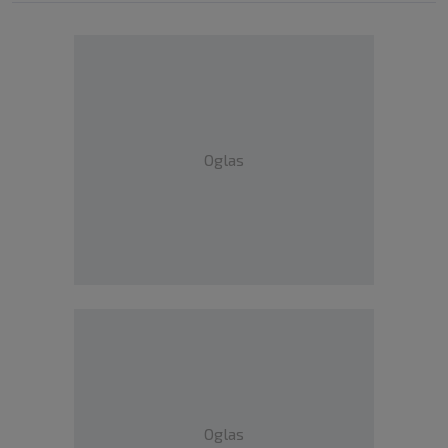
Oglas
Oglas