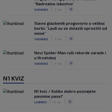
"Nadrealno iskustvo"
|
|
0
SHOWBIZ
3. kol.
Slavni glazbenik progovorio o velikoj
borbi: "Ljudi su se dolazili oprostiti od
mene"
|
|
0
SHOWBIZ
3. kol.
Novi Spider-Man ruši rekorde zarade i
u Hrvatskoj
|
|
0
SHOWBIZ
3. kol.
N1 KVIZ
N1 kviz / Koliko dobro poznajete
pasmine pasa?
|
|
0
LJUBIMCI
13. lip.