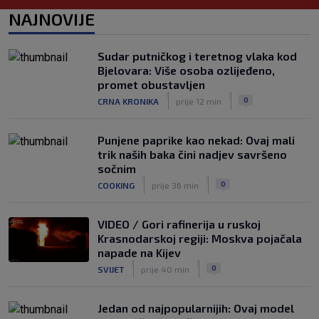
Bennacer raskinuo s Milanom i sada je
NAJNOVIJE
slobodan igrač: Boban je upravo to i
htio, ali…
|
Sudar putničkog i teretnog vlaka kod
SK
7. kol.
Bjelovara: Više osoba ozlijeđeno,
VIDEO / Počela nam je ‘Cvajta’! Brekalo
promet obustavljen
solidan u gostujućoj pobjedi Herthe
|
|
0
CRNA KRONIKA
prije 12 min
kod Bochuma
|
SK
7. kol.
Punjene paprike kao nekad: Ovaj mali
trik naših baka čini nadjev savršeno
sočnim
|
|
0
COOKING
prije 36 min
VIDEO / Gori rafinerija u ruskoj
Krasnodarskoj regiji: Moskva pojačala
napade na Kijev
|
|
0
SVIJET
prije 40 min
Jedan od najpopularnijih: Ovaj model