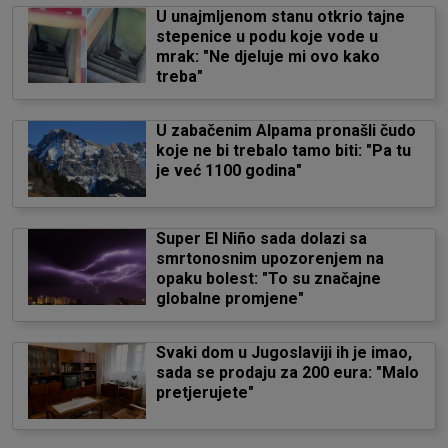
U unajmljenom stanu otkrio tajne
stepenice u podu koje vode u
mrak: "Ne djeluje mi ovo kako
treba"
U zabačenim Alpama pronašli čudo
koje ne bi trebalo tamo biti: "Pa tu
je već 1100 godina"
Super El Niño sada dolazi sa
smrtonosnim upozorenjem na
opaku bolest: "To su značajne
globalne promjene"
Svaki dom u Jugoslaviji ih je imao,
sada se prodaju za 200 eura: "Malo
pretjerujete"