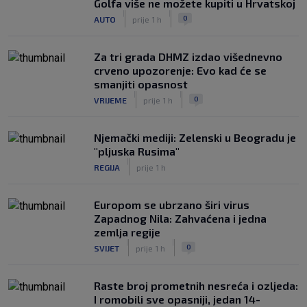
Golfa više ne možete kupiti u Hrvatskoj
|
|
0
AUTO
prije 1 h
Za tri grada DHMZ izdao višednevno
crveno upozorenje: Evo kad će se
smanjiti opasnost
|
|
0
VRIJEME
prije 1 h
Njemački mediji: Zelenski u Beogradu je
"pljuska Rusima"
|
REGIJA
prije 1 h
Europom se ubrzano širi virus
Zapadnog Nila: Zahvaćena i jedna
zemlja regije
|
|
0
SVIJET
prije 1 h
Raste broj prometnih nesreća i ozljeda:
I romobili sve opasniji, jedan 14-