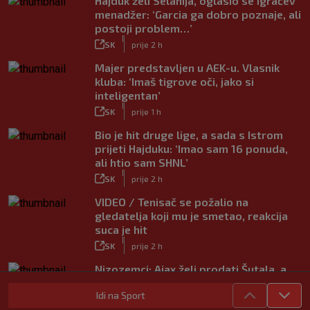
Hajduk želi Selahija, oglasio se igračev
menadžer: ‘Garcia ga dobro poznaje, ali
postoji problem…’
|
SK
prije 2 h
Majer predstavljen u AEK-u. Vlasnik
kluba: ‘Imaš tigrove oči, jako si
inteligentan’
|
SK
prije 1 h
Bio je hit druge lige, a sada s Istrom
prijeti Hajduku: ‘Imao sam 16 ponuda,
ali htio sam SHNL’
|
SK
prije 2 h
VIDEO / Tenisač se požalio na
gledatelja koji mu je smetao, reakcija
suca je hit
|
SK
prije 2 h
Nizozemci: Ajax želi prodati Šutala, a
ponuda ne nedostaje
Idi na Sport
|
SK
7. kol.