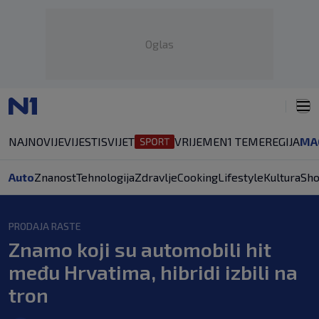
Oglas
NAJNOVIJE
VIJESTI
SVIJET
VRIJEME
N1 TEME
REGIJA
MA
Auto
Znanost
Tehnologija
Zdravlje
Cooking
Lifestyle
Kultura
Sh
PRODAJA RASTE
Znamo koji su automobili hit
među Hrvatima, hibridi izbili na
tron