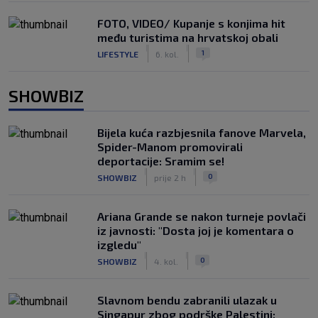
FOTO, VIDEO/ Kupanje s konjima hit
među turistima na hrvatskoj obali
|
|
1
LIFESTYLE
6. kol.
SHOWBIZ
Bijela kuća razbjesnila fanove Marvela,
Spider-Manom promovirali
deportacije: Sramim se!
|
|
0
SHOWBIZ
prije 2 h
Ariana Grande se nakon turneje povlači
iz javnosti: "Dosta joj je komentara o
izgledu"
|
|
0
SHOWBIZ
4. kol.
Slavnom bendu zabranili ulazak u
Singapur zbog podrške Palestini: