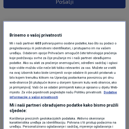
Pošalji
Brinemo o vašoj privatnosti
Mi i naši partneri
603
pohranjujemo osobne podatke, kao što su podaci o
pregledavanju ili jedinstveni identifikatori, i pristupamo im na vašem
uređaju. Odabirom opcije Prihvaćam omogućit ćete tehnologije praćenja
koje podržavaju svrhe za čije pružanje mi i naši partneri obrađujemo
podatke. Ako su alati za praćenje onemogućeni, određeni sadržaj i oglasi
Oglas
koje vidite možda više neće biti toliko relevantni za vas. Možete se vratiti
na ovaj izbornik kako biste izmijenili svoje odabire ili povukli pristanak u
bilo kojem trenutku klikom na Upravljaj postavkama poveznicu pri dnu
web-stranice [ili plutajuće ikone u donjem lijevom kutu web stranice, ako
je primjenjivo]. Vaši će se odabiri primijeniti kako je opisano u dijelu Web-
mjesto. Za više pojedinosti pogledajte našu Politiku privatnosti.
Dodatne
informacije o vašoj privatnosti
Mi i naši partneri obrađujemo podatke kako bismo pružili
sljedeće:
Korištenje preciznih geolokacijskih podataka. Aktivno skeniranje
karakteristika uređaja za identifikaciju. Pohrana i/ili pristup podacima na
uređaju. Personalizirano oglašavanje i sadržaj, mjerenje oglašavanja i