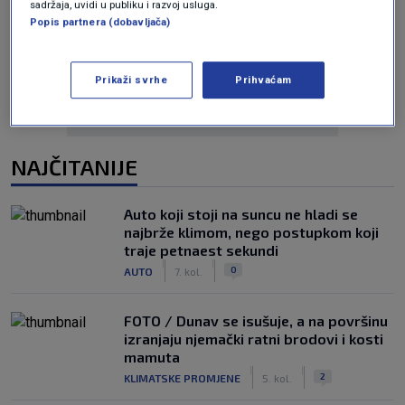
sadržaja, uvidi u publiku i razvoj usluga.
Oglas
Popis partnera (dobavljača)
Prikaži svrhe
Prihvaćam
NAJČITANIJE
Auto koji stoji na suncu ne hladi se
najbrže klimom, nego postupkom koji
traje petnaest sekundi
|
|
0
AUTO
7. kol.
FOTO / Dunav se isušuje, a na površinu
izranjaju njemački ratni brodovi i kosti
mamuta
|
|
2
KLIMATSKE PROMJENE
5. kol.