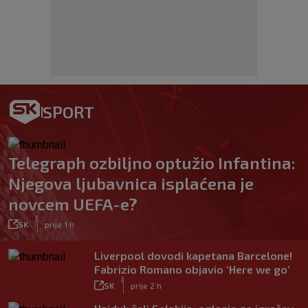
SPORT
Telegraph ozbiljno optužio Infantina:
Njegova ljubavnica isplaćena je
novcem UEFA-e?
|
SK
prije 1 h
Liverpool dovodi kapetana Barcelone!
Fabrizio Romano objavio ‘Here we go’
|
SK
prije 2 h