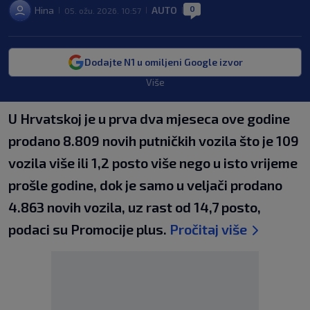
0
Hina
AUTO
05. ožu. 2026. 10:57
|
|
|
Dodajte N1 u omiljeni Google izvor
Više
U Hrvatskoj je u prva dva mjeseca ove godine
prodano 8.809 novih putničkih vozila što je 109
vozila više ili 1,2 posto više nego u isto vrijeme
prošle godine, dok je samo u veljači prodano
4.863 novih vozila, uz rast od 14,7 posto,
podaci su Promocije plus.
Pročitaj više