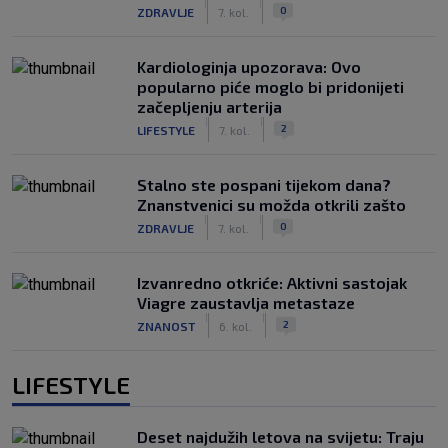
|
|
0
ZDRAVLJE
7. kol.
Kardiologinja upozorava: Ovo
popularno piće moglo bi pridonijeti
začepljenju arterija
|
|
2
LIFESTYLE
7. kol.
Stalno ste pospani tijekom dana?
Znanstvenici su možda otkrili zašto
|
|
0
ZDRAVLJE
7. kol.
Izvanredno otkriće: Aktivni sastojak
Viagre zaustavlja metastaze
|
|
2
ZNANOST
6. kol.
LIFESTYLE
Deset najdužih letova na svijetu: Traju