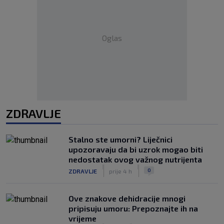
Oglas
ZDRAVLJE
Stalno ste umorni? Liječnici
upozoravaju da bi uzrok mogao biti
nedostatak ovog važnog nutrijenta
|
|
0
ZDRAVLJE
prije 4 h
Ove znakove dehidracije mnogi
pripisuju umoru: Prepoznajte ih na
vrijeme