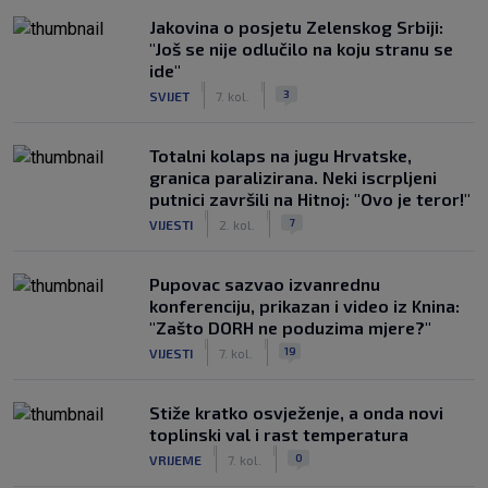
Jakovina o posjetu Zelenskog Srbiji:
"Još se nije odlučilo na koju stranu se
ide"
|
|
3
SVIJET
7. kol.
Totalni kolaps na jugu Hrvatske,
granica paralizirana. Neki iscrpljeni
putnici završili na Hitnoj: "Ovo je teror!"
|
|
7
VIJESTI
2. kol.
Pupovac sazvao izvanrednu
konferenciju, prikazan i video iz Knina:
"Zašto DORH ne poduzima mjere?"
|
|
19
VIJESTI
7. kol.
Stiže kratko osvježenje, a onda novi
toplinski val i rast temperatura
|
|
0
VRIJEME
7. kol.