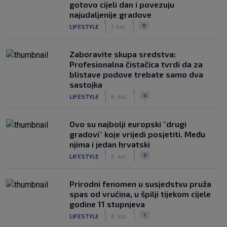
gotovo cijeli dan i povezuju
najudaljenije gradove
|
|
0
LIFESTYLE
7. kol.
Zaboravite skupa sredstva:
Profesionalna čistačica tvrdi da za
blistave podove trebate samo dva
sastojka
|
|
0
LIFESTYLE
6. kol.
Ovo su najbolji europski "drugi
gradovi" koje vrijedi posjetiti. Među
njima i jedan hrvatski
|
|
0
LIFESTYLE
6. kol.
Prirodni fenomen u susjedstvu pruža
spas od vrućina, u špilji tijekom cijele
godine 11 stupnjeva
|
|
1
LIFESTYLE
6. kol.