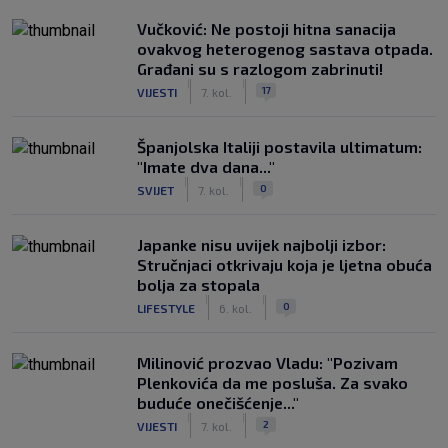
Vučković: Ne postoji hitna sanacija
ovakvog heterogenog sastava otpada.
Građani su s razlogom zabrinuti!
|
|
17
VIJESTI
7. kol.
Španjolska Italiji postavila ultimatum:
"Imate dva dana..."
|
|
0
SVIJET
7. kol.
Japanke nisu uvijek najbolji izbor:
Stručnjaci otkrivaju koja je ljetna obuća
bolja za stopala
|
|
0
LIFESTYLE
6. kol.
Milinović prozvao Vladu: "Pozivam
Plenkovića da me posluša. Za svako
buduće onečišćenje..."
|
|
2
VIJESTI
7. kol.