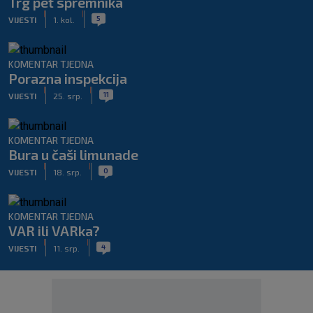
Trg pet spremnika
|
|
5
VIJESTI
1. kol.
KOMENTAR TJEDNA
Porazna inspekcija
|
|
11
VIJESTI
25. srp.
KOMENTAR TJEDNA
Bura u čaši limunade
|
|
0
VIJESTI
18. srp.
KOMENTAR TJEDNA
VAR ili VARka?
|
|
4
VIJESTI
11. srp.