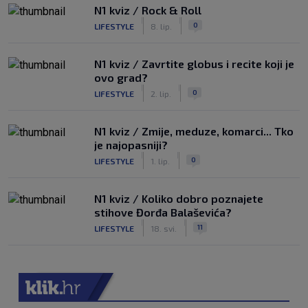
N1 kviz / Rock & Roll
|
|
0
LIFESTYLE
8. lip.
N1 kviz / Zavrtite globus i recite koji je
ovo grad?
|
|
0
LIFESTYLE
2. lip.
N1 kviz / Zmije, meduze, komarci... Tko
je najopasniji?
|
|
0
LIFESTYLE
1. lip.
N1 kviz / Koliko dobro poznajete
stihove Đorđa Balaševića?
|
|
11
LIFESTYLE
18. svi.