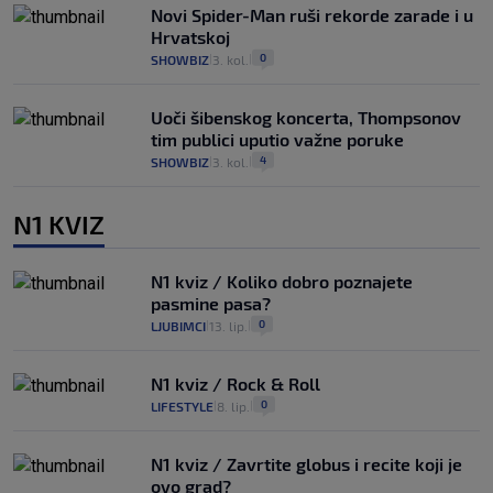
Novi Spider-Man ruši rekorde zarade i u
Hrvatskoj
0
SHOWBIZ
3. kol.
|
|
Uoči šibenskog koncerta, Thompsonov
tim publici uputio važne poruke
4
SHOWBIZ
3. kol.
|
|
N1 KVIZ
N1 kviz / Koliko dobro poznajete
pasmine pasa?
0
LJUBIMCI
13. lip.
|
|
N1 kviz / Rock & Roll
0
LIFESTYLE
8. lip.
|
|
N1 kviz / Zavrtite globus i recite koji je
ovo grad?