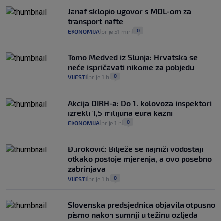
Janaf sklopio ugovor s MOL-om za
transport nafte
0
EKONOMIJA
prije 51 min
|
|
Tomo Medved iz Slunja: Hrvatska se
neće ispričavati nikome za pobjedu
0
VIJESTI
prije 1 h
|
|
Akcija DIRH-a: Do 1. kolovoza inspektori
izrekli 1,5 milijuna eura kazni
0
EKONOMIJA
prije 1 h
|
|
Đuroković: Bilježe se najniži vodostaji
otkako postoje mjerenja, a ovo posebno
zabrinjava
0
VIJESTI
prije 1 h
|
|
Slovenska predsjednica objavila otpusno
pismo nakon sumnji u težinu ozljeda