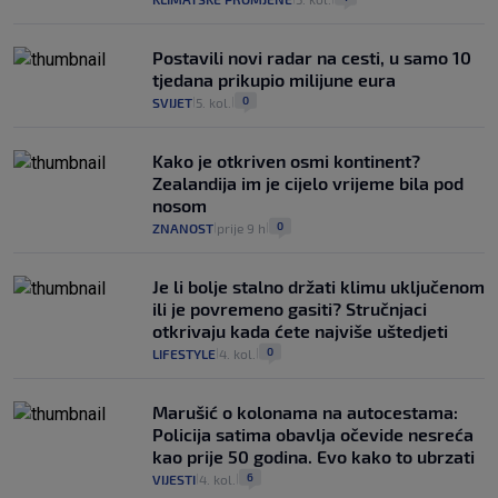
Postavili novi radar na cesti, u samo 10
tjedana prikupio milijune eura
0
SVIJET
5. kol.
|
|
Kako je otkriven osmi kontinent?
Zealandija im je cijelo vrijeme bila pod
nosom
0
ZNANOST
prije 9 h
|
|
Je li bolje stalno držati klimu uključenom
ili je povremeno gasiti? Stručnjaci
otkrivaju kada ćete najviše uštedjeti
0
LIFESTYLE
4. kol.
|
|
Marušić o kolonama na autocestama:
Policija satima obavlja očevide nesreća
kao prije 50 godina. Evo kako to ubrzati
6
VIJESTI
4. kol.
|
|