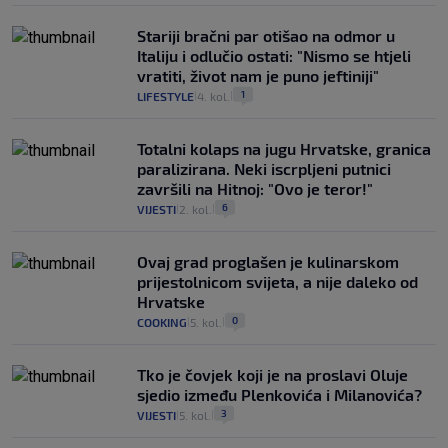
Stariji bračni par otišao na odmor u
Italiju i odlučio ostati: "Nismo se htjeli
vratiti, život nam je puno jeftiniji"
1
LIFESTYLE
4. kol.
|
|
Totalni kolaps na jugu Hrvatske, granica
paralizirana. Neki iscrpljeni putnici
završili na Hitnoj: "Ovo je teror!"
6
VIJESTI
2. kol.
|
|
Ovaj grad proglašen je kulinarskom
prijestolnicom svijeta, a nije daleko od
Hrvatske
0
COOKING
5. kol.
|
|
Tko je čovjek koji je na proslavi Oluje
sjedio između Plenkovića i Milanovića?
3
VIJESTI
5. kol.
|
|