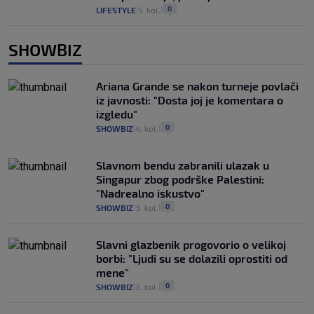
0
LIFESTYLE
5. kol.
|
|
SHOWBIZ
Ariana Grande se nakon turneje povlači
iz javnosti: "Dosta joj je komentara o
izgledu"
0
SHOWBIZ
4. kol.
|
|
Slavnom bendu zabranili ulazak u
Singapur zbog podrške Palestini:
"Nadrealno iskustvo"
0
SHOWBIZ
3. kol.
|
|
Slavni glazbenik progovorio o velikoj
borbi: "Ljudi su se dolazili oprostiti od
mene"
0
SHOWBIZ
3. kol.
|
|