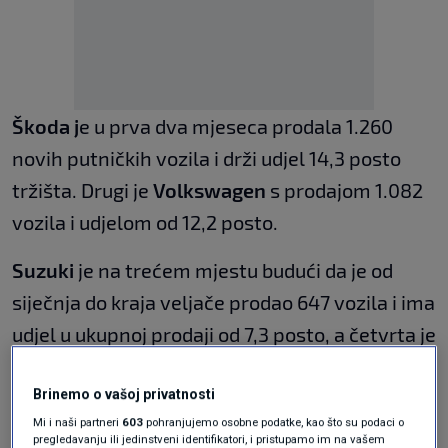
Škoda j
e u prva dva mjeseca prodala 1.260
novih putničkih vozila i drži udjel 14,3 posto
tržišta. Drugi je
Volkswagen
s prodajom 1.082
vozila i udjelom od 12,2 posto.
Suzuki
je na trećem mjestu budući da je od
siječnja do kraja veljače prodao 647 vozila i ima
udjel u ukupnoj prodaji od 7,3 posto, a četvrta je
Toyota
sa prodajom 620 vozila i udjelom od
sedam posto.
Brinemo o vašoj privatnosti
Mi i naši partneri
603
pohranjujemo osobne podatke, kao što su podaci o
pregledavanju ili jedinstveni identifikatori, i pristupamo im na vašem
Na petom je mjestu
Opel
koji je u prva dva