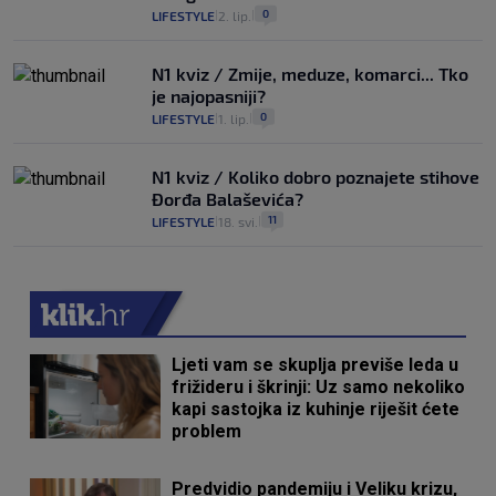
0
LIFESTYLE
2. lip.
|
|
N1 kviz / Zmije, meduze, komarci... Tko
je najopasniji?
0
LIFESTYLE
1. lip.
|
|
N1 kviz / Koliko dobro poznajete stihove
Đorđa Balaševića?
11
LIFESTYLE
18. svi.
|
|
Ljeti vam se skuplja previše leda u
frižideru i škrinji: Uz samo nekoliko
kapi sastojka iz kuhinje riješit ćete
problem
Predvidio pandemiju i Veliku krizu,