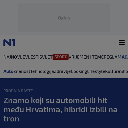
Oglas
NAJNOVIJE
VIJESTI
SVIJET
VRIJEME
N1 TEME
REGIJA
MAG
Auto
Znanost
Tehnologija
Zdravlje
Cooking
Lifestyle
Kultura
Sho
PRODAJA RASTE
Znamo koji su automobili hit
među Hrvatima, hibridi izbili na
tron