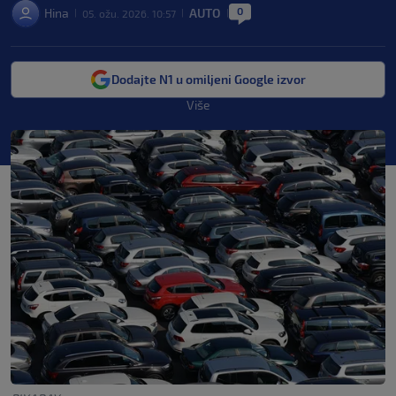
0
Hina
AUTO
05. ožu. 2026. 10:57
|
|
|
Dodajte N1 u omiljeni Google izvor
Više