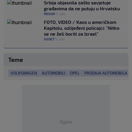
Srbija objasnila zašto savjetuje
građanima da ne putuju u Hrvatsku
REGIJA
5. ožu.
|
FOTO, VIDEO / Kaos u američkom
Kapitolu, ozlijeđeni policajci: "Nitko
se ne želi boriti za Izrael"
SVIJET
5. ožu.
|
Teme
VOLKSWAGEN
AUTOMOBILI
OPEL
PRODAJA AUTOMOBILA
Oglas