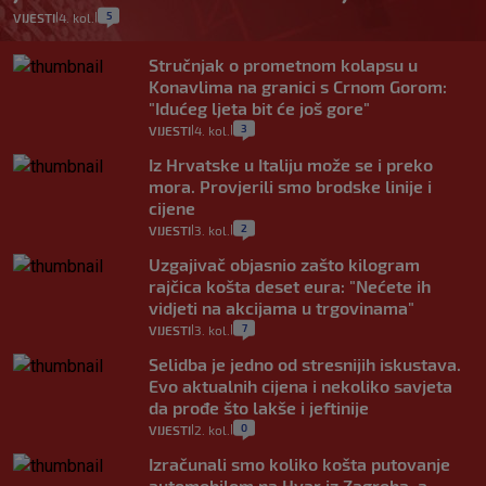
5
VIJESTI
4. kol.
|
|
Stručnjak o prometnom kolapsu u
Konavlima na granici s Crnom Gorom:
"Idućeg ljeta bit će još gore"
3
VIJESTI
4. kol.
|
|
Iz Hrvatske u Italiju može se i preko
mora. Provjerili smo brodske linije i
cijene
2
VIJESTI
3. kol.
|
|
Uzgajivač objasnio zašto kilogram
rajčica košta deset eura: "Nećete ih
vidjeti na akcijama u trgovinama"
7
VIJESTI
3. kol.
|
|
Selidba je jedno od stresnijih iskustava.
Evo aktualnih cijena i nekoliko savjeta
da prođe što lakše i jeftinije
0
VIJESTI
2. kol.
|
|
Izračunali smo koliko košta putovanje
automobilom na Hvar iz Zagreba, a