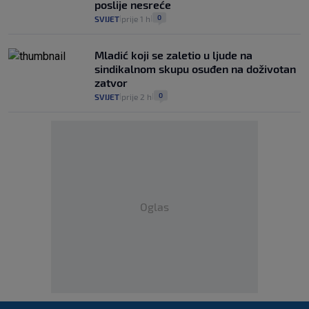
poslije nesreće
0
SVIJET
prije 1 h
|
|
Mladić koji se zaletio u ljude na
sindikalnom skupu osuđen na doživotan
zatvor
0
SVIJET
prije 2 h
|
|
Oglas