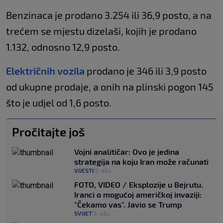
Benzinaca je prodano 3.254 ili 36,9 posto, a na
trećem se mjestu dizelaši, kojih je prodano
1.132, odnosno 12,9 posto.
Električnih vozila
prodano je 346 ili 3,9 posto
od ukupne prodaje, a onih na plinski pogon 145
što je udjel od 1,6 posto.
Pročitajte još
Vojni analitičar: Ovo je jedina
strategija na koju Iran može računati
VIJESTI
5. ožu.
|
FOTO, VIDEO / Eksplozije u Bejrutu.
Iranci o mogućoj američkoj invaziji:
"Čekamo vas". Javio se Trump
SVIJET
5. ožu.
|