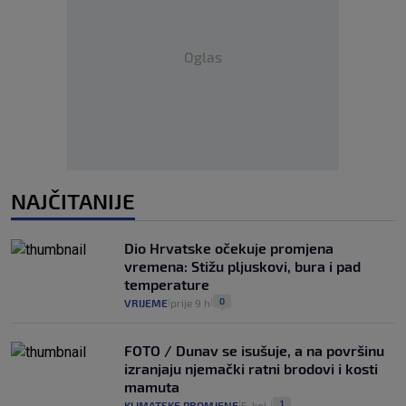
Oglas
NAJČITANIJE
Dio Hrvatske očekuje promjena
vremena: Stižu pljuskovi, bura i pad
temperature
0
VRIJEME
prije 9 h
|
|
FOTO / Dunav se isušuje, a na površinu
izranjaju njemački ratni brodovi i kosti
mamuta
1
KLIMATSKE PROMJENE
5. kol.
|
|