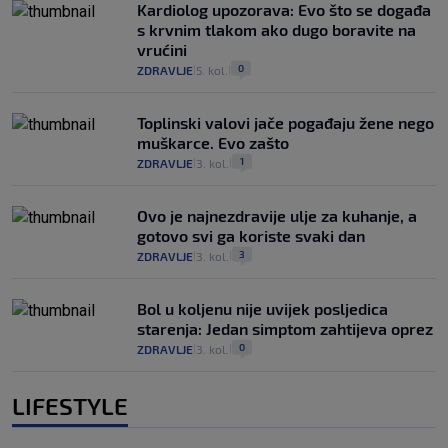
Kardiolog upozorava: Evo što se događa
s krvnim tlakom ako dugo boravite na
vrućini
0
ZDRAVLJE
5. kol.
|
|
Toplinski valovi jače pogađaju žene nego
muškarce. Evo zašto
1
ZDRAVLJE
3. kol.
|
|
Ovo je najnezdravije ulje za kuhanje, a
gotovo svi ga koriste svaki dan
3
ZDRAVLJE
3. kol.
|
|
Bol u koljenu nije uvijek posljedica
starenja: Jedan simptom zahtijeva oprez
0
ZDRAVLJE
3. kol.
|
|
LIFESTYLE