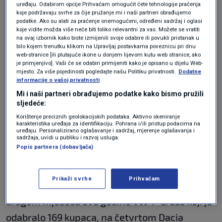
uređaju. Odabirom opcije Prihvaćam omogućit ćete tehnologije praćenja
mjeseca prodao 476 novih vozila i drži udjel od
koje podržavaju svrhe za čije pružanje mi i naši partneri obrađujemo
podatke. Ako su alati za praćenje onemogućeni, određeni sadržaj i oglasi
5,4 posto.
koje vidite možda više neće biti toliko relevantni za vas. Možete se vratiti
na ovaj izbornik kako biste izmijenili svoje odabire ili povukli pristanak u
bilo kojem trenutku klikom na Upravljaj postavkama poveznicu pri dnu
web-stranice [ili plutajuće ikone u donjem lijevom kutu web stranice, ako
Zašto su novi automobili toliko
je primjenjivo]. Vaši će se odabiri primijeniti kako je opisano u dijelu Web-
skupi?
mjesto. Za više pojedinosti pogledajte našu Politiku privatnosti.
Dodatne
AUTO
19. sij.
|
informacije o vašoj privatnosti
Mi i naši partneri obrađujemo podatke kako bismo pružili
sljedeće:
Najprodavaniji modeli
Korištenje preciznih geolokacijskih podataka. Aktivno skeniranje
karakteristika uređaja za identifikaciju. Pohrana i/ili pristup podacima na
uređaju. Personalizirano oglašavanje i sadržaj, mjerenje oglašavanja i
Škoda Octavia bila je najprodavaniji model u
sadržaja, uvidi u publiku i razvoj usluga.
Popis partnera (dobavljača)
veljači - taj model odabrala su 323 kupca, a
slijedi Suzuki Vitara s prodajom od 242 komada.
Prikaži svrhe
Prihvaćam
Na trećem je mjestu najprodavanijih modela u
drugom mjesecu ove godine VW T-Cross koji je
odabralo 169 kupaca, na četvrtom Dacia