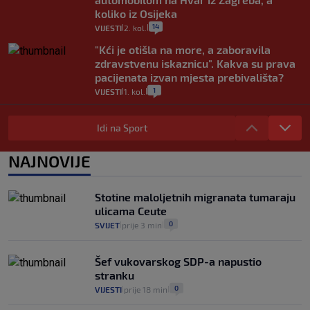
koliko iz Osijeka
14
VIJESTI
2. kol.
|
|
"Kći je otišla na more, a zaboravila
zdravstvenu iskaznicu". Kakva su prava
pacijenata izvan mjesta prebivališta?
1
VIJESTI
1. kol.
|
|
Provjerili smo "što ćemo onda" ako
Plenković na 15 dana ukine mjere: "Ne bi
Idi na Sport
se dogodilo ništa. Vlada se zaljubila u te
intervencije"
NAJNOVIJE
25
VIJESTI
30. srp.
|
|
Analitičar o Mostu: Oni su u yin-yang
Stotine maloljetnih migranata tumaraju
poziciji i imaju drugog najpoznatijeg
ulicama Ceute
bravara u povijesti Hrvatske
0
SVIJET
prije 3 min
|
|
16
VIJESTI
30. srp.
|
|
Šef vukovarskog SDP-a napustio
stranku
0
VIJESTI
prije 18 min
|
|