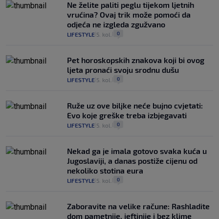
Ne želite paliti peglu tijekom ljetnih
vrućina? Ovaj trik može pomoći da
odjeća ne izgleda zgužvano
0
LIFESTYLE
5. kol.
|
|
Pet horoskopskih znakova koji bi ovog
ljeta pronaći svoju srodnu dušu
0
LIFESTYLE
5. kol.
|
|
Ruže uz ove biljke neće bujno cvjetati:
Evo koje greške treba izbjegavati
0
LIFESTYLE
5. kol.
|
|
Nekad ga je imala gotovo svaka kuća u
Jugoslaviji, a danas postiže cijenu od
nekoliko stotina eura
0
LIFESTYLE
5. kol.
|
|
Zaboravite na velike račune: Rashladite
dom pametnije, jeftinije i bez klime