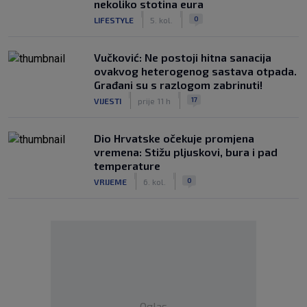
nekoliko stotina eura
|
|
0
LIFESTYLE
5. kol.
Vučković: Ne postoji hitna sanacija
ovakvog heterogenog sastava otpada.
Građani su s razlogom zabrinuti!
|
|
17
VIJESTI
prije 11 h
Dio Hrvatske očekuje promjena
vremena: Stižu pljuskovi, bura i pad
temperature
|
|
0
VRIJEME
6. kol.
Oglas