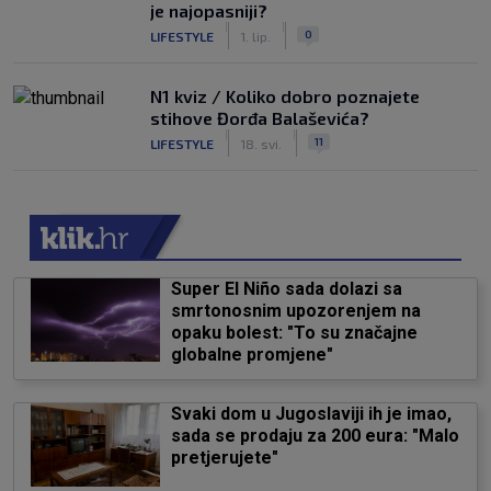
je najopasniji?
|
|
0
LIFESTYLE
1. lip.
N1 kviz / Koliko dobro poznajete
stihove Đorđa Balaševića?
|
|
11
LIFESTYLE
18. svi.
Super El Niño sada dolazi sa
smrtonosnim upozorenjem na
opaku bolest: "To su značajne
globalne promjene"
Svaki dom u Jugoslaviji ih je imao,
sada se prodaju za 200 eura: "Malo
pretjerujete"