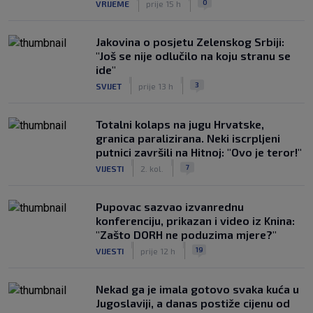
0
VRIJEME
prije 15 h
Jakovina o posjetu Zelenskog Srbiji:
"Još se nije odlučilo na koju stranu se
ide"
|
|
3
SVIJET
prije 13 h
Totalni kolaps na jugu Hrvatske,
granica paralizirana. Neki iscrpljeni
putnici završili na Hitnoj: "Ovo je teror!"
|
|
7
VIJESTI
2. kol.
Pupovac sazvao izvanrednu
konferenciju, prikazan i video iz Knina:
"Zašto DORH ne poduzima mjere?"
|
|
19
VIJESTI
prije 12 h
Nekad ga je imala gotovo svaka kuća u
Jugoslaviji, a danas postiže cijenu od