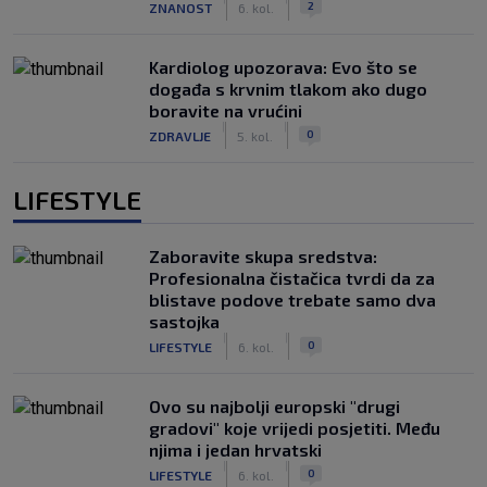
2
ZNANOST
6. kol.
Kardiolog upozorava: Evo što se
događa s krvnim tlakom ako dugo
boravite na vrućini
|
|
0
ZDRAVLJE
5. kol.
LIFESTYLE
Zaboravite skupa sredstva:
Profesionalna čistačica tvrdi da za
blistave podove trebate samo dva
sastojka
|
|
0
LIFESTYLE
6. kol.
Ovo su najbolji europski "drugi
gradovi" koje vrijedi posjetiti. Među
njima i jedan hrvatski
|
|
0
LIFESTYLE
6. kol.