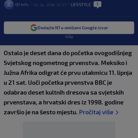
1
N1 Info
LIFESTYLE
02. lip. 2026. 07:27
|
|
|
Dodajte N1 u omiljeni Google izvor
Više
Ostalo je deset dana do početka ovogodišnjeg
Svjetskog nogometnog prvenstva. Meksiko i
Južna Afrika odigrat će prvu utakmicu 11. lipnja
u 21 sat. Uoči početka prvenstva BBC je
odabrao deset kultnih dresova sa svjetskih
prvenstava, a hrvatski dres iz 1998. godine
završio je na šesto mjestu.
Pročitaj više