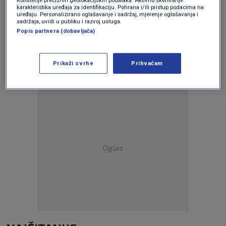
Korištenje preciznih geolokacijskih podataka. Aktivno skeniranje
karakteristika uređaja za identifikaciju. Pohrana i/ili pristup podacima na
uređaju. Personalizirano oglašavanje i sadržaj, mjerenje oglašavanja i
Oglas
sadržaja, uvidi u publiku i razvoj usluga.
Popis partnera (dobavljača)
Prikaži svrhe
Prihvaćam
Oglas