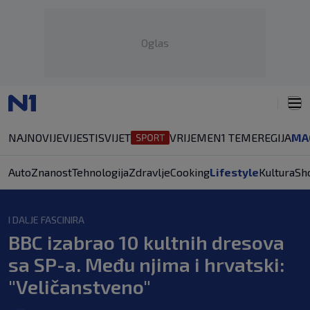
Oglas
NAJNOVIJE
VIJESTI
SVIJET
VRIJEME
N1 TEME
REGIJA
MA
Auto
Znanost
Tehnologija
Zdravlje
Cooking
Lifestyle
Kultura
Sh
I DALJE FASCINIRA
BBC izabrao 10 kultnih dresova
sa SP-a. Među njima i hrvatski:
"Veličanstveno"