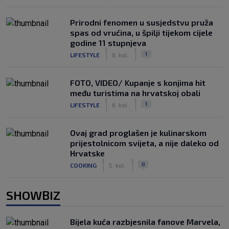
Prirodni fenomen u susjedstvu pruža
spas od vrućina, u špilji tijekom cijele
godine 11 stupnjeva
|
|
1
LIFESTYLE
6. kol.
FOTO, VIDEO/ Kupanje s konjima hit
među turistima na hrvatskoj obali
|
|
1
LIFESTYLE
6. kol.
Ovaj grad proglašen je kulinarskom
prijestolnicom svijeta, a nije daleko od
Hrvatske
|
|
0
COOKING
5. kol.
SHOWBIZ
Bijela kuća razbjesnila fanove Marvela,