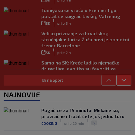
Tomiyasu se vraća u Premier ligu,
postat će suigrač bivšeg Vatrenog
|
SK
prije 3 h
Veliko priznanje za hrvatskog
stručnjaka: Jurica Žuža novi je pomoćni
trener Barcelone
|
SK
prije 2 h
Samo na SK: Kreće ludilo njemačke
druge lige, evo tko su favoriti za
povratak u Bundesligu
Idi na Sport
|
SK
prije 5 h
Trener Istre uoči Poljuda: Prvenstvo je
NAJNOVIJE
dugo, želimo pobijediti u svakoj
utakmici
|
Pogačice za 15 minuta: Mekane su,
SK
prije 5 h
prozračne i tražit ćete još jednu turu
Fruk je zbog ozljede napustio igru na
|
|
0
COOKING
prije 26 min
poluvremenu, u Rijeci su s pravom
zabrinuti