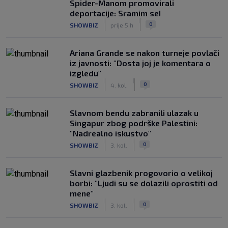
Spider-Manom promovirali
deportacije: Sramim se!
|
|
0
SHOWBIZ
prije 5 h
Ariana Grande se nakon turneje povlači
iz javnosti: "Dosta joj je komentara o
izgledu"
|
|
0
SHOWBIZ
4. kol.
Slavnom bendu zabranili ulazak u
Singapur zbog podrške Palestini:
"Nadrealno iskustvo"
|
|
0
SHOWBIZ
3. kol.
Slavni glazbenik progovorio o velikoj
borbi: "Ljudi su se dolazili oprostiti od
mene"
|
|
0
SHOWBIZ
3. kol.