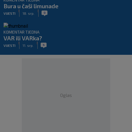
Bura u čaši limunade
|
|
0
VIJESTI
18. srp.
KOMENTAR TJEDNA
VAR ili VARka?
|
|
4
VIJESTI
11. srp.
Oglas