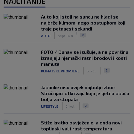
NAJČITANIJE
Auto koji stoji na suncu ne hladi se
najbrže klimom, nego postupkom koji
traje petnaest sekundi
|
|
0
AUTO
prije 14 h
FOTO / Dunav se isušuje, a na površinu
izranjaju njemački ratni brodovi i kosti
mamuta
|
|
2
KLIMATSKE PROMJENE
5. kol.
Japanke nisu uvijek najbolji izbor:
Stručnjaci otkrivaju koja je ljetna obuća
bolja za stopala
|
|
0
LIFESTYLE
6. kol.
Stiže kratko osvježenje, a onda novi
toplinski val i rast temperatura
|
|