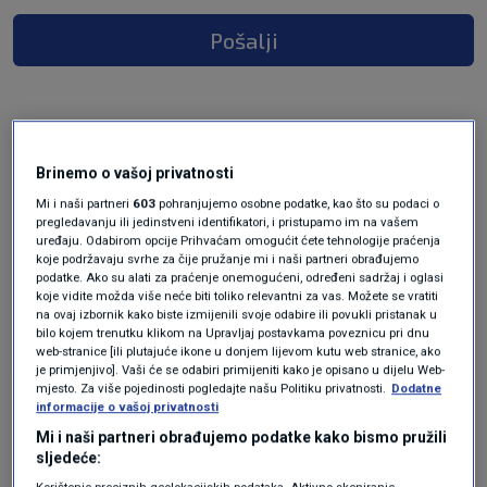
Pošalji
prije 3 mjeseci
Jura
Brinemo o vašoj privatnosti
Mi i naši partneri
603
pohranjujemo osobne podatke, kao što su podaci o
pregledavanju ili jedinstveni identifikatori, i pristupamo im na vašem
Dres Njemačke iz 1190 godine ?.ovčle
uređaju. Odabirom opcije Prihvaćam omogućit ćete tehnologije praćenja
krzno,kratkih rukava,i gaće od krzna šarenog
koje podržavaju svrhe za čije pružanje mi i naši partneri obrađujemo
podatke. Ako su alati za praćenje onemogućeni, određeni sadržaj i oglasi
dabra.
koje vidite možda više neće biti toliko relevantni za vas. Možete se vratiti
na ovaj izbornik kako biste izmijenili svoje odabire ili povukli pristanak u
Odgovor
bilo kojem trenutku klikom na Upravljaj postavkama poveznicu pri dnu
web-stranice [ili plutajuće ikone u donjem lijevom kutu web stranice, ako
je primjenjivo]. Vaši će se odabiri primijeniti kako je opisano u dijelu Web-
mjesto. Za više pojedinosti pogledajte našu Politiku privatnosti.
Dodatne
informacije o vašoj privatnosti
Mi i naši partneri obrađujemo podatke kako bismo pružili
sljedeće: