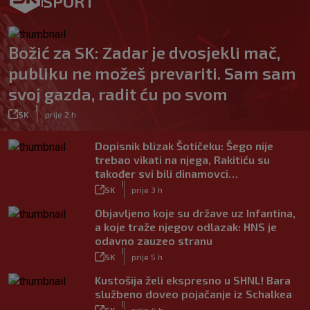
SPORT
Božić za SK: Zadar je dvosjekli mač,
publiku ne možeš prevariti. Sam sam
svoj gazda, radit ću po svom
|
SK
prije 2 h
Dopisnik blizak Šotičeku: Šego nije
trebao vikati na njega, Rakitiću su
također svi bili dinamovci…
|
SK
prije 3 h
Objavljeno koje su države uz Infantina,
a koje traže njegov odlazak: HNS je
odavno zauzeo stranu
|
SK
prije 5 h
Kustošija želi ekspresno u SHNL! Bara
službeno doveo pojačanje iz Schalkea
|
SK
prije 4 h