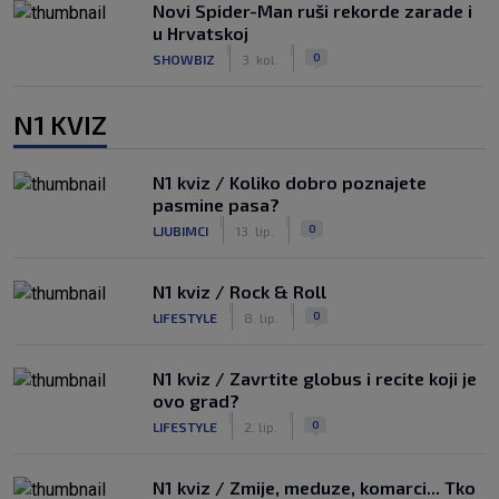
Novi Spider-Man ruši rekorde zarade i
u Hrvatskoj
|
|
0
SHOWBIZ
3. kol.
N1 KVIZ
N1 kviz / Koliko dobro poznajete
pasmine pasa?
|
|
0
LJUBIMCI
13. lip.
N1 kviz / Rock & Roll
|
|
0
LIFESTYLE
8. lip.
N1 kviz / Zavrtite globus i recite koji je
ovo grad?
|
|
0
LIFESTYLE
2. lip.
N1 kviz / Zmije, meduze, komarci... Tko