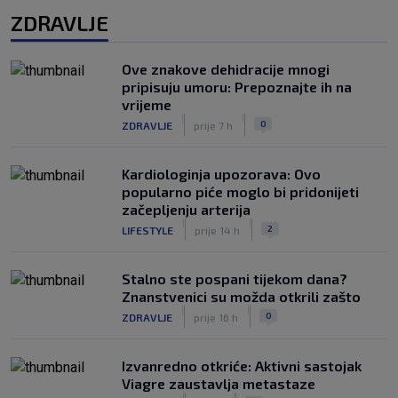
ZDRAVLJE
Ove znakove dehidracije mnogi
pripisuju umoru: Prepoznajte ih na
vrijeme
|
|
0
ZDRAVLJE
prije 7 h
Kardiologinja upozorava: Ovo
popularno piće moglo bi pridonijeti
začepljenju arterija
|
|
2
LIFESTYLE
prije 14 h
Stalno ste pospani tijekom dana?
Znanstvenici su možda otkrili zašto
|
|
0
ZDRAVLJE
prije 16 h
Izvanredno otkriće: Aktivni sastojak
Viagre zaustavlja metastaze
|
|