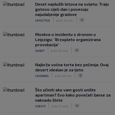
|
Deset najdužih letova na svijetu: Traju
SK
prije 6 h
gotovo cijeli dan i povezuju
najudaljenije gradove
|
|
0
LIFESTYLE
prije 32 min
Moskva o incidentu s dronom u
Leipzigu: "Brzopleto organizirana
provokacija"
|
|
0
SVIJET
prije 45 min
Najbrža voćna torta bez pečenja: Ovaj
desert idealan je za ljeto
|
|
0
COOKING
prije 56 min
Što učiniti ako vam gosti unište
apartman? Evo kako povećati šanse za
naknadu štete
|
|
0
VIJESTI
prije 57 min