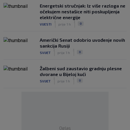
Energetski stručnjak: Iz više razloga ne
očekujem nestašice niti poskupljenja
električne energije
|
|
0
VIJESTI
prije 1 h
Američki Senat odobrio uvođenje novih
sankcija Rusiji
|
|
0
SVIJET
prije 1 h
Žalbeni sud zaustavio gradnju plesne
dvorane u Bijeloj kući
|
|
0
SVIJET
prije 1 h
Oglas