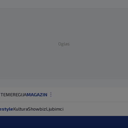
Oglas
 TEME
REGIJA
MAGAZIN
N1 KOMENTAR
estyle
Kultura
Showbiz
Ljubimci
KOLUMNE