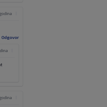
 godina
Odgovor
odina
at
 godina