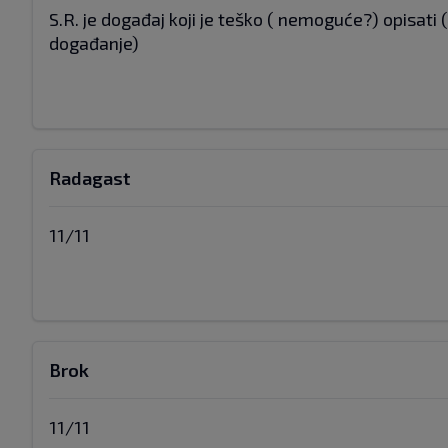
S.R. je događaj koji je teško ( nemoguće?) opisati (
događanje)
Radagast
11/11
Brok
11/11