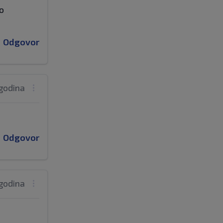
vo
Odgovor
 godina
Odgovor
 godina