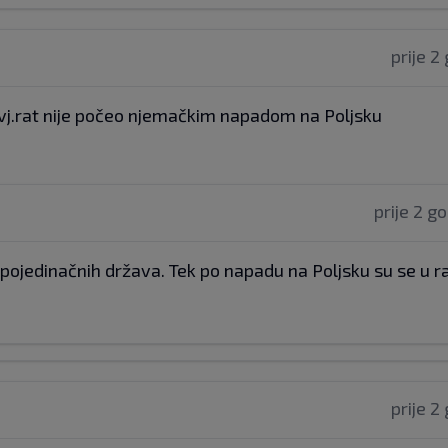
prije 2
svj.rat nije počeo njemačkim napadom na Poljsku
prije 2 g
iv pojedinačnih država. Tek po napadu na Poljsku su se u r
prije 2