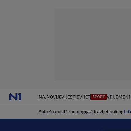
NAJNOVIJE
VIJESTI
SVIJET
VRIJEME
N1
Auto
Znanost
Tehnologija
Zdravlje
Cooking
Lif