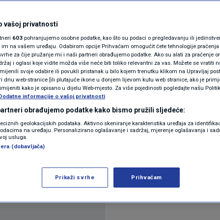
e o Drugom svjetskom
N1(DIS)INFO
KLIMATSKE PROMJENE
 vašoj privatnosti
rtneri
603
pohranjujemo osobne podatke, kao što su podaci o pregledavanju ili jedinstveni 
FOTO
o im na vašem uređaju. Odabirom opcije Prihvaćam omogućit ćete tehnologije praćenja
vrhe za čije pružanje mi i naši partneri obrađujemo podatke. Ako su alati za praćenje
14
YLE
komentara
|
žaj i oglasi koje vidite možda više neće biti toliko relevantni za vas. Možete se vratiti n
VIDEO
zmijenili svoje odabire ili povukli pristanak u bilo kojem trenutku klikom na Upravljaj p
i dnu web-stranice [ili plutajuće ikone u donjem lijevom kutu web stranice, ako je primje
rimijeniti kako je opisano u dijelu Web-mjesto. Za više pojedinosti pogledajte našu Politi
Dodatne informacije o vašoj privatnosti
 partneri obrađujemo podatke kako bismo pružili sljedeće:
reciznih geolokacijskih podataka. Aktivno skeniranje karakteristika uređaja za identifika
p podacima na uređaju. Personalizirano oglašavanje i sadržaj, mjerenje oglašavanja i sadr
zvoj usluga.
znanje o jednoj od najznačajnijih epoha moderne po
era (dobavljača)
nantno putovanje kroz događaje, bitke i ključne tr
itaj više
Prikaži svrhe
Prihvaćam