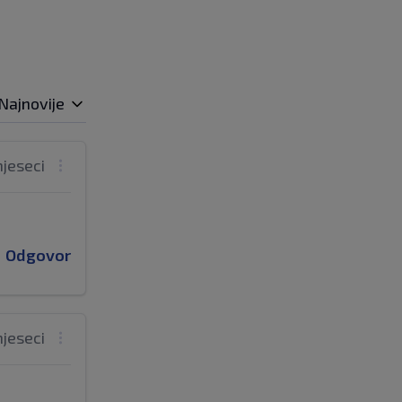
Najnovije
mjeseci
Odgovor
mjeseci