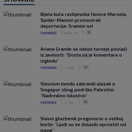
Bijela kuća razbjesnila fanove Marvela,
Spider-Manom promovirali
deportacije: Sramim se!
|
|
0
SHOWBIZ
prije 2 h
Ariana Grande se nakon turneje povlači
iz javnosti: "Dosta joj je komentara o
izgledu"
|
|
0
SHOWBIZ
4. kol.
Slavnom bendu zabranili ulazak u
Singapur zbog podrške Palestini:
"Nadrealno iskustvo"
|
|
0
SHOWBIZ
3. kol.
Slavni glazbenik progovorio o velikoj
borbi: "Ljudi su se dolazili oprostiti od
mene"