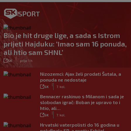
SPORT
Bio je hit druge lige, a sada s Istrom
prijeti Hajduku: ‘Imao sam 16 ponuda,
ali htio sam SHNL’
|
SK
prije 1 h
Nizozemci: Ajax želi prodati Šutala, a
ponuda ne nedostaje
|
SK
7. kol.
Bennacer raskinuo s Milanom i sada je
slobodan igrač: Boban je upravo to i
htio, ali…
|
SK
7. kol.
Hrvatski vaterpolisti do 16 godina u
polufinalu SP-a protiv Srbije!