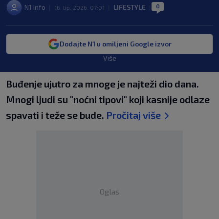
0
N1 Info
LIFESTYLE
|
16. lip. 2026. 07:01
|
|
Dodajte N1 u omiljeni Google izvor
Više
Buđenje ujutro za mnoge je najteži dio dana.
Mnogi ljudi su "noćni tipovi" koji kasnije odlaze
spavati i teže se bude.
Pročitaj više
Oglas