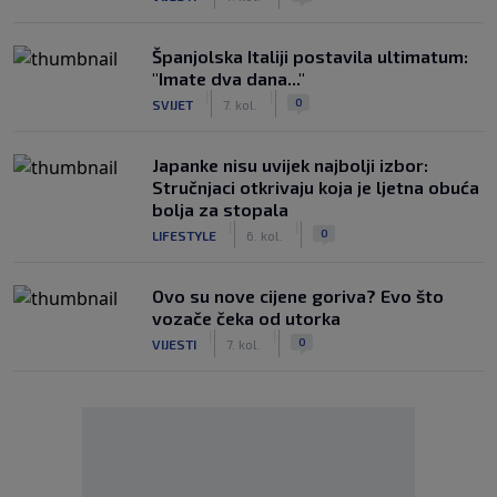
Španjolska Italiji postavila ultimatum:
"Imate dva dana..."
|
|
0
SVIJET
7. kol.
Japanke nisu uvijek najbolji izbor:
Stručnjaci otkrivaju koja je ljetna obuća
bolja za stopala
|
|
0
LIFESTYLE
6. kol.
Ovo su nove cijene goriva? Evo što
vozače čeka od utorka
|
|
0
VIJESTI
7. kol.