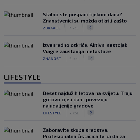
Stalno ste pospani tijekom dana?
Znanstvenici su možda otkrili zašto
|
|
0
ZDRAVLJE
7. kol.
Izvanredno otkriće: Aktivni sastojak
Viagre zaustavlja metastaze
|
|
2
ZNANOST
6. kol.
LIFESTYLE
Deset najdužih letova na svijetu: Traju
gotovo cijeli dan i povezuju
najudaljenije gradove
|
|
0
LIFESTYLE
7. kol.
Zaboravite skupa sredstva:
Profesionalna čistačica tvrdi da za