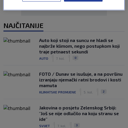
NAJČITANIJE
Auto koji stoji na suncu ne hladi se
najbrže klimom, nego postupkom koji
traje petnaest sekundi
|
|
0
AUTO
7. kol.
FOTO / Dunav se isušuje, a na površinu
izranjaju njemački ratni brodovi i kosti
mamuta
|
|
2
KLIMATSKE PROMJENE
5. kol.
Jakovina o posjetu Zelenskog Srbiji:
"Još se nije odlučilo na koju stranu se
ide"
|
|
3
SVIJET
7. kol.