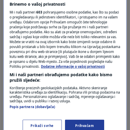
Brinemo o vašoj privatnosti
Mi i naši partneri
603
pohranjujemo osobne podatke, kao što su podaci
o pregledavanju ili jedinstveni identifikatori, i pristupamo im na vašem
uređaju. Odabirom opcije Prihvaćam omogućit ćete tehnologije
praćenja koje podržavaju svrhe za čije pružanje mi i naši partneri
obrađujemo podatke. Ako su alati za praćenje onemogućeni, određeni
Oglas
sadržaj i oglasi koje vidite možda više neće biti toliko relevantni za vas.
Možete se vratiti na ovaj izbornik kako biste izmijenili svoje odabire ili
povukli pristanak u bilo kojem trenutku klikom na Upravljaj postavkama
poveznicu pri dnu web-stranice [ili plutajuće ikone u donjem lijevom
kutu web stranice, ako je primjenjivo]. Vaši će se odabiri primijeniti kako
je opisano u dijelu Web-mjesto. Za više pojedinosti pogledajte našu
Politiku privatnosti.
Dodatne informacije o vašoj privatnosti
Mi i naši partneri obrađujemo podatke kako bismo
pružili sljedeće:
Korištenje preciznih geolokacijskih podataka. Aktivno skeniranje
karakteristika uređaja za identifikaciju. Pohrana i/ili pristup podacima na
uređaju. Personalizirano oglašavanje i sadržaj, mjerenje oglašavanja i
sadržaja, uvidi u publiku i razvoj usluga.
Popis partnera (dobavljača)
Oglas
Prikaži svrhe
Prihvaćam