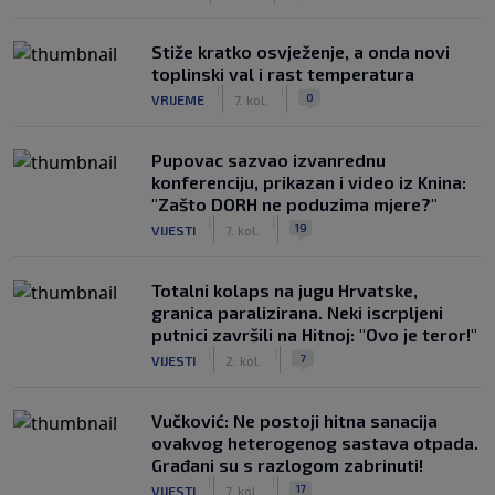
Stiže kratko osvježenje, a onda novi
toplinski val i rast temperatura
|
|
0
VRIJEME
7. kol.
Pupovac sazvao izvanrednu
konferenciju, prikazan i video iz Knina:
"Zašto DORH ne poduzima mjere?"
|
|
19
VIJESTI
7. kol.
Totalni kolaps na jugu Hrvatske,
granica paralizirana. Neki iscrpljeni
putnici završili na Hitnoj: "Ovo je teror!"
|
|
7
VIJESTI
2. kol.
Vučković: Ne postoji hitna sanacija
ovakvog heterogenog sastava otpada.
Građani su s razlogom zabrinuti!
|
|
17
VIJESTI
7. kol.