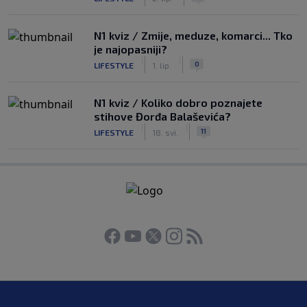
N1 kviz / Zmije, meduze, komarci... Tko
je najopasniji?
|
|
0
LIFESTYLE
1. lip.
N1 kviz / Koliko dobro poznajete
stihove Đorđa Balaševića?
|
|
11
LIFESTYLE
18. svi.