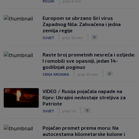
REGIJA
prije 6 min
službeno doveo pojačanje iz Schalkea
|
SK
7. kol.
Europom se ubrzano širi virus
Zapadnog Nila: Zahvaćena i jedna
zemlja regije
|
|
0
SVIJET
prije 32 min
Raste broj prometnih nesreća i ozljeda:
I romobili sve opasniji, jedan 14-
godišnjak poginuo
|
|
0
CRNA KRONIKA
prije 55 min
VIDEO / Rusija pojačala napade na
Kijev: Ukrajini nedostaje streljiva za
Patriote
|
|
0
SVIJET
prije 1 h
Pojačan promet prema moru: Na
autocestama kilometarske kolone i