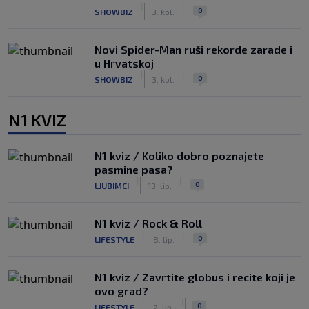
|
|
0
SHOWBIZ
3. kol.
Novi Spider-Man ruši rekorde zarade i
u Hrvatskoj
|
|
0
SHOWBIZ
3. kol.
N1 KVIZ
N1 kviz / Koliko dobro poznajete
pasmine pasa?
|
|
0
LJUBIMCI
13. lip.
N1 kviz / Rock & Roll
|
|
0
LIFESTYLE
8. lip.
N1 kviz / Zavrtite globus i recite koji je
ovo grad?
|
|
0
LIFESTYLE
2. lip.