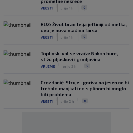
prometne nesreće
|
|
0
VIJESTI
prije 1 h
BUZ: Život branitelja jeftiniji od metka,
ovo je nova vladina farsa
|
|
0
VIJESTI
prije 1 h
Toplinski val se vraća: Nakon bure,
stižu pljuskovi i grmljavina
|
|
0
VRIJEME
prije 2 h
Grozdanić: Struje i goriva na jesen ne bi
trebalo manjkati no s plinom bi moglo
biti problema
|
|
0
VIJESTI
prije 2 h