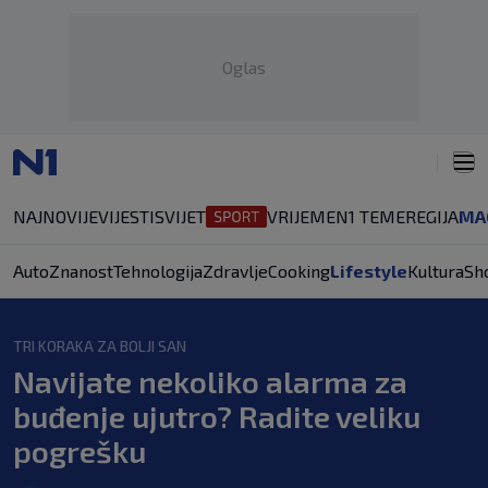
Oglas
NAJNOVIJE
VIJESTI
SVIJET
VRIJEME
N1 TEME
REGIJA
MA
Auto
Znanost
Tehnologija
Zdravlje
Cooking
Lifestyle
Kultura
Sh
TRI KORAKA ZA BOLJI SAN
Navijate nekoliko alarma za
buđenje ujutro? Radite veliku
pogrešku