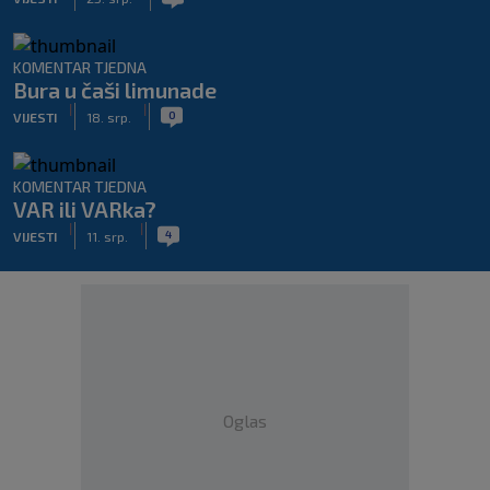
KOMENTAR TJEDNA
Bura u čaši limunade
|
|
0
VIJESTI
18. srp.
KOMENTAR TJEDNA
VAR ili VARka?
|
|
4
VIJESTI
11. srp.
Oglas