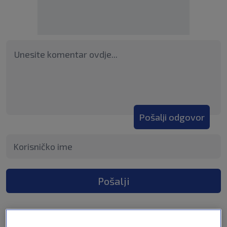
Pošalji odgovor
Pošalji