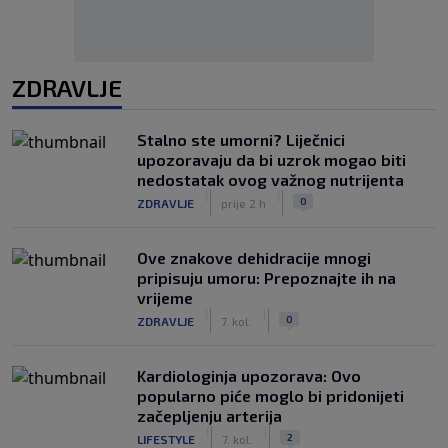
ZDRAVLJE
Stalno ste umorni? Liječnici
upozoravaju da bi uzrok mogao biti
nedostatak ovog važnog nutrijenta
|
|
0
ZDRAVLJE
prije 2 h
Ove znakove dehidracije mnogi
pripisuju umoru: Prepoznajte ih na
vrijeme
|
|
0
ZDRAVLJE
7. kol.
Kardiologinja upozorava: Ovo
popularno piće moglo bi pridonijeti
začepljenju arterija
|
|
2
LIFESTYLE
7. kol.