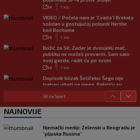
|
SK
7. kol.
VIDEO / Počela nam je ‘Cvajta’! Brekalo
solidan u gostujućoj pobjedi Herthe
kod Bochuma
|
SK
7. kol.
Božić za SK: Zadar je dvosjekli mač,
publiku ne možeš prevariti. Sam sam
svoj gazda, radit ću po svom
|
SK
7. kol.
Dopisnik blizak Šotičeku: Šego nije
trebao vikati na njega, Rakitiću su
također svi bili dinamovci…
|
Idi na Sport
SK
7. kol.
Objavljeno koje su države uz Infantina,
NAJNOVIJE
a koje traže njegov odlazak: HNS je
odavno zauzeo stranu
|
Njemački mediji: Zelenski u Beogradu je
SK
7. kol.
"pljuska Rusima"
Kustošija želi ekspresno u SHNL! Bara
|