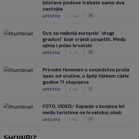
blistave podove trebate samo dva
sastojka
|
|
0
LIFESTYLE
6. kol.
Ovo su najbolji europski "drugi
gradovi" koje vrijedi posjetiti. Među
njima i jedan hrvatski
|
|
0
LIFESTYLE
6. kol.
Prirodni fenomen u susjedstvu pruža
spas od vrućina, u špilji tijekom cijele
godine 11 stupnjeva
|
|
1
LIFESTYLE
6. kol.
FOTO, VIDEO/ Kupanje s konjima hit
među turistima na hrvatskoj obali
|
|
1
LIFESTYLE
6. kol.
SHOWBIZ