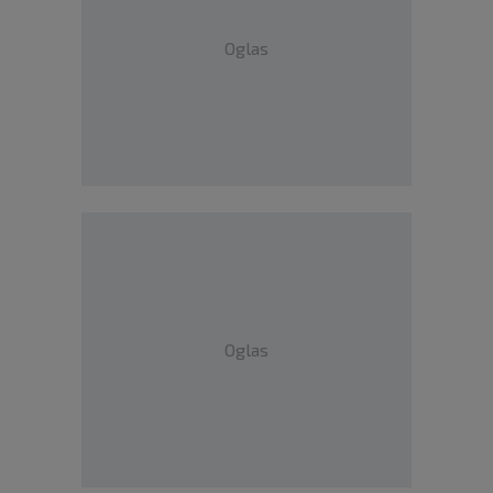
Oglas
Oglas