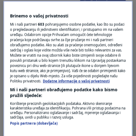
Pošalji odgovor
Brinemo o vašoj privatnosti
Mi i naši partneri
603
pohranjujemo osobne podatke, kao što su podaci
o pregledavanju ili jedinstveni identifikatori, i pristupamo im na vašem
uređaju. Odabirom opcije Prihvaćam omogućit ćete tehnologije
Pošalji
praćenja koje podržavaju svrhe za čije pružanje mi i naši partneri
obrađujemo podatke. Ako su alati za praćenje onemogućeni, određeni
sadržaj i oglasi koje vidite možda više neće biti toliko relevantni za vas.
Možete se vratiti na ovaj izbornik kako biste izmijenili svoje odabire ili
povukli pristanak u bilo kojem trenutku klikom na Upravljaj postavkama
poveznicu pri dnu web-stranice [ili plutajuće ikone u donjem lijevom
kutu web stranice, ako je primjenjivo]. Vaši će se odabiri primijeniti kako
je opisano u dijelu Web-mjesto. Za više pojedinosti pogledajte našu
Politiku privatnosti.
Dodatne informacije o vašoj privatnosti
Mi i naši partneri obrađujemo podatke kako bismo
pružili sljedeće:
Korištenje preciznih geolokacijskih podataka. Aktivno skeniranje
Oglas
karakteristika uređaja za identifikaciju. Pohrana i/ili pristup podacima na
uređaju. Personalizirano oglašavanje i sadržaj, mjerenje oglašavanja i
sadržaja, uvidi u publiku i razvoj usluga.
Popis partnera (dobavljača)