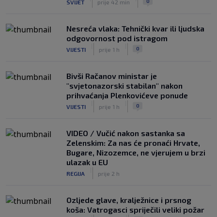
0
SVIJET
prije 42 min
Nesreća vlaka: Tehnički kvar ili ljudska
odgovornost pod istragom
|
|
0
VIJESTI
prije 1 h
Bivši Račanov ministar je
"svjetonazorski stabilan" nakon
prihvaćanja Plenkovićeve ponude
|
|
0
VIJESTI
prije 1 h
VIDEO / Vučić nakon sastanka sa
Zelenskim: Za nas će pronaći Hrvate,
Bugare, Nizozemce, ne vjerujem u brzi
ulazak u EU
|
REGIJA
prije 2 h
Ozljede glave, kralježnice i prsnog
koša: Vatrogasci spriječili veliki požar