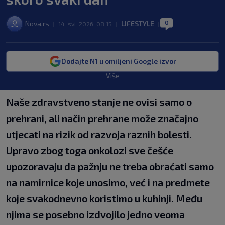
0
Nova.rs
LIFESTYLE
|
14. svi. 2026. 08:15
|
|
Dodajte N1 u omiljeni Google izvor
Više
Naše zdravstveno stanje ne ovisi samo o
prehrani, ali način prehrane može značajno
utjecati na rizik od razvoja raznih bolesti.
Upravo zbog toga onkolozi sve češće
upozoravaju da pažnju ne treba obraćati samo
na namirnice koje unosimo, već i na predmete
koje svakodnevno koristimo u kuhinji. Među
njima se posebno izdvojilo jedno veoma