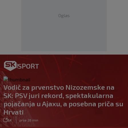
Oglas
SPORT
Vodič za prvenstvo Nizozemske na
SK: PSV juri rekord, spektakularna
pojačanja u Ajaxu, a posebna priča su
Hrvati
|
SK
prije 26 min