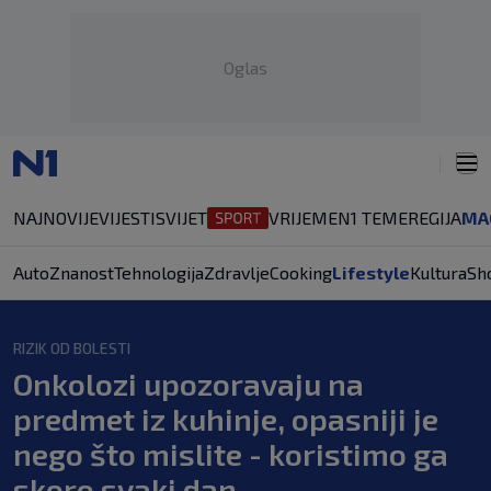
Oglas
NAJNOVIJE
VIJESTI
SVIJET
VRIJEME
N1 TEME
REGIJA
MA
Auto
Znanost
Tehnologija
Zdravlje
Cooking
Lifestyle
Kultura
Sh
RIZIK OD BOLESTI
Onkolozi upozoravaju na
predmet iz kuhinje, opasniji je
nego što mislite - koristimo ga
skoro svaki dan