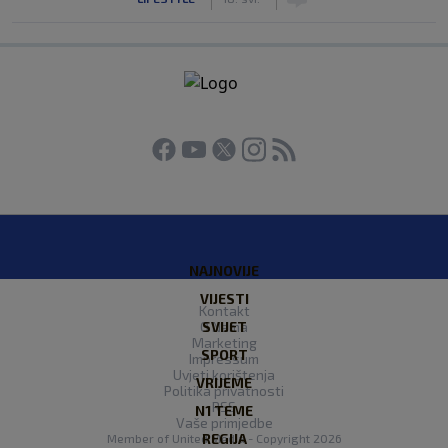
NAJNOVIJE
VIJESTI
Kontakt
O Nama
SVIJET
Marketing
SPORT
Impressum
Uvjeti korištenja
VRIJEME
Politika privatnosti
RSS
N1 TEME
Vaše primjedbe
REGIJA
Member of
United Media
- Copyright 2026