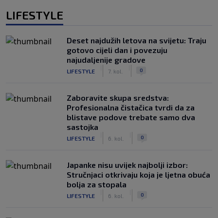
LIFESTYLE
Deset najdužih letova na svijetu: Traju
gotovo cijeli dan i povezuju
najudaljenije gradove
|
|
0
LIFESTYLE
7. kol.
Zaboravite skupa sredstva:
Profesionalna čistačica tvrdi da za
blistave podove trebate samo dva
sastojka
|
|
0
LIFESTYLE
6. kol.
Japanke nisu uvijek najbolji izbor:
Stručnjaci otkrivaju koja je ljetna obuća
bolja za stopala
|
|
0
LIFESTYLE
6. kol.