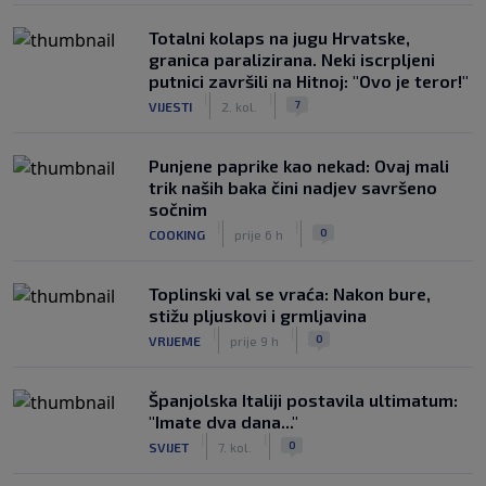
Totalni kolaps na jugu Hrvatske,
granica paralizirana. Neki iscrpljeni
putnici završili na Hitnoj: "Ovo je teror!"
|
|
7
VIJESTI
2. kol.
Punjene paprike kao nekad: Ovaj mali
trik naših baka čini nadjev savršeno
sočnim
|
|
0
COOKING
prije 6 h
Toplinski val se vraća: Nakon bure,
stižu pljuskovi i grmljavina
|
|
0
VRIJEME
prije 9 h
Španjolska Italiji postavila ultimatum:
"Imate dva dana..."
|
|
0
SVIJET
7. kol.