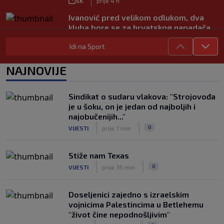
SK
prije 4 h
Ivanović pred velikom odlukom, dva
kluba bore se za hrvatskog napadača
|
SK
prije 6 h
Idi na Sport
Liverpool dovodi kapetana Barcelone!
Fabrizio Romano objavio ‘Here we go’
NAJNOVIJE
|
SK
prije 7 h
Hajduk želi Selahija, oglasio se igračev
Sindikat o sudaru vlakova: "Strojovođa
menadžer: ‘Garcia ga dobro poznaje, ali
je u šoku, on je jedan od najboljih i
postoji problem…’
najobučenijih..."
|
|
|
SK
prije 8 h
0
VIJESTI
prije 7 min
Stiže nam Texas
|
|
0
VIJESTI
prije 35 min
Doseljenici zajedno s izraelskim
vojnicima Palestincima u Betlehemu
"život čine nepodnošljivim"
|
|