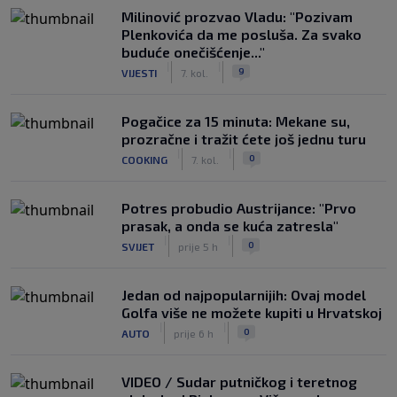
Milinović prozvao Vladu: "Pozivam
Plenkovića da me posluša. Za svako
buduće onečišćenje..."
|
|
9
VIJESTI
7. kol.
Pogačice za 15 minuta: Mekane su,
prozračne i tražit ćete još jednu turu
|
|
0
COOKING
7. kol.
Potres probudio Austrijance: "Prvo
prasak, a onda se kuća zatresla"
|
|
0
SVIJET
prije 5 h
Jedan od najpopularnijih: Ovaj model
Golfa više ne možete kupiti u Hrvatskoj
|
|
0
AUTO
prije 6 h
VIDEO / Sudar putničkog i teretnog