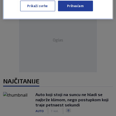
Prikaži svrhe
Prihvaćam
Oglas
NAJČITANIJE
Auto koji stoji na suncu ne hladi se
najbrže klimom, nego postupkom koji
traje petnaest sekundi
|
|
0
AUTO
7. kol.