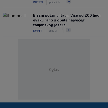
|
|
0
VIJESTI
prije 2 h
Bjesni požar u Italiji: Više od 200 ljudi
evakuirano s obale najvećeg
talijanskog jezera
|
|
0
SVIJET
prije 3 h
Oglas