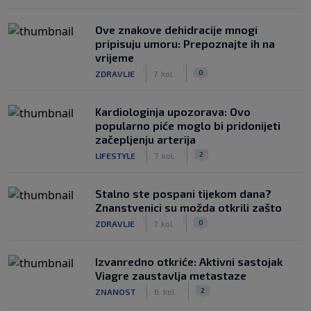
Ove znakove dehidracije mnogi
pripisuju umoru: Prepoznajte ih na
vrijeme
|
|
0
ZDRAVLJE
7. kol.
Kardiologinja upozorava: Ovo
popularno piće moglo bi pridonijeti
začepljenju arterija
|
|
2
LIFESTYLE
7. kol.
Stalno ste pospani tijekom dana?
Znanstvenici su možda otkrili zašto
|
|
0
ZDRAVLJE
7. kol.
Izvanredno otkriće: Aktivni sastojak
Viagre zaustavlja metastaze
|
|
2
ZNANOST
6. kol.