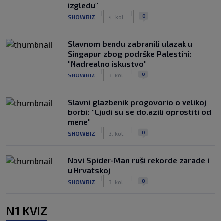
izgledu"
|
|
0
SHOWBIZ
4. kol.
Slavnom bendu zabranili ulazak u
Singapur zbog podrške Palestini:
"Nadrealno iskustvo"
|
|
0
SHOWBIZ
3. kol.
Slavni glazbenik progovorio o velikoj
borbi: "Ljudi su se dolazili oprostiti od
mene"
|
|
0
SHOWBIZ
3. kol.
Novi Spider-Man ruši rekorde zarade i
u Hrvatskoj
|
|
0
SHOWBIZ
3. kol.
N1 KVIZ