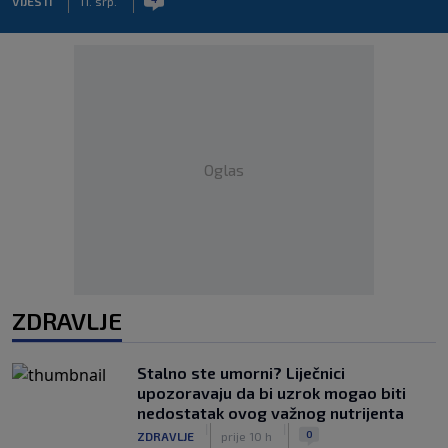
VIJESTI
11. srp.
Oglas
ZDRAVLJE
Stalno ste umorni? Liječnici
upozoravaju da bi uzrok mogao biti
nedostatak ovog važnog nutrijenta
|
|
0
ZDRAVLJE
prije 10 h