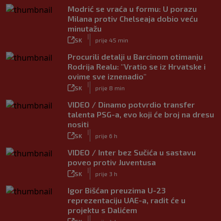
Modrić se vraća u formu: U porazu
Milana protiv Chelseaja dobio veću
minutažu
|
SK
prije 45 min
Procurili detalji u Barcinom otimanju
Rodrija Realu: "Vratio se iz Hrvatske i
ovime sve iznenadio"
|
SK
prije 8 min
VIDEO / Dinamo potvrdio transfer
talenta PSG-a, evo koji će broj na dresu
nositi
|
SK
prije 6 h
VIDEO / Inter bez Sučića u sastavu
poveo protiv Juventusa
|
SK
prije 3 h
Igor Bišćan preuzima U-23
reprezentaciju UAE-a, radit će u
projektu s Dalićem
|