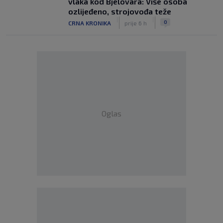
vlaka kod Bjelovara: Više osoba
ozlijeđeno, strojovođa teže
|
|
0
CRNA KRONIKA
prije 6 h
Oglas