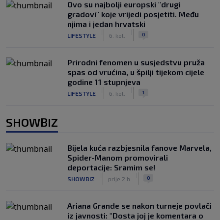
Ovo su najbolji europski "drugi
gradovi" koje vrijedi posjetiti. Među
njima i jedan hrvatski
|
|
0
LIFESTYLE
6. kol.
Prirodni fenomen u susjedstvu pruža
spas od vrućina, u špilji tijekom cijele
godine 11 stupnjeva
|
|
1
LIFESTYLE
6. kol.
SHOWBIZ
Bijela kuća razbjesnila fanove Marvela,
Spider-Manom promovirali
deportacije: Sramim se!
|
|
0
SHOWBIZ
prije 2 h
Ariana Grande se nakon turneje povlači
iz javnosti: "Dosta joj je komentara o