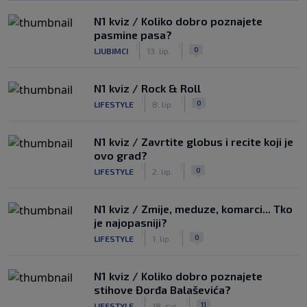
N1 kviz / Koliko dobro poznajete
pasmine pasa?
|
|
0
LJUBIMCI
13. lip.
N1 kviz / Rock & Roll
|
|
0
LIFESTYLE
8. lip.
N1 kviz / Zavrtite globus i recite koji je
ovo grad?
|
|
0
LIFESTYLE
2. lip.
N1 kviz / Zmije, meduze, komarci... Tko
je najopasniji?
|
|
0
LIFESTYLE
1. lip.
N1 kviz / Koliko dobro poznajete
stihove Đorđa Balaševića?
|
|
11
LIFESTYLE
18. svi.