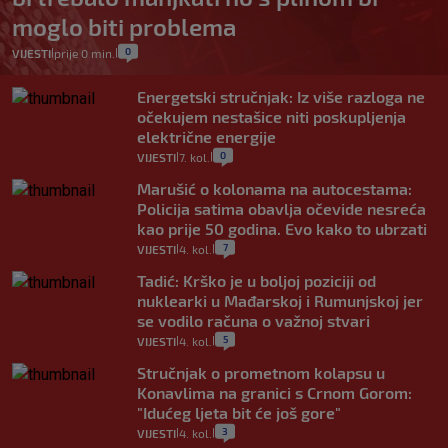
moglo biti problema
0
VIJESTI
prije 0 min.
|
|
Energetski stručnjak: Iz više razloga ne
očekujem nestašice niti poskupljenja
električne energije
0
VIJESTI
7. kol.
|
|
Marušić o kolonama na autocestama:
Policija satima obavlja očevide nesreća
kao prije 50 godina. Evo kako to ubrzati
7
VIJESTI
4. kol.
|
|
Tadić: Krško je u boljoj poziciji od
nuklearki u Mađarskoj i Rumunjskoj jer
se vodilo računa o važnoj stvari
5
VIJESTI
4. kol.
|
|
Stručnjak o prometnom kolapsu u
Konavlima na granici s Crnom Gorom:
"Idućeg ljeta bit će još gore"
3
VIJESTI
4. kol.
|
|