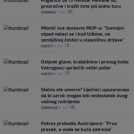
prozračne i tražit ćete još jednu turu
0
COOKING
7. kol.
|
|
Miletić sve dostavio MUP-u: "Sumnjivi
otpad nalazi se i kod Udbine, na
zemljišnoj čestici u vlasništvu države"
7
VIJESTI
8. kol.
|
|
Ozljede glave, kralježnice i prsnog koša:
Vatrogasci spriječili veliki požar
1
VIJESTI
8. kol.
|
|
Stalno ste umorni? Liječnici upozoravaju
da bi uzrok mogao biti nedostatak ovog
važnog nutrijenta
0
ZDRAVLJE
8. kol.
|
|
Potres probudio Austrijance: "Prvo
prasak, a onda se kuća zatresla"