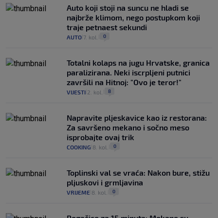
Auto koji stoji na suncu ne hladi se
najbrže klimom, nego postupkom koji
traje petnaest sekundi
0
AUTO
7. kol.
|
|
Totalni kolaps na jugu Hrvatske, granica
paralizirana. Neki iscrpljeni putnici
završili na Hitnoj: "Ovo je teror!"
8
VIJESTI
2. kol.
|
|
Napravite pljeskavice kao iz restorana:
Za savršeno mekano i sočno meso
isprobajte ovaj trik
0
COOKING
8. kol.
|
|
Toplinski val se vraća: Nakon bure, stižu
pljuskovi i grmljavina
0
VRIJEME
8. kol.
|
|
Pogačice za 15 minuta: Mekane su,