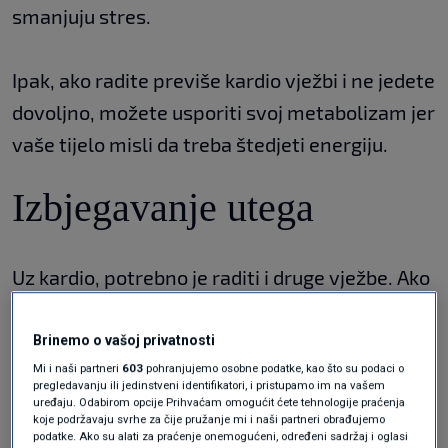
smanjuju stres.
Ipak, ako radite previše kardio vježbi i ne jedete
dovoljno, možete usporiti svoj metabolizam jer
vaše tijelo misli da treba štedjeti energiju.
Izbjegavanje utega
Uz kardio, potrebno je raditi i druge vježbe. Ako
ne mršavite i primarni cilj vam je gubitak
masnoće, ne biste trebali izbjegavati dizanje
Brinemo o vašoj privatnosti
utega. Na ovaj način možete izgraditi čiste
Mi i naši partneri
603
pohranjujemo osobne podatke, kao što su podaci o
pregledavanju ili jedinstveni identifikatori, i pristupamo im na vašem
mišiće, a mišići opet omogućuju više
uređaju. Odabirom opcije Prihvaćam omogućit ćete tehnologije praćenja
koje podržavaju svrhe za čije pružanje mi i naši partneri obrađujemo
sagorijevanja kalorija.
podatke. Ako su alati za praćenje onemogućeni, određeni sadržaj i oglasi