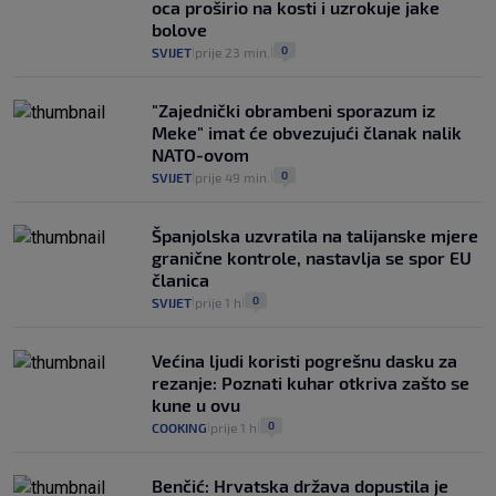
oca proširio na kosti i uzrokuje jake
bolove
0
SVIJET
prije 23 min.
|
|
"Zajednički obrambeni sporazum iz
Meke" imat će obvezujući članak nalik
NATO-ovom
0
SVIJET
prije 49 min.
|
|
Španjolska uzvratila na talijanske mjere
granične kontrole, nastavlja se spor EU
članica
0
SVIJET
prije 1 h
|
|
Većina ljudi koristi pogrešnu dasku za
rezanje: Poznati kuhar otkriva zašto se
kune u ovu
0
COOKING
prije 1 h
|
|
Benčić: Hrvatska država dopustila je