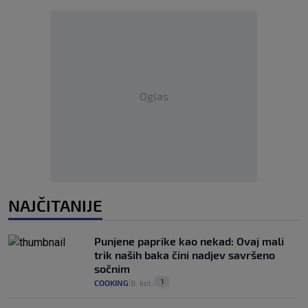
Oglas
NAJČITANIJE
Punjene paprike kao nekad: Ovaj mali
trik naših baka čini nadjev savršeno
sočnim
1
COOKING
8. kol.
|
|