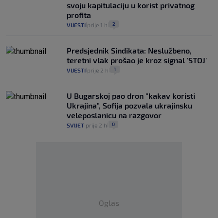
svoju kapitulaciju u korist privatnog
profita
2
VIJESTI
prije 1 h
|
|
Predsjednik Sindikata: Neslužbeno,
teretni vlak prošao je kroz signal 'STOJ'
1
VIJESTI
prije 2 h
|
|
U Bugarskoj pao dron "kakav koristi
Ukrajina", Sofija pozvala ukrajinsku
veleposlanicu na razgovor
0
SVIJET
prije 2 h
|
|
Oglas