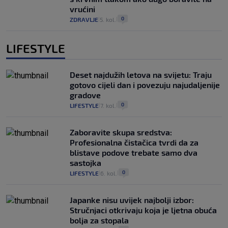
vrućini
0
ZDRAVLJE
5. kol.
|
|
LIFESTYLE
Deset najdužih letova na svijetu: Traju
gotovo cijeli dan i povezuju najudaljenije
gradove
0
LIFESTYLE
7. kol.
|
|
Zaboravite skupa sredstva:
Profesionalna čistačica tvrdi da za
blistave podove trebate samo dva
sastojka
0
LIFESTYLE
6. kol.
|
|
Japanke nisu uvijek najbolji izbor:
Stručnjaci otkrivaju koja je ljetna obuća
bolja za stopala