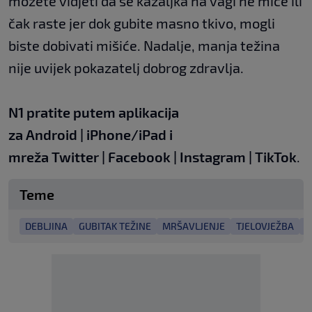
možete vidjeti da se kazaljka na vagi ne miče ili
čak raste jer dok gubite masno tkivo, mogli
biste dobivati mišiće. Nadalje, manja težina
nije uvijek pokazatelj dobrog zdravlja.
N1 pratite putem aplikacija
za
Android
|
iPhone/iPad
i
mreža
Twitter
|
Facebook
|
Instagram
|
TikTok
.
Teme
DEBLJINA
GUBITAK TEŽINE
MRŠAVLJENJE
TJELOVJEŽBA
Z