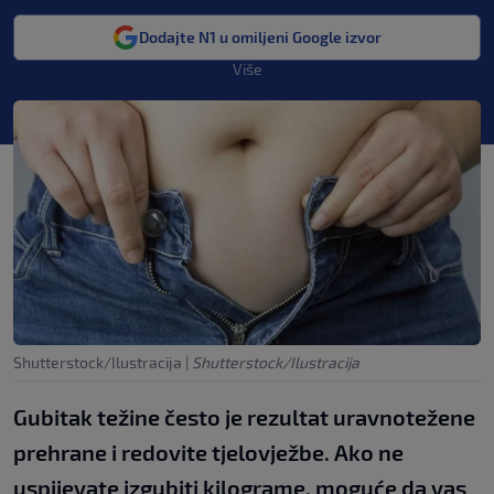
Dodajte N1 u omiljeni Google izvor
Više
Shutterstock/Ilustracija
|
Shutterstock/Ilustracija
Gubitak težine često je rezultat uravnotežene
prehrane i redovite tjelovježbe. Ako ne
uspijevate izgubiti kilograme, moguće da vas