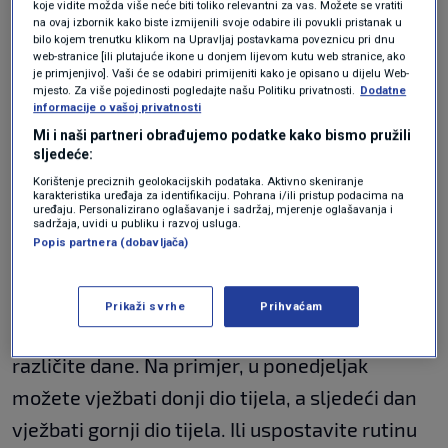
koje vidite možda više neće biti toliko relevantni za vas. Možete se vratiti
na ovaj izbornik kako biste izmijenili svoje odabire ili povukli pristanak u
Ne odmarate se nakon
bilo kojem trenutku klikom na Upravljaj postavkama poveznicu pri dnu
web-stranice [ili plutajuće ikone u donjem lijevom kutu web stranice, ako
vježbanja
je primjenjivo]. Vaši će se odabiri primijeniti kako je opisano u dijelu Web-
mjesto. Za više pojedinosti pogledajte našu Politiku privatnosti.
Dodatne
informacije o vašoj privatnosti
Mi i naši partneri obrađujemo podatke kako bismo pružili
sljedeće:
Oporavak i odmor
često su važniji od samog
Korištenje preciznih geolokacijskih podataka. Aktivno skeniranje
karakteristika uređaja za identifikaciju. Pohrana i/ili pristup podacima na
treninga. Dovoljno vremena za oporavak
uređaju. Personalizirano oglašavanje i sadržaj, mjerenje oglašavanja i
sadržaja, uvidi u publiku i razvoj usluga.
omogućuje vam da se pripremite za sljedeći
Popis partnera (dobavljača)
trening koji radite. Preskakanje odmora može
rezultirati lošijom izvedbom kasnije.
Prikaži svrhe
Prihvaćam
Usredotočite se na različite skupine mišića u
različite dane. Na primjer, u ponedjeljak
možete vježbati donji dio tijela, a sljedeći dan
vježbati gornji dio tijela. Ili uspostavite rutinu