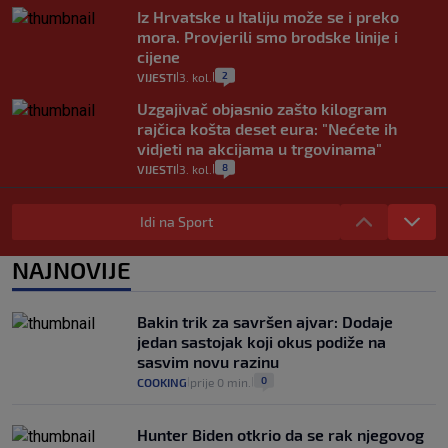
Iz Hrvatske u Italiju može se i preko
mora. Provjerili smo brodske linije i
cijene
2
VIJESTI
3. kol.
|
|
Uzgajivač objasnio zašto kilogram
rajčica košta deset eura: "Nećete ih
vidjeti na akcijama u trgovinama"
8
VIJESTI
3. kol.
|
|
Selidba je jedno od stresnijih iskustava.
Evo aktualnih cijena i nekoliko savjeta
Idi na Sport
da prođe što lakše i jeftinije
0
VIJESTI
2. kol.
NAJNOVIJE
|
|
Izračunali smo koliko košta putovanje
automobilom na Hvar iz Zagreba, a
Bakin trik za savršen ajvar: Dodaje
koliko iz Osijeka
jedan sastojak koji okus podiže na
14
VIJESTI
2. kol.
|
|
sasvim novu razinu
0
COOKING
prije 0 min.
|
|
Hunter Biden otkrio da se rak njegovog