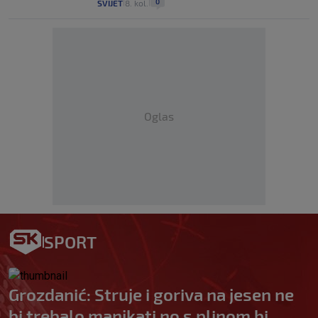
0
SVIJET
8. kol.
|
|
Oglas
SPORT
Grozdanić: Struje i goriva na jesen ne
bi trebalo manjkati no s plinom bi