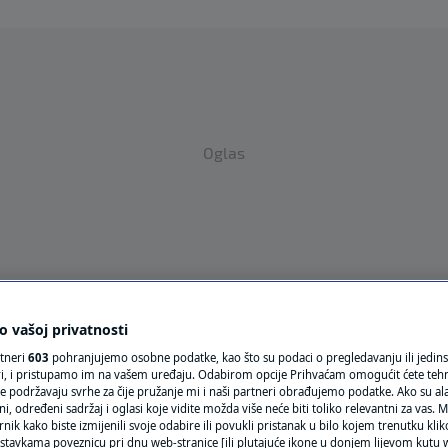
Oglas
 vašoj privatnosti
VRIJEME
rtneri
603
pohranjujemo osobne podatke, kao što su podaci o pregledavanju ili jedins
N1 TEME
ori, i pristupamo im na vašem uređaju. Odabirom opcije Prihvaćam omogućit ćete teh
e podržavaju svrhe za čije pružanje mi i naši partneri obrađujemo podatke. Ako su ala
REGIJA
 određeni sadržaj i oglasi koje vidite možda više neće biti toliko relevantni za vas. Mo
rnik kako biste izmijenili svoje odabire ili povukli pristanak u bilo kojem trenutku kl
stavkama poveznicu pri dnu web-stranice [ili plutajuće ikone u donjem lijevom kutu w