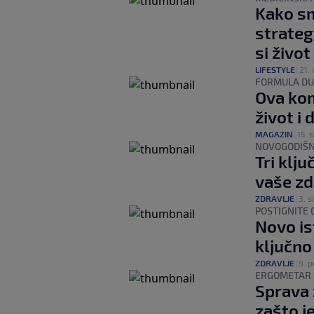
Kako sm
strategi
si život
LIFESTYLE
|
21. 
FORMULA DU
Ova kom
život i
MAGAZIN
|
15. si
NOVOGODIŠN
Tri klj
vaše zd
ZDRAVLJE
|
3. si
POSTIGNITE O
Novo is
ključno
ZDRAVLJE
|
9. p
ERGOMETAR
Sprava 
zašto je