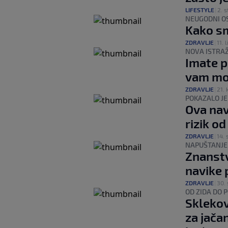
LIFESTYLE
|
2. s
NEUGODNI O
Kako sm
ZDRAVLJE
|
11. l
NOVA ISTRA
Imate p
vam mo
ZDRAVLJE
|
21. 
POKAZALO JE
Ova nav
rizik o
ZDRAVLJE
|
14. 
NAPUŠTANJE
Znanstv
navike 
ZDRAVLJE
|
30. 
OD ZIDA DO 
Sklekov
za jačan