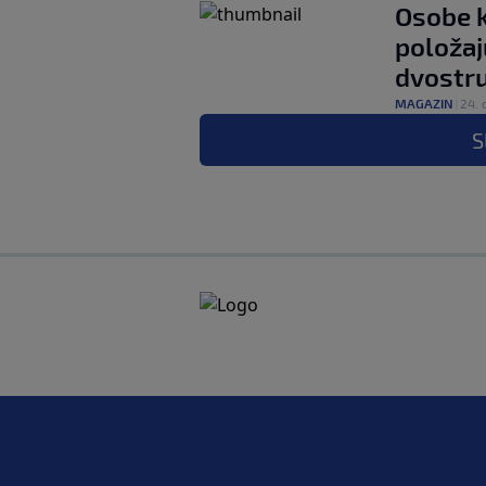
Osobe k
položaj
dvostru
MAGAZIN
|
24. 
S