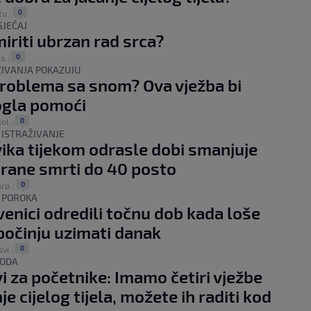
0
tu.
|
SJEĆAJ
iriti ubrzan rad srca?
0
is.
|
ŽIVANJA POKAZUJU
roblema sa snom? Ova vježba bi
gla pomoći
0
kol.
|
 ISTRAŽIVANJE
ika tijekom odrasle dobi smanjuje
d rane smrti do 40 posto
0
srp.
|
 POROKA
enici odredili točnu dob kada loše
počinju uzimati danak
0
svi.
|
PODA
i za početnike: Imamo četiri vježbe
je cijelog tijela, možete ih raditi kod