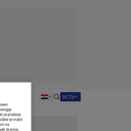
N1 TV
tveni
nologije
ti za praćenje
žete se vratiti
ikom na
eb stranice,