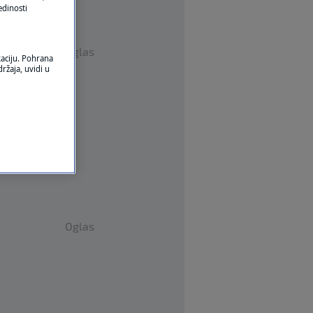
edinosti
Oglas
kaciju. Pohrana
ržaja, uvidi u
Oglas