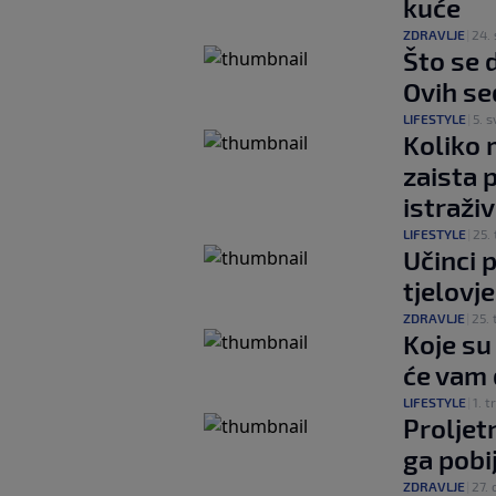
kuće
ZDRAVLJE
|
24. 
Što se 
Ovih se
LIFESTYLE
|
5. s
Koliko 
zaista 
istraži
LIFESTYLE
|
25. 
Učinci 
tjelovj
ZDRAVLJE
|
25. 
Koje su
će vam 
LIFESTYLE
|
1. t
Proljet
ga pobij
ZDRAVLJE
|
27. 