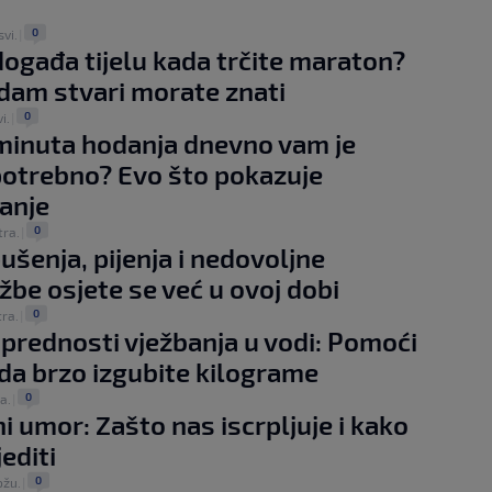
0
svi.
|
događa tijelu kada trčite maraton?
dam stvari morate znati
0
vi.
|
minuta hodanja dnevno vam je
potrebno? Evo što pokazuje
vanje
0
tra.
|
pušenja, pijenja i nedovoljne
ežbe osjete se već u ovoj dobi
0
tra.
|
 prednosti vježbanja u vodi: Pomoći
da brzo izgubite kilograme
0
ra.
|
ni umor: Zašto nas iscrpljuje i kako
editi
0
ožu.
|