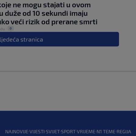
oje ne mogu stajati u ovom
u duže od 10 sekundi imaju
ko veći rizik od prerane smrti
0
ožu.
|
ljedeća
stranica
NAJNOVIJE
VIJESTI
SVIJET
SPORT
VRIJEME
N1 TEME
REGIJA