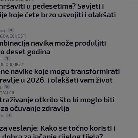
ršaviti u pedesetima? Savjeti i
je koje ćete brzo usvojiti i olakšati
0
velj.
|
GOVJEČNOSTI
binacija navika može produljiti
 do deset godina
2
j.
|
JE ODLUKE?
učne navike koje mogu transformirati
ravlje u 2026. i olakšati vam život
0
j.
|
VAJ CILJ
traživanje otkrilo što bi moglo biti
 za očuvanje zdravlja
3
ro.
|
za veslanje: Kako se točno koristi i
 dobra za jačanje cijelog tijela?