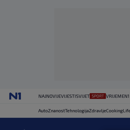
NAJNOVIJE
VIJESTI
SVIJET
VRIJEME
N1
Auto
Znanost
Tehnologija
Zdravlje
Cooking
Lif