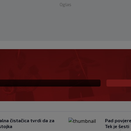
Oglas
 već šest godina
lna čistačica tvrdi da za
Pad povjeren
stojka
Tek je šesti
|