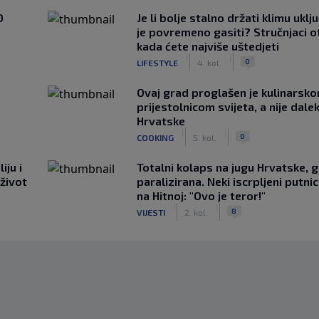
0
Je li bolje stalno držati klimu uklj
je povremeno gasiti? Stručnjaci o
kada ćete najviše uštedjeti
|
|
0
LIFESTYLE
4. kol.
Ovaj grad proglašen je kulinarsk
prijestolnicom svijeta, a nije dale
Hrvatske
|
|
0
COOKING
5. kol.
iju i
Totalni kolaps na jugu Hrvatske, g
 život
paralizirana. Neki iscrpljeni putnici
na Hitnoj: "Ovo je teror!"
|
|
8
VIJESTI
2. kol.