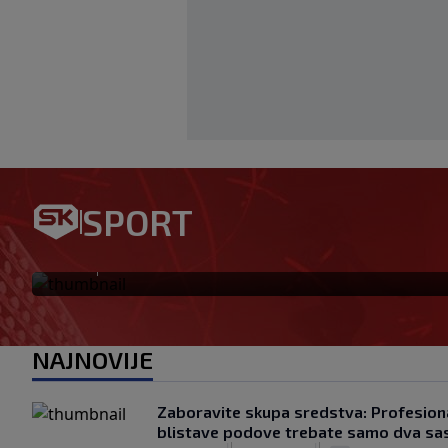
SPORT
Ovo se Hajduku nije dogodilo
|
SK
prije 2 h
NAJNOVIJE
Zaboravite skupa sredstva: Profesiona
blistave podove trebate samo dva sa
|
|