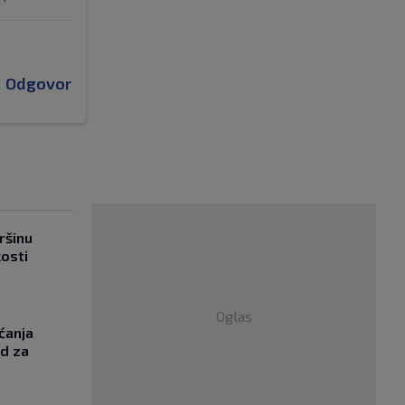
Odgovor
ršinu
kosti
Oglas
ćanja
od za