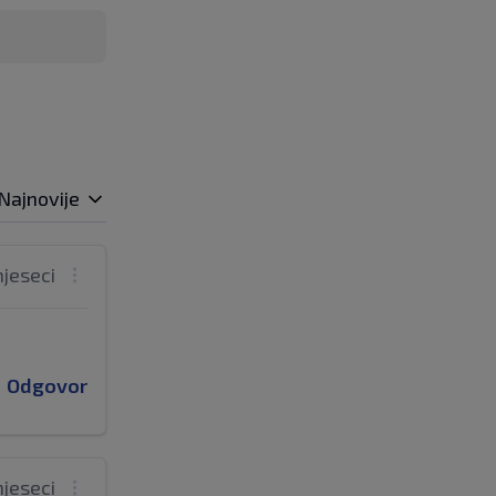
Najnovije
mjeseci
Odgovor
mjeseci