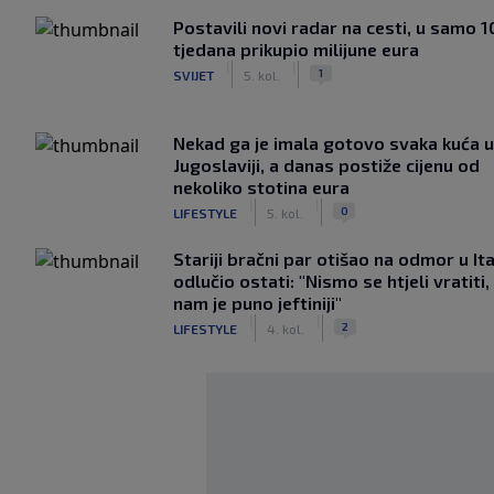
Postavili novi radar na cesti, u samo 1
tjedana prikupio milijune eura
|
|
1
SVIJET
5. kol.
Nekad ga je imala gotovo svaka kuća u
Jugoslaviji, a danas postiže cijenu od
nekoliko stotina eura
|
|
0
LIFESTYLE
5. kol.
Stariji bračni par otišao na odmor u Ital
odlučio ostati: "Nismo se htjeli vratiti,
nam je puno jeftiniji"
|
|
2
LIFESTYLE
4. kol.