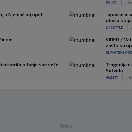
SVIJET
prij
tu, u Njemačkoj opet
Japanke nisu
obuća bolja
|
LIFESTYLE
ućinom
VIDEO / Vat
zašto su o
KLIMATSKE PR
ti otvorila pitanje sve veće
Tragedija n
Sutvida
|
VIJESTI
prij
Oglas