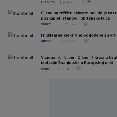
0
LIFESTYLE
prije 7 min.
Cijene na tržištu nekretnina i dalje ras
poskupjeli stanovi i obiteljske kuće
|
|
0
SVIJET
prije 26 min.
I nuklearne elektrane pogođene su vr
|
|
0
VIJESTI
prije 47 min.
Vizionar ili "Crveni Orbán"? Kriza u Ceu
izolacije Španjolske u Europskoj uniji
|
|
1
SVIJET
prije 1 h