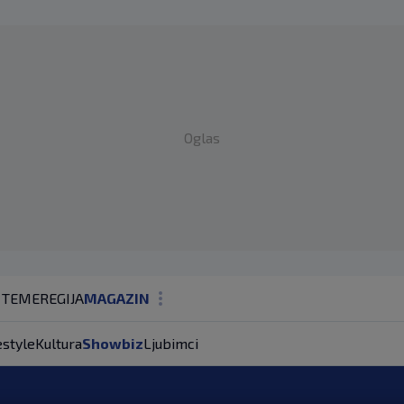
Oglas
 TEME
REGIJA
MAGAZIN
N1 KOMENTAR
estyle
Kultura
Showbiz
Ljubimci
KOLUMNE