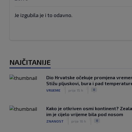
Je izgubila je i to odavno.
NAJČITANIJE
Dio Hrvatske očekuje promjena vreme
Stižu pljuskovi, bura i pad temperatur
|
|
0
VRIJEME
prije 15 h
Kako je otkriven osmi kontinent? Zeala
im je cijelo vrijeme bila pod nosom
|
|
0
ZNANOST
prije 16 h