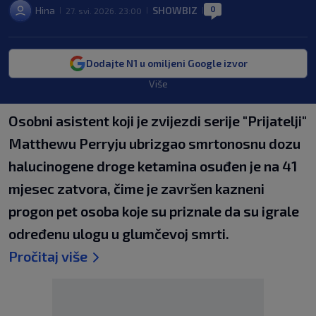
0
Hina
SHOWBIZ
27. svi. 2026. 23:00
|
|
|
Dodajte N1 u omiljeni Google izvor
Više
Osobni asistent koji je zvijezdi serije "Prijatelji"
Matthewu Perryju ubrizgao smrtonosnu dozu
halucinogene droge ketamina osuđen je na 41
mjesec zatvora, čime je završen kazneni
progon pet osoba koje su priznale da su igrale
određenu ulogu u glumčevoj smrti.
Pročitaj više