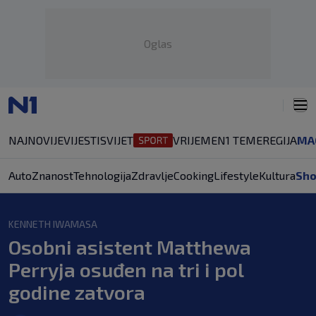
Oglas
NAJNOVIJE
VIJESTI
SVIJET
VRIJEME
N1 TEME
REGIJA
MA
Auto
Znanost
Tehnologija
Zdravlje
Cooking
Lifestyle
Kultura
Sh
KENNETH IWAMASA
Osobni asistent Matthewa
Perryja osuđen na tri i pol
godine zatvora