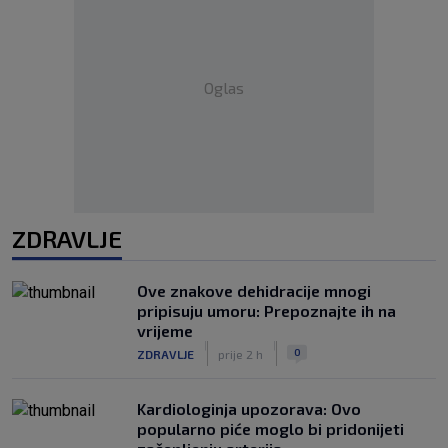
Oglas
ZDRAVLJE
Ove znakove dehidracije mnogi
pripisuju umoru: Prepoznajte ih na
vrijeme
|
|
0
ZDRAVLJE
prije 2 h
Kardiologinja upozorava: Ovo
popularno piće moglo bi pridonijeti