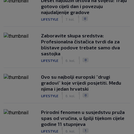
Deset najdužih letova na svijetu: Traju
gotovo cijeli dan i povezuju
najudaljenije gradove
|
|
0
LIFESTYLE
7. kol.
Zaboravite skupa sredstva:
Profesionalna čistačica tvrdi da za
blistave podove trebate samo dva
sastojka
|
|
0
LIFESTYLE
6. kol.
Ovo su najbolji europski "drugi
gradovi" koje vrijedi posjetiti. Među
njima i jedan hrvatski
|
|
0
LIFESTYLE
6. kol.
Prirodni fenomen u susjedstvu pruža
spas od vrućina, u špilji tijekom cijele
godine 11 stupnjeva
|
|
1
LIFESTYLE
6. kol.