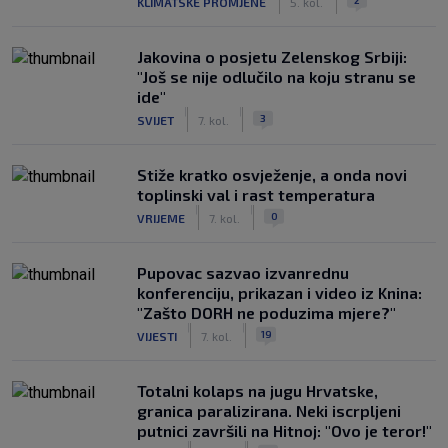
KLIMATSKE PROMJENE
5. kol.
Jakovina o posjetu Zelenskog Srbiji:
"Još se nije odlučilo na koju stranu se
ide"
|
|
3
SVIJET
7. kol.
Stiže kratko osvježenje, a onda novi
toplinski val i rast temperatura
|
|
0
VRIJEME
7. kol.
Pupovac sazvao izvanrednu
konferenciju, prikazan i video iz Knina:
"Zašto DORH ne poduzima mjere?"
|
|
19
VIJESTI
7. kol.
Totalni kolaps na jugu Hrvatske,
granica paralizirana. Neki iscrpljeni
putnici završili na Hitnoj: "Ovo je teror!"
|
|