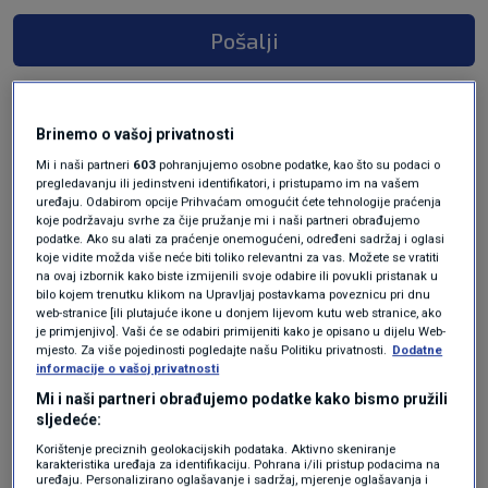
Pošalji
Brinemo o vašoj privatnosti
Mi i naši partneri
603
pohranjujemo osobne podatke, kao što su podaci o
pregledavanju ili jedinstveni identifikatori, i pristupamo im na vašem
uređaju. Odabirom opcije Prihvaćam omogućit ćete tehnologije praćenja
koje podržavaju svrhe za čije pružanje mi i naši partneri obrađujemo
podatke. Ako su alati za praćenje onemogućeni, određeni sadržaj i oglasi
koje vidite možda više neće biti toliko relevantni za vas. Možete se vratiti
Oglas
na ovaj izbornik kako biste izmijenili svoje odabire ili povukli pristanak u
bilo kojem trenutku klikom na Upravljaj postavkama poveznicu pri dnu
web-stranice [ili plutajuće ikone u donjem lijevom kutu web stranice, ako
je primjenjivo]. Vaši će se odabiri primijeniti kako je opisano u dijelu Web-
mjesto. Za više pojedinosti pogledajte našu Politiku privatnosti.
Dodatne
informacije o vašoj privatnosti
Mi i naši partneri obrađujemo podatke kako bismo pružili
sljedeće:
Korištenje preciznih geolokacijskih podataka. Aktivno skeniranje
karakteristika uređaja za identifikaciju. Pohrana i/ili pristup podacima na
uređaju. Personalizirano oglašavanje i sadržaj, mjerenje oglašavanja i