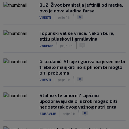
BUZ: Život branitelja jeftiniji od metka,
ovo je nova vladina farsa
|
|
0
VIJESTI
prije 1 h
Toplinski val se vraća: Nakon bure,
stižu pljuskovi i grmljavina
|
|
0
VRIJEME
prije 1 h
Grozdanić: Struje i goriva na jesen ne bi
trebalo manjkati no s plinom bi moglo
biti problema
|
|
0
VIJESTI
prije 1 h
Stalno ste umorni? Liječnici
upozoravaju da bi uzrok mogao biti
nedostatak ovog važnog nutrijenta
|
|
0
ZDRAVLJE
prije 1 h