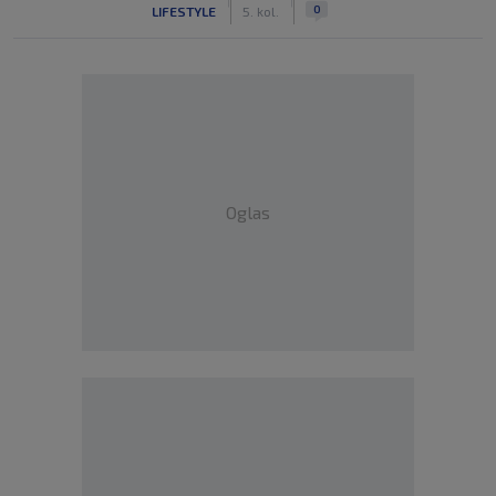
|
|
0
LIFESTYLE
5. kol.
Oglas