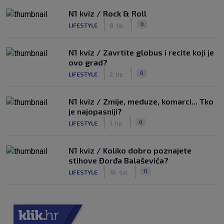
N1 kviz / Rock & Roll
|
|
0
LIFESTYLE
8. lip.
N1 kviz / Zavrtite globus i recite koji je
ovo grad?
|
|
0
LIFESTYLE
2. lip.
N1 kviz / Zmije, meduze, komarci... Tko
je najopasniji?
|
|
0
LIFESTYLE
1. lip.
N1 kviz / Koliko dobro poznajete
stihove Đorđa Balaševića?
|
|
11
LIFESTYLE
18. svi.