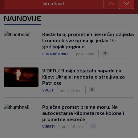
Idi na Sport
|
SK
7. kol.
Objavljeno koje su države uz Infantina,
NAJNOVIJE
a koje traže njegov odlazak: HNS je
odavno zauzeo stranu
|
Raste broj prometnih nesreća i ozljeda:
SK
7. kol.
I romobili sve opasniji, jedan 14-
Kustošija želi ekspresno u SHNL! Bara
godišnjak poginuo
službeno doveo pojačanje iz Schalkea
|
|
0
CRNA KRONIKA
prije 5 min
|
SK
7. kol.
VIDEO / Rusija pojačala napade na
Kijev: Ukrajini nedostaje streljiva za
Patriote
|
|
0
SVIJET
prije 32 min
Pojačan promet prema moru: Na
autocestama kilometarske kolone i
prometne nesreće
|
|
0
VIJESTI
prije 48 min