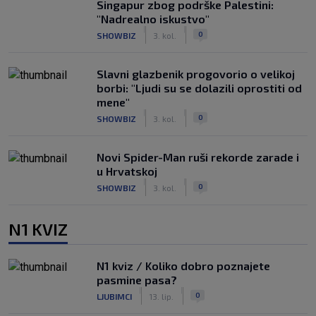
Singapur zbog podrške Palestini:
"Nadrealno iskustvo"
|
|
0
SHOWBIZ
3. kol.
Slavni glazbenik progovorio o velikoj
borbi: "Ljudi su se dolazili oprostiti od
mene"
|
|
0
SHOWBIZ
3. kol.
Novi Spider-Man ruši rekorde zarade i
u Hrvatskoj
|
|
0
SHOWBIZ
3. kol.
N1 KVIZ
N1 kviz / Koliko dobro poznajete
pasmine pasa?
|
|
0
LJUBIMCI
13. lip.