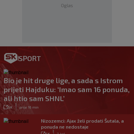
Oglas
SPORT
Bio je hit druge lige, a sada s Istrom
prijeti Hajduku: ‘Imao sam 16 ponuda,
ali htio sam SHNL’
|
SK
prije 16 min
Nizozemci: Ajax želi prodati Šutala, a
ponuda ne nedostaje
|
SK
7. kol.