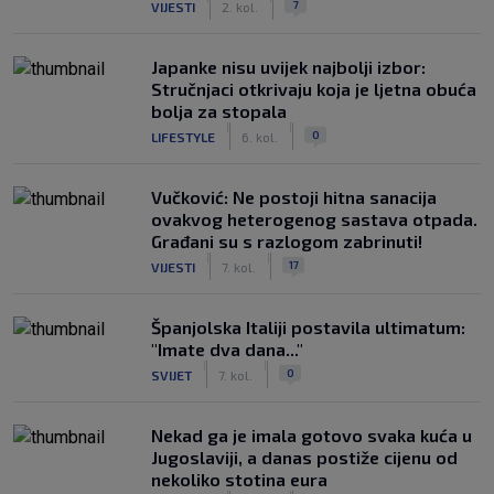
7
VIJESTI
2. kol.
Japanke nisu uvijek najbolji izbor:
Stručnjaci otkrivaju koja je ljetna obuća
bolja za stopala
|
|
0
LIFESTYLE
6. kol.
Vučković: Ne postoji hitna sanacija
ovakvog heterogenog sastava otpada.
Građani su s razlogom zabrinuti!
|
|
17
VIJESTI
7. kol.
Španjolska Italiji postavila ultimatum:
"Imate dva dana..."
|
|
0
SVIJET
7. kol.
Nekad ga je imala gotovo svaka kuća u
Jugoslaviji, a danas postiže cijenu od
nekoliko stotina eura