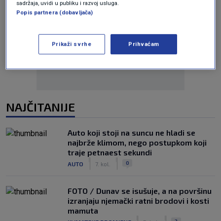
sadržaja, uvidi u publiku i razvoj usluga.
Popis partnera (dobavljača)
Oglas
Prikaži svrhe
Prihvaćam
NAJČITANIJE
Auto koji stoji na suncu ne hladi se
najbrže klimom, nego postupkom koji
traje petnaest sekundi
|
|
0
AUTO
7. kol.
FOTO / Dunav se isušuje, a na površinu
izranjaju njemački ratni brodovi i kosti
mamuta
|
|
2