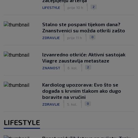
začepljenju arterija
|
|
2
LIFESTYLE
prije 10 h
Stalno ste pospani tijekom dana?
Znanstvenici su možda otkrili zašto
|
|
0
ZDRAVLJE
prije 11 h
Izvanredno otkriće: Aktivni sastojak
Viagre zaustavlja metastaze
|
|
2
ZNANOST
6. kol.
Kardiolog upozorava: Evo što se
događa s krvnim tlakom ako dugo
boravite na vrućini
|
|
0
ZDRAVLJE
5. kol.
LIFESTYLE