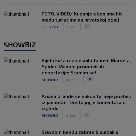
FOTO, VIDEO/ Kupanje s konjima hit
među turistima na hrvatskoj obali
|
|
1
LIFESTYLE
6. kol.
SHOWBIZ
Bijela kuća razbjesnila fanove Marvela,
Spider-Manom promovirali
deportacije: Sramim se!
|
|
0
SHOWBIZ
prije 2 h
Ariana Grande se nakon turneje povlači
iz javnosti: "Dosta joj je komentara o
izgledu"
|
|
0
SHOWBIZ
4. kol.
Slavnom bendu zabranili ulazak u