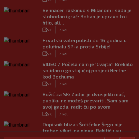
Bennacer raskinuo s Milanom i sada je
slobodan igrač: Boban je upravo to i
htio, ali…
|
SK
7. kol.
Hrvatski vaterpolisti do 16 godina u
polufinalu SP-a protiv Srbije!
|
SK
7. kol.
VIDEO / Počela nam je ‘Cvajta’! Brekalo
solidan u gostujućoj pobjedi Herthe
kod Bochuma
|
SK
7. kol.
Božić za SK: Zadar je dvosjekli mač,
publiku ne možeš prevariti. Sam sam
svoj gazda, radit ću po svom
|
SK
7. kol.
Dopisnik blizak Šotičeku: Šego nije
trebao vikati na njega, Rakitiću su
također svi bili dinamovci…