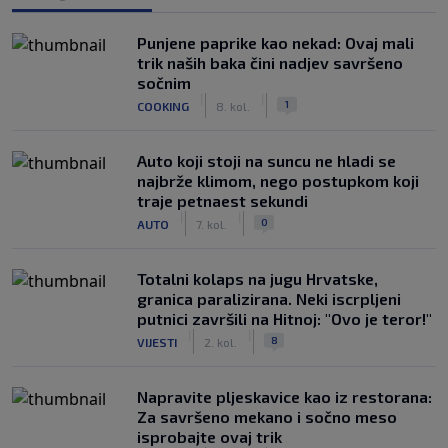
Punjene paprike kao nekad: Ovaj mali
trik naših baka čini nadjev savršeno
sočnim
|
|
1
COOKING
8. kol.
Auto koji stoji na suncu ne hladi se
najbrže klimom, nego postupkom koji
traje petnaest sekundi
|
|
0
AUTO
7. kol.
Totalni kolaps na jugu Hrvatske,
granica paralizirana. Neki iscrpljeni
putnici završili na Hitnoj: "Ovo je teror!"
|
|
8
VIJESTI
2. kol.
Napravite pljeskavice kao iz restorana:
Za savršeno mekano i sočno meso
isprobajte ovaj trik