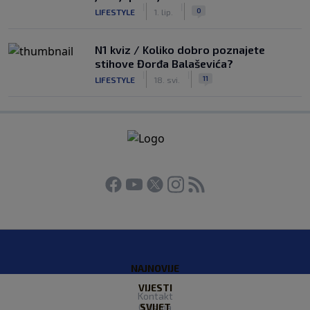
|
|
0
LIFESTYLE
1. lip.
N1 kviz / Koliko dobro poznajete
stihove Đorđa Balaševića?
|
|
11
LIFESTYLE
18. svi.
NAJNOVIJE
VIJESTI
Kontakt
O Nama
SVIJET