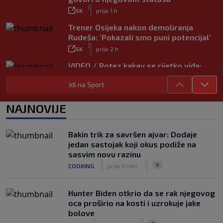
|
SK
prije 1 h
Trener Osijeka nakon demoliranja
Rudeša: ‘Pokazali smo puni potencijal’
|
SK
prije 2 h
VIDEO / Potez kakav se rijetko viđa:
Kada pomoć nije stigla, na rukama je
Idi na Sport
iznio suigrača u bolovima
|
SK
prije 5 h
NAJNOVIJE
Vušković debitirao za Brighton:
Pogledajte brojke iz prvog nastupa
|
Bakin trik za savršen ajvar: Dodaje
SK
prije 3 h
jedan sastojak koji okus podiže na
Dinamo u finalu Ramljaka! Sutra protiv
sasvim novu razinu
Ajaxa na glavnom terenu Maksimira
|
|
0
COOKING
prije 0 min.
|
SK
prije 3 h
Hunter Biden otkrio da se rak njegovog
oca proširio na kosti i uzrokuje jake
bolove
|
|