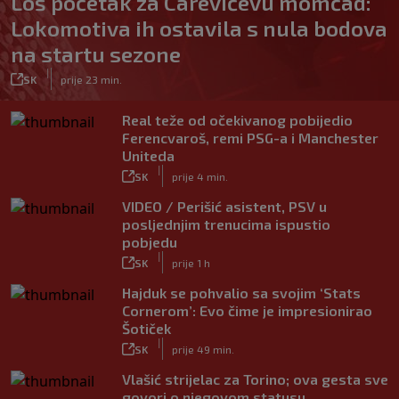
Loš početak za Carevićevu momčad:
Lokomotiva ih ostavila s nula bodova
na startu sezone
|
SK
prije 23 min.
Real teže od očekivanog pobijedio
Ferencvaroš, remi PSG-a i Manchester
Uniteda
|
SK
prije 4 min.
VIDEO / Perišić asistent, PSV u
posljednjim trenucima ispustio
pobjedu
|
SK
prije 1 h
Hajduk se pohvalio sa svojim ‘Stats
Cornerom’: Evo čime je impresionirao
Šotiček
|
SK
prije 49 min.
Vlašić strijelac za Torino; ova gesta sve
govori o njegovom statusu