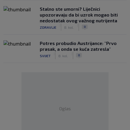
Stalno ste umorni? Liječnici
upozoravaju da bi uzrok mogao biti
nedostatak ovog važnog nutrijenta
|
|
0
ZDRAVLJE
8. kol.
Potres probudio Austrijance: "Prvo
prasak, a onda se kuća zatresla"
|
|
0
SVIJET
8. kol.
Oglas