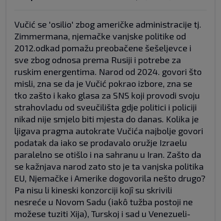
Vučić se 'osilio' zbog američke administracije tj.
Zimmermana, njemačke vanjske politike od
2012.odkad pomažu preobačene šešeljevce i
sve zbog odnosa prema Rusiji i potrebe za
ruskim energentima. Narod od 2024. govori što
misli, zna se da je Vučić pokrao izbore, zna se
tko zašto i kako glasa za SNS koji provodi svoju
strahovladu od sveučilišta gdje politici i policiji
nikad nije smjelo biti mjesta do danas. Kolika je
ljigava pragma autokrate Vučića najbolje govori
podatak da iako se prodavalo oružje Izraelu
paralelno se otišlo i na sahranu u Iran. Zašto da
se kažnjava narod zato sto je ta vanjska politika
EU, Njemačke i Amerike dogovorila nešto drugo?
Pa nisu li kineski konzorciji kojî su skrivili
nesreće u Novom Sadu (iakô tužba postoji ne
možese tuziti Xija), Turskoj i sad u Venezueli-