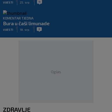
|
|
11
VIJESTI
25. srp.
KOMENTAR TJEDNA
Bura u čaši limunade
|
|
0
VIJESTI
18. srp.
Oglas
ZDRAVLJE