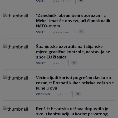
0
SVIJET
prije 23 min.
"Zajednički obrambeni sporazum iz
Meke" imat će obvezujući članak nalik
NATO-ovom
|
|
0
SVIJET
prije 49 min.
Španjolska uzvratila na talijanske
mjere granične kontrole, nastavlja se
spor EU članica
|
|
0
SVIJET
prije 1 h
Većina ljudi koristi pogrešnu dasku za
rezanje: Poznati kuhar otkriva zašto se
kune u ovu
|
|
0
COOKING
prije 1 h
Benčić: Hrvatska država dopustila je
svoju kapitulaciju u korist privatnog