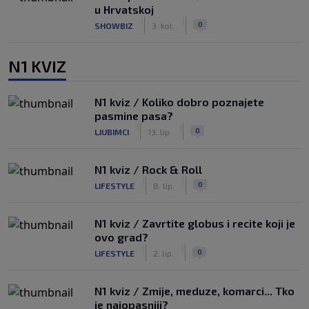
u Hrvatskoj
|
|
0
SHOWBIZ
3. kol.
N1 KVIZ
N1 kviz / Koliko dobro poznajete
pasmine pasa?
|
|
0
LJUBIMCI
13. lip.
N1 kviz / Rock & Roll
|
|
0
LIFESTYLE
8. lip.
N1 kviz / Zavrtite globus i recite koji je
ovo grad?
|
|
0
LIFESTYLE
2. lip.
N1 kviz / Zmije, meduze, komarci... Tko
je najopasniji?