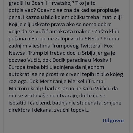
gradili i u Bosni i Hrvatskoj? Tko je to
potpisivao? Odavno se zna da kad se propisuje
penal i kazna u bilo kojem obliku treba imati cilj!
Koji je cilj uskrate prava ako se nema dobre
volje da se Vučić autokrata makne? Zašto klub
pučana u Europi ne zalupi vrata SNS-u? Prema
zadnjim vijestima Trumpovog Twittera i Fox
Newsa, Trump bi trebao doći u Srbiju jer ga je
pozvao Vučić, dok Dodik paradira u Moskvi!
Europa treba biti ujedinjena da nijednom
autokrati se ne prostire crveni tepih iz bilo kojeg
razloga. Dok Merz ranije Merkel i Trump i
Macron i kralj Charles jasno ne kažu Vučiću da
mu se vrata više ne otvaraju, dotle će se
isplatiti i ćacilend, batinjanje studenata, smjene
direktora i dekana, zvučni topovi....
Odgovor