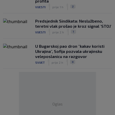
profita
|
|
2
VIJESTI
prije 1 h
Predsjednik Sindikata: Neslužbeno,
teretni vlak prošao je kroz signal 'STOJ'
|
|
1
VIJESTI
prije 2 h
U Bugarskoj pao dron "kakav koristi
Ukrajina", Sofija pozvala ukrajinsku
veleposlanicu na razgovor
|
|
0
SVIJET
prije 2 h
Oglas