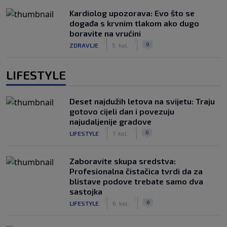
Kardiolog upozorava: Evo što se
događa s krvnim tlakom ako dugo
boravite na vrućini
|
|
0
ZDRAVLJE
5. kol.
LIFESTYLE
Deset najdužih letova na svijetu: Traju
gotovo cijeli dan i povezuju
najudaljenije gradove
|
|
0
LIFESTYLE
7. kol.
Zaboravite skupa sredstva:
Profesionalna čistačica tvrdi da za
blistave podove trebate samo dva
sastojka
|
|
0
LIFESTYLE
6. kol.