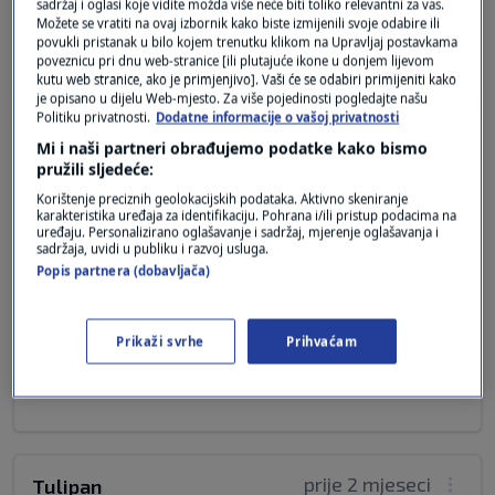
date naknadnim provjerama tekstova i objava?
sadržaj i oglasi koje vidite možda više neće biti toliko relevantni za vas.
Možete se vratiti na ovaj izbornik kako biste izmijenili svoje odabire ili
Odgovor
povukli pristanak u bilo kojem trenutku klikom na Upravljaj postavkama
poveznicu pri dnu web-stranice [ili plutajuće ikone u donjem lijevom
kutu web stranice, ako je primjenjivo]. Vaši će se odabiri primijeniti kako
je opisano u dijelu Web-mjesto. Za više pojedinosti pogledajte našu
Politiku privatnosti.
Dodatne informacije o vašoj privatnosti
prije 2 mjeseci
Dubravko iz Zagreba
Mi i naši partneri obrađujemo podatke kako bismo
pružili sljedeće:
Korištenje preciznih geolokacijskih podataka. Aktivno skeniranje
Hrvatska ima dovoljno svojih problema, i Piculi i
karakteristika uređaja za identifikaciju. Pohrana i/ili pristup podacima na
uređaju. Personalizirano oglašavanje i sadržaj, mjerenje oglašavanja i
njemu sličnima bilo bi pametnije da rješavaju
sadržaja, uvidi u publiku i razvoj usluga.
korupciju i ostale probleme u Hrvatskoj, a Srbi
Popis partnera (dobavljača)
neka rješe svoje probleme sami s EU. Mislim da
je Plenković i HDZ veći problem u Hrvatskoj,
nego Vučić u Srbiju.
Prikaži svrhe
Prihvaćam
Odgovor
prije 2 mjeseci
Tulipan