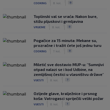
|
|
0
COOKING
8. kol.
Toplinski val se vraća: Nakon bure,
stižu pljuskovi i grmljavina
|
|
0
VRIJEME
8. kol.
Pogačice za 15 minuta: Mekane su,
prozračne i tražit ćete još jednu turu
|
|
0
COOKING
7. kol.
Miletić sve dostavio MUP-u: "Sumnjivi
otpad nalazi se i kod Udbine, na
zemljišnoj čestici u vlasništvu države"
|
|
7
VIJESTI
8. kol.
Ozljede glave, kralježnice i prsnog
koša: Vatrogasci spriječili veliki požar
|
|
1
VIJESTI
8. kol.