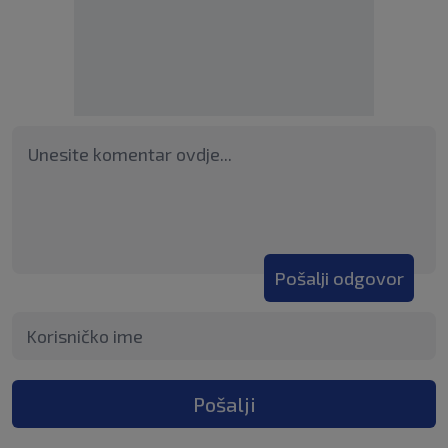
Pošalji odgovor
Pošalji