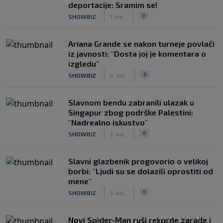
deportacije: Sramim se!
|
|
0
SHOWBIZ
7. kol.
Ariana Grande se nakon turneje povlači
iz javnosti: "Dosta joj je komentara o
izgledu"
|
|
0
SHOWBIZ
4. kol.
Slavnom bendu zabranili ulazak u
Singapur zbog podrške Palestini:
"Nadrealno iskustvo"
|
|
0
SHOWBIZ
3. kol.
Slavni glazbenik progovorio o velikoj
borbi: "Ljudi su se dolazili oprostiti od
mene"
|
|
0
SHOWBIZ
3. kol.
Novi Spider-Man ruši rekorde zarade i