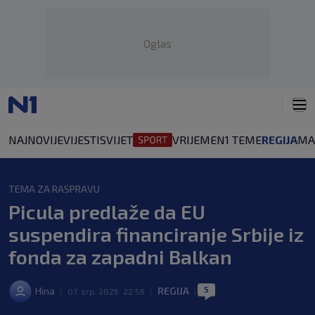
Oglas
NAJNOVIJE
VIJESTI
SVIJET
VRIJEME
N1 TEME
REGIJA
MA
TEMA ZA RASPRAVU
Picula predlaže da EU
suspendira financiranje Srbije iz
fonda za zapadni Balkan
5
Hina
REGIJA
|
07. srp. 2026. 22:56
|
|