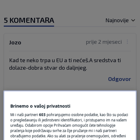
5 KOMENTARA
Najnovije
prije 2 mjeseci
Jozo
Kad te neko trpa u EU a ti nećeš.A sredstva ti
dolaze-dobra stvar do daljnjeg.
Odgovor
Brinemo o vašoj privatnosti
prije 2 mjeseci
Danijel
Mi i naši partneri
603
pohranjujemo osobne podatke, kao što su podaci
o pregledavanju ili jedinstveni identifikatori, i pristupamo im na vašem
Nadstrešnica 2014? I onda da vama vjerujemo.
uređaju. Odabirom opcije Prihvaćam omogućit ćete tehnologije
praćenja koje podržavaju svrhe za čije pružanje mi i naši partneri
Valjda 2024.. Možda da malo više pozornosti
obrađujemo podatke. Ako su alati za praćenje onemogućeni, određeni