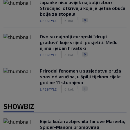
Japanke nisu uvijek najbolji izbor:
Stručnjaci otkrivaju koja je ljetna obuća
bolja za stopala
|
|
0
LIFESTYLE
6. kol.
Ovo su najbolji europski "drugi
gradovi" koje vrijedi posjetiti. Među
njima i jedan hrvatski
|
|
0
LIFESTYLE
6. kol.
Prirodni fenomen u susjedstvu pruža
spas od vrućina, u špilji tijekom cijele
godine 11 stupnjeva
|
|
1
LIFESTYLE
6. kol.
SHOWBIZ
Bijela kuća razbjesnila fanove Marvela,
Spider-Manom promovirali