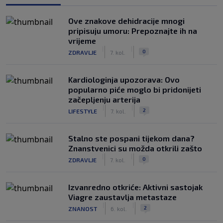
Ove znakove dehidracije mnogi
pripisuju umoru: Prepoznajte ih na
vrijeme
|
|
0
ZDRAVLJE
7. kol.
Kardiologinja upozorava: Ovo
popularno piće moglo bi pridonijeti
začepljenju arterija
|
|
2
LIFESTYLE
7. kol.
Stalno ste pospani tijekom dana?
Znanstvenici su možda otkrili zašto
|
|
0
ZDRAVLJE
7. kol.
Izvanredno otkriće: Aktivni sastojak
Viagre zaustavlja metastaze
|
|
2
ZNANOST
6. kol.