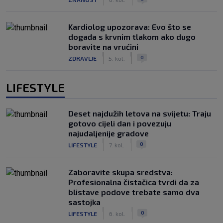
Kardiolog upozorava: Evo što se
događa s krvnim tlakom ako dugo
boravite na vrućini
|
|
0
ZDRAVLJE
5. kol.
LIFESTYLE
Deset najdužih letova na svijetu: Traju
gotovo cijeli dan i povezuju
najudaljenije gradove
|
|
0
LIFESTYLE
7. kol.
Zaboravite skupa sredstva:
Profesionalna čistačica tvrdi da za
blistave podove trebate samo dva
sastojka
|
|
0
LIFESTYLE
6. kol.