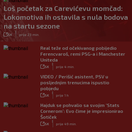
Loš početak za Carevićevu momčad:
Lokomotiva ih ostavila s nula bodova
na startu sezone
|
SK
prije 23 min.
Real teže od očekivanog pobijedio
Ferencvaroš, remi PSG-a i Manchester
Uniteda
|
SK
prije 4 min.
VIDEO / Perišić asistent, PSV u
posljednjim trenucima ispustio
pobjedu
|
SK
prije 1 h
Hajduk se pohvalio sa svojim ‘Stats
Cornerom’: Evo čime je impresionirao
Šotiček
|
SK
prije 49 min.