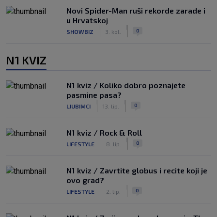
Novi Spider-Man ruši rekorde zarade i
u Hrvatskoj
|
|
0
SHOWBIZ
3. kol.
N1 KVIZ
N1 kviz / Koliko dobro poznajete
pasmine pasa?
|
|
0
LJUBIMCI
13. lip.
N1 kviz / Rock & Roll
|
|
0
LIFESTYLE
8. lip.
N1 kviz / Zavrtite globus i recite koji je
ovo grad?
|
|
0
LIFESTYLE
2. lip.