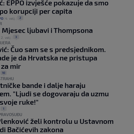
ć: EPPO izvješće pokazuje da smo
po korupciji per capita
2
VO
|
4. velj.
|
R
: Mjesec ljubavi i Thompsona
3
|
2. velj.
|
IJERA
ić: Čuo sam se s predsjednikom.
ade je da Hrvatska ne pristupa
za mir
10
|
 STRAHU
tničke bande i dalje haraju
em. "Ljudi se dogovaraju da uzmu
 svoje ruke!"
1
|
 PRAVOSUĐU
Plenković želi kontrolu u Ustavnom
di Bačićevih zakona