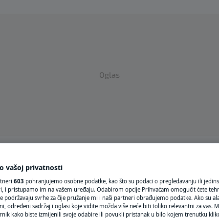
Oglas
VRIJEME
 vašoj privatnosti
N1 TEME
rtneri
603
pohranjujemo osobne podatke, kao što su podaci o pregledavanju ili jedins
ori, i pristupamo im na vašem uređaju. Odabirom opcije Prihvaćam omogućit ćete teh
e podržavaju svrhe za čije pružanje mi i naši partneri obrađujemo podatke. Ako su ala
REGIJA
 određeni sadržaj i oglasi koje vidite možda više neće biti toliko relevantni za vas. Mo
rnik kako biste izmijenili svoje odabire ili povukli pristanak u bilo kojem trenutku kl