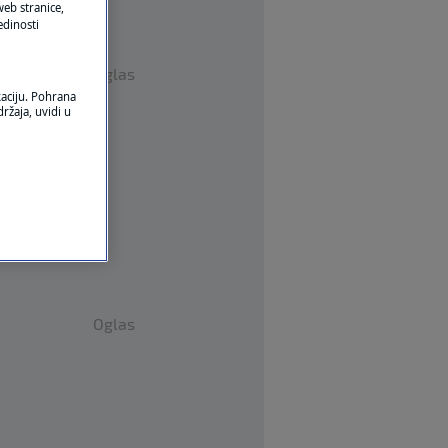
eb stranice,
edinosti
Oglas
kaciju. Pohrana
ržaja, uvidi u
Oglas