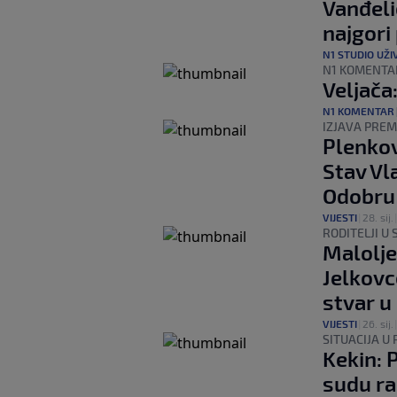
Vanđeli
najgori 
N1 STUDIO UŽI
N1 KOMENTA
Veljača
N1 KOMENTAR
IZJAVA PREM
Plenkov
Stav Vl
Odobru 
VIJESTI
|
28. sij.
RODITELJI U
Malolje
Jelkovc
stvar u
VIJESTI
|
26. sij.
SITUACIJA U
Kekin: 
sudu ra