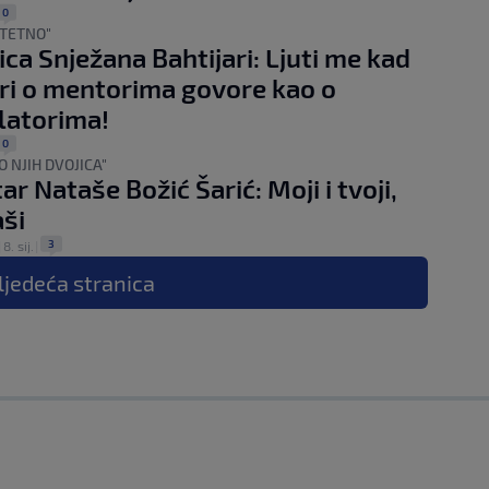
0
ŠTETNO"
ca Snježana Bahtijari: Ljuti me kad
ari o mentorima govore kao o
latorima!
0
 NJIH DVOJICA"
r Nataše Božić Šarić: Moji i tvoji,
aši
3
|
8. sij.
|
ljedeća
stranica