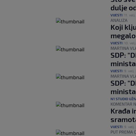
dulje od
VIJESTI
|
11. velj.
ANALIZA
Koji klj
megalo
VIJESTI
|
10. velj
MARTINA VLA
SDP: "Di
minista
VIJESTI
|
9. velj.
MARTINA VLA
SDP: "Di
minista
N1 STUDIO UŽI
KOMENTAR N
Krađa i
sramota
VIJESTI
|
9. velj.
PUT PREMA 