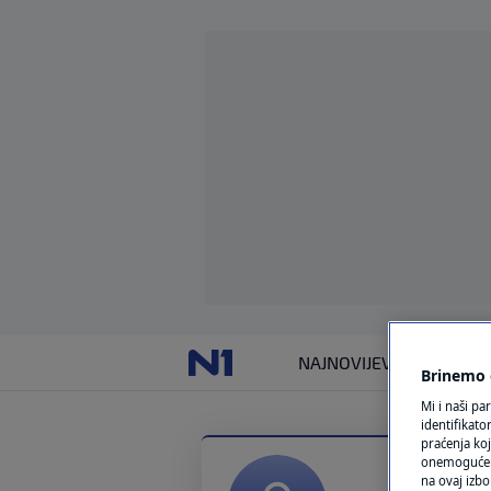
NAJNOVIJE
VIJESTI
SVIJET
Brinemo o
Mi i naši pa
identifikat
praćenja koj
onemogućeni,
na ovaj izbo