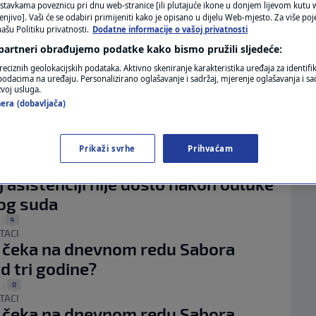
MAGAZIN
Ć
stavkama poveznicu pri dnu web-stranice [ili plutajuće ikone u donjem lijevom kutu w
enjivo]. Vaši će se odabiri primijeniti kako je opisano u dijelu Web-mjesto. Za više poj
ašu Politiku privatnosti.
Dodatne informacije o vašoj privatnosti
N1 KOMENTAR
 partneri obrađujemo podatke kako bismo pružili sljedeće:
Ć O MILI MORALIĆ
KOLUMNE
reciznih geolokacijskih podataka. Aktivno skeniranje karakteristika uređaja za identifi
entar: Živjeti na Milin način
p podacima na uređaju. Personalizirano oglašavanje i sadržaj, mjerenje oglašavanja i sad
zvoj usluga.
11
|
9. ožu.
|
N1(DIS)INFO
ATAŠE BOŽIĆ
era (dobavljača)
ov "ultimatum" s odgodom
KLIMATSKE PROMJENE
4
|
19. velj.
|
ČAR
Prikaži svrhe
Prihvaćam
FOTO
Sjena: Još nijedno jedino rješenje o
 asistenciji nije došlo nakon odluke
VIDEO
og suda
4
.
|
TACI
 čeka na dnevnom redu Sabora
od tri godine?
0
.
|
TACI
 čeka na dnevnom redu Sabora