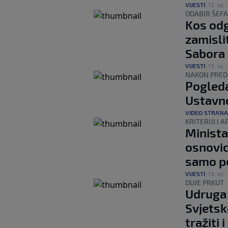
VIJESTI
|
13. sij.
|
ODABIR ŠEF
Kos odg
zamislit
Sabora
VIJESTI
|
13. sij.
|
NAKON PRED
Pogleda
Ustavn
VIDEO STRANA
KRITERIJI I 
Minista
osnovic
samo p
VIJESTI
|
13. sij.
|
DUJE PRKUT
Udruga 
Svjetsk
tražiti