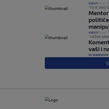
VIJESTI
|
9. sij.
|
"TO JE JAKO 
Mentori
politič
manipu
VIJESTI
|
9. sij.
|
"VAŽNA SAMO
Komenta
vaši i n
N1 KOMENTAR
S