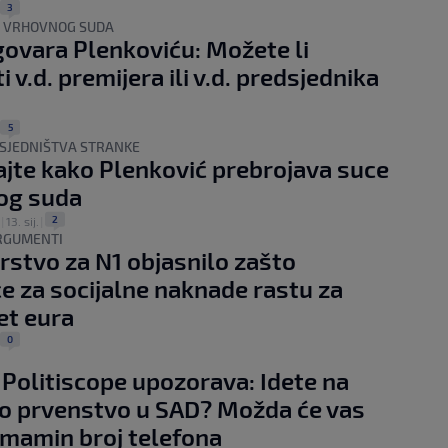
3
A VRHOVNOG SUDA
ovara Plenkoviću: Možete li
i v.d. premijera ili v.d. predsjednika
5
SJEDNIŠTVA STRANKE
jte kako Plenković prebrojava suce
og suda
2
|
13. sij.
|
ARGUMENTI
rstvo za N1 objasnilo zašto
e za socijalne naknade rastu za
et eura
0
Politiscope upozorava: Idete na
o prvenstvo u SAD? Možda će vas
 i mamin broj telefona