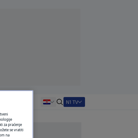
N1 TV
tveni
nologije
ti za praćenje
žete se vratiti
ikom na