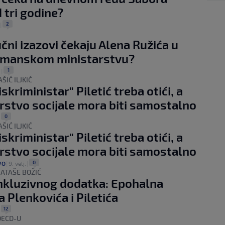
 tri godine?
2
|
učni izazovi čekaju Alena Ružića u
manskom ministarstvu?
1
.
|
ŠIĆ ILJKIĆ
skriministar" Piletić treba otići, a
rstvo socijale mora biti samostalno
0
|
ŠIĆ ILJKIĆ
skriministar" Piletić treba otići, a
rstvo socijale mora biti samostalno
0
VO
|
9. velj.
|
ATAŠE BOŽIĆ
nkluzivnog dodatka: Epohalna
 Plenkovića i Piletića
12
|
OECD-U