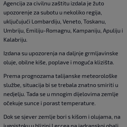
Agencija za civilnu zaštitu izdala je žuto
upozorenje za subotu u nekoliko regija,
uključujući Lombardiju, Veneto, Toskanu,
Umbriju, Emiliju-Romagnu, Kampaniju, Apuliju i
Kalabriju.
Izdana su upozorenja na daljnje grmljavinske
oluje, obilne kiše, poplave i moguća klizišta.
Prema prognozama talijanske meteorološke
službe, situacija bi se trebala znatno smiriti u
nedjelju. Tada se u mnogim dijelovima zemlje
očekuje sunce i porast temperature.
Dok se sjever zemlje bori s kišom i olujama, na
jugoistoku u blizini Leccea na jadranskoj obali