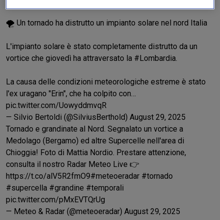
🌪 Un tornado ha distrutto un impianto solare nel nord Italia
L'impianto solare è stato completamente distrutto da un
vortice che giovedì ha attraversato la
#Lombardia
.
La causa delle condizioni meteorologiche estreme è stato
l'ex uragano "Erin", che ha colpito con…
pic.twitter.com/UowyddmvqR
— Silvio Bertoldi (@SilviusBerthold)
August 29, 2025
Tornado e grandinate al Nord. Segnalato un vortice a
Medolago (Bergamo) ed altre Supercelle nell'area di
Chioggia! Foto di Mattia Nordio. Prestare attenzione,
consulta il nostro Radar Meteo Live 👉
https://t.co/alV5R2fmO9
#meteoeradar
#tornado
#supercella
#grandine
#temporali
pic.twitter.com/pMxEVTQrUg
— Meteo & Radar (@meteoeradar)
August 29, 2025