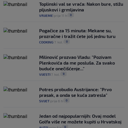
Toplinski val se vraća: Nakon bure, stižu
pljuskovi i grmljavina
0
VRIJEME
prije 11 h
|
|
Pogačice za 15 minuta: Mekane su,
prozračne i tražit ćete još jednu turu
0
COOKING
7. kol.
|
|
Milinović prozvao Vladu: "Pozivam
Plenkovića da me posluša. Za svako
buduće onečišćenje..."
9
VIJESTI
7. kol.
|
|
Potres probudio Austrijance: "Prvo
prasak, a onda se kuća zatresla"
0
SVIJET
prije 6 h
|
|
Jedan od najpopularnijih: Ovaj model
Golfa više ne možete kupiti u Hrvatskoj
0
AUTO
prije 8 h
|
|