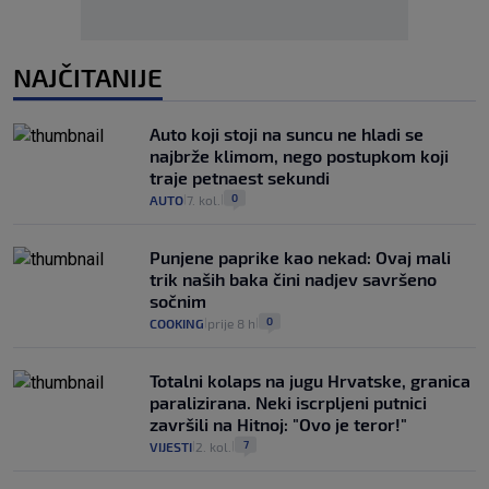
NAJČITANIJE
Auto koji stoji na suncu ne hladi se
najbrže klimom, nego postupkom koji
traje petnaest sekundi
0
AUTO
7. kol.
|
|
Punjene paprike kao nekad: Ovaj mali
trik naših baka čini nadjev savršeno
sočnim
0
COOKING
prije 8 h
|
|
Totalni kolaps na jugu Hrvatske, granica
paralizirana. Neki iscrpljeni putnici
završili na Hitnoj: "Ovo je teror!"
7
VIJESTI
2. kol.
|
|