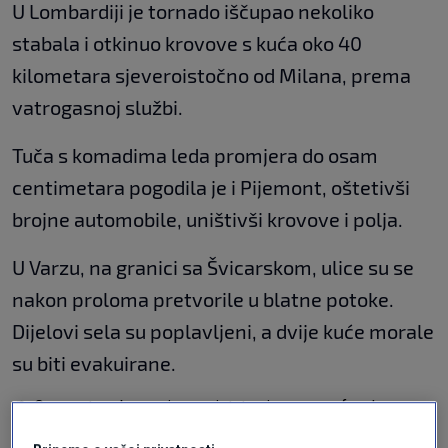
U Lombardiji je tornado iščupao nekoliko
stabala i otkinuo krovove s kuća oko 40
kilometara sjeveroistočno od Milana, prema
vatrogasnoj službi.
Tuča s komadima leda promjera do osam
centimetara pogodila je i Pijemont, oštetivši
brojne automobile, uništivši krovove i polja.
U Varzu, na granici sa Švicarskom, ulice su se
nakon proloma pretvorile u blatne potoke.
Dijelovi sela su poplavljeni, a dvije kuće morale
su biti evakuirane.
🌪️ Grossa tromba marina avvistata circa un ora fa a largo
delle coste tra Senigallia ed Ancona. Foto da "Meteo