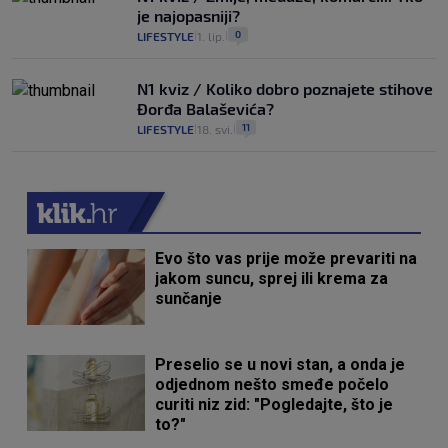
je najopasniji?
0
LIFESTYLE
1. lip.
|
|
N1 kviz / Koliko dobro poznajete stihove
Đorđa Balaševića?
11
LIFESTYLE
18. svi.
|
|
Evo što vas prije može prevariti na
jakom suncu, sprej ili krema za
sunčanje
Preselio se u novi stan, a onda je
odjednom nešto smeđe počelo
curiti niz zid: "Pogledajte, što je
to?"