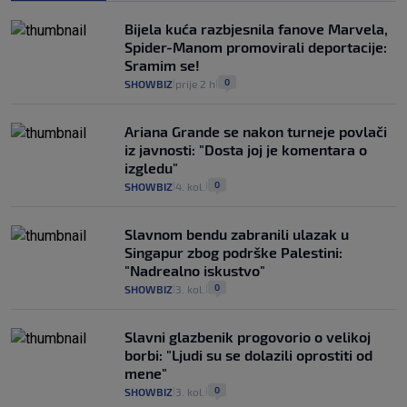
Bijela kuća razbjesnila fanove Marvela,
Spider-Manom promovirali deportacije:
Sramim se!
0
SHOWBIZ
prije 2 h
|
|
Ariana Grande se nakon turneje povlači
iz javnosti: "Dosta joj je komentara o
izgledu"
0
SHOWBIZ
4. kol.
|
|
Slavnom bendu zabranili ulazak u
Singapur zbog podrške Palestini:
"Nadrealno iskustvo"
0
SHOWBIZ
3. kol.
|
|
Slavni glazbenik progovorio o velikoj
borbi: "Ljudi su se dolazili oprostiti od
mene"
0
SHOWBIZ
3. kol.
|
|