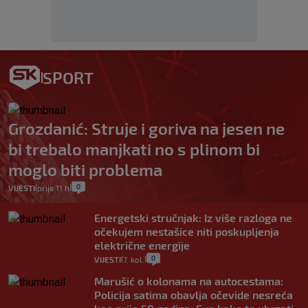
SPORT
Grozdanić: Struje i goriva na jesen ne
bi trebalo manjkati no s plinom bi
moglo biti problema
0
VIJESTI
prije 11 h
|
|
Energetski stručnjak: Iz više razloga ne
očekujem nestašice niti poskupljenja
električne energije
0
VIJESTI
7. kol.
|
|
Marušić o kolonama na autocestama:
Policija satima obavlja očevide nesreća