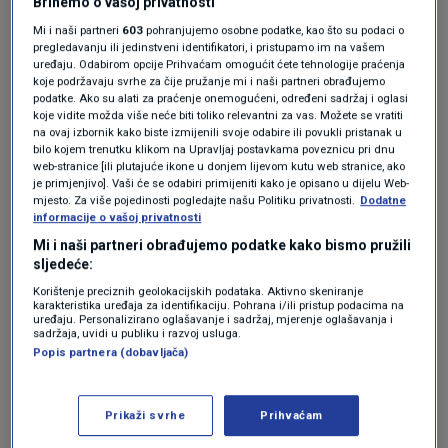
Brinemo o vašoj privatnosti
Pesaro-Urbino".
pic.twitter.com/y2sfPJdoOV
— Italia 24H Live 🔴 – Notizie dall'Italia (@Italia24HLive)
Mi i naši partneri
603
pohranjujemo osobne podatke, kao što su podaci o
pregledavanju ili jedinstveni identifikatori, i pristupamo im na vašem
August 29, 2025
uređaju. Odabirom opcije Prihvaćam omogućit ćete tehnologije praćenja
Vatrogasna služba primila je više od 200
koje podržavaju svrhe za čije pružanje mi i naši partneri obrađujemo
podatke. Ako su alati za praćenje onemogućeni, određeni sadržaj i oglasi
poziva u roku od 12 sati, uključujući Lecco blizu
koje vidite možda više neće biti toliko relevantni za vas. Možete se vratiti
na ovaj izbornik kako biste izmijenili svoje odabire ili povukli pristanak u
jezera Como i Padovu.
bilo kojem trenutku klikom na Upravljaj postavkama poveznicu pri dnu
web-stranice [ili plutajuće ikone u donjem lijevom kutu web stranice, ako
je primjenjivo]. Vaši će se odabiri primijeniti kako je opisano u dijelu Web-
❗Colata detritica segnalata a Varzo, nel Verbano. Video di
mjesto. Za više pojedinosti pogledajte našu Politiku privatnosti.
Dodatne
Omar Pedrola.
pic.twitter.com/Z077bYDYDw
informacije o vašoj privatnosti
— Italia 24H Live 🔴 – Notizie dall'Italia (@Italia24HLive)
Mi i naši partneri obrađujemo podatke kako bismo pružili
August 29, 2025
sljedeće:
Dan prije, hitne službe su odgovorile na oko
Korištenje preciznih geolokacijskih podataka. Aktivno skeniranje
karakteristika uređaja za identifikaciju. Pohrana i/ili pristup podacima na
1300 hitnih poziva diljem zemlje zbog oluje.
uređaju. Personalizirano oglašavanje i sadržaj, mjerenje oglašavanja i
sadržaja, uvidi u publiku i razvoj usluga.
Popis partnera (dobavljača)
Očekuje se da će vrijeme tijekom vikenda ostati
promjenjivo.
Prikaži svrhe
Prihvaćam
Il Karma