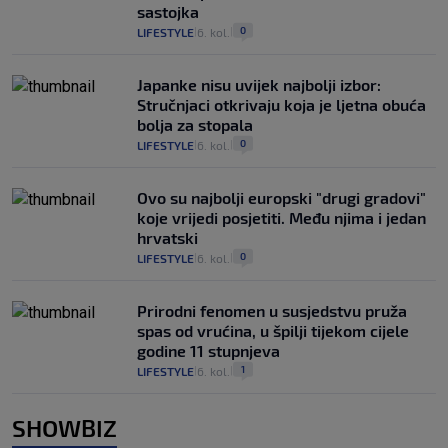
sastojka
0
LIFESTYLE
6. kol.
|
|
Japanke nisu uvijek najbolji izbor:
Stručnjaci otkrivaju koja je ljetna obuća
bolja za stopala
0
LIFESTYLE
6. kol.
|
|
Ovo su najbolji europski "drugi gradovi"
koje vrijedi posjetiti. Među njima i jedan
hrvatski
0
LIFESTYLE
6. kol.
|
|
Prirodni fenomen u susjedstvu pruža
spas od vrućina, u špilji tijekom cijele
godine 11 stupnjeva
1
LIFESTYLE
6. kol.
|
|
SHOWBIZ