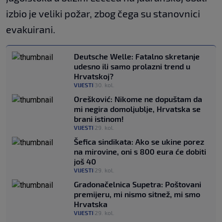
izbio je veliki požar, zbog čega su stanovnici
evakuirani.
Deutsche Welle: Fatalno skretanje
udesno ili samo prolazni trend u
Hrvatskoj?
VIJESTI
30. kol.
|
Orešković: Nikome ne dopuštam da
mi negira domoljublje, Hrvatska se
brani istinom!
VIJESTI
29. kol.
|
Šefica sindikata: Ako se ukine porez
na mirovine, oni s 800 eura će dobiti
još 40
VIJESTI
29. kol.
|
Gradonačelnica Supetra: Poštovani
premijeru, mi nismo sitnež, mi smo
Hrvatska
VIJESTI
29. kol.
|