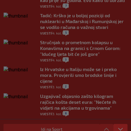
kao prije 50 godina. Evo kako to ubrzati
7
VIJESTI
4. kol.
|
|
Tadić: Krško je u boljoj poziciji od
nuklearki u Mađarskoj i Rumunjskoj jer
se vodilo računa o važnoj stvari
5
VIJESTI
4. kol.
|
|
Stručnjak o prometnom kolapsu u
Konavlima na granici s Crnom Gorom:
"Idućeg ljeta bit će još gore"
3
VIJESTI
4. kol.
|
|
Iz Hrvatske u Italiju može se i preko
mora. Provjerili smo brodske linije i
cijene
2
VIJESTI
3. kol.
|
|
Uzgajivač objasnio zašto kilogram
rajčica košta deset eura: "Nećete ih
vidjeti na akcijama u trgovinama"
8
VIJESTI
3. kol.
|
|
Selidba je jedno od stresnijih iskustava.
Evo aktualnih cijena i nekoliko savjeta
Idi na Sport