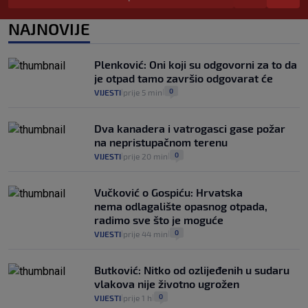
da prođe što lakše i jeftinije
0
VIJESTI
2. kol.
NAJNOVIJE
|
|
Izračunali smo koliko košta putovanje
automobilom na Hvar iz Zagreba, a
Plenković: Oni koji su odgovorni za to da
koliko iz Osijeka
je otpad tamo završio odgovarat će
14
VIJESTI
2. kol.
|
|
0
VIJESTI
prije 5 min
|
|
Dva kanadera i vatrogasci gase požar
na nepristupačnom terenu
0
VIJESTI
prije 20 min
|
|
Vučković o Gospiću: Hrvatska
nema odlagalište opasnog otpada,
radimo sve što je moguće
0
VIJESTI
prije 44 min
|
|
Butković: Nitko od ozlijeđenih u sudaru
vlakova nije životno ugrožen
0
VIJESTI
prije 1 h
|
|