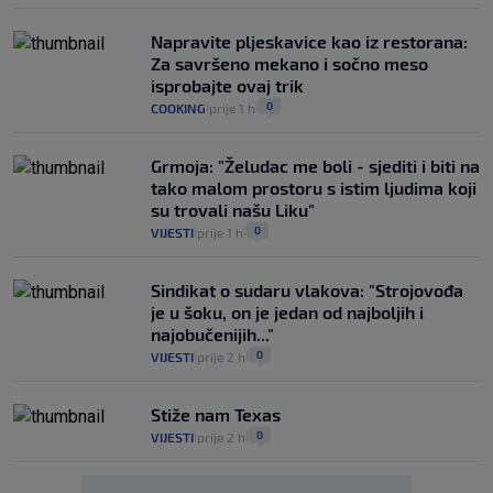
Napravite pljeskavice kao iz restorana:
Za savršeno mekano i sočno meso
isprobajte ovaj trik
0
COOKING
prije 1 h
|
|
Grmoja: "Želudac me boli - sjediti i biti na
tako malom prostoru s istim ljudima koji
su trovali našu Liku"
0
VIJESTI
prije 1 h
|
|
Sindikat o sudaru vlakova: "Strojovođa
je u šoku, on je jedan od najboljih i
najobučenijih..."
0
VIJESTI
prije 2 h
|
|
Stiže nam Texas
0
VIJESTI
prije 2 h
|
|