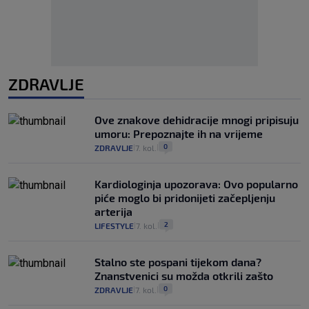
ZDRAVLJE
Ove znakove dehidracije mnogi pripisuju
umoru: Prepoznajte ih na vrijeme
0
ZDRAVLJE
7. kol.
|
|
Kardiologinja upozorava: Ovo popularno
piće moglo bi pridonijeti začepljenju
arterija
2
LIFESTYLE
7. kol.
|
|
Stalno ste pospani tijekom dana?
Znanstvenici su možda otkrili zašto
0
ZDRAVLJE
7. kol.
|
|