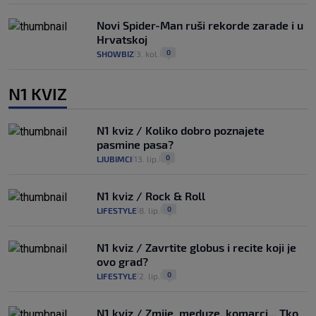
Novi Spider-Man ruši rekorde zarade i u
Hrvatskoj
0
SHOWBIZ
3. kol.
|
|
N1 KVIZ
N1 kviz / Koliko dobro poznajete
pasmine pasa?
0
LJUBIMCI
13. lip.
|
|
N1 kviz / Rock & Roll
0
LIFESTYLE
8. lip.
|
|
N1 kviz / Zavrtite globus i recite koji je
ovo grad?
0
LIFESTYLE
2. lip.
|
|
N1 kviz / Zmije, meduze, komarci... Tko