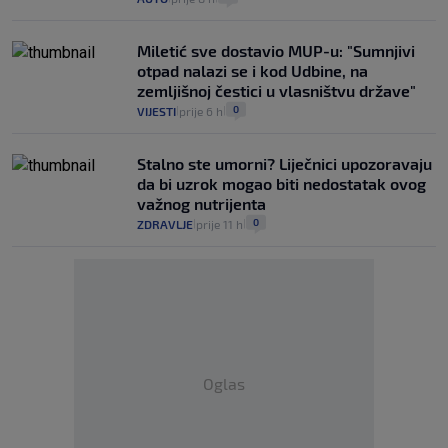
Miletić sve dostavio MUP-u: "Sumnjivi
otpad nalazi se i kod Udbine, na
zemljišnoj čestici u vlasništvu države"
0
VIJESTI
prije 6 h
|
|
Stalno ste umorni? Liječnici upozoravaju
da bi uzrok mogao biti nedostatak ovog
važnog nutrijenta
0
ZDRAVLJE
prije 11 h
|
|
Oglas