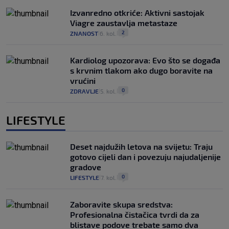
Izvanredno otkriće: Aktivni sastojak
Viagre zaustavlja metastaze
2
ZNANOST
6. kol.
|
|
Kardiolog upozorava: Evo što se događa
s krvnim tlakom ako dugo boravite na
vrućini
0
ZDRAVLJE
5. kol.
|
|
LIFESTYLE
Deset najdužih letova na svijetu: Traju
gotovo cijeli dan i povezuju najudaljenije
gradove
0
LIFESTYLE
7. kol.
|
|
Zaboravite skupa sredstva:
Profesionalna čistačica tvrdi da za
blistave podove trebate samo dva