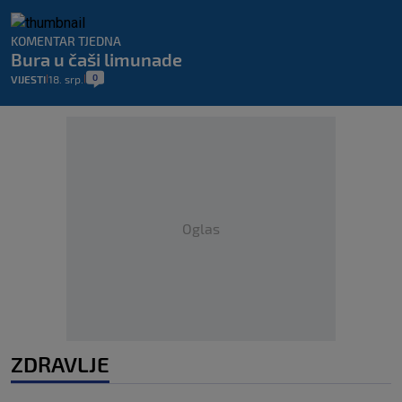
KOMENTAR TJEDNA
Bura u čaši limunade
0
VIJESTI
18. srp.
|
|
Oglas
ZDRAVLJE