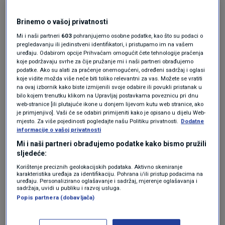
VIJESTI
27. kol.
|
Brinemo o vašoj privatnosti
Mi i naši partneri
603
pohranjujemo osobne podatke, kao što su podaci o
Porez na mirovine plaćaju svi umirovljenici s
pregledavanju ili jedinstveni identifikatori, i pristupamo im na vašem
uređaju. Odabirom opcije Prihvaćam omogućit ćete tehnologije praćenja
dohotkom većim od 600 eura. Hoće li tako
koje podržavaju svrhe za čije pružanje mi i naši partneri obrađujemo
podatke. Ako su alati za praćenje onemogućeni, određeni sadržaj i oglasi
ostati i nakon rujna kad prosječna mirovina
koje vidite možda više neće biti toliko relevantni za vas. Možete se vratiti
poraste?
na ovaj izbornik kako biste izmijenili svoje odabire ili povukli pristanak u
bilo kojem trenutku klikom na Upravljaj postavkama poveznicu pri dnu
web-stranice [ili plutajuće ikone u donjem lijevom kutu web stranice, ako
Taj se porez ne slijeva u državni, nego u
je primjenjivo]. Vaši će se odabiri primijeniti kako je opisano u dijelu Web-
mjesto. Za više pojedinosti pogledajte našu Politiku privatnosti.
Dodatne
proračun lokalne samouprave - što je
informacije o vašoj privatnosti
nelogično ne samo umirovljenicima nego i
Mi i naši partneri obrađujemo podatke kako bismo pružili
sljedeće:
ministru financija.
Korištenje preciznih geolokacijskih podataka. Aktivno skeniranje
karakteristika uređaja za identifikaciju. Pohrana i/ili pristup podacima na
uređaju. Personalizirano oglašavanje i sadržaj, mjerenje oglašavanja i
"Malo je neuobičajena situacija da se na
sadržaja, uvidi u publiku i razvoj usluga.
Popis partnera (dobavljača)
mirovine plaća porez na dohodak. Porez na
dohodak je prihod lokalne samouprave. Stoga,