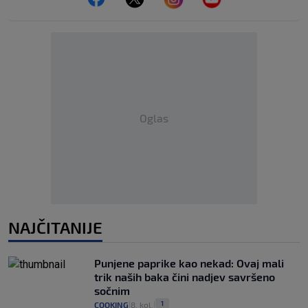
Oglas
NAJČITANIJE
Punjene paprike kao nekad: Ovaj mali
trik naših baka čini nadjev savršeno
sočnim
1
COOKING
8. kol.
|
|