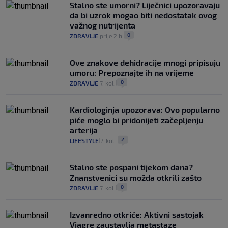
Stalno ste umorni? Liječnici upozoravaju
da bi uzrok mogao biti nedostatak ovog
važnog nutrijenta
0
ZDRAVLJE
prije 2 h
|
|
Ove znakove dehidracije mnogi pripisuju
umoru: Prepoznajte ih na vrijeme
0
ZDRAVLJE
7. kol.
|
|
Kardiologinja upozorava: Ovo popularno
piće moglo bi pridonijeti začepljenju
arterija
2
LIFESTYLE
7. kol.
|
|
Stalno ste pospani tijekom dana?
Znanstvenici su možda otkrili zašto
0
ZDRAVLJE
7. kol.
|
|
Izvanredno otkriće: Aktivni sastojak
Viagre zaustavlja metastaze