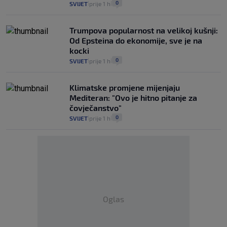
0
SVIJET
prije 1 h
|
|
Trumpova popularnost na velikoj kušnji:
Od Epsteina do ekonomije, sve je na
kocki
0
SVIJET
prije 1 h
|
|
Klimatske promjene mijenjaju
Mediteran: "Ovo je hitno pitanje za
čovječanstvo"
0
SVIJET
prije 1 h
|
|
Oglas