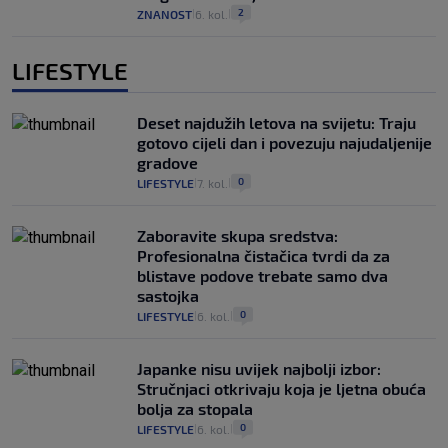
2
ZNANOST
6. kol.
|
|
LIFESTYLE
Deset najdužih letova na svijetu: Traju
gotovo cijeli dan i povezuju najudaljenije
gradove
0
LIFESTYLE
7. kol.
|
|
Zaboravite skupa sredstva:
Profesionalna čistačica tvrdi da za
blistave podove trebate samo dva
sastojka
0
LIFESTYLE
6. kol.
|
|
Japanke nisu uvijek najbolji izbor:
Stručnjaci otkrivaju koja je ljetna obuća
bolja za stopala
0
LIFESTYLE
6. kol.
|
|