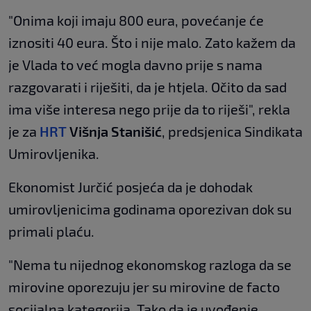
"Onima koji imaju 800 eura, povećanje će
iznositi 40 eura. Što i nije malo. Zato kažem da
je Vlada to već mogla davno prije s nama
razgovarati i riješiti, da je htjela. Očito da sad
ima više interesa nego prije da to riješi", rekla
je za
HRT
Višnja Stanišić
, predsjenica Sindikata
Umirovljenika.
Ekonomist Jurčić posjeća da je dohodak
umirovljenicima godinama oporezivan dok su
primali plaću.
"Nema tu nijednog ekonomskog razloga da se
mirovine oporezuju jer su mirovine de facto
socijalna kategorija. Tako da je uvođenje