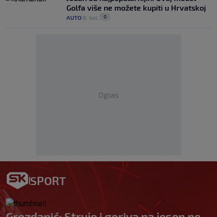
Golfa više ne možete kupiti u Hrvatskoj
0
AUTO
8. kol.
|
|
Oglas
SPORT
Grozdanić: Struje i goriva na jesen ne