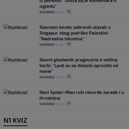
iz javnosti: "Dosta joj je komentara o
izgledu"
0
SHOWBIZ
4. kol.
|
|
Slavnom bendu zabranili ulazak u
Singapur zbog podrške Palestini:
"Nadrealno iskustvo"
0
SHOWBIZ
3. kol.
|
|
Slavni glazbenik progovorio o velikoj
borbi: "Ljudi su se dolazili oprostiti od
mene"
0
SHOWBIZ
3. kol.
|
|
Novi Spider-Man ruši rekorde zarade i u
Hrvatskoj
0
SHOWBIZ
3. kol.
|
|
N1 KVIZ