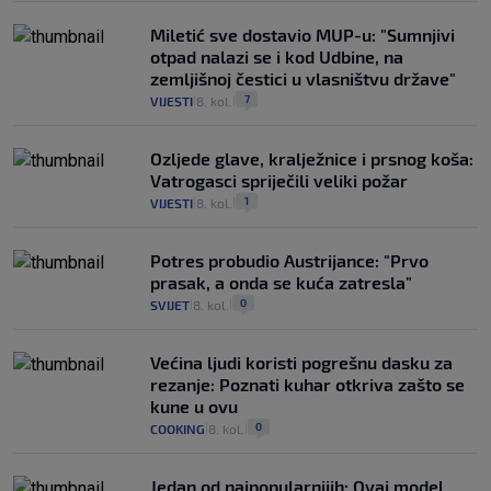
Miletić sve dostavio MUP-u: "Sumnjivi
otpad nalazi se i kod Udbine, na
zemljišnoj čestici u vlasništvu države"
7
VIJESTI
8. kol.
|
|
Ozljede glave, kralježnice i prsnog koša:
Vatrogasci spriječili veliki požar
1
VIJESTI
8. kol.
|
|
Potres probudio Austrijance: "Prvo
prasak, a onda se kuća zatresla"
0
SVIJET
8. kol.
|
|
Većina ljudi koristi pogrešnu dasku za
rezanje: Poznati kuhar otkriva zašto se
kune u ovu
0
COOKING
8. kol.
|
|
Jedan od najpopularnijih: Ovaj model