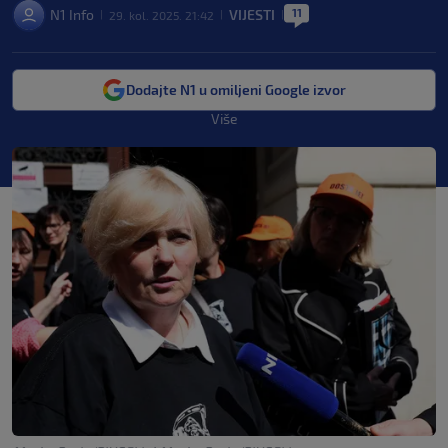
11
N1 Info
VIJESTI
29. kol. 2025. 21:42
|
|
|
Dodajte N1 u omiljeni Google izvor
Više