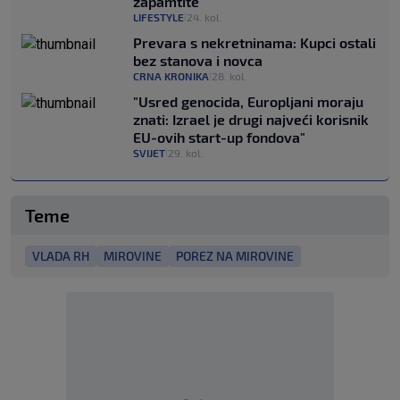
zapamtite
LIFESTYLE
24. kol.
|
Prevara s nekretninama: Kupci ostali
bez stanova i novca
CRNA KRONIKA
28. kol.
|
"Usred genocida, Europljani moraju
znati: Izrael je drugi najveći korisnik
EU-ovih start-up fondova"
SVIJET
29. kol.
|
Teme
VLADA RH
MIROVINE
POREZ NA MIROVINE