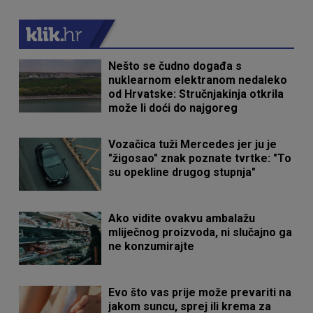
Nešto se čudno događa s
nuklearnom elektranom nedaleko
od Hrvatske: Stručnjakinja otkrila
može li doći do najgoreg
Vozačica tuži Mercedes jer ju je
"žigosao" znak poznate tvrtke: "To
su opekline drugog stupnja"
Ako vidite ovakvu ambalažu
mliječnog proizvoda, ni slučajno ga
ne konzumirajte
Evo što vas prije može prevariti na
jakom suncu, sprej ili krema za