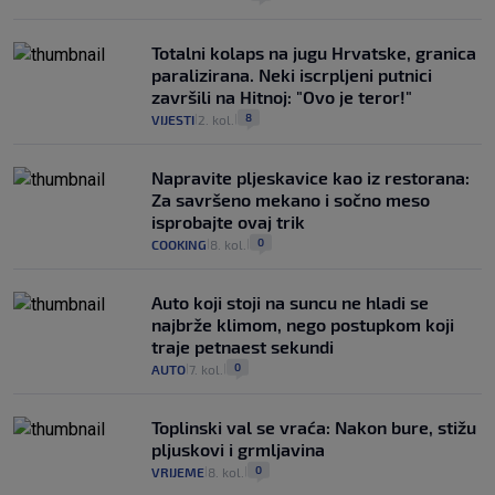
Totalni kolaps na jugu Hrvatske, granica
paralizirana. Neki iscrpljeni putnici
završili na Hitnoj: "Ovo je teror!"
8
VIJESTI
2. kol.
|
|
Napravite pljeskavice kao iz restorana:
Za savršeno mekano i sočno meso
isprobajte ovaj trik
0
COOKING
8. kol.
|
|
Auto koji stoji na suncu ne hladi se
najbrže klimom, nego postupkom koji
traje petnaest sekundi
0
AUTO
7. kol.
|
|
Toplinski val se vraća: Nakon bure, stižu
pljuskovi i grmljavina
0
VRIJEME
8. kol.
|
|