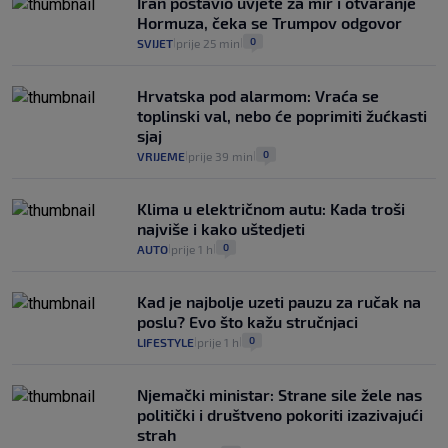
Iran postavio uvjete za mir i otvaranje
Hormuza, čeka se Trumpov odgovor
0
SVIJET
prije 25 min
|
|
Hrvatska pod alarmom: Vraća se
toplinski val, nebo će poprimiti žućkasti
sjaj
0
VRIJEME
prije 39 min
|
|
Klima u električnom autu: Kada troši
najviše i kako uštedjeti
0
AUTO
prije 1 h
|
|
Kad je najbolje uzeti pauzu za ručak na
poslu? Evo što kažu stručnjaci
0
LIFESTYLE
prije 1 h
|
|
Njemački ministar: Strane sile žele nas
politički i društveno pokoriti izazivajući
strah