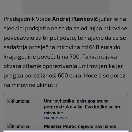
Predsjednik Vlade
Andrej Plenković
jučer je na
sjednici podsjetio na to da se od rujna mirovine
povećavaju za 6 i pol posto
,
te najavio da će se
sadašnja prosječna mirovina od 648 eura do
kraja godine povećati na 700. Takva najava
otvara pitanje oporezivanja umirovljenika jer
prag za porez iznosi 600 eura. Hoće li se porez
na mirovine ukinuti?
Umirovljenika iz drugog stupa
peterostruko više: Evo kolike su im
mirovine
EKONOMIJA
28. kol.
|
Ministar Piletić najavio novi iznos
prosječne mirovine u Hrvatskoj