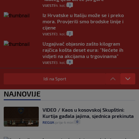
3
VIJESTI
4. kol.
|
|
Iz Hrvatske u Italiju može se i preko
mora. Provjerili smo brodske linije i
cijene
2
VIJESTI
3. kol.
|
|
Uzgajivač objasnio zašto kilogram
rajčica košta deset eura: "Nećete ih
vidjeti na akcijama u trgovinama"
8
VIJESTI
3. kol.
|
|
Selidba je jedno od stresnijih iskustava.
Evo aktualnih cijena i nekoliko savjeta
Idi na Sport
da prođe što lakše i jeftinije
0
VIJESTI
2. kol.
NAJNOVIJE
|
|
Izračunali smo koliko košta putovanje
automobilom na Hvar iz Zagreba, a
VIDEO / Kaos u kosovskoj Skupštini:
koliko iz Osijeka
Kurtija gađala jajima, sjednica prekinuta
14
VIJESTI
2. kol.
|
|
0
REGIJA
prije 4 min
|
|