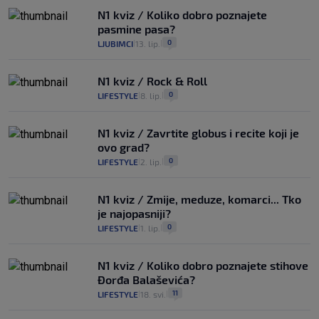
N1 kviz / Koliko dobro poznajete
pasmine pasa?
0
LJUBIMCI
13. lip.
|
|
N1 kviz / Rock & Roll
0
LIFESTYLE
8. lip.
|
|
N1 kviz / Zavrtite globus i recite koji je
ovo grad?
0
LIFESTYLE
2. lip.
|
|
N1 kviz / Zmije, meduze, komarci... Tko
je najopasniji?
0
LIFESTYLE
1. lip.
|
|
N1 kviz / Koliko dobro poznajete stihove
Đorđa Balaševića?
11
LIFESTYLE
18. svi.
|
|