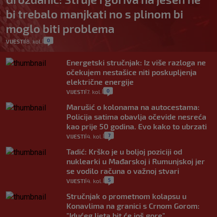
bi trebalo manjkati no s plinom bi
moglo biti problema
0
VIJESTI
8. kol.
|
|
Energetski stručnjak: Iz više razloga ne
očekujem nestašice niti poskupljenja
električne energije
0
VIJESTI
7. kol.
|
|
Marušić o kolonama na autocestama:
Policija satima obavlja očevide nesreća
kao prije 50 godina. Evo kako to ubrzati
7
VIJESTI
4. kol.
|
|
Tadić: Krško je u boljoj poziciji od
nuklearki u Mađarskoj i Rumunjskoj jer
se vodilo računa o važnoj stvari
5
VIJESTI
4. kol.
|
|
Stručnjak o prometnom kolapsu u
Konavlima na granici s Crnom Gorom:
"Idućeg ljeta bit će još gore"