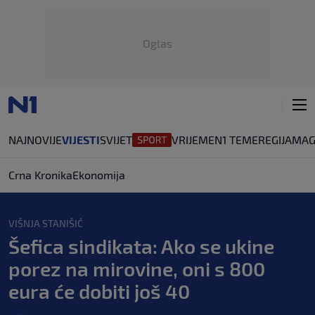
Oglas
NAJNOVIJE
VIJESTI
SVIJET
VRIJEME
N1 TEME
REGIJA
MAG
Crna Kronika
Ekonomija
VIŠNJA STANIŠIĆ
Šefica sindikata: Ako se ukine
porez na mirovine, oni s 800
eura će dobiti još 40