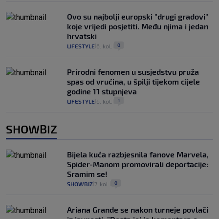
Ovo su najbolji europski "drugi gradovi"
koje vrijedi posjetiti. Među njima i jedan
hrvatski
0
LIFESTYLE
6. kol.
|
|
Prirodni fenomen u susjedstvu pruža
spas od vrućina, u špilji tijekom cijele
godine 11 stupnjeva
1
LIFESTYLE
6. kol.
|
|
SHOWBIZ
Bijela kuća razbjesnila fanove Marvela,
Spider-Manom promovirali deportacije:
Sramim se!
0
SHOWBIZ
7. kol.
|
|
Ariana Grande se nakon turneje povlači