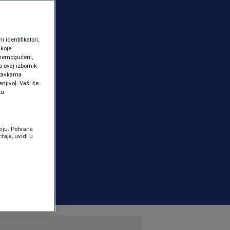
identifikatori,
 koje
 onemogućeni,
a ovaj izbornik
ostavkama
njivo]. Vaši će
ku
ciju. Pohrana
žaja, uvidi u