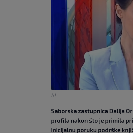
N1
Saborska zastupnica Dalija O
profila nakon što je primila pr
inicijalnu poruku podrške knji