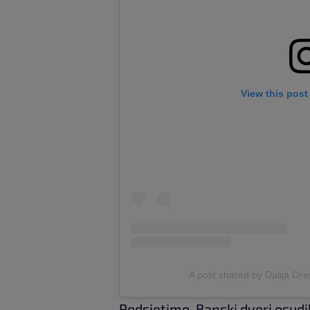
View this post
A post shared by Dalija Ore
Podsjetimo, Banski dvori osudi