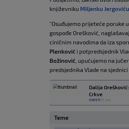
književniku
Miljenku Jergović
"Osuđujemo prijeteće poruke u
gospođe Orešković, naglašavaju
ciničnim navodima da iza spor
Plenković
i potpredsjednik Vla
Božinović
, upućujemo na jučer
predsjednika Vlade na sjednici 
Dalija Orešković:
Crkve
VIJESTI
11. kol.
|
Teme