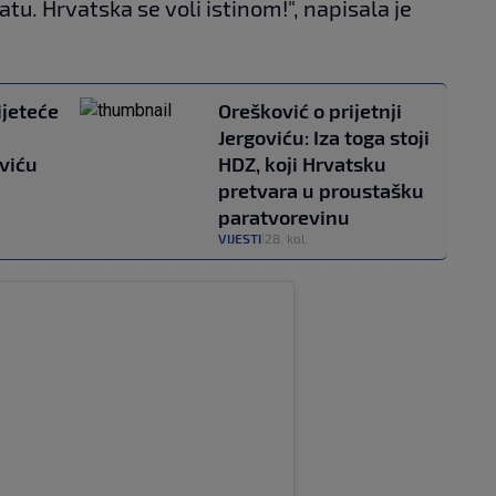
u. Hrvatska se voli istinom!", napisala je
ijeteće
Orešković o prijetnji
Jergoviću: Iza toga stoji
oviću
HDZ, koji Hrvatsku
pretvara u proustašku
paratvorevinu
VIJESTI
28. kol.
|