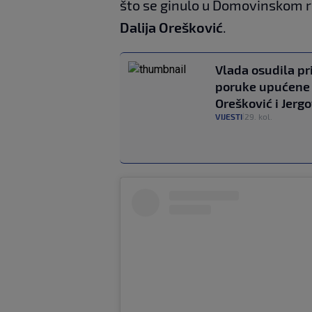
što se ginulo u Domovinskom rat
Dalija Orešković
.
Vlada osudila pr
poruke upućene
Orešković i Jerg
VIJESTI
29. kol.
|