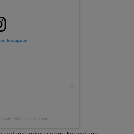
 on Instagram
šković (@dalija_oreskovic)
li su danas prijeteće poruke upućene