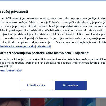
MAGAZIN
kome ne dopuštam da
N1 KOMENTAR
 vašoj privatnosti
rtneri
603
pohranjujemo osobne podatke, kao što su podaci o pregledavanju ili jedinstveni 
ljublje, Hrvatska se
KOLUMNE
o im na vašem uređaju. Odabirom opcije Prihvaćam omogućit ćete tehnologije praćenja
vrhe za čije pružanje mi i naši partneri obrađujemo podatke. Ako su alati za praćenje
žaj i oglasi koje vidite možda više neće biti toliko relevantni za vas. Možete se vratiti n
N1(DIS)INFO
zmijenili svoje odabire ili povukli pristanak u bilo kojem trenutku klikom na Upravljaj p
i dnu web-stranice [ili plutajuće ikone u donjem lijevom kutu web stranice, ako je primje
KLIMATSKE PROMJENE
rimijeniti kako je opisano u dijelu Web-mjesto. Za više pojedinosti pogledajte našu Politi
Dodatne informacije o vašoj privatnosti
23
VIJESTI
komentara
|
FOTO
 partneri obrađujemo podatke kako bismo pružili sljedeće:
reciznih geolokacijskih podataka. Aktivno skeniranje karakteristika uređaja za identifika
p podacima na uređaju. Personalizirano oglašavanje i sadržaj, mjerenje oglašavanja i sadr
VIDEO
Više
zvoj usluga.
era (dobavljača)
Prikaži svrhe
Prihvaćam