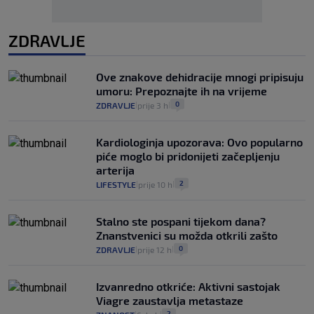
ZDRAVLJE
Ove znakove dehidracije mnogi pripisuju
umoru: Prepoznajte ih na vrijeme
0
ZDRAVLJE
prije 3 h
|
|
Kardiologinja upozorava: Ovo popularno
piće moglo bi pridonijeti začepljenju
arterija
2
LIFESTYLE
prije 10 h
|
|
Stalno ste pospani tijekom dana?
Znanstvenici su možda otkrili zašto
0
ZDRAVLJE
prije 12 h
|
|
Izvanredno otkriće: Aktivni sastojak
Viagre zaustavlja metastaze
2