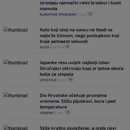
izranjaju njemački ratni brodovi i kosti
mamuta
2
KLIMATSKE PROMJENE
5. kol.
|
|
Auto koji stoji na suncu ne hladi se
najbrže klimom, nego postupkom koji
traje petnaest sekundi
0
AUTO
prije 10 h
|
|
Japanke nisu uvijek najbolji izbor:
Stručnjaci otkrivaju koja je ljetna obuća
bolja za stopala
0
LIFESTYLE
6. kol.
|
|
Dio Hrvatske očekuje promjena
vremena: Stižu pljuskovi, bura i pad
temperature
0
VRIJEME
6. kol.
|
|
Stiže kratko osvježenje, a onda novi