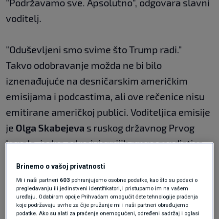
"Podržavamo sve. Apsolutno", odgovara slavni
voditelj.
"Oduševljeni smo svime što Trump radi."
Takvo odobravanje možda ne bi bilo
iznenađujuće na desničarskim američkim
emisijama i podcastima, ali ove rečenice nisu
emitirane američkoj publici. Voditeljica emisije
je
Olga Skabejeva
s ruskog državnog Prvog
kanala, jedna od najvjernijih propagandistica
Vladimira Putina. Donedavno, ona i gosti
Brinemo o vašoj privatnosti
žestoko su kritizirali američku administraciju.
Mi i naši partneri
603
pohranjujemo osobne podatke, kao što su podaci o
Onu prethodnu, naravno, uvod je u komentar
pregledavanju ili jedinstveni identifikatori, i pristupamo im na vašem
uređaju. Odabirom opcije Prihvaćam omogućit ćete tehnologije praćenja
Guardiana
.
koje podržavaju svrhe za čije pružanje mi i naši partneri obrađujemo
podatke. Ako su alati za praćenje onemogućeni, određeni sadržaj i oglasi