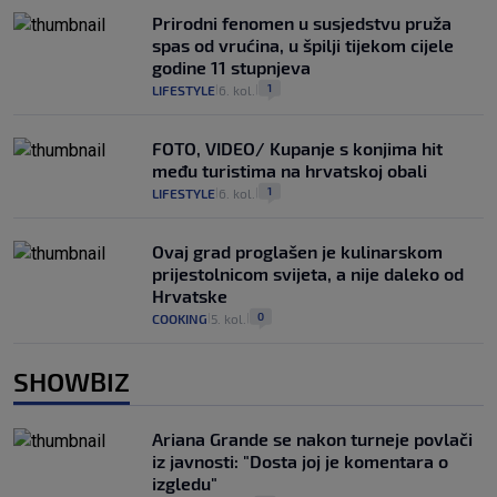
Prirodni fenomen u susjedstvu pruža
spas od vrućina, u špilji tijekom cijele
godine 11 stupnjeva
1
LIFESTYLE
6. kol.
|
|
FOTO, VIDEO/ Kupanje s konjima hit
među turistima na hrvatskoj obali
1
LIFESTYLE
6. kol.
|
|
Ovaj grad proglašen je kulinarskom
prijestolnicom svijeta, a nije daleko od
Hrvatske
0
COOKING
5. kol.
|
|
SHOWBIZ
Ariana Grande se nakon turneje povlači
iz javnosti: "Dosta joj je komentara o
izgledu"