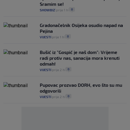
Sramim se!
0
SHOWBIZ
prije 1 h
|
|
Gradonačelnik Osijeka osudio napad na
Pejina
0
VIJESTI
prije 1 h
|
|
Bušić iz "Gospić je naš dom": Vrijeme
radi protiv nas, sanacija mora krenuti
odmah!
0
VIJESTI
prije 2 h
|
|
Pupovac prozvao DORH, evo što su mu
odgovorili
0
VIJESTI
prije 2 h
|
|