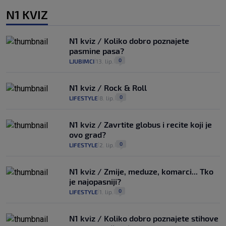
N1 KVIZ
N1 kviz / Koliko dobro poznajete
pasmine pasa?
0
LJUBIMCI
13. lip.
|
|
N1 kviz / Rock & Roll
0
LIFESTYLE
8. lip.
|
|
N1 kviz / Zavrtite globus i recite koji je
ovo grad?
0
LIFESTYLE
2. lip.
|
|
N1 kviz / Zmije, meduze, komarci... Tko
je najopasniji?
0
LIFESTYLE
1. lip.
|
|
N1 kviz / Koliko dobro poznajete stihove