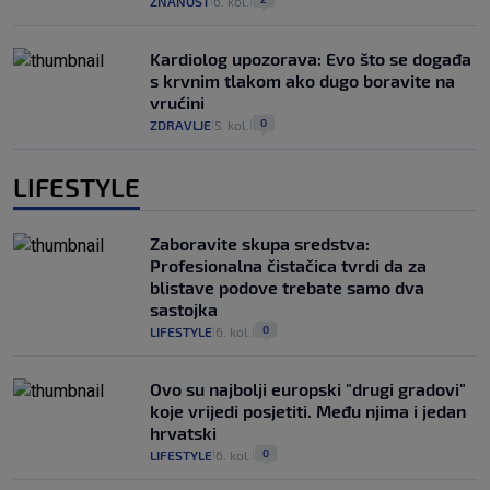
ZNANOST
6. kol.
|
|
Kardiolog upozorava: Evo što se događa
s krvnim tlakom ako dugo boravite na
vrućini
0
ZDRAVLJE
5. kol.
|
|
LIFESTYLE
Zaboravite skupa sredstva:
Profesionalna čistačica tvrdi da za
blistave podove trebate samo dva
sastojka
0
LIFESTYLE
6. kol.
|
|
Ovo su najbolji europski "drugi gradovi"
koje vrijedi posjetiti. Među njima i jedan
hrvatski
0
LIFESTYLE
6. kol.
|
|