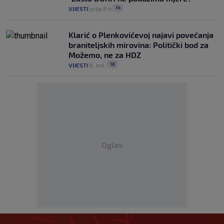
14
VIJESTI
prije 8 h
|
|
Klarić o Plenkovićevoj najavi povećanja
braniteljskih mirovina: Politički bod za
Možemo, ne za HDZ
18
VIJESTI
6. kol.
|
|
Oglas