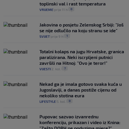
toplinski val i rast temperatura
0
VRIJEME
prije 11 h
|
|
Jakovina o posjetu Zelenskog Srbiji: "Još
se nije odlučilo na koju stranu se ide"
1
SVIJET
prije 9 h
|
|
Totalni kolaps na jugu Hrvatske, granica
paralizirana. Neki iscrpljeni putnici
završili na Hitnoj: "Ovo je teror!"
7
VIJESTI
2. kol.
|
|
Nekad ga je imala gotovo svaka kuća u
Jugoslaviji, a danas postiže cijenu od
nekoliko stotina eura
0
LIFESTYLE
5. kol.
|
|
Pupovac sazvao izvanrednu
konferenciju, prikazan i video iz Knina:
"Zašto DORH ne poduzima mjere?"