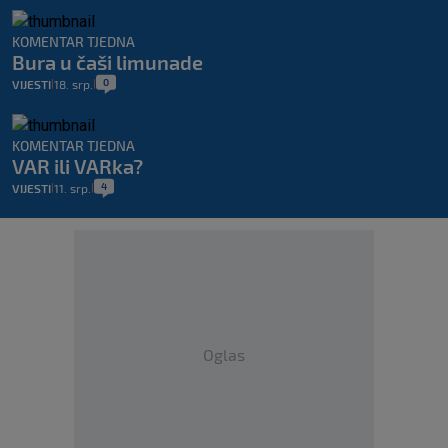
KOMENTAR TJEDNA
Bura u čaši limunade
0
VIJESTI
18. srp.
|
|
KOMENTAR TJEDNA
VAR ili VARka?
4
VIJESTI
11. srp.
|
|
Oglas