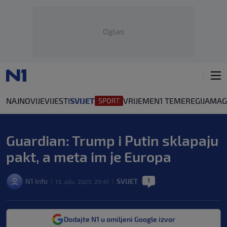
Oglas
NAJNOVIJE
VIJESTI
SVIJET
VRIJEME
N1 TEME
REGIJA
MAG
Guardian: Trump i Putin sklapaju
pakt, a meta im je Europa
1
N1 Info
SVIJET
13. ožu. 2025. 20:41
|
|
|
Dodajte N1 u omiljeni Google izvor