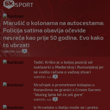
SPORT
Marušić o kolonama na autocestama:
Policija satima obavlja očevide
nesreća kao prije 50 godina. Evo kako
to ubrzati
6
VIJESTI
4. kol.
|
|
Tadić: Krško je u boljoj poziciji od
nuklearki u Mađarskoj i Rumunjskoj jer
se vodilo računa o važnoj stvari
5
VIJESTI
4. kol.
|
|
Stručnjak o prometnom kolapsu u
Konavlima na granici s Crnom Gorom:
"Idućeg ljeta bit će još gore"
3
VIJESTI
4. kol.
|
|
Iz Hrvatske u Italiju može se i preko