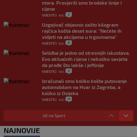
mora. Provjerili smo brodske linije i
cijene
2
VIJESTI
3. kol.
|
|
Uzgajivač objasnio zašto kilogram
rajčica košta deset eura: "Nećete ih
vidjeti na akcijama u trgovinama"
8
VIJESTI
3. kol.
|
|
Selidba je jedno od stresnijih iskustava.
Evo aktualnih cijena i nekoliko savjeta
da prođe što lakše i jeftinije
0
VIJESTI
2. kol.
|
|
Izračunali smo koliko košta putovanje
automobilom na Hvar iz Zagreba, a
koliko iz Osijeka
14
VIJESTI
2. kol.
|
|
"Kći je otišla na more, a zaboravila
zdravstvenu iskaznicu". Kakva su prava
Idi na Sport
pacijenata izvan mjesta prebivališta?
1
VIJESTI
1. kol.
NAJNOVIJE
|
|