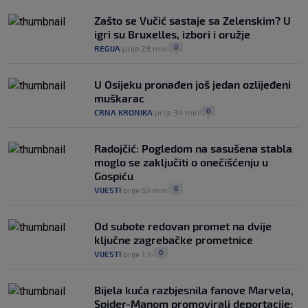
Kako spriječiti nasilje? "Tako da glavni
junaci naših priča budu oni koji pomažu,
Zašto se Vučić sastaje sa Zelenskim? U
a ne oni koji su pobijedili nekoga"
igri su Bruxelles, izbori i oružje
2
VIJESTI
30. srp.
|
|
0
REGIJA
prije 28 min
|
|
U Osijeku pronađen još jedan ozlijeđeni
muškarac
0
CRNA KRONIKA
prije 34 min
|
|
Radojčić: Pogledom na sasušena stabla
moglo se zaključiti o onečišćenju u
Gospiću
0
VIJESTI
prije 53 min
|
|
Od subote redovan promet na dvije
ključne zagrebačke prometnice
0
VIJESTI
prije 1 h
|
|
Bijela kuća razbjesnila fanove Marvela,
Spider-Manom promovirali deportacije: