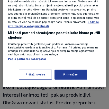
koje vidite možda više neće biti toliko relevantni za vas. Možete se vratiti
na ovaj izbornik kako biste izmijenili svoje odabire ili povukli pristanak u
"Za sada je pritisak na Kijev velik", nastavila je
bilo kojem trenutku klikom na Upravljaj postavkama poveznicu pri dnu
web-stranice [ili plutajuće ikone u donjem lijevom kutu web stranice, ako
Skabejeva, "ali što će Amerikanci htjeti
je primjenjivo]. Vaši će se odabiri primijeniti kako je opisano u dijelu Web-
mjesto. Za više pojedinosti pogledajte našu Politiku privatnosti.
Dodatne
zauzvrat?"
informacije o vašoj privatnosti
Mi i naši partneri obrađujemo podatke kako bismo pružili
sljedeće:
To je općenito dobro pitanje, iako ne znači da
Korištenje preciznih geolokacijskih podataka. Aktivno skeniranje
postoji jasan odgovor. Pogrešno je pokušavati
karakteristika uređaja za identifikaciju. Pohrana i/ili pristup podacima na
uređaju. Personalizirano oglašavanje i sadržaj, mjerenje oglašavanja i
sadržaja, uvidi u publiku i razvoj usluga.
pronaći koherentnu strategiju u kaotičnim
Popis partnera (dobavljača)
potezima razmaženog tiranina u tijelu
odraslog čovjeka. U neredu se mogu nazrijeti
Prikaži svrhe
Prihvaćam
prividni uzorci, kao kad u oblacima vidite lica
ako ih dovoljno dugo promatrate. Ali Trumpovi
interesi i animoziteti ipak su predvidljivi.
Obožava novac i status. Prezire prepreke u