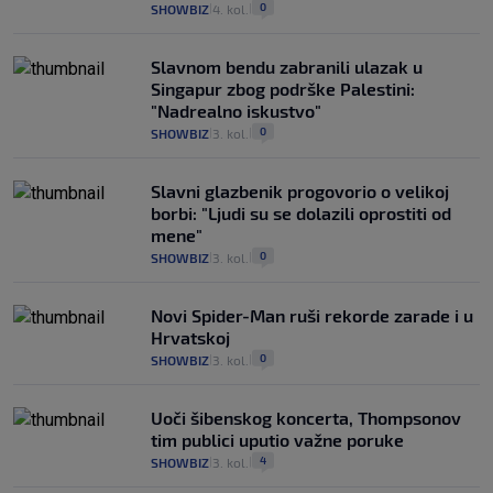
0
SHOWBIZ
4. kol.
|
|
Slavnom bendu zabranili ulazak u
Singapur zbog podrške Palestini:
"Nadrealno iskustvo"
0
SHOWBIZ
3. kol.
|
|
Slavni glazbenik progovorio o velikoj
borbi: "Ljudi su se dolazili oprostiti od
mene"
0
SHOWBIZ
3. kol.
|
|
Novi Spider-Man ruši rekorde zarade i u
Hrvatskoj
0
SHOWBIZ
3. kol.
|
|
Uoči šibenskog koncerta, Thompsonov
tim publici uputio važne poruke
4
SHOWBIZ
3. kol.
|
|