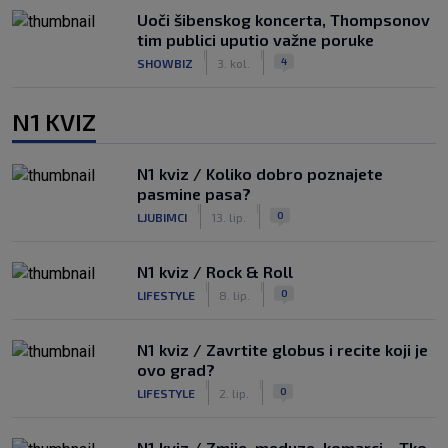
Uoči šibenskog koncerta, Thompsonov
tim publici uputio važne poruke
|
|
4
SHOWBIZ
3. kol.
N1 KVIZ
N1 kviz / Koliko dobro poznajete
pasmine pasa?
|
|
0
LJUBIMCI
13. lip.
N1 kviz / Rock & Roll
|
|
0
LIFESTYLE
8. lip.
N1 kviz / Zavrtite globus i recite koji je
ovo grad?
|
|
0
LIFESTYLE
2. lip.
N1 kviz / Zmije, meduze, komarci... Tko