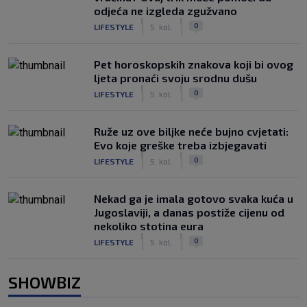
odjeća ne izgleda zgužvano
|
|
0
LIFESTYLE
5. kol.
Pet horoskopskih znakova koji bi ovog
ljeta pronaći svoju srodnu dušu
|
|
0
LIFESTYLE
5. kol.
Ruže uz ove biljke neće bujno cvjetati:
Evo koje greške treba izbjegavati
|
|
0
LIFESTYLE
5. kol.
Nekad ga je imala gotovo svaka kuća u
Jugoslaviji, a danas postiže cijenu od
nekoliko stotina eura
|
|
0
LIFESTYLE
5. kol.
SHOWBIZ