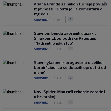
Ariana Grande se nakon turneje povlači
iz javnosti: "Dosta joj je komentara o
izgledu"
|
|
0
SHOWBIZ
4. kol.
Slavnom bendu zabranili ulazak u
Singapur zbog podrške Palestini:
"Nadrealno iskustvo"
|
|
0
SHOWBIZ
3. kol.
Slavni glazbenik progovorio o velikoj
borbi: "Ljudi su se dolazili oprostiti od
mene"
|
|
0
SHOWBIZ
3. kol.
Novi Spider-Man ruši rekorde zarade i
u Hrvatskoj
|
|
0
SHOWBIZ
3. kol.