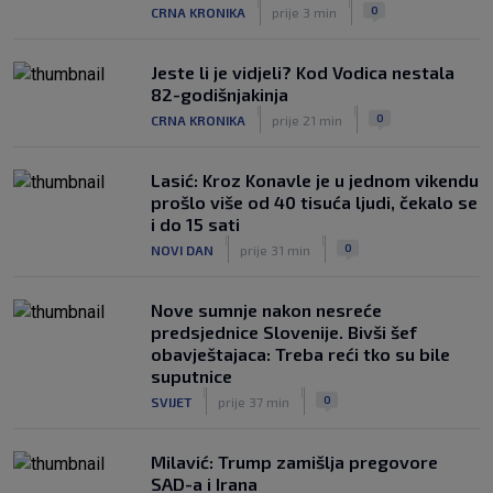
trenera Hajduka, utakmica kasnila zbog
|
|
0
CRNA KRONIKA
prije 3 min
prometnog kaosa
|
SK
5. kol.
Jeste li je vidjeli? Kod Vodica nestala
82-godišnjakinja
|
|
0
CRNA KRONIKA
prije 21 min
Lasić: Kroz Konavle je u jednom vikendu
prošlo više od 40 tisuća ljudi, čekalo se
i do 15 sati
|
|
0
NOVI DAN
prije 31 min
Nove sumnje nakon nesreće
predsjednice Slovenije. Bivši šef
obavještajaca: Treba reći tko su bile
suputnice
|
|
0
SVIJET
prije 37 min
Milavić: Trump zamišlja pregovore
SAD-a i Irana