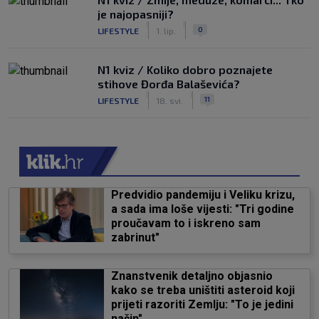
je najopasniji?
|
|
0
LIFESTYLE
1. lip.
N1 kviz / Koliko dobro poznajete
stihove Đorđa Balaševića?
|
|
11
LIFESTYLE
18. svi.
Predvidio pandemiju i Veliku krizu,
a sada ima loše vijesti: "Tri godine
proučavam to i iskreno sam
zabrinut"
Znanstvenik detaljno objasnio
kako se treba uništiti asteroid koji
prijeti razoriti Zemlju: "To je jedini
način"