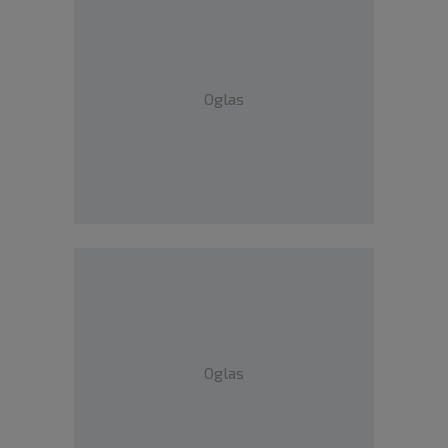
Oglas
Oglas