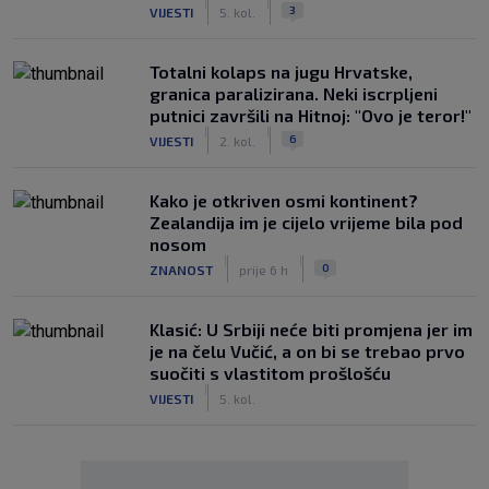
|
|
3
VIJESTI
5. kol.
Totalni kolaps na jugu Hrvatske,
granica paralizirana. Neki iscrpljeni
putnici završili na Hitnoj: "Ovo je teror!"
|
|
6
VIJESTI
2. kol.
Kako je otkriven osmi kontinent?
Zealandija im je cijelo vrijeme bila pod
nosom
|
|
0
ZNANOST
prije 6 h
Klasić: U Srbiji neće biti promjena jer im
je na čelu Vučić, a on bi se trebao prvo
suočiti s vlastitom prošlošću
|
VIJESTI
5. kol.