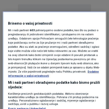
Brinemo o vašoj privatnosti
Mi i naši partneri
603
pohranjujemo osobne podatke, kao što su podaci o
Oglas
pregledavanju ili jedinstveni identifikatori, i pristupamo im na vašem
uređaju. Odabirom opcije Prihvaćam omogućit ćete tehnologije praćenja
koje podržavaju svrhe za čije pružanje mi i naši partneri obrađujemo
podatke. Ako su alati za praćenje onemogućeni, određeni sadržaj i oglasi
koje vidite možda više neće biti toliko relevantni za vas. Možete se vratiti
na ovaj izbornik kako biste izmijenili svoje odabire ili povukli pristanak u
bilo kojem trenutku klikom na Upravljaj postavkama poveznicu pri dnu
web-stranice [ili plutajuće ikone u donjem lijevom kutu web stranice, ako
je primjenjivo]. Vaši će se odabiri primijeniti kako je opisano u dijelu Web-
mjesto. Za više pojedinosti pogledajte našu Politiku privatnosti.
Dodatne
informacije o vašoj privatnosti
Mi i naši partneri obrađujemo podatke kako bismo pružili
sljedeće:
Korištenje preciznih geolokacijskih podataka. Aktivno skeniranje
Oglas
karakteristika uređaja za identifikaciju. Pohrana i/ili pristup podacima na
uređaju. Personalizirano oglašavanje i sadržaj, mjerenje oglašavanja i
sadržaja, uvidi u publiku i razvoj usluga.
Popis partnera (dobavljača)