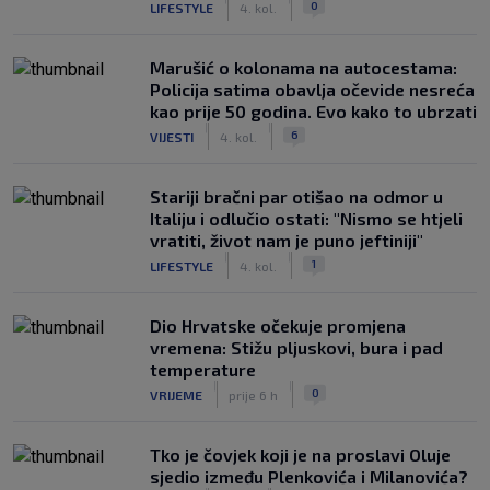
0
LIFESTYLE
4. kol.
Marušić o kolonama na autocestama:
Policija satima obavlja očevide nesreća
kao prije 50 godina. Evo kako to ubrzati
|
|
6
VIJESTI
4. kol.
Stariji bračni par otišao na odmor u
Italiju i odlučio ostati: "Nismo se htjeli
vratiti, život nam je puno jeftiniji"
|
|
1
LIFESTYLE
4. kol.
Dio Hrvatske očekuje promjena
vremena: Stižu pljuskovi, bura i pad
temperature
|
|
0
VRIJEME
prije 6 h
Tko je čovjek koji je na proslavi Oluje
sjedio između Plenkovića i Milanovića?