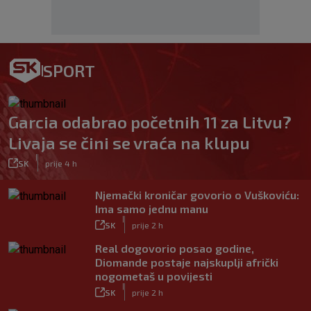
SPORT
Garcia odabrao početnih 11 za Litvu?
Livaja se čini se vraća na klupu
|
SK
prije 4 h
Njemački kroničar govorio o Vuškoviću:
Ima samo jednu manu
|
SK
prije 2 h
Real dogovorio posao godine,
Diomande postaje najskuplji afrički
nogometaš u povijesti
|
SK
prije 2 h