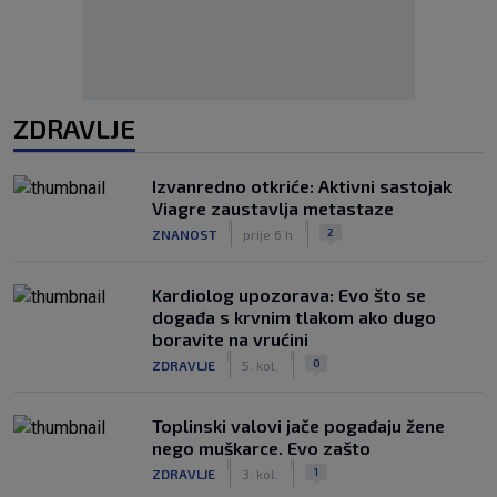
ZDRAVLJE
Izvanredno otkriće: Aktivni sastojak
Viagre zaustavlja metastaze
|
|
2
ZNANOST
prije 6 h
Kardiolog upozorava: Evo što se
događa s krvnim tlakom ako dugo
boravite na vrućini
|
|
0
ZDRAVLJE
5. kol.
Toplinski valovi jače pogađaju žene
nego muškarce. Evo zašto
|
|
1
ZDRAVLJE
3. kol.