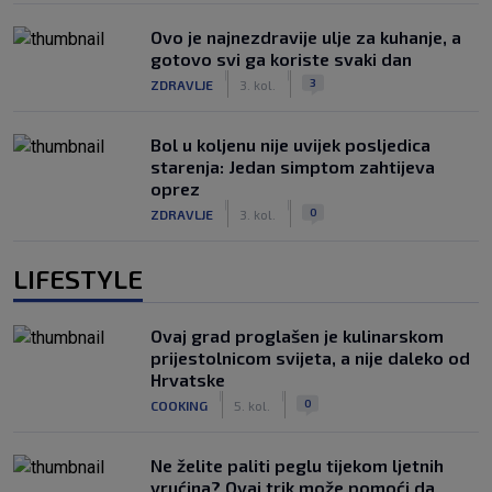
Ovo je najnezdravije ulje za kuhanje, a
gotovo svi ga koriste svaki dan
|
|
3
ZDRAVLJE
3. kol.
Bol u koljenu nije uvijek posljedica
starenja: Jedan simptom zahtijeva
oprez
|
|
0
ZDRAVLJE
3. kol.
LIFESTYLE
Ovaj grad proglašen je kulinarskom
prijestolnicom svijeta, a nije daleko od
Hrvatske
|
|
0
COOKING
5. kol.
Ne želite paliti peglu tijekom ljetnih
vrućina? Ovaj trik može pomoći da