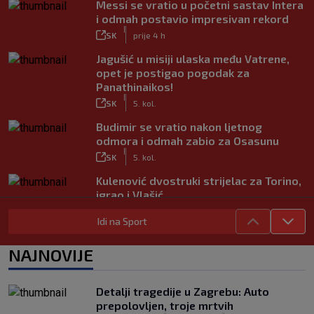
Messi se vratio u početni sastav Intera
i odmah postavio impresivan rekord
|
SK
prije 4 h
Jagušić u misiji ulaska među Vatrene,
opet je postigao pogodak za
Panathinaikos!
|
SK
5. kol.
Budimir se vratio nakon ljetnog
odmora i odmah zabio za Osasunu
|
SK
5. kol.
Kulenović dvostruki strijelac za Torino,
igrao i Vlašić
|
SK
5. kol.
Idi na Sport
VIDEO / Modrić se vratio na teren!
Pogledajte ovacije publike i hrvatske
NAJNOVIJE
zastave na tribinama
|
SK
5. kol.
Detalji tragedije u Zagrebu: Auto
Tinejdžer iz Zimbabvea srušio bivšeg
prepolovljen, troje mrtvih