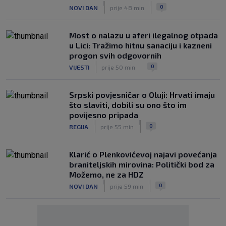
|
|
0
NOVI DAN
prije 48 min
Most o nalazu u aferi ilegalnog otpada
u Lici: Tražimo hitnu sanaciju i kazneni
progon svih odgovornih
|
|
0
VIJESTI
prije 50 min
Srpski povjesničar o Oluji: Hrvati imaju
što slaviti, dobili su ono što im
povijesno pripada
|
|
0
REGIJA
prije 55 min
Klarić o Plenkovićevoj najavi povećanja
braniteljskih mirovina: Politički bod za
Možemo, ne za HDZ
|
|
0
NOVI DAN
prije 59 min