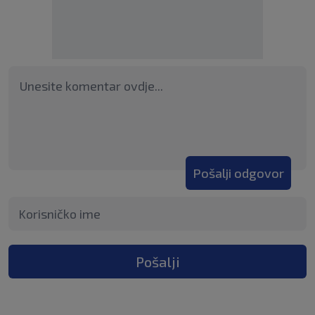
Pošalji odgovor
Pošalji