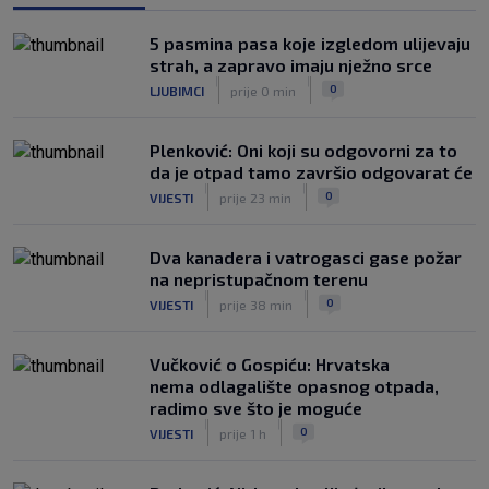
SK
prije 1 h
VIDEO / Inter bez Sučića u sastavu
5 pasmina pasa koje izgledom ulijevaju
poveo protiv Juventusa
strah, a zapravo imaju nježno srce
|
|
|
SK
prije 5 h
0
LJUBIMCI
prije 0 min
Plenković: Oni koji su odgovorni za to
da je otpad tamo završio odgovarat će
|
|
0
VIJESTI
prije 23 min
Dva kanadera i vatrogasci gase požar
na nepristupačnom terenu
|
|
0
VIJESTI
prije 38 min
Vučković o Gospiću: Hrvatska
nema odlagalište opasnog otpada,
radimo sve što je moguće
|
|
0
VIJESTI
prije 1 h