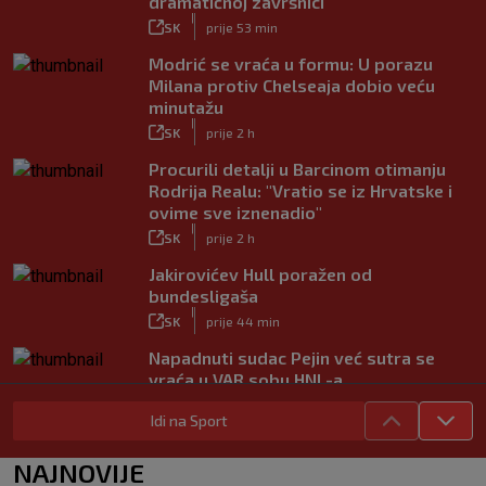
dramatičnoj završnici
|
SK
prije 53 min
Modrić se vraća u formu: U porazu
Milana protiv Chelseaja dobio veću
minutažu
|
SK
prije 2 h
Procurili detalji u Barcinom otimanju
Rodrija Realu: "Vratio se iz Hrvatske i
ovime sve iznenadio"
|
SK
prije 2 h
Jakirovićev Hull poražen od
bundesligaša
|
SK
prije 44 min
Napadnuti sudac Pejin već sutra se
vraća u VAR sobu HNL-a
|
SK
prije 2 h
Idi na Sport
VIDEO / Martin dominantan u sprintu,
Marquez neprepoznatljiv!
NAJNOVIJE
|