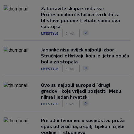
Zaboravite skupa sredstva:
Profesionalna čistačica tvrdi da za
blistave podove trebate samo dva
sastojka
|
|
0
LIFESTYLE
6. kol.
Japanke nisu uvijek najbolji izbor:
Stručnjaci otkrivaju koja je ljetna obuća
bolja za stopala
|
|
0
LIFESTYLE
6. kol.
Ovo su najbolji europski "drugi
gradovi" koje vrijedi posjetiti. Među
njima i jedan hrvatski
|
|
0
LIFESTYLE
6. kol.
Prirodni fenomen u susjedstvu pruža
spas od vrućina, u špilji tijekom cijele
godine 11 stupnjeva