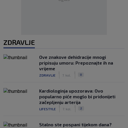
ZDRAVLJE
Ove znakove dehidracije mnogi
pripisuju umoru: Prepoznajte ih na
vrijeme
|
|
0
ZDRAVLJE
7. kol.
Kardiologinja upozorava: Ovo
popularno piće moglo bi pridonijeti
začepljenju arterija
|
|
2
LIFESTYLE
7. kol.
Stalno ste pospani tijekom dana?