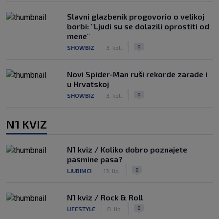
Slavni glazbenik progovorio o velikoj
borbi: "Ljudi su se dolazili oprostiti od
mene"
|
|
0
SHOWBIZ
3. kol.
Novi Spider-Man ruši rekorde zarade i
u Hrvatskoj
|
|
0
SHOWBIZ
3. kol.
N1 KVIZ
N1 kviz / Koliko dobro poznajete
pasmine pasa?
|
|
0
LJUBIMCI
13. lip.
N1 kviz / Rock & Roll
|
|
0
LIFESTYLE
8. lip.