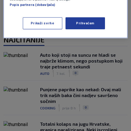
Popis partnera (dobavljača)
Prikaži svrhe
Prihvaćam
NAJČITANIJE
Auto koji stoji na suncu ne hladi se
najbrže klimom, nego postupkom koji
traje petnaest sekundi
|
|
0
AUTO
7. kol.
Punjene paprike kao nekad: Ovaj mali
trik naših baka čini nadjev savršeno
sočnim
|
|
0
COOKING
prije 8 h
Totalni kolaps na jugu Hrvatske,
granica paralizirana. Neki iscrpljeni