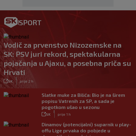
SPORT
Vodič za prvenstvo Nizozemske na
SK: PSV juri rekord, spektakularna
pojačanja u Ajaxu, a posebna priča su
Hrvati
|
SK
prije 2 h
Slatke muke za Bilića: Bio je na širem
popisu Vatrenih za SP, a sada je
pogotkom ušao u sezonu
|
SK
prije 1 h
Dinamov (potencijalni) suparnik u play-
offu Lige prvaka do pobjede u