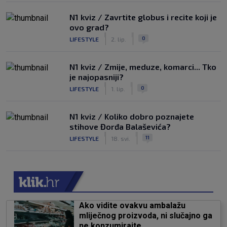
N1 kviz / Zavrtite globus i recite koji je
ovo grad?
|
|
0
LIFESTYLE
2. lip.
N1 kviz / Zmije, meduze, komarci... Tko
je najopasniji?
|
|
0
LIFESTYLE
1. lip.
N1 kviz / Koliko dobro poznajete
stihove Đorđa Balaševića?
|
|
11
LIFESTYLE
18. svi.
Ako vidite ovakvu ambalažu
mliječnog proizvoda, ni slučajno ga
ne konzumirajte