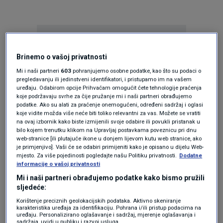
Brinemo o vašoj privatnosti
Mi i naši partneri
603
pohranjujemo osobne podatke, kao što su podaci o
pregledavanju ili jedinstveni identifikatori, i pristupamo im na vašem
Oglas
uređaju. Odabirom opcije Prihvaćam omogućit ćete tehnologije praćenja
koje podržavaju svrhe za čije pružanje mi i naši partneri obrađujemo
podatke. Ako su alati za praćenje onemogućeni, određeni sadržaj i oglasi
koje vidite možda više neće biti toliko relevantni za vas. Možete se vratiti
na ovaj izbornik kako biste izmijenili svoje odabire ili povukli pristanak u
bilo kojem trenutku klikom na Upravljaj postavkama poveznicu pri dnu
web-stranice [ili plutajuće ikone u donjem lijevom kutu web stranice, ako
je primjenjivo]. Vaši će se odabiri primijeniti kako je opisano u dijelu Web-
mjesto. Za više pojedinosti pogledajte našu Politiku privatnosti.
Dodatne
informacije o vašoj privatnosti
Mi i naši partneri obrađujemo podatke kako bismo pružili
sljedeće:
Korištenje preciznih geolokacijskih podataka. Aktivno skeniranje
karakteristika uređaja za identifikaciju. Pohrana i/ili pristup podacima na
Oglas
uređaju. Personalizirano oglašavanje i sadržaj, mjerenje oglašavanja i
sadržaja, uvidi u publiku i razvoj usluga.