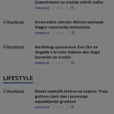
Znanstvenici su možda otkrili zašto
|
|
0
ZDRAVLJE
7. kol.
Izvanredno otkriće: Aktivni sastojak
Viagre zaustavlja metastaze
|
|
2
ZNANOST
6. kol.
Kardiolog upozorava: Evo što se
događa s krvnim tlakom ako dugo
boravite na vrućini
|
|
0
ZDRAVLJE
5. kol.
LIFESTYLE
Deset najdužih letova na svijetu: Traju
gotovo cijeli dan i povezuju
najudaljenije gradove
|
|
0
LIFESTYLE
7. kol.