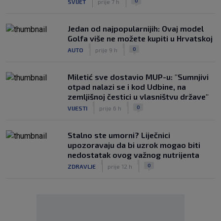
0
SVIJET
prije 7 h
Jedan od najpopularnijih: Ovaj model
Golfa više ne možete kupiti u Hrvatskoj
|
|
0
AUTO
prije 9 h
Miletić sve dostavio MUP-u: "Sumnjivi
otpad nalazi se i kod Udbine, na
zemljišnoj čestici u vlasništvu države"
|
|
0
VIJESTI
prije 6 h
Stalno ste umorni? Liječnici
upozoravaju da bi uzrok mogao biti
nedostatak ovog važnog nutrijenta
|
|
0
ZDRAVLJE
prije 12 h