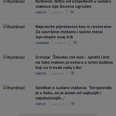
Butković: Nitko od ozlijeđenih u sudaru
vlakova nije životno ugrožen
|
|
0
VIJESTI
prije 1 h
Napravite pljeskavice kao iz restorana:
Za savršeno mekano i sočno meso
isprobajte ovaj trik
|
|
0
COOKING
prije 1 h
Grmoja: "Želudac me boli - sjediti i biti
na tako malom prostoru s istim ljudima
koji su trovali našu Liku"
|
|
0
VIJESTI
prije 2 h
Sindikat o sudaru vlakova: "Strojovođa
je u šoku, on je jedan od najboljih i
najobučenijih..."
|
|
0
VIJESTI
prije 2 h