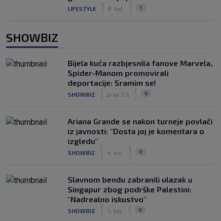
|
|
1
LIFESTYLE
6. kol.
SHOWBIZ
Bijela kuća razbjesnila fanove Marvela,
Spider-Manom promovirali
deportacije: Sramim se!
|
|
0
SHOWBIZ
prije 2 h
Ariana Grande se nakon turneje povlači
iz javnosti: "Dosta joj je komentara o
izgledu"
|
|
0
SHOWBIZ
4. kol.
Slavnom bendu zabranili ulazak u
Singapur zbog podrške Palestini:
"Nadrealno iskustvo"
|
|
0
SHOWBIZ
3. kol.