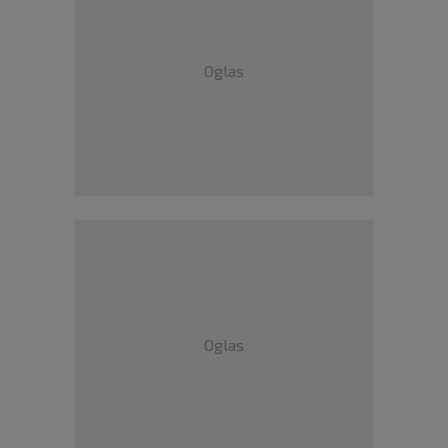
Oglas
Oglas