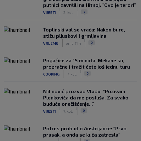
putnici završili na Hitnoj: "Ovo je teror!"
|
|
7
VIJESTI
2. kol.
Toplinski val se vraća: Nakon bure,
stižu pljuskovi i grmljavina
|
|
0
VRIJEME
prije 11 h
Pogačice za 15 minuta: Mekane su,
prozračne i tražit ćete još jednu turu
|
|
0
COOKING
7. kol.
Milinović prozvao Vladu: "Pozivam
Plenkovića da me posluša. Za svako
buduće onečišćenje..."
|
|
9
VIJESTI
7. kol.
Potres probudio Austrijance: "Prvo
prasak, a onda se kuća zatresla"
|
|