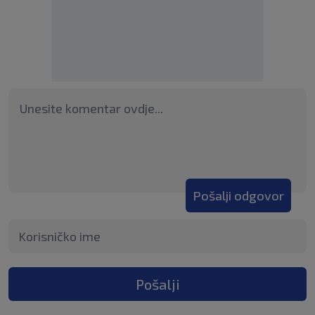
Pošalji odgovor
Pošalji