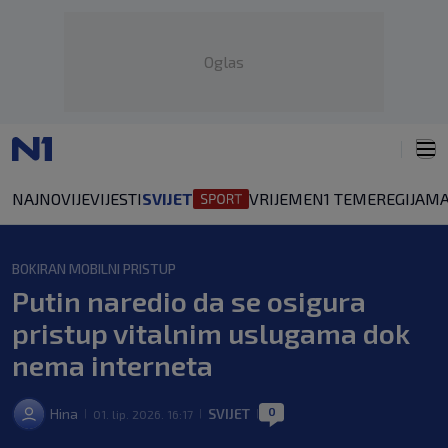
Oglas
NAJNOVIJE
VIJESTI
SVIJET
VRIJEME
N1 TEME
REGIJA
MA
BOKIRAN MOBILNI PRISTUP
Putin naredio da se osigura
pristup vitalnim uslugama dok
nema interneta
0
Hina
SVIJET
01. lip. 2026. 16:17
|
|
|