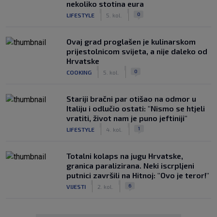
nekoliko stotina eura
|
|
0
LIFESTYLE
5. kol.
Ovaj grad proglašen je kulinarskom
prijestolnicom svijeta, a nije daleko od
Hrvatske
|
|
0
COOKING
5. kol.
Stariji bračni par otišao na odmor u
Italiju i odlučio ostati: "Nismo se htjeli
vratiti, život nam je puno jeftiniji"
|
|
1
LIFESTYLE
4. kol.
Totalni kolaps na jugu Hrvatske,
granica paralizirana. Neki iscrpljeni
putnici završili na Hitnoj: "Ovo je teror!"
|
|
6
VIJESTI
2. kol.