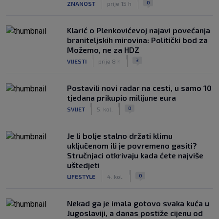
0
ZNANOST
prije 15 h
Klarić o Plenkovićevoj najavi povećanja
braniteljskih mirovina: Politički bod za
Možemo, ne za HDZ
|
|
3
VIJESTI
prije 8 h
Postavili novi radar na cesti, u samo 10
tjedana prikupio milijune eura
|
|
0
SVIJET
5. kol.
Je li bolje stalno držati klimu
uključenom ili je povremeno gasiti?
Stručnjaci otkrivaju kada ćete najviše
uštedjeti
|
|
0
LIFESTYLE
4. kol.
Nekad ga je imala gotovo svaka kuća u
Jugoslaviji, a danas postiže cijenu od