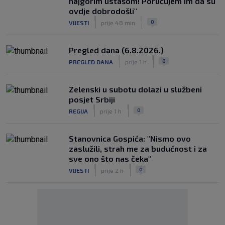
najgorim ustašom! Poručujem im da su
ovdje dobrodošli"
|
|
0
VIJESTI
prije 48 min
Pregled dana (6.8.2026.)
|
|
0
PREGLED DANA
prije 1 h
Zelenski u subotu dolazi u službeni
posjet Srbiji
|
|
0
REGIJA
prije 1 h
Stanovnica Gospića: "Nismo ovo
zaslužili, strah me za budućnost i za
sve ono što nas čeka"
|
|
0
VIJESTI
prije 2 h