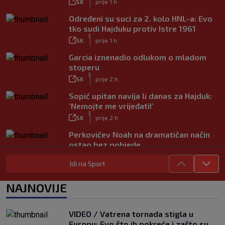
SK
prije 1 h
Određeni su suci za 2. kolo HNL-a: Evo
tko sudi Hajduku protiv Istre 1961
|
SK
prije 1 h
Garcia iznenadio odlukom o mladom
stoperu
|
SK
prije 2 h
Sopić upitan navija li danas za Hajduk:
‘Nemojte me vrijeđati!’
|
SK
prije 2 h
Perkovićev Noah na dramatičan način
ostao bez pobjede
|
SK
prije 1 h
Idi na Sport
Dalić u Emirate vodi dvojicu velikana
hrvatskog nogometa, evo što će oni
NAJNOVIJE
raditi
|
SK
prije 6 h
VIDEO / Vatrena tornada stigla u
Zlatko Dalić ima novi posao! Postaje
Europu: Evo što ih pokreće i zašto su