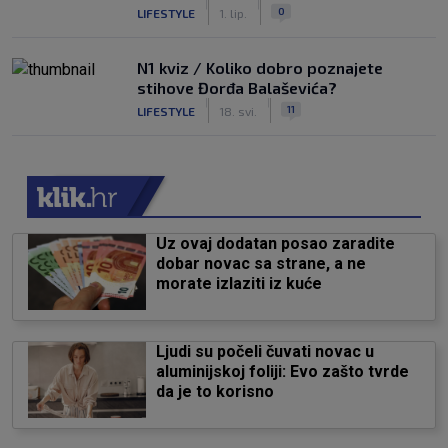
|
|
0
LIFESTYLE
1. lip.
N1 kviz / Koliko dobro poznajete
stihove Đorđa Balaševića?
|
|
11
LIFESTYLE
18. svi.
Uz ovaj dodatan posao zaradite
dobar novac sa strane, a ne
morate izlaziti iz kuće
Ljudi su počeli čuvati novac u
aluminijskoj foliji: Evo zašto tvrde
da je to korisno