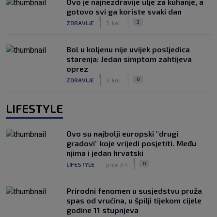
Ovo je najnezdravije ulje za kuhanje, a
gotovo svi ga koriste svaki dan
|
|
3
ZDRAVLJE
3. kol.
Bol u koljenu nije uvijek posljedica
starenja: Jedan simptom zahtijeva
oprez
|
|
0
ZDRAVLJE
3. kol.
LIFESTYLE
Ovo su najbolji europski "drugi
gradovi" koje vrijedi posjetiti. Među
njima i jedan hrvatski
|
|
0
LIFESTYLE
prije 3 h
Prirodni fenomen u susjedstvu pruža
spas od vrućina, u špilji tijekom cijele
godine 11 stupnjeva