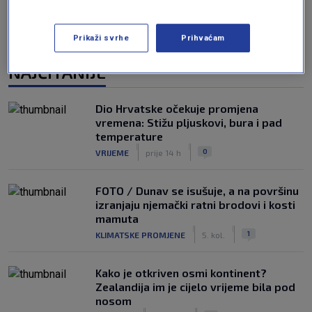
Prikaži svrhe
Prihvaćam
NAJČITANIJE
Dio Hrvatske očekuje promjena
vremena: Stižu pljuskovi, bura i pad
temperature
|
|
0
VRIJEME
prije 14 h
FOTO / Dunav se isušuje, a na površinu
izranjaju njemački ratni brodovi i kosti
mamuta
|
|
1
KLIMATSKE PROMJENE
5. kol.
Kako je otkriven osmi kontinent?
Zealandija im je cijelo vrijeme bila pod
nosom
|
|