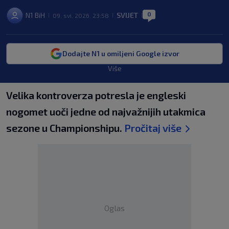
0
N1 BiH
SVIJET
09. svi. 2026. 23:58
|
|
|
Dodajte N1 u omiljeni Google izvor
Više
Velika kontroverza potresla je engleski
nogomet uoči jedne od najvažnijih utakmica
sezone u Championshipu.
Pročitaj više
Oglas