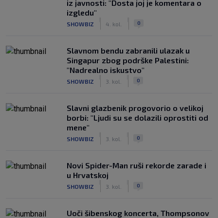
iz javnosti: "Dosta joj je komentara o
izgledu"
|
|
0
SHOWBIZ
4. kol.
Slavnom bendu zabranili ulazak u
Singapur zbog podrške Palestini:
"Nadrealno iskustvo"
|
|
0
SHOWBIZ
3. kol.
Slavni glazbenik progovorio o velikoj
borbi: "Ljudi su se dolazili oprostiti od
mene"
|
|
0
SHOWBIZ
3. kol.
Novi Spider-Man ruši rekorde zarade i
u Hrvatskoj
|
|
0
SHOWBIZ
3. kol.
Uoči šibenskog koncerta, Thompsonov