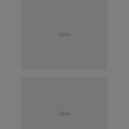
Oglas
Oglas