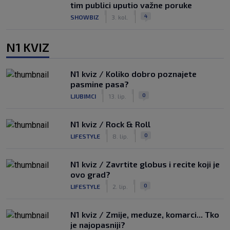
tim publici uputio važne poruke
|
|
4
SHOWBIZ
3. kol.
N1 KVIZ
N1 kviz / Koliko dobro poznajete
pasmine pasa?
|
|
0
LJUBIMCI
13. lip.
N1 kviz / Rock & Roll
|
|
0
LIFESTYLE
8. lip.
N1 kviz / Zavrtite globus i recite koji je
ovo grad?
|
|
0
LIFESTYLE
2. lip.
N1 kviz / Zmije, meduze, komarci... Tko
je najopasniji?