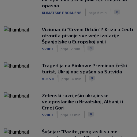
treći Hrvat na kormilu te reprezentacije
opasna
|
|
|
SK
prije 11 h
0
KLIMATSKE PROMJENE
prije 6 min
Vizionar ili "Crveni Orbán"? Kriza u Ceuti
otvorila pitanje sve veće izolacije
Španjolske u Europskoj uniji
|
|
0
SVIJET
prije 12 min
Tragedija na Biokovu: Preminuo češki
turist, Ukrajinac spašen sa Sutvida
|
|
0
VIJESTI
prije 14 min
Zelenski razriješio ukrajinske
veleposlanike u Hrvatskoj, Albaniji i
Crnoj Gori
|
|
0
SVIJET
prije 37 min
Šušnjar: "Pazite, proglasili su me