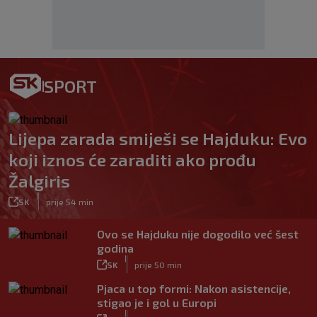
SPORT
Lijepa zarada smiješi se Hajduku: Evo
koji iznos će zaraditi ako prođu
Žalgiris
|
SK
prije 54 min
Ovo se Hajduku nije dogodilo već šest
godina
|
SK
prije 50 min
Pjaca u top formi: Nakon asistencije,
stigao je i gol u Europi
|