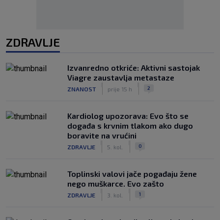
ZDRAVLJE
Izvanredno otkriće: Aktivni sastojak
Viagre zaustavlja metastaze
|
|
2
ZNANOST
prije 15 h
Kardiolog upozorava: Evo što se
događa s krvnim tlakom ako dugo
boravite na vrućini
|
|
0
ZDRAVLJE
5. kol.
Toplinski valovi jače pogađaju žene
nego muškarce. Evo zašto
|
|
1
ZDRAVLJE
3. kol.