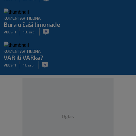
KOMENTAR TJEDNA
Bura u čaši limunade
|
|
0
VIJESTI
18. srp.
KOMENTAR TJEDNA
VAR ili VARka?
|
|
4
VIJESTI
11. srp.
Oglas