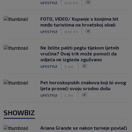
|
|
0
LIFESTYLE
prije 4 h
FOTO, VIDEO/ Kupanje s konjima hit
među turistima na hrvatskoj obali
|
|
0
LIFESTYLE
prije 4 h
Ne želite paliti peglu tijekom ljetnih
vrućina? Ovaj trik može pomoći da
odjeća ne izgleda zgužvano
|
|
0
LIFESTYLE
5. kol.
Pet horoskopskih znakova koji bi ovog
ljeta pronaći svoju srodnu dušu
|
|
0
LIFESTYLE
5. kol.
SHOWBIZ
Ariana Grande se nakon turneje povlači