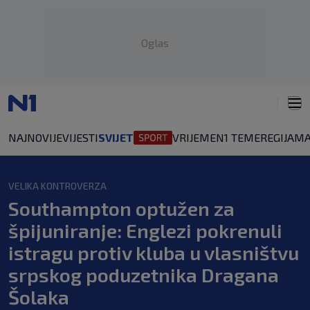
Oglas
NAJNOVIJE
VIJESTI
SVIJET
VRIJEME
N1 TEME
REGIJA
MA
VELIKA KONTROVERZA
Southampton optužen za
špijuniranje: Englezi pokrenuli
istragu protiv kluba u vlasništvu
srpskog poduzetnika Dragana
Šolaka