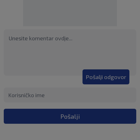
Pošalji odgovor
Pošalji