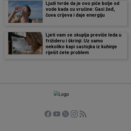
Ljudi tvrde da je ovo piće bolje od
vode kada su vrućine: Gasi žeđ,
čuva crijeva i daje energiju
Ljeti vam se skuplja previše leda u
frižideru i škrinji: Uz samo
nekoliko kapi sastojka iz kuhinje
riješit ćete problem