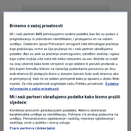
Brinemo o vašoj privatnosti
Mi i naši partneri
603
pohranjujemo osobne podatke, kao što su podaci o
pregledavanju ili jedinstveni identifikatori, i pristupamo im na vašem
Oglas
uređaju. Odabirom opcije Prihvaćam omogućit ćete tehnologije praćenja
koje podržavaju svrhe za čije pružanje mi i naši partneri obrađujemo
podatke. Ako su alati za praćenje onemogućeni, određeni sadržaj i oglasi
koje vidite možda više neće biti toliko relevantni za vas. Možete se vratiti
na ovaj izbornik kako biste izmijenili svoje odabire ili povukli pristanak u
bilo kojem trenutku klikom na Upravljaj postavkama poveznicu pri dnu
web-stranice [ili plutajuće ikone u donjem lijevom kutu web stranice, ako
je primjenjivo]. Vaši će se odabiri primijeniti kako je opisano u dijelu Web-
mjesto. Za više pojedinosti pogledajte našu Politiku privatnosti.
Dodatne
informacije o vašoj privatnosti
Mi i naši partneri obrađujemo podatke kako bismo pružili
sljedeće:
Korištenje preciznih geolokacijskih podataka. Aktivno skeniranje
Oglas
karakteristika uređaja za identifikaciju. Pohrana i/ili pristup podacima na
uređaju. Personalizirano oglašavanje i sadržaj, mjerenje oglašavanja i
sadržaja, uvidi u publiku i razvoj usluga.
Popis partnera (dobavljača)