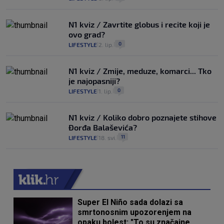
N1 kviz / Zavrtite globus i recite koji je
ovo grad?
0
LIFESTYLE
2. lip.
|
|
N1 kviz / Zmije, meduze, komarci... Tko
je najopasniji?
0
LIFESTYLE
1. lip.
|
|
N1 kviz / Koliko dobro poznajete stihove
Đorđa Balaševića?
11
LIFESTYLE
18. svi.
|
|
Super El Niño sada dolazi sa
smrtonosnim upozorenjem na
opaku bolest: "To su značajne