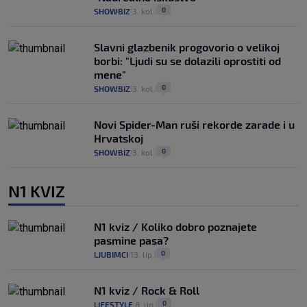
0
SHOWBIZ
3. kol.
|
|
Slavni glazbenik progovorio o velikoj
borbi: "Ljudi su se dolazili oprostiti od
mene"
0
SHOWBIZ
3. kol.
|
|
Novi Spider-Man ruši rekorde zarade i u
Hrvatskoj
0
SHOWBIZ
3. kol.
|
|
N1 KVIZ
N1 kviz / Koliko dobro poznajete
pasmine pasa?
0
LJUBIMCI
13. lip.
|
|
N1 kviz / Rock & Roll
0
LIFESTYLE
8. lip.
|
|