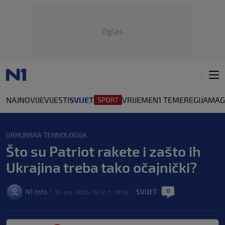
Oglas
NAJNOVIJE
VIJESTI
SVIJET
VRIJEME
N1 TEME
REGIJA
MAG
VRHUNSKA TEHNOLOGIJA
Što su Patriot rakete i zašto ih
Ukrajina treba tako očajnički?
0
N1 Info
SVIJET
15. srp. 2025. 16:12
18:50
|
>
|
|