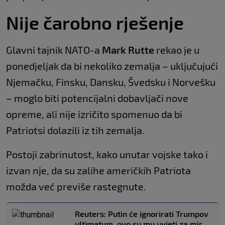
Nije čarobno rješenje
Glavni tajnik NATO-a
Mark Rutte
rekao je u
ponedjeljak da bi nekoliko zemalja – uključujući
Njemačku, Finsku, Dansku, Švedsku i Norvešku
– moglo biti potencijalni dobavljači nove
opreme, ali nije izričito spomenuo da bi
Patriotsi dolazili iz tih zemalja.
Postoji zabrinutost, kako unutar vojske tako i
izvan nje, da su zalihe američkih Patriota
možda već previše rastegnute.
Reuters: Putin će ignorirati Trumpov
ultimatum, ovo su mu uvjeti za mir