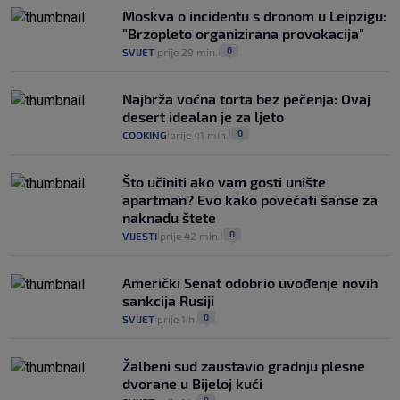
Moskva o incidentu s dronom u Leipzigu:
"Brzopleto organizirana provokacija"
0
SVIJET
prije 29 min.
|
|
Najbrža voćna torta bez pečenja: Ovaj
desert idealan je za ljeto
0
COOKING
prije 41 min.
|
|
Što učiniti ako vam gosti unište
apartman? Evo kako povećati šanse za
naknadu štete
0
VIJESTI
prije 42 min.
|
|
Američki Senat odobrio uvođenje novih
sankcija Rusiji
0
SVIJET
prije 1 h
|
|
Žalbeni sud zaustavio gradnju plesne
dvorane u Bijeloj kući