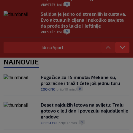
8
VIJESTI
3. kol.
|
|
Selidba je jedno od stresnijih iskustava.
Evo aktualnih cijena i nekoliko savjeta
da prođe što lakše i jeftinije
0
VIJESTI
2. kol.
|
|
Izračunali smo koliko košta putovanje
automobilom na Hvar iz Zagreba, a
Idi na Sport
koliko iz Osijeka
14
VIJESTI
2. kol.
NAJNOVIJE
|
|
"Kći je otišla na more, a zaboravila
zdravstvenu iskaznicu". Kakva su prava
Pogačice za 15 minuta: Mekane su,
pacijenata izvan mjesta prebivališta?
prozračne i tražit ćete još jednu turu
1
VIJESTI
1. kol.
|
|
0
COOKING
prije 10 min.
|
|
Deset najdužih letova na svijetu: Traju
gotovo cijeli dan i povezuju najudaljenije
gradove
0
LIFESTYLE
prije 17 min.
|
|