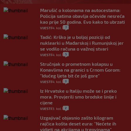
Marušić o kolonama na autocestama:
Policija satima obavlja očevide nesreća
kao prije 50 godina. Evo kako to ubrzati
7
VIJESTI
4. kol.
|
|
Tadić: Krško je u boljoj poziciji od
nuklearki u Mađarskoj i Rumunjskoj jer
se vodilo računa o važnoj stvari
5
VIJESTI
4. kol.
|
|
Stručnjak o prometnom kolapsu u
Konavlima na granici s Crnom Gorom:
"Idućeg ljeta bit će još gore"
3
VIJESTI
4. kol.
|
|
Iz Hrvatske u Italiju može se i preko
mora. Provjerili smo brodske linije i
cijene
2
VIJESTI
3. kol.
|
|
Uzgajivač objasnio zašto kilogram
rajčica košta deset eura: "Nećete ih
vidjeti na akcijama u trgovinama"