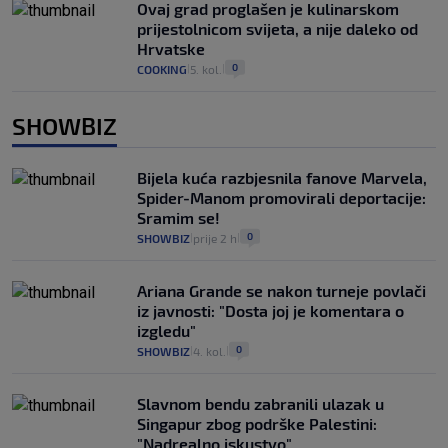
Ovaj grad proglašen je kulinarskom
prijestolnicom svijeta, a nije daleko od
Hrvatske
0
COOKING
5. kol.
|
|
SHOWBIZ
Bijela kuća razbjesnila fanove Marvela,
Spider-Manom promovirali deportacije:
Sramim se!
0
SHOWBIZ
prije 2 h
|
|
Ariana Grande se nakon turneje povlači
iz javnosti: "Dosta joj je komentara o
izgledu"
0
SHOWBIZ
4. kol.
|
|
Slavnom bendu zabranili ulazak u
Singapur zbog podrške Palestini:
"Nadrealno iskustvo"