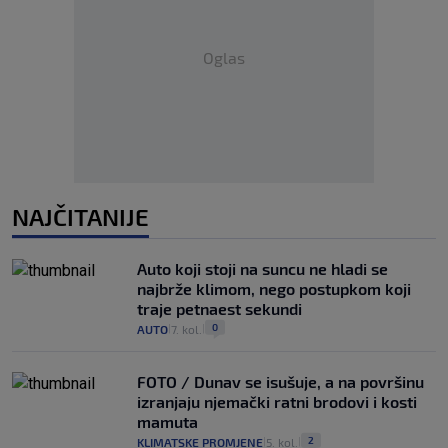
Oglas
NAJČITANIJE
Auto koji stoji na suncu ne hladi se
najbrže klimom, nego postupkom koji
traje petnaest sekundi
0
AUTO
7. kol.
|
|
FOTO / Dunav se isušuje, a na površinu
izranjaju njemački ratni brodovi i kosti
mamuta
2
KLIMATSKE PROMJENE
5. kol.
|
|