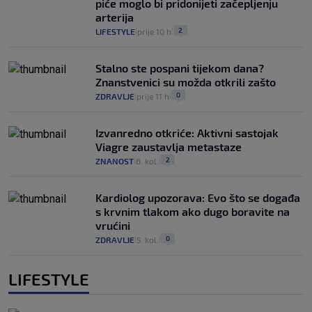
piće moglo bi pridonijeti začepljenju
arterija
2
LIFESTYLE
prije 10 h
|
|
Stalno ste pospani tijekom dana?
Znanstvenici su možda otkrili zašto
0
ZDRAVLJE
prije 11 h
|
|
Izvanredno otkriće: Aktivni sastojak
Viagre zaustavlja metastaze
2
ZNANOST
6. kol.
|
|
Kardiolog upozorava: Evo što se događa
s krvnim tlakom ako dugo boravite na
vrućini
0
ZDRAVLJE
5. kol.
|
|
LIFESTYLE