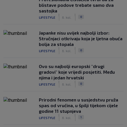
blistave podove trebate samo dva
sastojka
|
|
0
LIFESTYLE
6. kol.
Japanke nisu uvijek najbolji izbor:
Stručnjaci otkrivaju koja je ljetna obuća
bolja za stopala
|
|
0
LIFESTYLE
6. kol.
Ovo su najbolji europski "drugi
gradovi" koje vrijedi posjetiti. Među
njima i jedan hrvatski
|
|
0
LIFESTYLE
6. kol.
Prirodni fenomen u susjedstvu pruža
spas od vrućina, u špilji tijekom cijele
godine 11 stupnjeva
|
|
1
LIFESTYLE
6. kol.