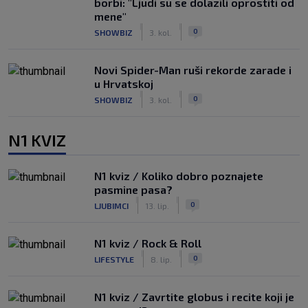
borbi: "Ljudi su se dolazili oprostiti od
mene"
|
|
0
SHOWBIZ
3. kol.
Novi Spider-Man ruši rekorde zarade i
u Hrvatskoj
|
|
0
SHOWBIZ
3. kol.
N1 KVIZ
N1 kviz / Koliko dobro poznajete
pasmine pasa?
|
|
0
LJUBIMCI
13. lip.
N1 kviz / Rock & Roll
|
|
0
LIFESTYLE
8. lip.
N1 kviz / Zavrtite globus i recite koji je