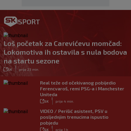
SPORT
Loš početak za Carevićevu momčad:
Lokomotiva ih ostavila s nula bodova
na startu sezone
|
SK
prije 23 min.
Real teže od očekivanog pobijedio
Ferencvaroš, remi PSG-a i Manchester
Uniteda
|
SK
prije 4 min.
VIDEO / Perišić asistent, PSV u
posljednjim trenucima ispustio
pobjedu
|
SK
prije 1 h