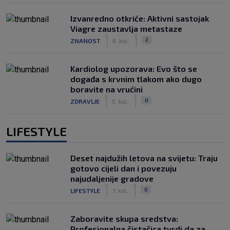
Izvanredno otkriće: Aktivni sastojak
Viagre zaustavlja metastaze
|
|
2
ZNANOST
6. kol.
Kardiolog upozorava: Evo što se
događa s krvnim tlakom ako dugo
boravite na vrućini
|
|
0
ZDRAVLJE
5. kol.
LIFESTYLE
Deset najdužih letova na svijetu: Traju
gotovo cijeli dan i povezuju
najudaljenije gradove
|
|
0
LIFESTYLE
7. kol.
Zaboravite skupa sredstva:
Profesionalna čistačica tvrdi da za