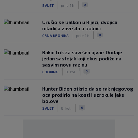
|
|
0
SVIJET
prije 1 h
Urušio se balkon u Rijeci, dvojica
mladića završila u bolnici
|
|
0
CRNA KRONIKA
prije 1 h
Bakin trik za savršen ajvar: Dodaje
jedan sastojak koji okus podiže na
sasvim novu razinu
|
|
0
COOKING
8. kol.
Hunter Biden otkrio da se rak njegovog
oca proširio na kosti i uzrokuje jake
bolove
|
|
0
SVIJET
8. kol.