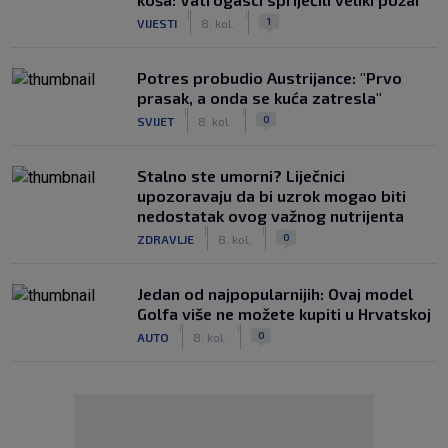
|
|
1
VIJESTI
8. kol.
Potres probudio Austrijance: "Prvo
prasak, a onda se kuća zatresla"
|
|
0
SVIJET
8. kol.
Stalno ste umorni? Liječnici
upozoravaju da bi uzrok mogao biti
nedostatak ovog važnog nutrijenta
|
|
0
ZDRAVLJE
8. kol.
Jedan od najpopularnijih: Ovaj model
Golfa više ne možete kupiti u Hrvatskoj
|
|
0
AUTO
8. kol.