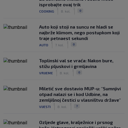
isprobajte ovaj trik
|
|
0
COOKING
8. kol.
Auto koji stoji na suncu ne hladi se
najbrže klimom, nego postupkom koji
traje petnaest sekundi
|
|
0
AUTO
7. kol.
Toplinski val se vraća: Nakon bure,
stižu pljuskovi i grmljavina
|
|
0
VRIJEME
8. kol.
Miletić sve dostavio MUP-u: "Sumnjivi
otpad nalazi se i kod Udbine, na
zemljišnoj čestici u vlasništvu države"
|
|
7
VIJESTI
8. kol.
Ozljede glave, kralježnice i prsnog
koša: Vatrogasci spriječili veliki požar