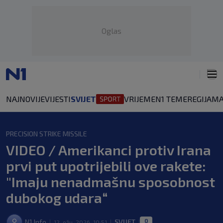
Oglas
NAJNOVIJE
VIJESTI
SVIJET
VRIJEME
N1 TEME
REGIJA
MA
PRECISION STRIKE MISSILE
VIDEO / Amerikanci protiv Irana
prvi put upotrijebili ove rakete:
"Imaju nenadmašnu sposobnost
dubokog udara“
0
N1 Info
SVIJET
12. ožu. 2026. 10:51
|
|
|