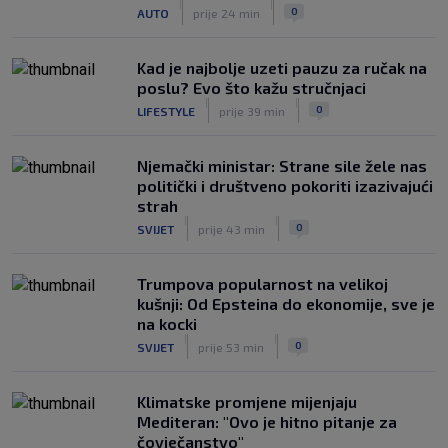
Dinamo u finalu Ramljaka! Sutra protiv
|
|
0
AUTO
prije 24 min
Ajaxa na glavnom terenu Maksimira
|
SK
prije 3 h
Kad je najbolje uzeti pauzu za ručak na
poslu? Evo što kažu stručnjaci
|
|
0
LIFESTYLE
prije 39 min
Njemački ministar: Strane sile žele nas
politički i društveno pokoriti izazivajući
strah
|
|
0
SVIJET
prije 43 min
Trumpova popularnost na velikoj
kušnji: Od Epsteina do ekonomije, sve je
na kocki
|
|
0
SVIJET
prije 53 min
Klimatske promjene mijenjaju
Mediteran: "Ovo je hitno pitanje za
čovječanstvo"