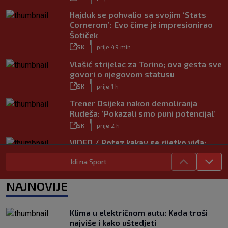
Hajduk se pohvalio sa svojim ‘Stats
Cornerom’: Evo čime je impresionirao
Šotiček
|
SK
prije 49 min.
Vlašić strijelac za Torino; ova gesta sve
govori o njegovom statusu
|
SK
prije 1 h
Trener Osijeka nakon demoliranja
Rudeša: ‘Pokazali smo puni potencijal’
|
SK
prije 2 h
VIDEO / Potez kakav se rijetko viđa:
Kada pomoć nije stigla, na rukama je
Idi na Sport
iznio suigrača u bolovima
|
SK
prije 5 h
NAJNOVIJE
Vušković debitirao za Brighton:
Pogledajte brojke iz prvog nastupa
|
Klima u električnom autu: Kada troši
SK
prije 3 h
najviše i kako uštedjeti