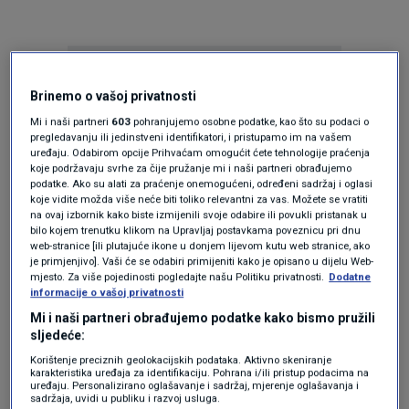
Brinemo o vašoj privatnosti
Mi i naši partneri
603
pohranjujemo osobne podatke, kao što su podaci o
pregledavanju ili jedinstveni identifikatori, i pristupamo im na vašem
uređaju. Odabirom opcije Prihvaćam omogućit ćete tehnologije praćenja
Oglas
koje podržavaju svrhe za čije pružanje mi i naši partneri obrađujemo
podatke. Ako su alati za praćenje onemogućeni, određeni sadržaj i oglasi
koje vidite možda više neće biti toliko relevantni za vas. Možete se vratiti
na ovaj izbornik kako biste izmijenili svoje odabire ili povukli pristanak u
bilo kojem trenutku klikom na Upravljaj postavkama poveznicu pri dnu
web-stranice [ili plutajuće ikone u donjem lijevom kutu web stranice, ako
je primjenjivo]. Vaši će se odabiri primijeniti kako je opisano u dijelu Web-
mjesto. Za više pojedinosti pogledajte našu Politiku privatnosti.
Dodatne
informacije o vašoj privatnosti
Mi i naši partneri obrađujemo podatke kako bismo pružili
sljedeće:
Korištenje preciznih geolokacijskih podataka. Aktivno skeniranje
karakteristika uređaja za identifikaciju. Pohrana i/ili pristup podacima na
Oglas
uređaju. Personalizirano oglašavanje i sadržaj, mjerenje oglašavanja i
sadržaja, uvidi u publiku i razvoj usluga.