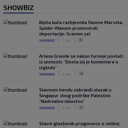
SHOWBIZ
Bijela kuća razbjesnila fanove Marvela,
Spider-Manom promovirali
deportacije: Sramim se!
|
|
0
SHOWBIZ
7. kol.
Ariana Grande se nakon turneje povlači
iz javnosti: "Dosta joj je komentara o
izgledu"
|
|
0
SHOWBIZ
4. kol.
Slavnom bendu zabranili ulazak u
Singapur zbog podrške Palestini:
"Nadrealno iskustvo"
|
|
0
SHOWBIZ
3. kol.
Slavni glazbenik progovorio o velikoj