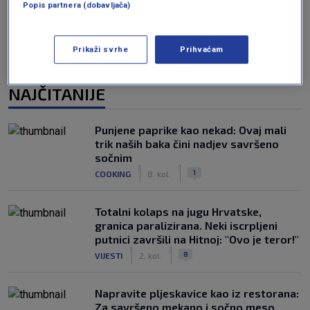
Popis partnera (dobavljača)
Prikaži svrhe
Prihvaćam
NAJČITANIJE
Punjene paprike kao nekad: Ovaj mali
trik naših baka čini nadjev savršeno
sočnim
|
|
1
COOKING
8. kol.
Totalni kolaps na jugu Hrvatske,
granica paralizirana. Neki iscrpljeni
putnici završili na Hitnoj: "Ovo je teror!"
|
|
8
VIJESTI
2. kol.
Napravite pljeskavice kao iz restorana:
Za savršeno mekano i sočno meso