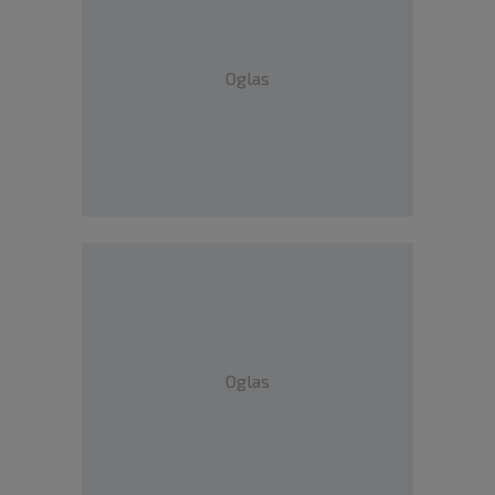
Oglas
Oglas