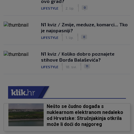
ovo grad?
|
|
0
LIFESTYLE
2. lip.
N1 kviz / Zmije, meduze, komarci... Tko
je najopasniji?
|
|
0
LIFESTYLE
1. lip.
N1 kviz / Koliko dobro poznajete
stihove Đorđa Balaševića?
|
|
11
LIFESTYLE
18. svi.
Nešto se čudno događa s
nuklearnom elektranom nedaleko
od Hrvatske: Stručnjakinja otkrila
može li doći do najgoreg