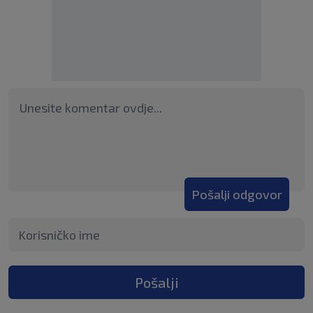
Pošalji odgovor
Pošalji