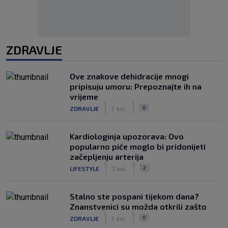
ZDRAVLJE
Ove znakove dehidracije mnogi
pripisuju umoru: Prepoznajte ih na
vrijeme
|
|
0
ZDRAVLJE
7. kol.
Kardiologinja upozorava: Ovo
popularno piće moglo bi pridonijeti
začepljenju arterija
|
|
2
LIFESTYLE
7. kol.
Stalno ste pospani tijekom dana?
Znanstvenici su možda otkrili zašto
|
|
0
ZDRAVLJE
7. kol.