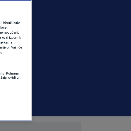
identifikatori,
 koje
 onemogućeni,
a ovaj izbornik
ostavkama
njivo]. Vaši će
ku
ciju. Pohrana
žaja, uvidi u