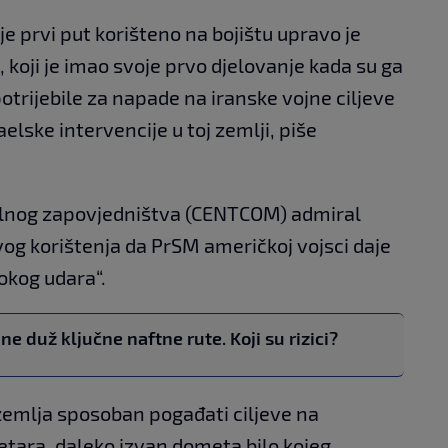
je prvi put korišteno na bojištu upravo je
, koji je imao svoje prvo djelovanje kada su ga
trijebile za napade na iranske vojne ciljeve
lske intervencije u toj zemlji, piše
lnog zapovjedništva (CENTCOM) admiral
og korištenja da PrSM američkoj vojsci daje
kog udara“.
ne duž ključne naftne rute. Koji su rizici?
zemlja sposoban pogađati ciljeve na
etara, daleko izvan dometa bilo kojeg