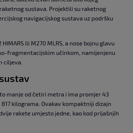
raketnog sustava. Projektili su raketnog
rcijskog navigacijskog sustava uz podršku
2 HIMARS ili M270 MLRS, a nose bojnu glavu
vno-fragmentacijskim učinkom, namijenjenu
h ciljeva.
 sustav
što manje od četiri metra i ima promjer 43
817 kilograma. Ovakav kompaktniji dizajn
ije rakete umjesto jedne, kao kod prijašnjih