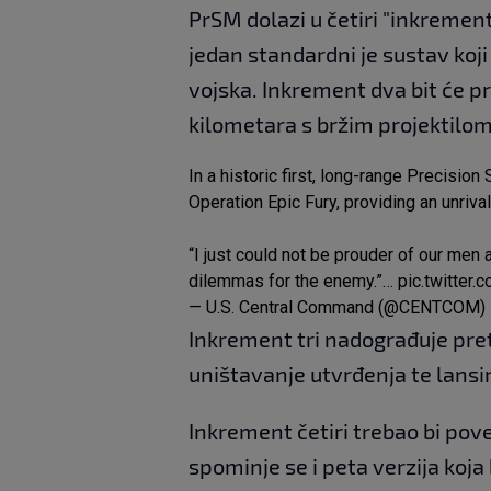
PrSM dolazi u četiri "inkrement
jedan standardni je sustav koji
vojska. Inkrement dva bit će p
kilometara s bržim projektilom,
In a historic first, long-range Precisi
Operation Epic Fury, providing an unrival
“I just could not be prouder of our men
dilemmas for the enemy.”…
pic.twitter
— U.S. Central Command (@CENTCOM)
Inkrement tri nadograđuje preth
uništavanje utvrđenja te lansir
Inkrement četiri trebao bi pov
spominje se i peta verzija koja