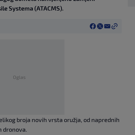
ssile Systema (ATACMS).
Oglas
elikog broja novih vrsta oružja, od naprednih
h dronova.