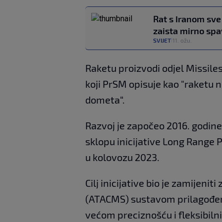
Rat s Iranom sve
zaista mirno spa
SVIJET
11. ožu.
|
Raketu proizvodi odjel Missile
koji PrSM opisuje kao "raketu 
dometa“.
Razvoj je započeo 2016. godin
sklopu inicijative Long Range P
u kolovozu 2023.
Cilj inicijative bio je zamijeni
(ATACMS) sustavom prilagođen
većom preciznošću i fleksibiln