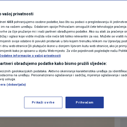
anci protiv Irana
MAGAZIN
jebili ove rakete:
N1 KOMENTAR
 vašoj privatnosti
rtneri
603
pohranjujemo osobne podatke, kao što su podaci o pregledavanju ili jedinstveni 
ašnu sposobnost
KOLUMNE
o im na vašem uređaju. Odabirom opcije Prihvaćam omogućit ćete tehnologije praćenja
vrhe za čije pružanje mi i naši partneri obrađujemo podatke. Ako su alati za praćenje
“
žaj i oglasi koje vidite možda više neće biti toliko relevantni za vas. Možete se vratiti n
N1(DIS)INFO
zmijenili svoje odabire ili povukli pristanak u bilo kojem trenutku klikom na Upravljaj p
i dnu web-stranice [ili plutajuće ikone u donjem lijevom kutu web stranice, ako je primje
KLIMATSKE PROMJENE
rimijeniti kako je opisano u dijelu Web-mjesto. Za više pojedinosti pogledajte našu Politi
Dodatne informacije o vašoj privatnosti
0
SVIJET
komentara
|
FOTO
 partneri obrađujemo podatke kako bismo pružili sljedeće:
reciznih geolokacijskih podataka. Aktivno skeniranje karakteristika uređaja za identifika
p podacima na uređaju. Personalizirano oglašavanje i sadržaj, mjerenje oglašavanja i sadr
VIDEO
Više
zvoj usluga.
era (dobavljača)
Prikaži svrhe
Prihvaćam