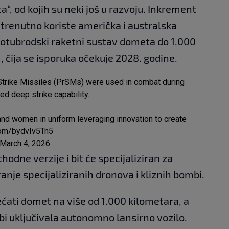
a“, od kojih su neki još u razvoju. Inkrement
 trenutno koriste američka i australska
rotubrodski raketni sustav dometa do 1.000
 čija se isporuka očekuje 2028. godine.
on Strike Missiles (PrSMs) were used in combat during
ed deep strike capability.
 and women in uniform leveraging innovation to create
.com/bydvIv5Tn5
March 4, 2026
odne verzije i bit će specijaliziran za
anje specijaliziranih dronova i kliznih bombi.
ećati domet na više od 1.000 kilometara, a
 bi uključivala autonomno lansirno vozilo.