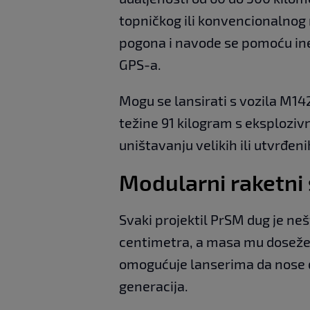
topničkog ili konvencionalnog 
pogona i navode se pomoću ine
GPS-a.
Mogu se lansirati s vozila M14
težine 91 kilogram s eksplozi
uništavanju velikih ili utvrđeni
Modularni raketni
Svaki projektil PrSM dug je ne
centimetra, a masa mu doseže 
omogućuje lanserima da nose dv
generacija.