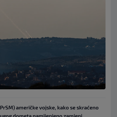
 (PrSM) američke vojske, kako se skraćeno
o dugog dometa namijenjeno zamjeni