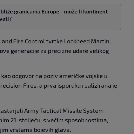
 bliže granicama Europe - može li kontinent
vati?
s and Fire Control tvrtke Lockheed Martin,
nove generacije za precizne udare velikog
e kao odgovor na poziv američke vojske u
recision Fires, a prva isporuka realizirana je
ti zastarjeli Army Tactical Missile System
im 21. stoljeću, s većim sposobnostima,
ijim vrstama bojevih glava.