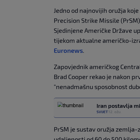
Jedno od najnovijih oružja koje 
Precision Strike Missile (PrSM)
Sjedinjene Američke Države upo
tijekom aktualne američko-izrae
Euronews
.
Zapovjednik američkog Centra
Brad Cooper rekao je nakon prv
"nenadmašnu sposobnost dubo
Iran postavlja mi
SVIJET
12. ožu.
|
PrSM je sustav oružja zemlja-
udaljenosti od 60 do 500 kilom