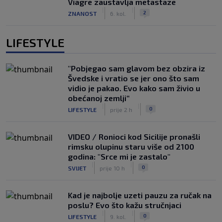
Viagre zaustavlja metastaze
|
|
2
ZNANOST
6. kol.
LIFESTYLE
"Pobjegao sam glavom bez obzira iz
Švedske i vratio se jer ono što sam
vidio je pakao. Evo kako sam živio u
obećanoj zemlji“
|
|
0
LIFESTYLE
prije 2 h
VIDEO / Ronioci kod Sicilije pronašli
rimsku olupinu staru više od 2100
godina: "Srce mi je zastalo"
|
|
0
SVIJET
prije 10 h
Kad je najbolje uzeti pauzu za ručak na
poslu? Evo što kažu stručnjaci
|
|
0
LIFESTYLE
9. kol.