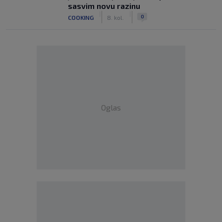
sasvim novu razinu
|
|
0
COOKING
8. kol.
Oglas