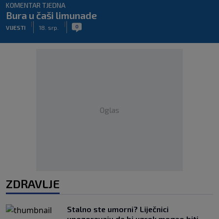
KOMENTAR TJEDNA
Bura u čaši limunade
|
|
0
VIJESTI
18. srp.
Oglas
ZDRAVLJE
Stalno ste umorni? Liječnici
upozoravaju da bi uzrok mogao biti