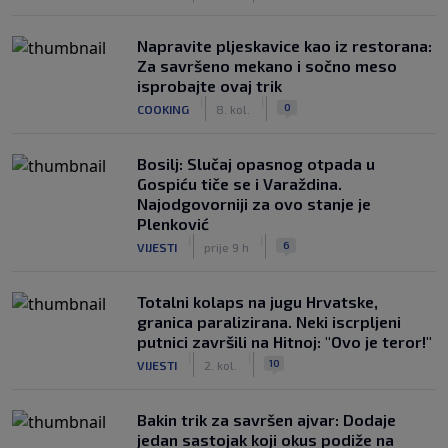
Napravite pljeskavice kao iz restorana:
Za savršeno mekano i sočno meso
isprobajte ovaj trik
|
|
0
COOKING
8. kol.
Bosilj: Slučaj opasnog otpada u
Gospiću tiče se i Varaždina.
Najodgovorniji za ovo stanje je
Plenković
|
|
6
VIJESTI
prije 9 h
Totalni kolaps na jugu Hrvatske,
granica paralizirana. Neki iscrpljeni
putnici završili na Hitnoj: "Ovo je teror!"
|
|
10
VIJESTI
2. kol.
Bakin trik za savršen ajvar: Dodaje
jedan sastojak koji okus podiže na