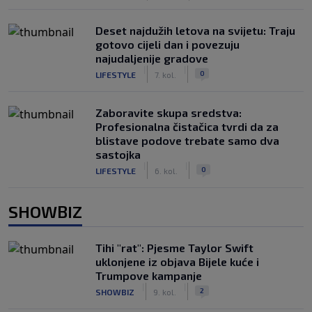
Deset najdužih letova na svijetu: Traju
gotovo cijeli dan i povezuju
najudaljenije gradove
|
|
0
LIFESTYLE
7. kol.
Zaboravite skupa sredstva:
Profesionalna čistačica tvrdi da za
blistave podove trebate samo dva
sastojka
|
|
0
LIFESTYLE
6. kol.
SHOWBIZ
Tihi "rat": Pjesme Taylor Swift
uklonjene iz objava Bijele kuće i
Trumpove kampanje
|
|
2
SHOWBIZ
9. kol.