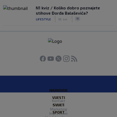
N1 kviz / Koliko dobro poznajete
stihove Đorđa Balaševića?
|
|
11
LIFESTYLE
18. svi.
NAJNOVIJE
VIJESTI
Kontakt
O Nama
SVIJET
Marketing
SPORT
Impressum