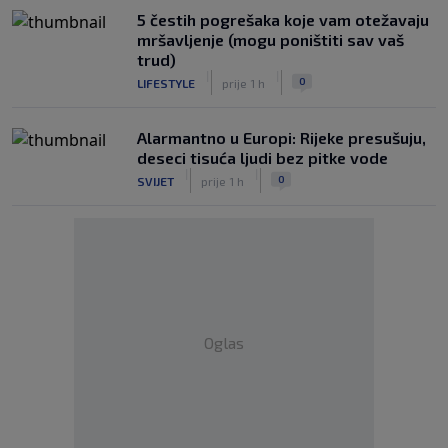
5 čestih pogrešaka koje vam otežavaju
mršavljenje (mogu poništiti sav vaš
trud)
|
|
0
LIFESTYLE
prije 1 h
Alarmantno u Europi: Rijeke presušuju,
deseci tisuća ljudi bez pitke vode
|
|
0
SVIJET
prije 1 h
Oglas