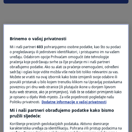
2 KOMENTARA
Najnovije
Brinemo o vašoj privatnosti
Mi i naši partneri
603
pohranjujemo osobne podatke, kao što su podaci
prije 3 mjeseci
Ja
o pregledavanju ili jedinstveni identifikatori, i pristupamo im na vašem
uređaju. Odabirom opcije Prihvaćam omogućit ćete tehnologije
praćenja koje podržavaju svrhe za čije pružanje mi i naši partneri
Rat izmedju EU i Rusije za račun Amerike i preko
obrađujemo podatke. Ako su alati za praćenje onemogućeni, određeni
sadržaj i oglasi koje vidite možda više neće biti toliko relevantni za vas.
ledja Ukrainaca.
Možete se vratiti na ovaj izbornik kako biste izmijenili svoje odabire ili
povukli pristanak u bilo kojem trenutku klikom na Upravljaj postavkama
Odgovor
poveznicu pri dnu web-stranice [ili plutajuće ikone u donjem lijevom
kutu web stranice, ako je primjenjivo]. Vaši će se odabiri primijeniti kako
je opisano u dijelu Web-mjesto. Za više pojedinosti pogledajte našu
Politiku privatnosti.
Dodatne informacije o vašoj privatnosti
Mi i naši partneri obrađujemo podatke kako bismo
prije 3 mjeseci
EMY
pružili sljedeće:
Korištenje preciznih geolokacijskih podataka. Aktivno skeniranje
Biti će ovo forum za pamćenje, hoće li ruski
karakteristika uređaja za identifikaciju. Pohrana i/ili pristup podacima na