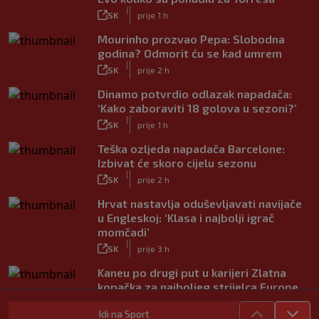
|
SK
prije 1 h
Mourinho prozvao Pepa: Slobodna
godina? Odmorit ću se kad umrem
|
SK
prije 2 h
Dinamo potvrdio odlazak napadača:
‘Kako zaboraviti 18 golova u sezoni?’
|
SK
prije 1 h
Teška ozljeda napadača Barcelone:
Izbivat će skoro cijelu sezonu
|
SK
prije 2 h
Hrvat nastavlja oduševljavati navijače
u Engleskoj: ‘Klasa i najbolji igrač
momčadi’
|
SK
prije 3 h
Kaneu po drugi put u karijeri Zlatna
kopačka za najboljeg strijelca Europe
|
SK
prije 4 h
Idi na Sport