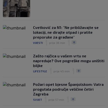
Cvetković za N1: "Ne približavajte se
lokaciji, ne dirajte otpad i pratite
preporuke za građane"
|
|
0
VIJESTI
prije 36 min
Zašto rajčica u vašem vrtu ne
napreduje? Ove pogreške mogu uništiti
biljke
|
|
0
LIFESTYLE
prije 45 min
Požari opet bjesne Španjolskom: Vatra
progutala područje veličine četiri
Zagreba
|
|
0
SVIJET
prije 57 min