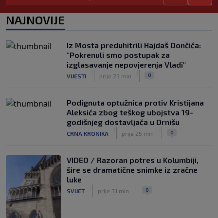
Podatak koji zabrinjava navijače: Ovo
se Hajduku dogodilo u čak pet utakmica
NAJNOVIJE
ove sezone
|
SK
prije 9 h
Iz Mosta preduhitrili Hajdaš Dončića:
ANKETA / Treba li Hajduk smijeniti
"Pokrenuli smo postupak za
Gonzala Garciju?
izglasavanje nepovjerenja Vladi"
|
|
|
SK
prije 6 h
0
VIJESTI
prije 23 min
Podignuta optužnica protiv Kristijana
Aleksića zbog teškog ubojstva 19-
godišnjeg dostavljača u Drnišu
|
|
0
CRNA KRONIKA
prije 25 min
VIDEO / Razoran potres u Kolumbiji,
šire se dramatične snimke iz zračne
luke
|
|
0
SVIJET
prije 31 min