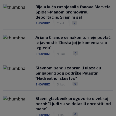
Bijela kuća razbjesnila fanove Marvela,
Spider-Manom promovirali
deportacije: Sramim se!
|
|
0
SHOWBIZ
7. kol.
Ariana Grande se nakon turneje povlači
iz javnosti: "Dosta joj je komentara o
izgledu"
|
|
0
SHOWBIZ
4. kol.
Slavnom bendu zabranili ulazak u
Singapur zbog podrške Palestini:
"Nadrealno iskustvo"
|
|
0
SHOWBIZ
3. kol.
Slavni glazbenik progovorio o velikoj
borbi: "Ljudi su se dolazili oprostiti od
mene"
|
|
0
SHOWBIZ
3. kol.