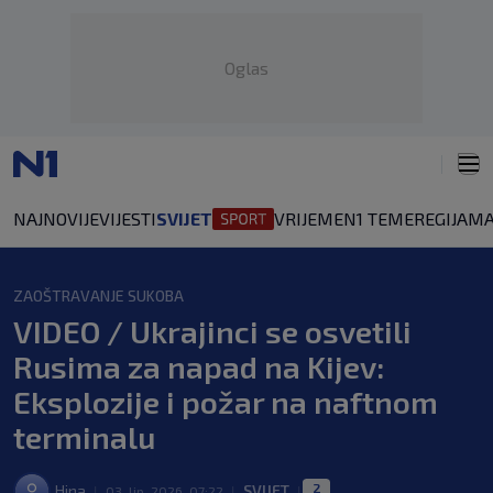
Oglas
NAJNOVIJE
VIJESTI
SVIJET
VRIJEME
N1 TEME
REGIJA
MA
ZAOŠTRAVANJE SUKOBA
VIDEO / Ukrajinci se osvetili
Rusima za napad na Kijev:
Eksplozije i požar na naftnom
terminalu
2
Hina
SVIJET
|
03. lip. 2026. 07:22
|
|