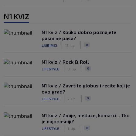
N1 KVIZ
N1 kviz / Koliko dobro poznajete
pasmine pasa?
|
|
0
LJUBIMCI
13. lip.
N1 kviz / Rock & Roll
|
|
0
LIFESTYLE
8. lip.
N1 kviz / Zavrtite globus i recite koji je
ovo grad?
|
|
0
LIFESTYLE
2. lip.
N1 kviz / Zmije, meduze, komarci... Tko
je najopasniji?
|
|
0
LIFESTYLE
1. lip.