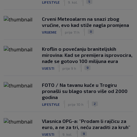
5
LIFESTYLE
9. kol.
Crveni Meteoalarm na snazi zbog
vrućine, evo kad stiže nagla promjena
|
|
0
VRIJEME
prije 11 h
Kroflin o povećanju braniteljskih
mirovina: Kad se premijera isprovocira,
nađe se gotovo 100 milijuna eura
|
|
9
VIJESTI
prije 9 h
FOTO / Na tavanu kuće u Trogiru
pronašli su blago staro više od 2000
godina
|
|
2
LIFESTYLE
prije 10 h
Vlasnica OPG-a: "Prodam li rajčicu za
euro, a ne za tri, neću zaraditi za kruh"
|
|
9
VIJESTI
9. kol.