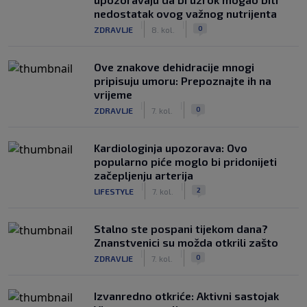
nedostatak ovog važnog nutrijenta
|
|
0
ZDRAVLJE
8. kol.
Ove znakove dehidracije mnogi
pripisuju umoru: Prepoznajte ih na
vrijeme
|
|
0
ZDRAVLJE
7. kol.
Kardiologinja upozorava: Ovo
popularno piće moglo bi pridonijeti
začepljenju arterija
|
|
2
LIFESTYLE
7. kol.
Stalno ste pospani tijekom dana?
Znanstvenici su možda otkrili zašto
|
|
0
ZDRAVLJE
7. kol.
Izvanredno otkriće: Aktivni sastojak