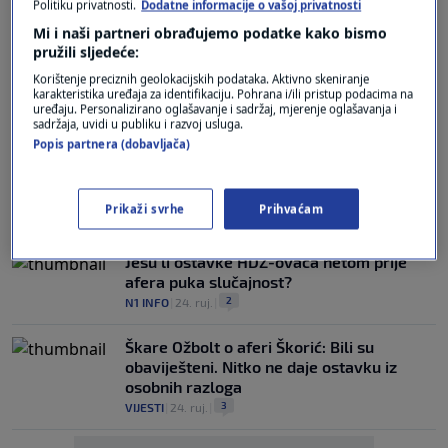
Politiku privatnosti.
Dodatne informacije o vašoj privatnosti
Mi i naši partneri obrađujemo podatke kako bismo
"GORE JE NEGO DEVEDESETIH"
Turudić nije došao na okrugli stol o
pružili sljedeće:
korupciji: "To samo pokazuje da bi trebao
Korištenje preciznih geolokacijskih podataka. Aktivno skeniranje
biti razriješen"
karakteristika uređaja za identifikaciju. Pohrana i/ili pristup podacima na
uređaju. Personalizirano oglašavanje i sadržaj, mjerenje oglašavanja i
8
VIJESTI
|
9. pro.
|
sadržaja, uvidi u publiku i razvoj usluga.
Popis partnera (dobavljača)
Osam godina Andreja Plenkovića: Ovaj
detalj svi vide kao njegovu veliku
slabost...
Prikaži svrhe
Prihvaćam
1
VIJESTI
|
18. lis.
|
Jesu li ostavke HDZ-ovaca netom prije
afera puka slučajnost?
2
N1 INFO
|
24. ruj.
|
Škare Ožbolt o aferi Škorić: Bili su
obaviješteni. Nitko ne daje ostavku iz
osobnih razloga
3
VIJESTI
|
24. ruj.
|