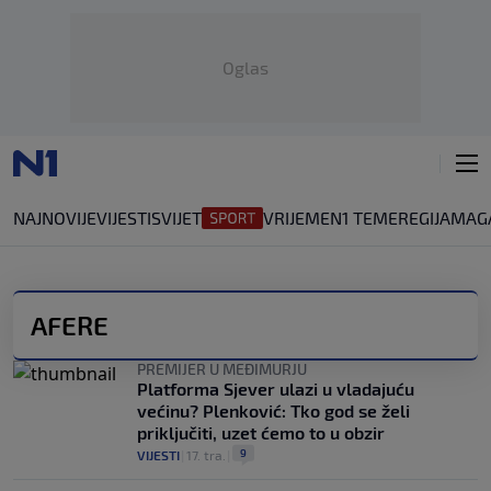
Oglas
NAJNOVIJE
VIJESTI
SVIJET
VRIJEME
N1 TEME
REGIJA
MAG
AFERE
PREMIJER U MEĐIMURJU
Platforma Sjever ulazi u vladajuću
većinu? Plenković: Tko god se želi
priključiti, uzet ćemo to u obzir
9
VIJESTI
|
17. tra.
|