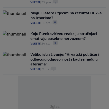
0
VIJESTI
|
23. pro.
|
Mogu li afere utjecati na rezultat HDZ-a
na izborima?
0
VIJESTI
|
14. pro.
|
Koju Plenkovićevu reakciju stručnjaci
smatraju posebno nervoznom?
0
VIJESTI
|
24. stu.
|
Veliko istraživanje: "Hrvatski političari
odbacuju odgovornost i kad se nađu u
aferama"
0
VIJESTI
|
21. lis.
|
Oglas