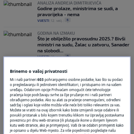
ANALIZA ANDREJA DIMITRIJEVIĆA
Godine prolaze, ministrima se sudi, a
pravorijeka - nema
6
VIJESTI
|
12. velj.
|
GODINA NA IZMAKU
Što je obilježilo pravosudnu 2025.? Bivši
ministri na sudu, Žalac u zatvoru, Sanader
na slobodi...
0
VIJESTI
|
31. pro.
|
Brinemo o vašoj privatnosti
Mi i naši partneri
603
pohranjujemo osobne podatke, kao što su podaci
o pregledavanju ili jedinstveni identifikatori, i pristupamo im na vašem
uređaju. Odabirom opcije Prihvaćam omogućit ćete tehnologije
praćenja koje podržavaju svrhe za čije pružanje mi i naši partneri
obrađujemo podatke. Ako su alati za praćenje onemogućeni, određeni
Oglas
sadržaj i oglasi koje vidite možda više neće biti toliko relevantni za vas.
Možete se vratiti na ovaj izbornik kako biste izmijenili svoje odabire ili
povukli pristanak u bilo kojem trenutku klikom na Upravljaj postavkama
poveznicu pri dnu web-stranice [ili plutajuće ikone u donjem lijevom
kutu web stranice, ako je primjenjivo]. Vaši će se odabiri primijeniti kako
je opisano u dijelu Web-mjesto. Za više pojedinosti pogledajte našu