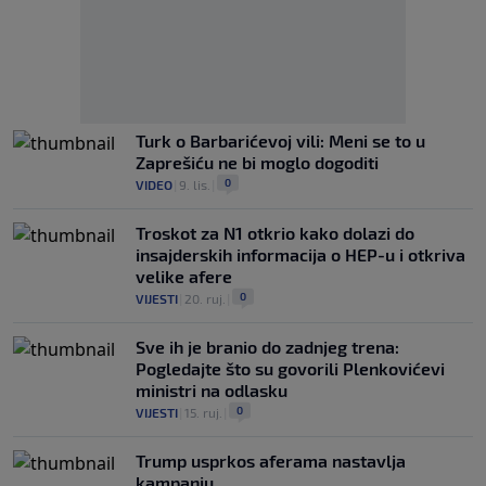
Turk o Barbarićevoj vili: Meni se to u
Zaprešiću ne bi moglo dogoditi
0
VIDEO
|
9. lis.
|
Troskot za N1 otkrio kako dolazi do
insajderskih informacija o HEP-u i otkriva
velike afere
0
VIJESTI
|
20. ruj.
|
Sve ih je branio do zadnjeg trena:
Pogledajte što su govorili Plenkovićevi
ministri na odlasku
0
VIJESTI
|
15. ruj.
|
Trump usprkos aferama nastavlja
kampanju