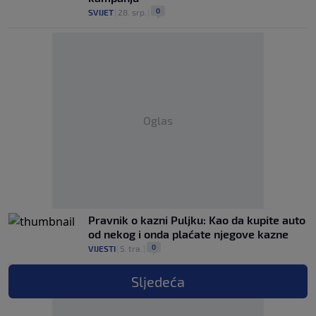
0
SVIJET
|
28. srp.
|
Oglas
Pravnik o kazni Puljku: Kao da kupite auto
od nekog i onda plaćate njegove kazne
0
VIJESTI
|
5. tra.
|
Sljedeća