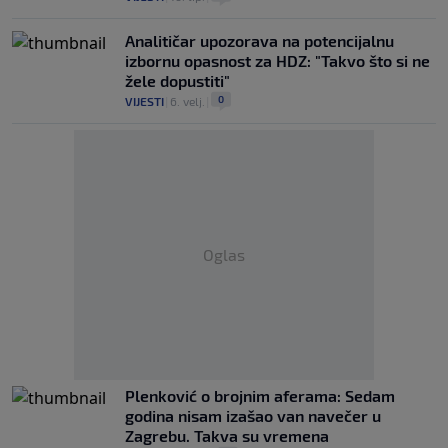
Analitičar upozorava na potencijalnu
izbornu opasnost za HDZ: "Takvo što si ne
žele dopustiti"
0
VIJESTI
|
6. velj.
|
Oglas
Plenković o brojnim aferama: Sedam
godina nisam izašao van navečer u
Zagrebu. Takva su vremena