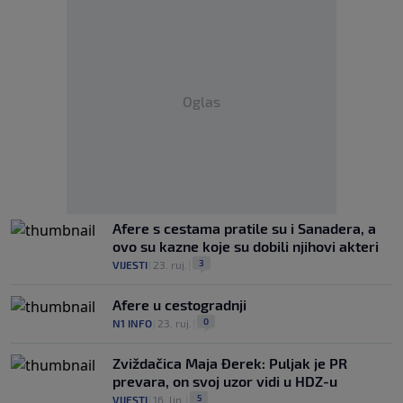
Oglas
Afere s cestama pratile su i Sanadera, a
ovo su kazne koje su dobili njihovi akteri
3
VIJESTI
|
23. ruj.
|
Afere u cestogradnji
0
N1 INFO
|
23. ruj.
|
Zviždačica Maja Đerek: Puljak je PR
prevara, on svoj uzor vidi u HDZ-u
5
VIJESTI
|
16. lip.
|