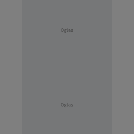
Oglas
Oglas