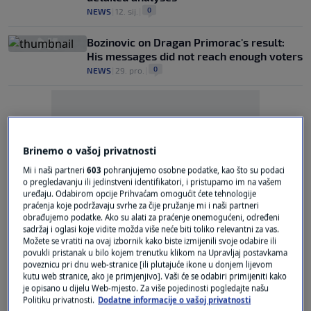
0
NEWS
|
12. sij.
|
Bozinovic on Dragan Primorac's result:
His messages did not reach enough voters
0
NEWS
|
29. pro.
|
Brinemo o vašoj privatnosti
Mi i naši partneri
603
pohranjujemo osobne podatke, kao što su podaci
Oglas
o pregledavanju ili jedinstveni identifikatori, i pristupamo im na vašem
uređaju. Odabirom opcije Prihvaćam omogućit ćete tehnologije
praćenja koje podržavaju svrhe za čije pružanje mi i naši partneri
obrađujemo podatke. Ako su alati za praćenje onemogućeni, određeni
sadržaj i oglasi koje vidite možda više neće biti toliko relevantni za vas.
Možete se vratiti na ovaj izbornik kako biste izmijenili svoje odabire ili
povukli pristanak u bilo kojem trenutku klikom na Upravljaj postavkama
poveznicu pri dnu web-stranice [ili plutajuće ikone u donjem lijevom
Attack in Zagreb school: Minister reveals
kutu web stranice, ako je primjenjivo]. Vaši će se odabiri primijeniti kako
new details
je opisano u dijelu Web-mjesto. Za više pojedinosti pogledajte našu
Politiku privatnosti.
Dodatne informacije o vašoj privatnosti
0
NEWS
|
20. pro.
|