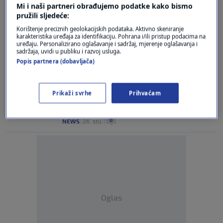
Mi i naši partneri obrađujemo podatke kako bismo
pružili sljedeće:
Croatia temporarily suspends asylum
applications from Syrians
Korištenje preciznih geolokacijskih podataka. Aktivno skeniranje
0
karakteristika uređaja za identifikaciju. Pohrana i/ili pristup podacima na
NEWS
|
10. pro.
|
uređaju. Personalizirano oglašavanje i sadržaj, mjerenje oglašavanja i
sadržaja, uvidi u publiku i razvoj usluga.
Parents of two babies buried in the yard
Popis partnera (dobavljača)
are questioned
0
NEWS
|
4. pro.
|
Prikaži svrhe
Prihvaćam
11 arrests in international operation for
copyright theft, says Bozinovic
0
NEWS
|
26. stu.
|
Oglas