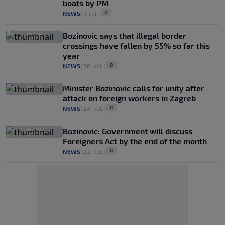
boats by PM
0
NEWS
|
7. ruj.
|
Bozinovic says that illegal border
crossings have fallen by 55% so far this
year
0
NEWS
|
30. kol.
|
Minister Bozinovic calls for unity after
attack on foreign workers in Zagreb
0
NEWS
|
23. kol.
|
Bozinovic: Government will discuss
Foreigners Act by the end of the month
0
NEWS
|
22. kol.
|