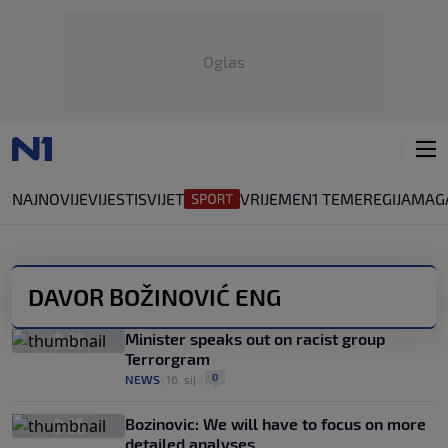
Oglas
NAJNOVIJE
VIJESTI
SVIJET
VRIJEME
N1 TEME
REGIJA
MAG
DAVOR BOŽINOVIĆ ENG
Minister speaks out on racist group
Terrorgram
0
NEWS
|
16. sij.
|
Bozinovic: We will have to focus on more
detailed analyses