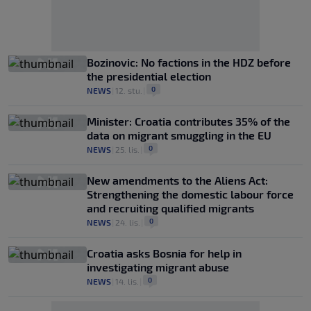
Bozinovic: No factions in the HDZ before
the presidential election
0
NEWS
|
12. stu.
|
Minister: Croatia contributes 35% of the
data on migrant smuggling in the EU
0
NEWS
|
25. lis.
|
New amendments to the Aliens Act:
Strengthening the domestic labour force
and recruiting qualified migrants
0
NEWS
|
24. lis.
|
Croatia asks Bosnia for help in
investigating migrant abuse
0
NEWS
|
14. lis.
|