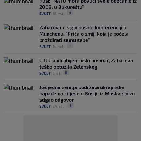
Rusi: "NATO mora povući svoje obećanje iz
2008. u Bukureštu"
0
SVIJET
|
18. velj.
|
Zaharova o sigurnosnoj konferenciji u
Munchenu: "Priča o zmiji koja je počela
proždirati samu sebe"
1
SVIJET
|
14. velj.
|
U Ukrajini ubijen ruski novinar, Zaharova
teško optužila Zelenskog
0
SVIJET
|
5. sij.
|
Još jedna zemlja podržala ukrajinske
napade na ciljeve u Rusiji, iz Moskve brzo
stigao odgovor
1
SVIJET
|
24. stu.
|