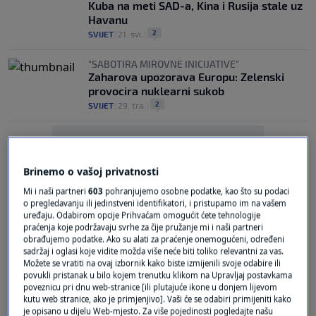
Kuba na meti SAD-a, Kina i Rusija stale uz
Havanu
2
SVIJET
|
21. svi.
|
"SABOTIRA MIROVNE INICIJATIVE"
Zaharova upozorava Europu: Zelenski
provocira nuklearni sukob
2
SVIJET
|
29. tra.
|
Brinemo o vašoj privatnosti
Mi i naši partneri
603
pohranjujemo osobne podatke, kao što su podaci
o pregledavanju ili jedinstveni identifikatori, i pristupamo im na vašem
Oglas
uređaju. Odabirom opcije Prihvaćam omogućit ćete tehnologije
praćenja koje podržavaju svrhe za čije pružanje mi i naši partneri
obrađujemo podatke. Ako su alati za praćenje onemogućeni, određeni
sadržaj i oglasi koje vidite možda više neće biti toliko relevantni za vas.
Možete se vratiti na ovaj izbornik kako biste izmijenili svoje odabire ili
povukli pristanak u bilo kojem trenutku klikom na Upravljaj postavkama
poveznicu pri dnu web-stranice [ili plutajuće ikone u donjem lijevom
kutu web stranice, ako je primjenjivo]. Vaši će se odabiri primijeniti kako
RUSKE PRIJETNJE
je opisano u dijelu Web-mjesto. Za više pojedinosti pogledajte našu