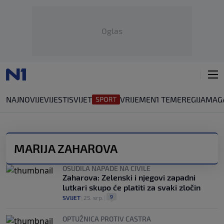
Oglas
NAJNOVIJE
VIJESTI
SVIJET
VRIJEME
N1 TEME
REGIJA
MAG
MARIJA ZAHAROVA
OSUDILA NAPADE NA CIVILE
Zaharova: Zelenski i njegovi zapadni
lutkari skupo će platiti za svaki zločin
9
SVIJET
|
25. srp.
|
OPTUŽNICA PROTIV CASTRA