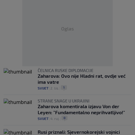
Oglas
ČELNICA RUSKE DIPLOMACIJE
Zaharova: Ovo nije Hladni rat, ovdje već
ima vatre
1
SVIJET
|
2. lis.
|
STRANE SNAGE U UKRAJINI
Zaharova komentirala izjavu Von der
Leyen: "Fundamentalno neprihvatljivo!"
0
SVIJET
|
4. ruj.
|
Rusi priznali: Sjevernokorejski vojnici