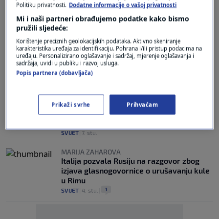
Zaharova: Baltičke zemlje su upozorene,
Politiku privatnosti.
Dodatne informacije o vašoj privatnosti
ako budu razumne poslušat će
Mi i naši partneri obrađujemo podatke kako bismo
0
SVIJET
|
7. tra.
|
pružili sljedeće:
Korištenje preciznih geolokacijskih podataka. Aktivno skeniranje
MARIJA ZAHAROVA
karakteristika uređaja za identifikaciju. Pohrana i/ili pristup podacima na
Glasnogovornica ruskog ministarstva:
uređaju. Personalizirano oglašavanje i sadržaj, mjerenje oglašavanja i
sadržaja, uvidi u publiku i razvoj usluga.
Ursula nije mogla ne čuti za Kosovo
Popis partnera (dobavljača)
1
SVIJET
|
25. stu.
|
NASTUPI SRPSKOG PREDSJEDNIKA
Zaharova: Postoji li samo jedan
Prikaži svrhe
Prihvaćam
predsjednik Vučić? Kao da intervjue daju
potpuno različiti ljudi
SVIJET
|
7. stu.
MARIJA ZAHAROVA
Italija pozvala Rusiju na razgovor zbog
izjava glasnogovornice o urušavanju kule
u Rimu
1
SVIJET
|
4. stu.
|