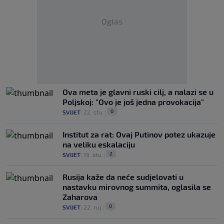
Oglas
Ova meta je glavni ruski cilj, a nalazi se u
Poljskoj: "Ovo je još jedna provokacija"
0
SVIJET
|
22. stu.
|
Institut za rat: Ovaj Putinov potez ukazuje
na veliku eskalaciju
2
SVIJET
|
19. stu.
|
Rusija kaže da neće sudjelovati u
nastavku mirovnog summita, oglasila se
Zaharova
0
SVIJET
|
22. ruj.
|