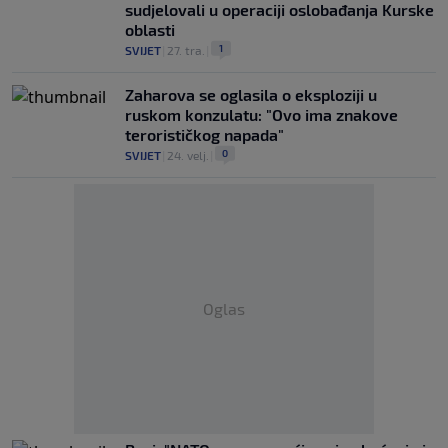
sudjelovali u operaciji oslobađanja Kurske
oblasti
1
SVIJET
|
27. tra.
|
Zaharova se oglasila o eksploziji u
ruskom konzulatu: "Ovo ima znakove
terorističkog napada"
0
SVIJET
|
24. velj.
|
Oglas