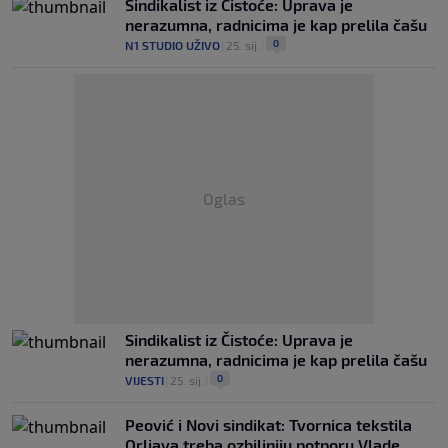
Sindikalist iz Čistoće: Uprava je
nerazumna, radnicima je kap prelila čašu
0
N1 STUDIO UŽIVO
|
25. sij.
|
Oglas
Sindikalist iz Čistoće: Uprava je
nerazumna, radnicima je kap prelila čašu
0
VIJESTI
|
25. sij.
|
Peović i Novi sindikat: Tvornica tekstila
Orljava treba ozbiljniju potporu Vlade