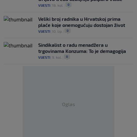
0
VIJESTI
|
18. kol.
|
Veliki broj radnika u Hrvatskoj prima
plaće koje onemogućuju dostojan život
0
VIJESTI
|
10. lip.
|
Sindikalist o radu menadžera u
trgovinama Konzuma: To je demagogija
0
VIJESTI
|
9. kol.
|
Oglas