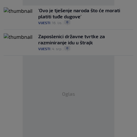
'Ovo je tješenje naroda što će morati
platiti tuđe dugove'
0
VIJESTI
|
16. lis.
|
Zaposlenici državne tvrtke za
razminiranje idu u štrajk
0
VIJESTI
|
4. srp.
|
Oglas