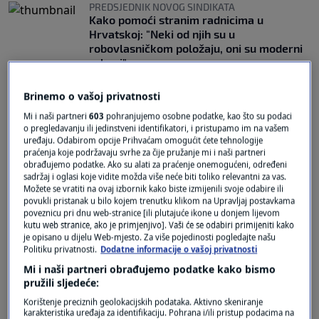
PREDSJEDNIK NOVOG SINDIKATA
Kako pomoći stranim radnicima u
Hrvatskoj: "Neki od njih su u
robovlasničkom položaju, oni su moderni
robovi"
0
VIJESTI
|
15. lis.
|
Brinemo o vašoj privatnosti
POZNATI SINDIKALIST
Mi i naši partneri
603
pohranjujemo osobne podatke, kao što su podaci
Mario Iveković: Dostojanstvena plaća bi
o pregledavanju ili jedinstveni identifikatori, i pristupamo im na vašem
trebala biti 2025 eura. Što ona pokriva?
uređaju. Odabirom opcije Prihvaćam omogućit ćete tehnologije
1
EKONOMIJA
|
25. ruj.
|
praćenja koje podržavaju svrhe za čije pružanje mi i naši partneri
obrađujemo podatke. Ako su alati za praćenje onemogućeni, određeni
sadržaj i oglasi koje vidite možda više neće biti toliko relevantni za vas.
Možete se vratiti na ovaj izbornik kako biste izmijenili svoje odabire ili
povukli pristanak u bilo kojem trenutku klikom na Upravljaj postavkama
poveznicu pri dnu web-stranice [ili plutajuće ikone u donjem lijevom
kutu web stranice, ako je primjenjivo]. Vaši će se odabiri primijeniti kako
je opisano u dijelu Web-mjesto. Za više pojedinosti pogledajte našu
Politiku privatnosti.
Dodatne informacije o vašoj privatnosti
Oglas
Mi i naši partneri obrađujemo podatke kako bismo
pružili sljedeće:
Korištenje preciznih geolokacijskih podataka. Aktivno skeniranje
karakteristika uređaja za identifikaciju. Pohrana i/ili pristup podacima na