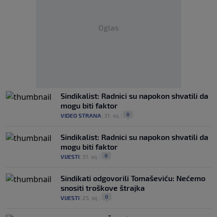
Oglas
Sindikalist: Radnici su napokon shvatili da
mogu biti faktor
0
VIDEO STRANA
|
31. sij.
|
Sindikalist: Radnici su napokon shvatili da
mogu biti faktor
0
VIJESTI
|
31. sij.
|
Sindikati odgovorili Tomaševiću: Nećemo
snositi troškove štrajka
0
VIJESTI
|
25. sij.
|