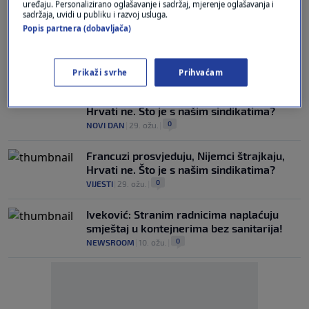
uređaju. Personalizirano oglašavanje i sadržaj, mjerenje oglašavanja i
sadržaja, uvidi u publiku i razvoj usluga.
Popis partnera (dobavljača)
Policija na Jakuševcu, objavljeni podaci o
kvaliteti zraka u Zagrebu
0
VIJESTI
|
5. pro.
|
Prikaži svrhe
Prihvaćam
Francuzi prosvjeduju, Nijemci štrajkaju,
Hrvati ne. Što je s našim sindikatima?
0
NOVI DAN
|
29. ožu.
|
Francuzi prosvjeduju, Nijemci štrajkaju,
Hrvati ne. Što je s našim sindikatima?
0
VIJESTI
|
29. ožu.
|
Iveković: Stranim radnicima naplaćuju
smještaj u kontejnerima bez sanitarija!
0
NEWSROOM
|
10. ožu.
|