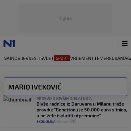
Oglas
NAJNOVIJE
VIJESTI
SVIJET
VRIJEME
N1 TEME
REGIJA
MAG
MARIO IVEKOVIĆ
PROSVJED BIVŠIH DJELATNICA
Bivše radnice iz Daruvara u Milanu traže
pravdu: "Benettonu je 50.000 eura sitnica,
a ne žele isplatiti otpremnine"
1
EKONOMIJA
|
20. svi.
|