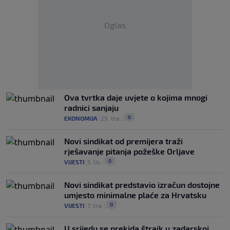
Oglas
Ova tvrtka daje uvjete o kojima mnogi
radnici sanjaju
0
EKONOMIJA
|
29. tra.
|
Novi sindikat od premijera traži
rješavanje pitanja požeške Orljave
0
VIJESTI
|
5. lis.
|
Novi sindikat predstavio izračun dostojne
umjesto minimalne plaće za Hrvatsku
0
VIJESTI
|
7. tra.
|
U srijedu se prekida štrajk u zadarskoj