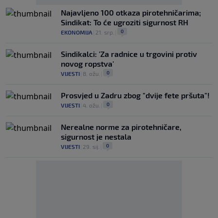
Najavljeno 100 otkaza pirotehničarima;
Sindikat: To će ugroziti sigurnost RH
0
EKONOMIJA
|
21. srp.
|
Sindikalci: 'Za radnice u trgovini protiv
novog ropstva'
0
VIJESTI
|
8. ožu.
|
Prosvjed u Zadru zbog "dvije fete pršuta"!
0
VIJESTI
|
4. ožu.
|
Nerealne norme za pirotehničare,
sigurnost je nestala
0
VIJESTI
|
29. sij.
|