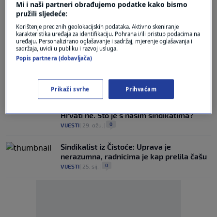
Mi i naši partneri obrađujemo podatke kako bismo
Mario Iveković: Dostojanstvena plaća bi
pružili sljedeće:
trebala biti 2025 eura. Što ona pokriva?
1
EKONOMIJA
|
25. ruj.
|
Korištenje preciznih geolokacijskih podataka. Aktivno skeniranje
karakteristika uređaja za identifikaciju. Pohrana i/ili pristup podacima na
uređaju. Personalizirano oglašavanje i sadržaj, mjerenje oglašavanja i
MNOGI KRŠE NJIHOVA PRAVA
sadržaja, uvidi u publiku i razvoj usluga.
Sve je više stranih radnika u sindikatima.
Popis partnera (dobavljača)
"Lako je gdje postoji podružnica. A što s
agregatorima?"
0
VIJESTI
|
21. srp.
|
Prikaži svrhe
Prihvaćam
Francuzi prosvjeduju, Nijemci štrajkaju,
Hrvati ne. Što je s našim sindikatima?
0
VIJESTI
|
29. ožu.
|
Sindikalist iz Čistoće: Uprava je
nerazumna, radnicima je kap prelila čašu
0
VIJESTI
|
25. sij.
|