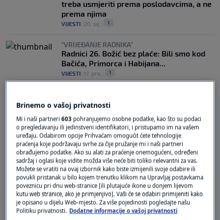
treba usmjeriti prema poslodavcima, a ne
prema njima
1
VIJESTI
|
20. sij.
|
"VRIJEĐANJE RADNIKA"
Radnici 26. Božić bez plaće: Bili smo kod
Bačića, Primorca i Habijana...
1
VIJESTI
|
17. pro.
|
Brinemo o vašoj privatnosti
Mi i naši partneri
603
pohranjujemo osobne podatke, kao što su podaci
o pregledavanju ili jedinstveni identifikatori, i pristupamo im na vašem
uređaju. Odabirom opcije Prihvaćam omogućit ćete tehnologije
praćenja koje podržavaju svrhe za čije pružanje mi i naši partneri
Oglas
obrađujemo podatke. Ako su alati za praćenje onemogućeni, određeni
sadržaj i oglasi koje vidite možda više neće biti toliko relevantni za vas.
Možete se vratiti na ovaj izbornik kako biste izmijenili svoje odabire ili
povukli pristanak u bilo kojem trenutku klikom na Upravljaj postavkama
poveznicu pri dnu web-stranice [ili plutajuće ikone u donjem lijevom
kutu web stranice, ako je primjenjivo]. Vaši će se odabiri primijeniti kako
je opisano u dijelu Web-mjesto. Za više pojedinosti pogledajte našu
Politiku privatnosti.
Dodatne informacije o vašoj privatnosti
POZNATI SINDIKALIST