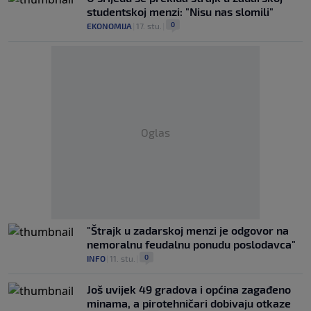
studentskoj menzi: "Nisu nas slomili"
0
EKONOMIJA
|
17. stu.
|
Oglas
"Štrajk u zadarskoj menzi je odgovor na
nemoralnu feudalnu ponudu poslodavca"
0
INFO
|
11. stu.
|
Još uvijek 49 gradova i općina zagađeno
minama, a pirotehničari dobivaju otkaze