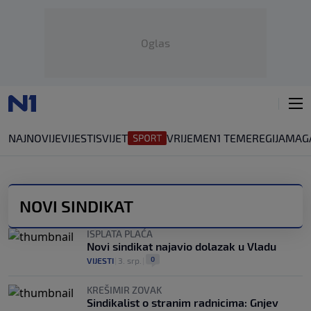
Oglas
NAJNOVIJE
VIJESTI
SVIJET
VRIJEME
N1 TEME
REGIJA
MAG
NOVI SINDIKAT
ISPLATA PLAĆA
Novi sindikat najavio dolazak u Vladu
0
VIJESTI
|
3. srp.
|
KREŠIMIR ZOVAK
Sindikalist o stranim radnicima: Gnjev