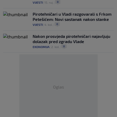
0
VIJESTI
|
15. ruj.
|
Pirotehničari u Vladi razgovarali s Frkom
Petešićem: Novi sastanak nakon stanke
0
VIJESTI
|
4. kol.
|
Nakon prosvjeda pirotehničari najavljuju
dolazak pred zgradu Vlade
0
EKONOMIJA
|
2. kol.
|
Oglas