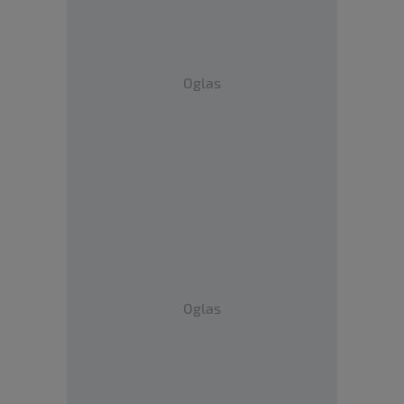
Oglas
Oglas