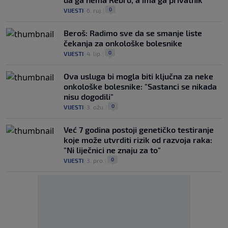
0
VIJESTI
|
6. ruj.
|
Beroš: Radimo sve da se smanje liste
čekanja za onkološke bolesnike
0
VIJESTI
|
4. lip.
|
Ova usluga bi mogla biti ključna za neke
onkološke bolesnike: "Sastanci se nikada
nisu dogodili"
0
VIJESTI
|
3. ožu.
|
Već 7 godina postoji genetičko testiranje
koje može utvrditi rizik od razvoja raka:
"Ni liječnici ne znaju za to"
0
VIJESTI
|
3. pro.
|