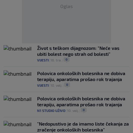
Oglas
Život s teškom dijagnozom: "Neće vas
ubiti bolest nego strah od bolesti"
0
VIJESTI
|
16. tra.
|
Polovica onkoloških bolesnika ne dobiva
terapiju, aparatima prošao rok trajanja
0
VIJESTI
|
10. velj.
|
Polovica onkoloških bolesnika ne dobiva
terapiju, aparatima prošao rok trajanja
0
N1 STUDIO UŽIVO
|
10. velj.
|
"Nedopustivo je da imamo liste čekanja za
zračenje onkoloških bolesnika"