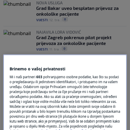
NOVA USLUGA
Grad Bakar uveo besplatan prijevoz za
onkološke pacijente
0
VIJESTI
|
12. tra.
|
NAJAVILA LORA VIDOVIĆ
Grad Zagreb pokrenuo pilot projekt
prijevoza za onkološke pacijente
0
VIJESTI
|
11. tra.
|
Brinemo o vašoj privatnosti
Mi i naši partneri
603
pohranjujemo osobne podatke, kao što su podaci
o pregledavanju ili jedinstveni identifikatori, i pristupamo im na vašem
uređaju. Odabirom opcije Prihvaćam omogućit ćete tehnologije
praćenja koje podržavaju svrhe za čije pružanje mi i naši partneri
Oglas
obrađujemo podatke. Ako su alati za praćenje onemogućeni, određeni
sadržaj i oglasi koje vidite možda više neće biti toliko relevantni za vas.
Možete se vratiti na ovaj izbornik kako biste izmijenili svoje odabire ili
povukli pristanak u bilo kojem trenutku klikom na Upravljaj postavkama
poveznicu pri dnu web-stranice [ili plutajuće ikone u donjem lijevom
kutu web stranice, ako je primjenjivo]. Vaši će se odabiri primijeniti kako
je opisano u dijelu Web-mjesto. Za više pojedinosti pogledajte našu