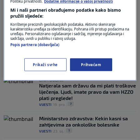
Politiku privatnosti.
Dodatne informacije o vašoj privatnosti
"VELIKI ISKORAK"
Nova šansa za hematološke onkološke
Mi i naši partneri obrađujemo podatke kako bismo
pružili sljedeće:
bolesnike: U Hrvatskoj počinje
proizvodnja CAR-T terapije
Korištenje preciznih geolokacijskih podataka. Aktivno skeniranje
1
ZDRAVLJE
|
23. sij.
|
karakteristika uređaja za identifikaciju. Pohrana i/ili pristup podacima na
uređaju. Personalizirano oglašavanje i sadržaj, mjerenje oglašavanja i
sadržaja, uvidi u publiku i razvoj usluga.
OČEKUJU RJEŠENJE
Popis partnera (dobavljača)
Inicijativa Split je naš! proziva Grad: Zašto
se ne rješava pitanje taksi-prijevoza
onkoloških bolesnika?
Prikaži svrhe
Prihvaćam
0
VIJESTI
|
12. sij.
|
LINA BUDAK
Natjerala sam državu da mi plati troškove
liječenja. Ljudi, imate pravo da vam HZZO
plati preglede!
7
VIJESTI
|
19. pro.
|
Ministarstvo zdravstva: Kekin kasni sa
zahtjevima za onkološke bolesnike
1
VIJESTI
|
23. sij.
|