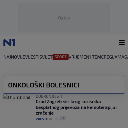
Oglas
NAJNOVIJE
VIJESTI
SVIJET
VRIJEME
N1 TEME
REGIJA
MAG
ONKOLOŠKI BOLESNICI
DOBRE VIJESTI
Grad Zagreb širi krug korisnika
besplatnog prijevoza na kemoterapiju i
zračenje
1
VIJESTI
|
10. lip.
|