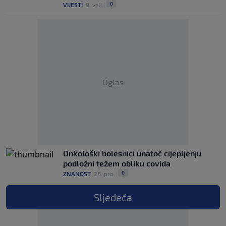
0
VIJESTI
|
9. velj.
|
Oglas
Onkološki bolesnici unatoč cijepljenju
podložni težem obliku covida
0
ZNANOST
|
28. pro.
|
Sljedeća