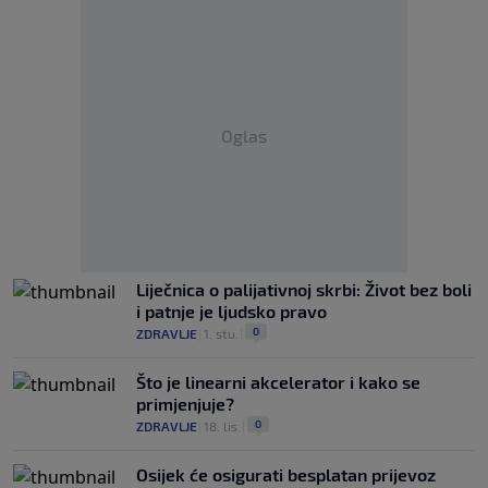
Oglas
Liječnica o palijativnoj skrbi: Život bez boli
i patnje je ljudsko pravo
0
ZDRAVLJE
|
1. stu.
|
Što je linearni akcelerator i kako se
primjenjuje?
0
ZDRAVLJE
|
18. lis.
|
Osijek će osigurati besplatan prijevoz