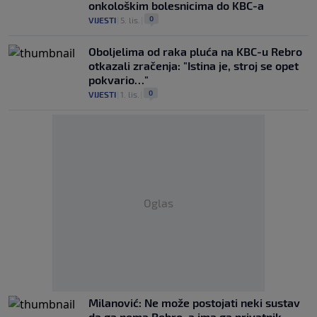
onkološkim bolesnicima do KBC-a
0
VIJESTI
|
5. lis.
|
Oboljelima od raka pluća na KBC-u Rebro
otkazali zračenja: "Istina je, stroj se opet
pokvario…"
0
VIJESTI
|
1. lis.
|
Oglas
Milanović: Ne može postojati neki sustav
da ga nema Rebro, a ima ga privatnik