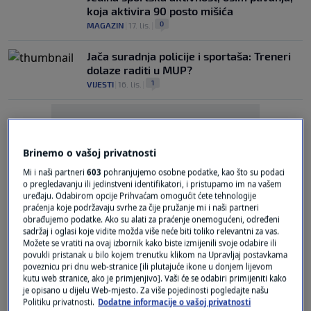
koja aktivira 90 posto mišića
0
MAGAZIN
|
17. lis.
|
Jača suradnja policije i sportaša: Treneri
dolaze raditi u MUP?
1
VIJESTI
|
16. lis.
|
Brinemo o vašoj privatnosti
Mi i naši partneri
603
pohranjujemo osobne podatke, kao što su podaci
o pregledavanju ili jedinstveni identifikatori, i pristupamo im na vašem
Oglas
uređaju. Odabirom opcije Prihvaćam omogućit ćete tehnologije
praćenja koje podržavaju svrhe za čije pružanje mi i naši partneri
obrađujemo podatke. Ako su alati za praćenje onemogućeni, određeni
sadržaj i oglasi koje vidite možda više neće biti toliko relevantni za vas.
Možete se vratiti na ovaj izbornik kako biste izmijenili svoje odabire ili
povukli pristanak u bilo kojem trenutku klikom na Upravljaj postavkama
poveznicu pri dnu web-stranice [ili plutajuće ikone u donjem lijevom
kutu web stranice, ako je primjenjivo]. Vaši će se odabiri primijeniti kako
Miletić želi osnovati sportsku
je opisano u dijelu Web-mjesto. Za više pojedinosti pogledajte našu
reprezentaciju Hrvatskog sabora
Politiku privatnosti.
Dodatne informacije o vašoj privatnosti