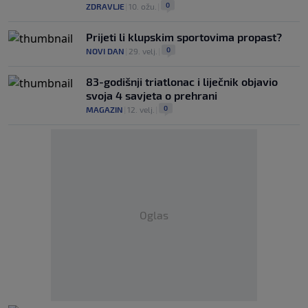
0
ZDRAVLJE
|
10. ožu.
|
Prijeti li klupskim sportovima propast?
0
NOVI DAN
|
29. velj.
|
83-godišnji triatlonac i liječnik objavio
svoja 4 savjeta o prehrani
0
MAGAZIN
|
12. velj.
|
Oglas