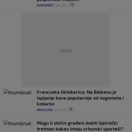
0
NOGOMET
|
26. tra.
|
Oglas
Francuska tiktokerica: Na Balkanu je
ispijanje kave popularnije od nogometa i
košarke
0
MAGAZIN
|
22. tra.
|
Mogu li obični građani dobiti liječnički
tretman kakav imaju vrhunski sportaši?