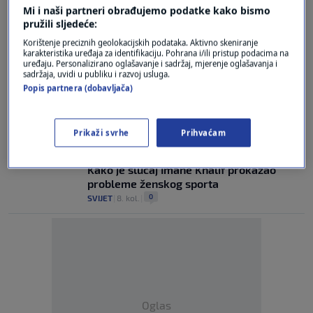
4
VIJESTI
|
24. ruj.
|
Mi i naši partneri obrađujemo podatke kako bismo
pružili sljedeće:
Udruga Biom: Na Balkanu ilegalno strada
Korištenje preciznih geolokacijskih podataka. Aktivno skeniranje
najmanje 160.000 prepelica
karakteristika uređaja za identifikaciju. Pohrana i/ili pristup podacima na
uređaju. Personalizirano oglašavanje i sadržaj, mjerenje oglašavanja i
0
VIJESTI
|
21. kol.
|
sadržaja, uvidi u publiku i razvoj usluga.
Popis partnera (dobavljača)
Mateša: Drago mi je da su ljudi prepoznali
značaj medalja i koliko truda u njih ide
2
VIJESTI
|
8. kol.
|
Prikaži svrhe
Prihvaćam
Dezinformacije, zlostavljanje i nepravda:
Kako je slučaj Imane Khalif prokazao
probleme ženskog sporta
0
SVIJET
|
8. kol.
|
Oglas