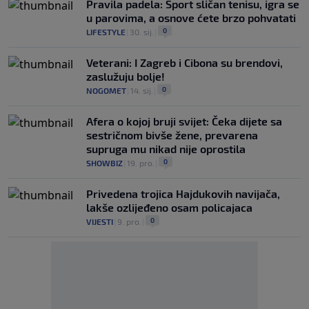
Pravila padela: Sport sličan tenisu, igra se
u parovima, a osnove ćete brzo pohvatati
0
LIFESTYLE
|
30. sij.
|
Veterani: I Zagreb i Cibona su brendovi,
zaslužuju bolje!
0
NOGOMET
|
14. sij.
|
Afera o kojoj bruji svijet: Čeka dijete sa
sestričnom bivše žene, prevarena
supruga mu nikad nije oprostila
0
SHOWBIZ
|
19. pro.
|
Privedena trojica Hajdukovih navijača,
lakše ozlijeđeno osam policajaca
0
VIJESTI
|
9. pro.
|