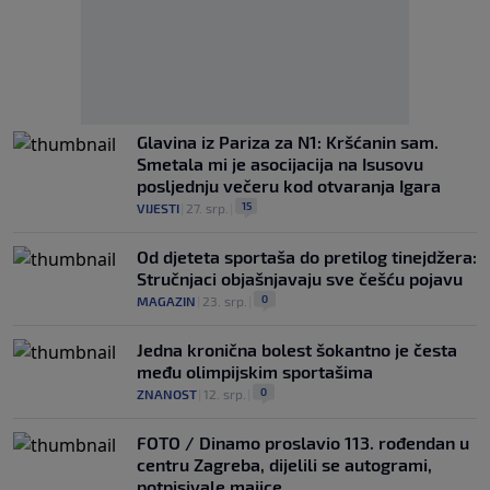
Glavina iz Pariza za N1: Kršćanin sam.
Smetala mi je asocijacija na Isusovu
posljednju večeru kod otvaranja Igara
15
VIJESTI
|
27. srp.
|
Od djeteta sportaša do pretilog tinejdžera:
Stručnjaci objašnjavaju sve češću pojavu
0
MAGAZIN
|
23. srp.
|
Jedna kronična bolest šokantno je česta
među olimpijskim sportašima
0
ZNANOST
|
12. srp.
|
FOTO / Dinamo proslavio 113. rođendan u
centru Zagreba, dijelili se autogrami,
potpisivale majice...