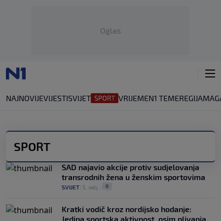
Oglas
NAJNOVIJE
VIJESTI
SVIJET
VRIJEME
N1 TEME
REGIJA
MAG
SPORT
SAD najavio akcije protiv sudjelovanja
transrodnih žena u ženskim sportovima
0
SVIJET
|
5. velj.
|
Kratki vodič kroz nordijsko hodanje:
Jedina sportska aktivnost, osim plivanja,