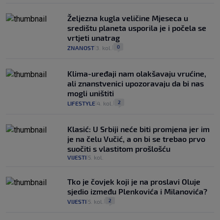
Željezna kugla veličine Mjeseca u
središtu planeta usporila je i počela se
vrtjeti unatrag
0
ZNANOST
3. kol.
|
|
Klima-uređaji nam olakšavaju vrućine,
ali znanstvenici upozoravaju da bi nas
mogli uništiti
2
LIFESTYLE
4. kol.
|
|
Klasić: U Srbiji neće biti promjena jer im
je na čelu Vučić, a on bi se trebao prvo
suočiti s vlastitom prošlošću
VIJESTI
5. kol.
|
Tko je čovjek koji je na proslavi Oluje
sjedio između Plenkovića i Milanovića?
2
VIJESTI
5. kol.
|
|