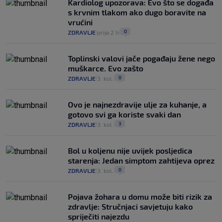
Kardiolog upozorava: Evo što se događa
s krvnim tlakom ako dugo boravite na
vrućini
0
ZDRAVLJE
prije 2 h
|
|
Toplinski valovi jače pogađaju žene nego
muškarce. Evo zašto
0
ZDRAVLJE
3. kol.
|
|
Ovo je najnezdravije ulje za kuhanje, a
gotovo svi ga koriste svaki dan
3
ZDRAVLJE
3. kol.
|
|
Bol u koljenu nije uvijek posljedica
starenja: Jedan simptom zahtijeva oprez
0
ZDRAVLJE
3. kol.
|
|
Pojava žohara u domu može biti rizik za
zdravlje: Stručnjaci savjetuju kako
spriječiti najezdu