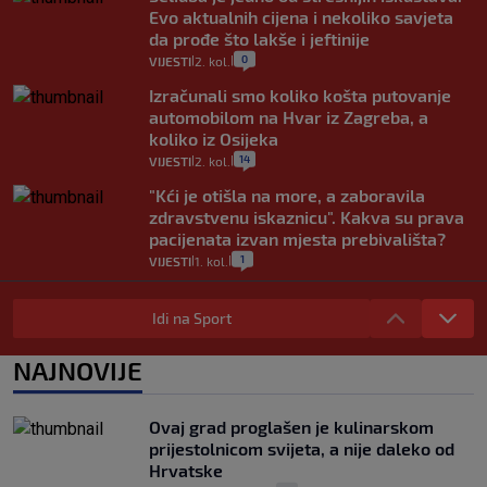
Evo aktualnih cijena i nekoliko savjeta
da prođe što lakše i jeftinije
0
VIJESTI
2. kol.
|
|
Izračunali smo koliko košta putovanje
automobilom na Hvar iz Zagreba, a
koliko iz Osijeka
14
VIJESTI
2. kol.
|
|
"Kći je otišla na more, a zaboravila
zdravstvenu iskaznicu". Kakva su prava
pacijenata izvan mjesta prebivališta?
1
VIJESTI
1. kol.
|
|
Provjerili smo "što ćemo onda" ako
Plenković na 15 dana ukine mjere: "Ne bi
Idi na Sport
se dogodilo ništa. Vlada se zaljubila u te
intervencije"
NAJNOVIJE
25
VIJESTI
30. srp.
|
|
Analitičar o Mostu: Oni su u yin-yang
Ovaj grad proglašen je kulinarskom
poziciji i imaju drugog najpoznatijeg
prijestolnicom svijeta, a nije daleko od
bravara u povijesti Hrvatske
Hrvatske
16
VIJESTI
30. srp.
|
|