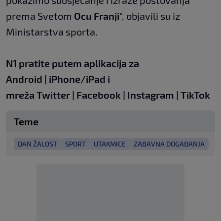
pokažimo suosjećanje i izraze poštovanja
prema Svetom
Ocu Franji
", objavili su iz
Ministarstva sporta.
N1 pratite putem aplikacija za
Android
|
iPhone/iPad
i
mreža
Twitter
|
Facebook
|
Instagram
|
TikTok
Teme
DAN ŽALOST
SPORT
UTAKMICE
ZABAVNA DOGAĐANJA