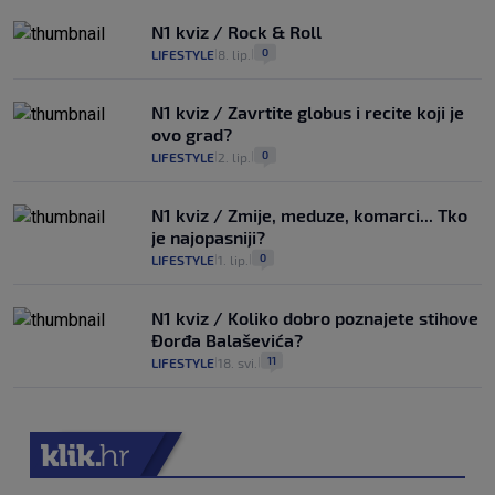
N1 kviz / Rock & Roll
0
LIFESTYLE
8. lip.
|
|
N1 kviz / Zavrtite globus i recite koji je
ovo grad?
0
LIFESTYLE
2. lip.
|
|
N1 kviz / Zmije, meduze, komarci... Tko
je najopasniji?
0
LIFESTYLE
1. lip.
|
|
N1 kviz / Koliko dobro poznajete stihove
Đorđa Balaševića?
11
LIFESTYLE
18. svi.
|
|