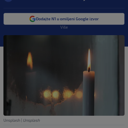
Dodajte N1 u omiljeni Google izvor
Više
Unsplash
|
Unsplash