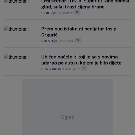
Crni scenarij UN-a: Super El Nino donosi
glad, sušu i rast cijena hrane
0
SVIJET
prije 54 min.
|
|
Preminuo istaknuti pedijatar Josip
Grgurić
0
VIJESTI
prije 55 min.
|
|
Uhićen načelnik koji je sa sinovima
udarao po autu u kojem je bilo dijete
0
CRNA KRONIKA
prije 1 h
|
|
Oglas