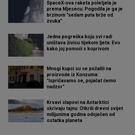
SpaceX-ova raketa poletjela je
prema Mjesecu: Pogodila je ga je
brzinom "sedam puta brže od
zvuka"
Jedna pogreška koju svi radi
uništava živicu tijekom ljeta: Evo
kako joj pomoći s koprivom
Mnogi kupci su se požalili na
proizvode iz Konzuma:
"Ispričavamo se, pojačat ćemo
nadzor"
Krvavi slapovi na Antarktici
skrivaju tajnu: Otkrili drevni svijet
milijunima godina odsječen od
ostatka planeta