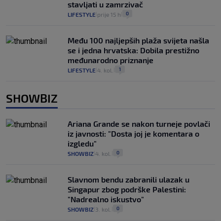
stavljati u zamrzivač
0
LIFESTYLE
prije 15 h
|
|
Među 100 najljepših plaža svijeta našla
se i jedna hrvatska: Dobila prestižno
međunarodno priznanje
1
LIFESTYLE
4. kol.
|
|
SHOWBIZ
Ariana Grande se nakon turneje povlači
iz javnosti: "Dosta joj je komentara o
izgledu"
0
SHOWBIZ
4. kol.
|
|
Slavnom bendu zabranili ulazak u
Singapur zbog podrške Palestini:
"Nadrealno iskustvo"
0
SHOWBIZ
3. kol.
|
|