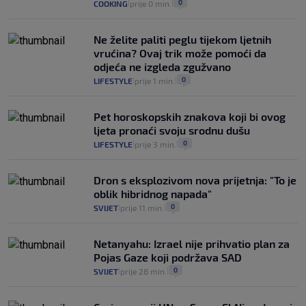
0
COOKING
prije 0 min.
|
|
Ne želite paliti peglu tijekom ljetnih
vrućina? Ovaj trik može pomoći da
odjeća ne izgleda zgužvano
0
LIFESTYLE
prije 1 min.
|
|
Pet horoskopskih znakova koji bi ovog
ljeta pronaći svoju srodnu dušu
0
LIFESTYLE
prije 3 min.
|
|
Dron s eksplozivom nova prijetnja: "To je
oblik hibridnog napada"
0
SVIJET
prije 11 min.
|
|
Netanyahu: Izrael nije prihvatio plan za
Pojas Gaze koji podržava SAD
0
SVIJET
prije 28 min.
|
|