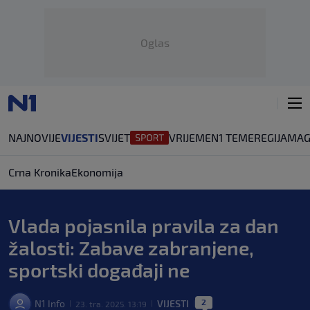
Oglas
NAJNOVIJE
VIJESTI
SVIJET
VRIJEME
N1 TEME
REGIJA
MAG
Crna Kronika
Ekonomija
Vlada pojasnila pravila za dan
žalosti: Zabave zabranjene,
sportski događaji ne
2
N1 Info
VIJESTI
23. tra. 2025. 13:19
|
|
|