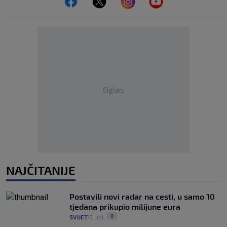
Oglas
NAJČITANIJE
Postavili novi radar na cesti, u samo 10
tjedana prikupio milijune eura
0
SVIJET
5. kol.
|
|