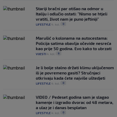
Stariji bračni par otišao na odmor u
Italiju i odlučio ostati: "Nismo se htjeli
vratiti, život nam je puno jeftiniji"
0
LIFESTYLE
4. kol.
|
|
Marušić o kolonama na autocestama:
Policija satima obavlja očevide nesreća
kao prije 50 godina. Evo kako to ubrzati
6
VIJESTI
4. kol.
|
|
Je li bolje stalno držati klimu uključenom
ili je povremeno gasiti? Stručnjaci
otkrivaju kada ćete najviše uštedjeti
0
LIFESTYLE
4. kol.
|
|
VIDEO / Pedeset godina sam je slagao
kamenje i izgradio dvorac od 48 metara,
a ulaz je i danas besplatan
0
LIFESTYLE
4. kol.
|
|