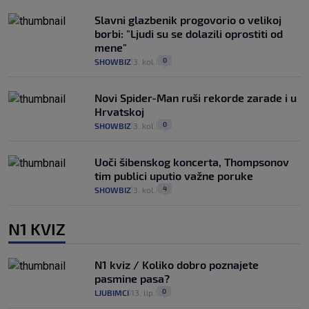
Slavni glazbenik progovorio o velikoj
borbi: "Ljudi su se dolazili oprostiti od
mene"
0
SHOWBIZ
3. kol.
|
|
Novi Spider-Man ruši rekorde zarade i u
Hrvatskoj
0
SHOWBIZ
3. kol.
|
|
Uoči šibenskog koncerta, Thompsonov
tim publici uputio važne poruke
4
SHOWBIZ
3. kol.
|
|
N1 KVIZ
N1 kviz / Koliko dobro poznajete
pasmine pasa?
0
LJUBIMCI
13. lip.
|
|