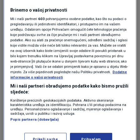
preporukama za privatne događaje na Dan
žalosti, skrećemo pozornost da Vlada Odlukom
Brinemo o vašoj privatnosti
ne regulira događaje privatnog karaktera, nego
Mi i naši partneri
603
pohranjujemo osobne podatke, kao što su podaci o
pregledavanju ili jedinstveni identifikatori, i pristupamo im na vašem
javne događaje, i to isključivo zabavne
uređaju. Odabirom opcije Prihvaćam omogućit ćete tehnologije praćenja
koje podržavaju svrhe za čije pružanje mi i naši partneri obrađujemo
priredbe.
podatke. Ako su alati za praćenje onemogućeni, određeni sadržaj i oglasi
koje vidite možda više neće biti toliko relevantni za vas. Možete se vratiti
na ovaj izbornik kako biste izmijenili svoje odabire ili povukli pristanak u
bilo kojem trenutku klikom na Upravljaj postavkama poveznicu pri dnu
Športski i kulturni događaji javnog karaktera
web-stranice [ili plutajuće ikone u donjem lijevom kutu web stranice, ako
je primjenjivo]. Vaši će se odabiri primijeniti kako je opisano u dijelu Web-
mogu se održavati u subotu 26. travnja, ali bi
mjesto. Za više pojedinosti pogledajte našu Politiku privatnosti.
Dodatne
informacije o vašoj privatnosti
svoj sadržaj trebali prilagoditi na način da se u
Mi i naši partneri obrađujemo podatke kako bismo pružili
razdoblju od 7 do 19h ne odvijaju zabavni
sljedeće:
programi, u skladu s Odlukom Vlade kojom je
Korištenje preciznih geolokacijskih podataka. Aktivno skeniranje
karakteristika uređaja za identifikaciju. Pohrana i/ili pristup podacima na
proglašen Dan žalosti.
uređaju. Personalizirano oglašavanje i sadržaj, mjerenje oglašavanja i
sadržaja, uvidi u publiku i razvoj usluga.
Popis partnera (dobavljača)
Što se tiče zastava, u Odluci je precizno
Prikaži svrhe
Prihvaćam