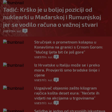
Tadić: Krško je u boljoj poziciji od
nuklearki u Mađarskoj i Rumunjskoj
jer se vodilo računa o važnoj stvari
2
VIJESTI
4. kol.
|
|
Stručnjak o prometnom kolapsu u
Konavlima na granici s Crnom Gorom:
"Idućeg ljeta bit će još gore"
3
VIJESTI
4. kol.
|
|
Iz Hrvatske u Italiju može se i preko
mora. Provjerili smo brodske linije i
cijene
2
VIJESTI
3. kol.
|
|
Uzgajivač objasnio zašto kilogram
rajčica košta deset eura: "Nećete ih
vidjeti na akcijama u trgovinama"
7
VIJESTI
3. kol.
|
|
Selidba je jedno od stresnijih iskustava.