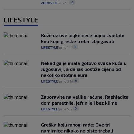
0
ZDRAVLJE
2. kol.
|
|
LIFESTYLE
Ruže uz ove biljke neće bujno cvjetati:
Evo koje greške treba izbjegavati
0
LIFESTYLE
prije 1 h
|
|
Nekad ga je imala gotovo svaka kuća u
Jugoslaviji, a danas postiže cijenu od
nekoliko stotina eura
0
LIFESTYLE
prije 3 h
|
|
Zaboravite na velike račune: Rashladite
dom pametnije, jeftinije i bez klime
0
LIFESTYLE
prije 5 h
|
|
Greška koju mnogi rade: Ove tri
namirnice nikako ne biste trebali