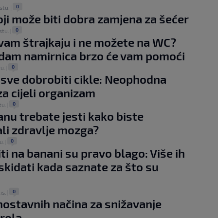
0
stu.
|
oji može biti dobra zamjena za šećer
0
stu.
|
 vam štrajkaju i ne možete na WC?
dam namirnica brzo će vam pomoći
0
tu.
|
 sve dobrobiti cikle: Neophodna
za cijeli organizam
0
tu.
|
anu trebate jesti kako biste
li zdravlje mozga?
0
u.
|
iti na banani su pravo blago: Više ih
skidati kada saznate za što su
0
lis.
|
nostavnih načina za snižavanje
rola