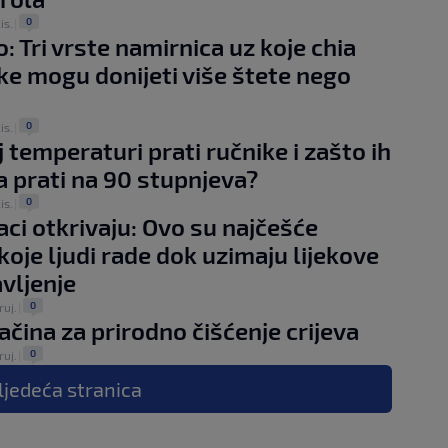
0
is.
|
: Tri vrste namirnica uz koje chia
e mogu donijeti više štete nego
0
lis.
|
j temperaturi prati ručnike i zašto ih
a prati na 90 stupnjeva?
0
lis.
|
aci otkrivaju: Ovo su najčešće
koje ljudi rade dok uzimaju lijekove
vljenje
0
ruj.
|
čina za prirodno čišćenje crijeva
0
ruj.
|
ljedeća
stranica