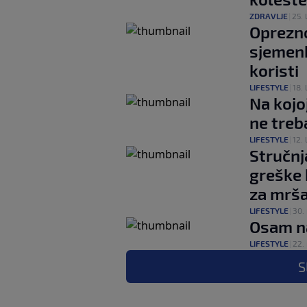
ZDRAVLJE
|
25. l
Oprezno
sjemenk
koristi
LIFESTYLE
|
18. 
Na kojo
ne treb
LIFESTYLE
|
12. 
Stručnj
greške 
za mrša
LIFESTYLE
|
30. 
Osam na
LIFESTYLE
|
22. 
S