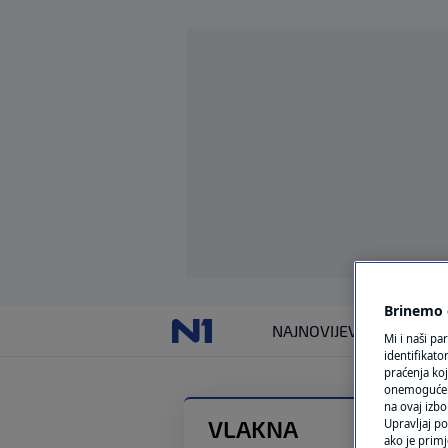
Brinemo o
NAJNOVIJE
VIJESTI
SVIJET
Mi i naši pa
identifikat
praćenja koj
onemogućeni,
na ovaj izbo
VLAKNA
Upravljaj po
ako je primj