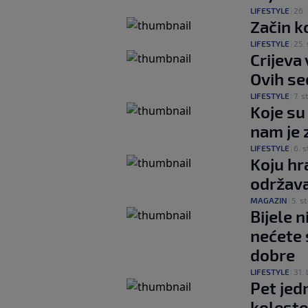
LIFESTYLE
|
26. 
Začin k
LIFESTYLE
|
25. 
Crijeva
Ovih se
LIFESTYLE
|
7. s
Koje su
nam je 
LIFESTYLE
|
6. s
Koju hr
održava
MAGAZIN
|
5. st
Bijele n
nećete 
dobre
LIFESTYLE
|
31. 
Pet jed
koleste