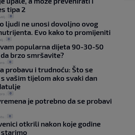
e upale, a može prevenirati i
es tipa 2
0
velj.
|
o ljudi ne unosi dovoljno ovog
nutrijenta. Evo kako to promijeniti
0
lj.
|
 vam popularna dijeta 90-30-50
da brzo smršavite?
0
pro.
|
a probavu i trudnoću: Što se
s vašim tijelom ako svaki dan
datulje
0
pro.
|
vremena je potrebno da se probavi
0
stu.
|
enici otkrili nakon koje godine
 starimo