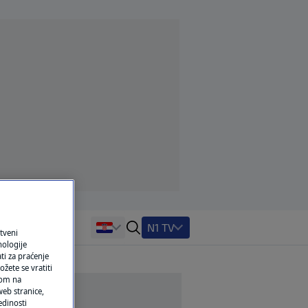
N1 TV
tveni
nologije
ti za praćenje
žete se vratiti
ikom na
eb stranice,
edinosti