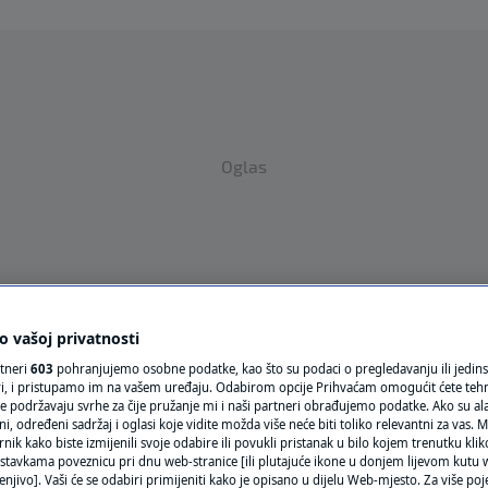
Oglas
 vašoj privatnosti
VRIJEME
rtneri
603
pohranjujemo osobne podatke, kao što su podaci o pregledavanju ili jedins
ori, i pristupamo im na vašem uređaju. Odabirom opcije Prihvaćam omogućit ćete teh
N1 TEME
e podržavaju svrhe za čije pružanje mi i naši partneri obrađujemo podatke. Ako su ala
 određeni sadržaj i oglasi koje vidite možda više neće biti toliko relevantni za vas. Mo
rnik kako biste izmijenili svoje odabire ili povukli pristanak u bilo kojem trenutku kl
REGIJA
stavkama poveznicu pri dnu web-stranice [ili plutajuće ikone u donjem lijevom kutu w
enjivo]. Vaši će se odabiri primijeniti kako je opisano u dijelu Web-mjesto. Za više poj