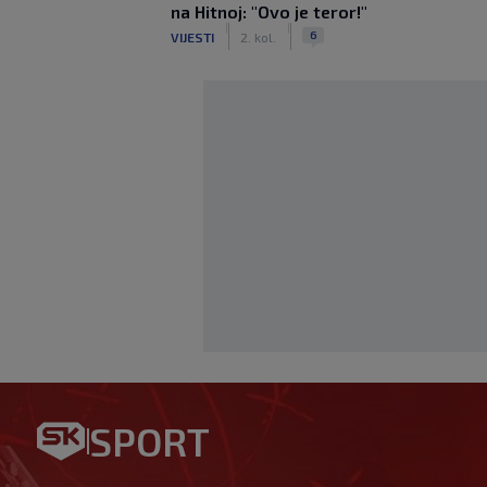
na Hitnoj: "Ovo je teror!"
|
|
6
VIJESTI
2. kol.
Preokret u najavi: Barcelon
SPORT
Rodrija
|
SK
prije 17 min