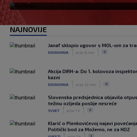
NAJNOVIJE
Janaf sklopio ugovor s MOL-om za tra
|
|
0
EKONOMIJA
prije 8 min
Akcija DIRH-a: Do 1. kolovoza inspektori
kazni
|
|
0
EKONOMIJA
prije 32 min
Slovenska predsjednica objavila otpu
težinu ozljeda poslije nesreće
|
|
0
SVIJET
prije 1 h
Klarić o Plenkovićevoj najavi povećanja
Politički bod za Možemo, ne za HDZ
|
|
3
VIJESTI
prije 1 h