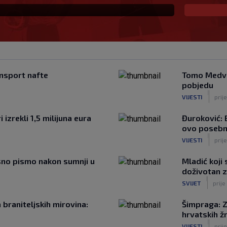
nsport nafte
Tomo Medved
pobjedu
|
VIJESTI
prij
 izrekli 1,5 milijuna eura
Đuroković: B
ovo posebn
|
VIJESTI
prij
sno pismo nakon sumnji u
Mladić koji
doživotan 
|
SVIJET
prije
 braniteljskih mirovina:
Šimpraga: Z
hrvatskih ž
|
VIJESTI
prije