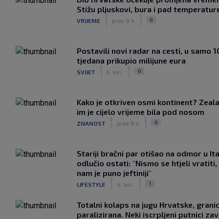
Stižu pljuskovi, bura i pad temperatur
|
|
0
VRIJEME
prije 8 h
Postavili novi radar na cesti, u samo 1
tjedana prikupio milijune eura
|
|
0
SVIJET
5. kol.
Kako je otkriven osmi kontinent? Zeala
im je cijelo vrijeme bila pod nosom
|
|
0
ZNANOST
prije 8 h
Stariji bračni par otišao na odmor u Ital
odlučio ostati: "Nismo se htjeli vratiti,
nam je puno jeftiniji"
|
|
1
LIFESTYLE
4. kol.
Totalni kolaps na jugu Hrvatske, grani
paralizirana. Neki iscrpljeni putnici zavr