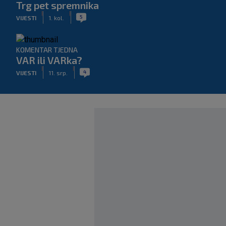
Trg pet spremnika
|
|
5
VIJESTI
1. kol.
KOMENTAR TJEDNA
VAR ili VARka?
|
|
4
VIJESTI
11. srp.