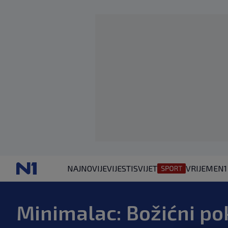
NAJNOVIJE
VIJESTI
SVIJET
VRIJEME
N1
Minimalac: Božićni pok