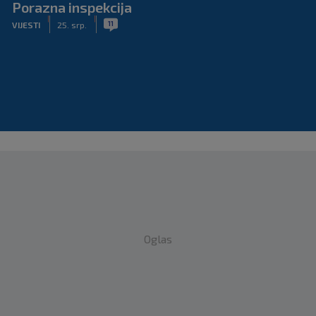
Porazna inspekcija
|
|
11
VIJESTI
25. srp.
Oglas