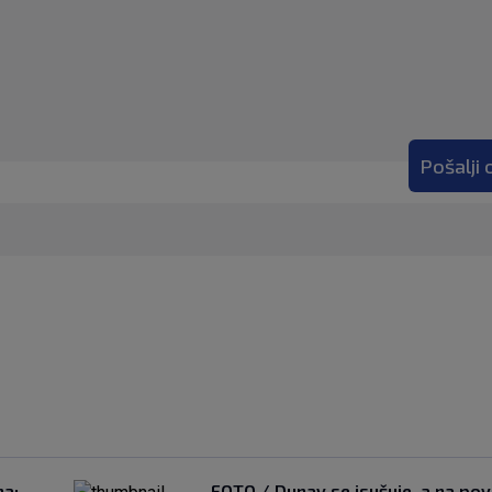
Pošalji
na:
FOTO / Dunav se isušuje, a na pov