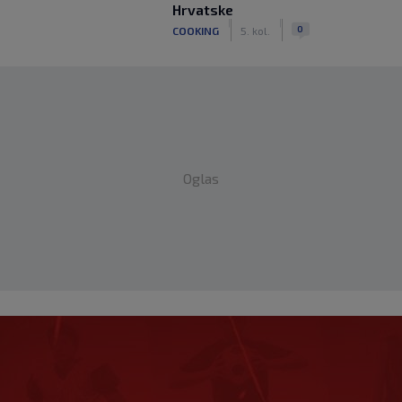
Hrvatske
|
|
0
COOKING
5. kol.
Oglas
a pokušava Realu oteti