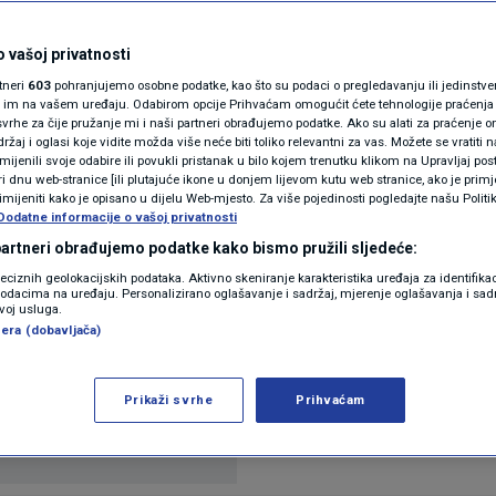
N1(DIS)INFO
0
INFO
komentara
|
KLIMATSKE PROMJENE
 vašoj privatnosti
rtneri
603
pohranjujemo osobne podatke, kao što su podaci o pregledavanju ili jedinstveni 
FOTO
o im na vašem uređaju. Odabirom opcije Prihvaćam omogućit ćete tehnologije praćenja
vrhe za čije pružanje mi i naši partneri obrađujemo podatke. Ako su alati za praćenje
e plaće u Hrvatskoj govorili su bivši ministar rad
žaj i oglasi koje vidite možda više neće biti toliko relevantni za vas. Možete se vratiti n
VIDEO
zmijenili svoje odabire ili povukli pristanak u bilo kojem trenutku klikom na Upravljaj p
ročitaj više
i dnu web-stranice [ili plutajuće ikone u donjem lijevom kutu web stranice, ako je primje
rimijeniti kako je opisano u dijelu Web-mjesto. Za više pojedinosti pogledajte našu Politi
Dodatne informacije o vašoj privatnosti
 partneri obrađujemo podatke kako bismo pružili sljedeće:
reciznih geolokacijskih podataka. Aktivno skeniranje karakteristika uređaja za identifika
p podacima na uređaju. Personalizirano oglašavanje i sadržaj, mjerenje oglašavanja i sadr
zvoj usluga.
era (dobavljača)
Oglas
Prikaži svrhe
Prihvaćam