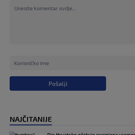
Pošalji
NAJČITANIJE
Dio Hrvatske očekuje promjena vreme