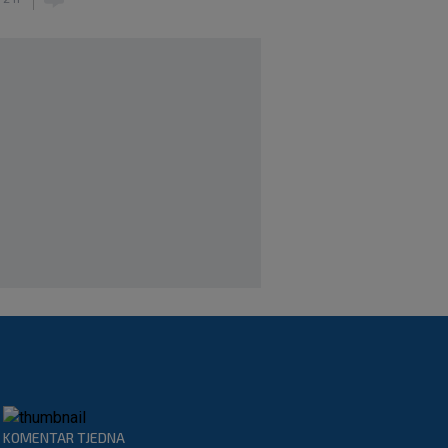
Novo Dinamovo pojačanje ubrzo
potpisuje, prvo će igrati u Lekinoj
momčadi?
|
SK
prije 3 h
KOMENTAR TJEDNA