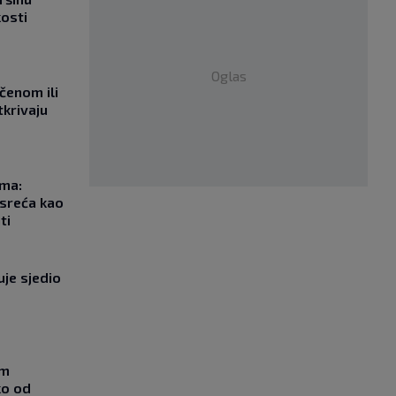
kosti
Oglas
učenom ili
tkrivaju
ma:
esreća kao
ti
uje sjedio
om
ko od