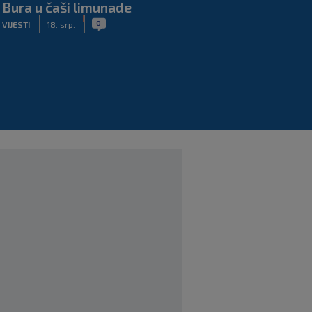
Bura u čaši limunade
|
|
0
VIJESTI
18. srp.