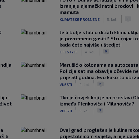
e
izranjaju njemački ratni brodovi i 
mamuta
|
|
1
KLIMATSKE PROMJENE
5. kol.
0
Je li bolje stalno držati klimu uklj
je povremeno gasiti? Stručnjaci o
kada ćete najviše uštedjeti
|
|
0
LIFESTYLE
4. kol.
ndija
Marušić o kolonama na autocesta
Policija satima obavlja očevide n
prije 50 godina. Evo kako to ubrza
|
|
6
VIJESTI
4. kol.
iju i
Tko je čovjek koji je na proslavi Ol
 život
između Plenkovića i Milanovića?
|
|
3
VIJESTI
5. kol.
ca
Ovaj grad proglašen je kulinarsk
šili
prijestolnicom svijeta, a nije dale