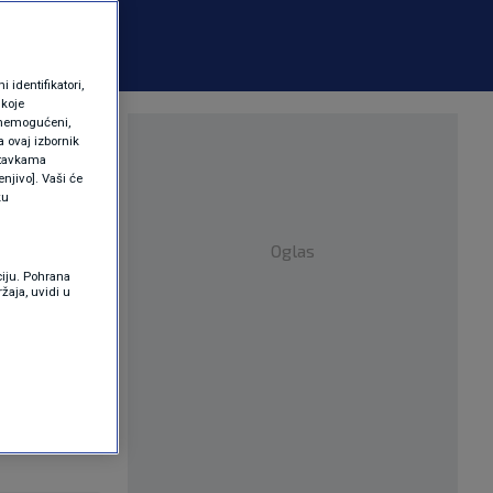
identifikatori,
 koje
 onemogućeni,
a Mirando
a ovaj izbornik
ostavkama
njivo]. Vaši će
ku
Oglas
ciju. Pohrana
žaja, uvidi u