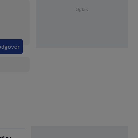
Oglas
 odgovor
ršinu