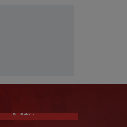
Idi na Sport
Garcia istaknuo jednog