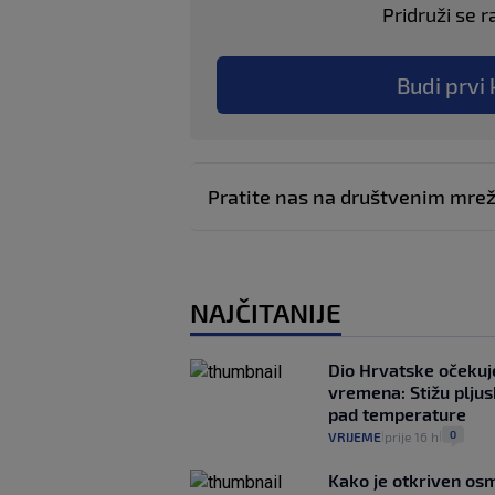
Pridruži se r
Budi prvi 
Pratite nas na društvenim mr
NAJČITANIJE
Dio Hrvatske očeku
vremena: Stižu pljusk
pad temperature
0
VRIJEME
prije 16 h
|
|
Kako je otkriven os