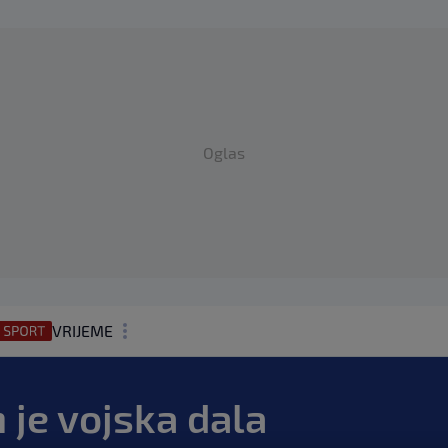
Oglas
VRIJEME
N1 TEME
je vojska dala
REGIJA