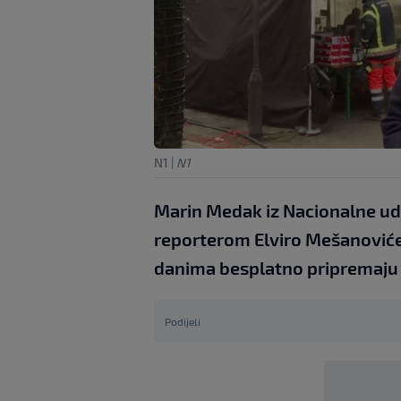
N1
|
N1
Marin Medak iz Nacionalne udr
reporterom Elviro Mešanovićem
danima besplatno pripremaju 
Podijeli