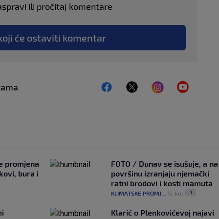
aspravi ili pročitaj komentare
koji će ostaviti komentar
ežama
je promjena
FOTO / Dunav se isušuje, a na
ovi, bura i
površinu izranjaju njemački
ratni brodovi i kosti mamuta
1
KLIMATSKE PROMJENE
5. kol.
|
|
mi
Klarić o Plenkovićevoj najavi