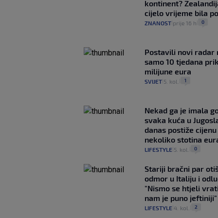
kontinent? Zealandij
cijelo vrijeme bila 
0
ZNANOST
prije 16 h
|
|
Postavili novi radar 
samo 10 tjedana pri
milijune eura
1
SVIJET
5. kol.
|
|
Nekad ga je imala g
svaka kuća u Jugoslav
danas postiže cijenu
nekoliko stotina eur
0
LIFESTYLE
5. kol.
|
|
Stariji bračni par ot
odmor u Italiju i odlu
"Nismo se htjeli vrati
nam je puno jeftiniji"
2
LIFESTYLE
4. kol.
|
|