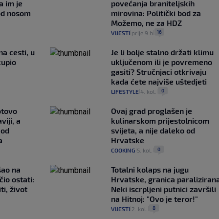
a im je
povećanja braniteljskih
pod nosom
mirovina: Politički bod za
Možemo, ne za HDZ
16
VIJESTI
prije 9 h
|
|
na cesti, u
Je li bolje stalno držati klimu
kupio
uključenom ili je povremeno
gasiti? Stručnjaci otkrivaju
kada ćete najviše uštedjeti
0
LIFESTYLE
4. kol.
|
|
otovo
Ovaj grad proglašen je
iji, a
kulinarskom prijestolnicom
 od
svijeta, a nije daleko od
a
Hrvatske
0
COOKING
5. kol.
|
|
išao na
Totalni kolaps na jugu
čio ostati:
Hrvatske, granica paralizirana
ti, život
Neki iscrpljeni putnici završili
na Hitnoj: "Ovo je teror!"
8
VIJESTI
2. kol.
|
|