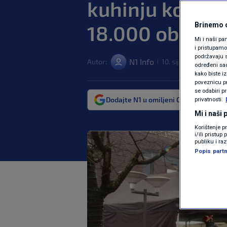
kuhinju koju im
18.000 obroka
Brinemo o
Mi i naši pa
i pristupam
podržavaju s
N1 Info
Autor:
10. sij. 2021. 12:22
|
|
određeni sadr
kako biste i
poveznicu pr
se odabiri p
Dodajte N1 u omiljeni Google izvor
privatnosti.
Mi i naši
Korištenje p
i/ili pristu
publiku i ra
Popis partn