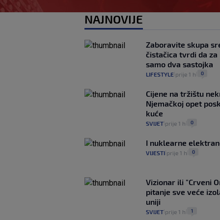
NAJNOVIJE
Zaboravite skupa sr
čistačica tvrdi da z
samo dva sastojka
0
LIFESTYLE
prije 1 h
|
|
Cijene na tržištu nek
Njemačkoj opet posku
kuće
0
SVIJET
prije 1 h
|
|
I nuklearne elektra
0
VIJESTI
prije 1 h
|
|
Vizionar ili "Crveni 
pitanje sve veće izo
uniji
1
SVIJET
prije 1 h
|
|