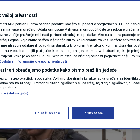
a, izbacili bismo
MAGAZIN
N1 KOMENTAR
 vašoj privatnosti
rtneri
603
pohranjujemo osobne podatke, kao što su podaci o pregledavanju ili jedinstveni 
KOLUMNE
o im na vašem uređaju. Odabirom opcije Prihvaćam omogućit ćete tehnologije praćenja
vrhe za čije pružanje mi i naši partneri obrađujemo podatke. Ako su alati za praćenje
0
VIDEO
komentara
|
žaj i oglasi koje vidite možda više neće biti toliko relevantni za vas. Možete se vratiti n
N1(DIS)INFO
zmijenili svoje odabire ili povukli pristanak u bilo kojem trenutku klikom na Upravljaj p
i dnu web-stranice [ili plutajuće ikone u donjem lijevom kutu web stranice, ako je primje
KLIMATSKE PROMJENE
rimijeniti kako je opisano u dijelu Web-mjesto. Za više pojedinosti pogledajte našu Politi
Više
Dodatne informacije o vašoj privatnosti
FOTO
 partneri obrađujemo podatke kako bismo pružili sljedeće:
reciznih geolokacijskih podataka. Aktivno skeniranje karakteristika uređaja za identifika
p podacima na uređaju. Personalizirano oglašavanje i sadržaj, mjerenje oglašavanja i sadr
VIDEO
zvoj usluga.
era (dobavljača)
Prikaži svrhe
Prihvaćam