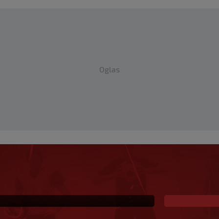
Oglas
e dogodilo već šest