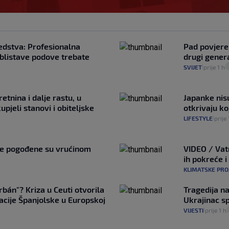
edstva: Profesionalna
Pad povjeren
a blistave podove trebate
drugi genera
SVIJET
prije 1 h
|
|
retnina i dalje rastu, u
Japanke nisu
pjeli stanovi i obiteljske
otkrivaju ko
LIFESTYLE
prije 
|
ne pogođene su vrućinom
VIDEO / Vat
ih pokreće i
KLIMATSKE PR
Orbán"? Kriza u Ceuti otvorila
Tragedija na
lacije Španjolske u Europskoj
Ukrajinac s
VIJESTI
prije 1 h
|
|