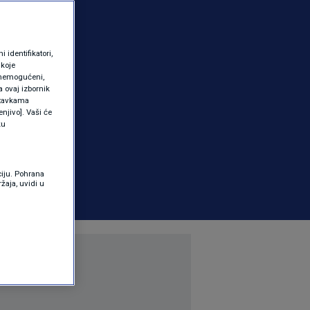
identifikatori,
 koje
 onemogućeni,
a ovaj izbornik
ostavkama
njivo]. Vaši će
ku
ciju. Pohrana
žaja, uvidi u