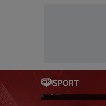
Ovo se Hajduku nij
SPORT
godina
SK
prije 2 h
|