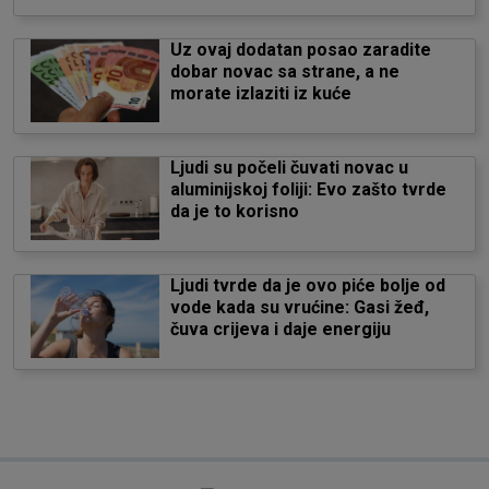
Uz ovaj dodatan posao zaradite
dobar novac sa strane, a ne
morate izlaziti iz kuće
Ljudi su počeli čuvati novac u
aluminijskoj foliji: Evo zašto tvrde
da je to korisno
Ljudi tvrde da je ovo piće bolje od
vode kada su vrućine: Gasi žeđ,
čuva crijeva i daje energiju