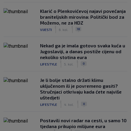
Klarić o Plenkovićevoj najavi povećanja
braniteljskih mirovina: Politički bod za
Možemo, ne za HDZ
|
|
18
VIJESTI
6. kol.
Nekad ga je imala gotovo svaka kuća u
Jugoslaviji, a danas postiže cijenu od
nekoliko stotina eura
|
|
0
LIFESTYLE
5. kol.
Je li bolje stalno držati klimu
uključenom ili je povremeno gasiti?
Stručnjaci otkrivaju kada ćete najviše
uštedjeti
|
|
0
LIFESTYLE
4. kol.
Postavili novi radar na cesti, u samo 10
tjedana prikupio milijune eura
|
|