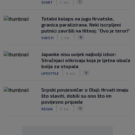
1
SVIJET
5. kol.
Totalni kolaps na jugu Hrvatske,
granica paralizirana. Neki iscrpljeni
putnici završili na Hitnoj: "Ovo je teror!"
|
|
8
VIJESTI
2. kol.
Japanke nisu uvijek najbolji izbor:
Stručnjaci otkrivaju koja je ljetna obuća
bolja za stopala
|
|
0
LIFESTYLE
6. kol.
Srpski povjesničar o Oluji: Hrvati imaju
što slaviti, dobili su ono što im
povijesno pripada
|
|
4
REGIJA
6. kol.