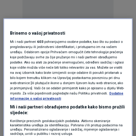
Brinemo o vašoj privatnosti
Oglas
Mi i naši partneri
603
pohranjujemo osobne podatke, kao što su podaci o
pregledavanju ili jedinstveni identifikatori, i pristupamo im na vašem
uređaju. Odabirom opcije Prihvaćam omogućit ćete tehnologije praćenja
koje podržavaju svrhe za čije pružanje mi i naši partneri obrađujemo
podatke. Ako su alati za praćenje onemogućeni, određeni sadržaj i oglasi
koje vidite možda više neće biti toliko relevantni za vas. Možete se vratiti
na ovaj izbornik kako biste izmijenili svoje odabire ili povukli pristanak u
bilo kojem trenutku klikom na Upravljaj postavkama poveznicu pri dnu
web-stranice [ili plutajuće ikone u donjem lijevom kutu web stranice, ako
je primjenjivo]. Vaši će se odabiri primijeniti kako je opisano u dijelu Web-
mjesto. Za više pojedinosti pogledajte našu Politiku privatnosti.
Dodatne
informacije o vašoj privatnosti
Mi i naši partneri obrađujemo podatke kako bismo pružili
Oglas
sljedeće:
Korištenje preciznih geolokacijskih podataka. Aktivno skeniranje
karakteristika uređaja za identifikaciju. Pohrana i/ili pristup podacima na
uređaju. Personalizirano oglašavanje i sadržaj, mjerenje oglašavanja i
sadržaja, uvidi u publiku i razvoj usluga.