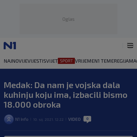
Oglas
NAJNOVIJE
VIJESTI
SVIJET
VRIJEME
N1 TEME
REGIJA
MA
Medak: Da nam je vojska dala
kuhinju koju ima, izbacili bismo
18.000 obroka
0
N1 Info
VIDEO
10. sij. 2021. 12:22
|
|
|