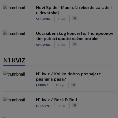
Novi Spider-Man ruši rekorde zarade i
u Hrvatskoj
|
|
0
SHOWBIZ
3. kol.
Uoči šibenskog koncerta, Thompsonov
tim publici uputio važne poruke
|
|
4
SHOWBIZ
3. kol.
N1 KVIZ
N1 kviz / Koliko dobro poznajete
pasmine pasa?
|
|
0
LJUBIMCI
13. lip.
N1 kviz / Rock & Roll
|
|
0
LIFESTYLE
8. lip.