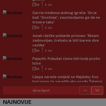
|
SK
6. kol.
Garcia istaknuo jednog igrača: ‘On je
baš “životinja”, zaustavljamo ga da ne
trenira tako’
|
SK
6. kol.
Junak riječke pobjede priznao: ‘Nisam
zadovoljan, trebalo je biti barem dva
razlike’
|
SK
6. kol.
Pajaziti: Pokušat ćemo biti bolji protiv
Istre
|
SK
6. kol.
Lijepa zarada smiješi se Hajduku: Evo
koji iznos će zaraditi ako prođu Žalgiris
|
SK
6. kol.
Idi na Sport
Kakav spektakl! Pogledajte čudesan
doček Salaha u Turskoj
NAJNOVIJE
|
SK
6. kol.