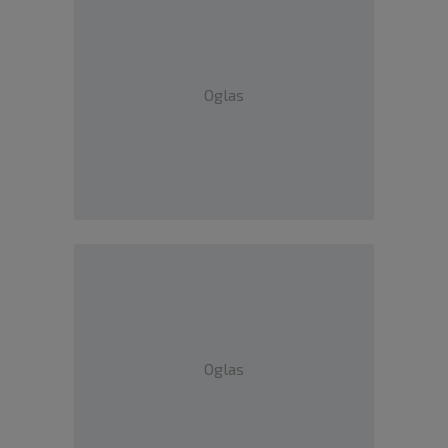
Oglas
Oglas