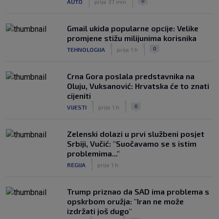
0
AUTO
prije 37 min
Gmail ukida popularne opcije: Velike
promjene stižu milijunima korisnika
|
|
0
TEHNOLOGIJA
prije 1 h
Crna Gora poslala predstavnika na
Oluju, Vuksanović: Hrvatska će to znati
cijeniti
|
|
0
VIJESTI
prije 1 h
Zelenski dolazi u prvi službeni posjet
Srbiji, Vučić: "Suočavamo se s istim
problemima..."
|
REGIJA
prije 1 h
Trump priznao da SAD ima problema s
opskrbom oružja: "Iran ne može
izdržati još dugo"
|
|