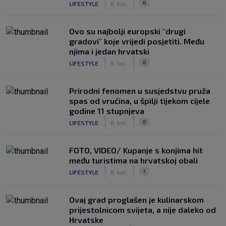
0
LIFESTYLE
6. kol.
Ovo su najbolji europski "drugi
gradovi" koje vrijedi posjetiti. Među
njima i jedan hrvatski
|
|
0
LIFESTYLE
6. kol.
Prirodni fenomen u susjedstvu pruža
spas od vrućina, u špilji tijekom cijele
godine 11 stupnjeva
|
|
0
LIFESTYLE
6. kol.
FOTO, VIDEO/ Kupanje s konjima hit
među turistima na hrvatskoj obali
|
|
1
LIFESTYLE
6. kol.
Ovaj grad proglašen je kulinarskom
prijestolnicom svijeta, a nije daleko od
Hrvatske