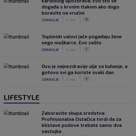
Kardiolog upozorava: Evo što se
događa s krvnim tlakom ako dugo
boravite na vrućini
|
|
0
ZDRAVLJE
5. kol.
Toplinski valovi jače pogađaju žene
nego muškarce. Evo zašto
|
|
1
ZDRAVLJE
3. kol.
Ovo je najnezdravije ulje za kuhanje, a
gotovo svi ga koriste svaki dan
|
|
3
ZDRAVLJE
3. kol.
LIFESTYLE
Zaboravite skupa sredstva:
Profesionalna čistačica tvrdi da za
blistave podove trebate samo dva
sastojka
|
|