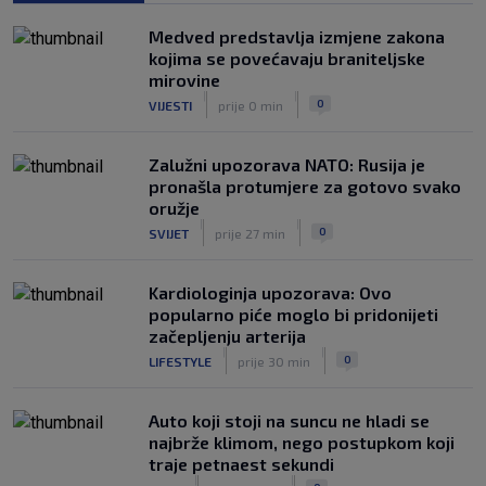
Rapsodija Hajduka u Litvi, playoff KL
Medved predstavlja izmjene zakona
praktički je osiguran! Majstorije Šege i
kojima se povećavaju braniteljske
Pajazitija
mirovine
|
|
|
SK
6. kol.
0
VIJESTI
prije 0 min
Zalužni upozorava NATO: Rusija je
pronašla protumjere za gotovo svako
oružje
|
|
0
SVIJET
prije 27 min
Kardiologinja upozorava: Ovo
popularno piće moglo bi pridonijeti
začepljenju arterija
|
|
0
LIFESTYLE
prije 30 min
Auto koji stoji na suncu ne hladi se
najbrže klimom, nego postupkom koji
traje petnaest sekundi
|
|