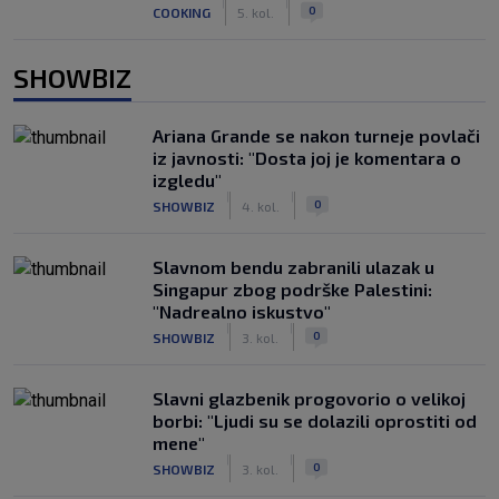
|
|
0
COOKING
5. kol.
SHOWBIZ
Ariana Grande se nakon turneje povlači
iz javnosti: "Dosta joj je komentara o
izgledu"
|
|
0
SHOWBIZ
4. kol.
Slavnom bendu zabranili ulazak u
Singapur zbog podrške Palestini:
"Nadrealno iskustvo"
|
|
0
SHOWBIZ
3. kol.
Slavni glazbenik progovorio o velikoj
borbi: "Ljudi su se dolazili oprostiti od
mene"
|
|
0
SHOWBIZ
3. kol.