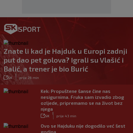
SPORT
Znate li kad je Hajduk u Europi zadnji
put dao pet golova? Igrali su Vlašić i
Balić, a trener je bio Burić
|
SK
prije 26 min
Kek: Propuštene šanse čine nas
nesigurnima. Fruka sam izvadio zbog
ozljede, pripremamo se na život bez
njega
|
SK
prije 43 min
Ovo se Hajduku nije dogodilo već šest
godina