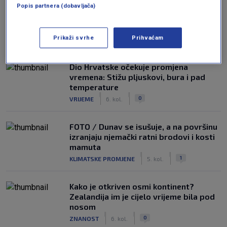
Popis partnera (dobavljača)
NAJČITANIJE
Prikaži svrhe
Prihvaćam
Dio Hrvatske očekuje promjena
vremena: Stižu pljuskovi, bura i pad
temperature
|
|
0
VRIJEME
6. kol.
FOTO / Dunav se isušuje, a na površinu
izranjaju njemački ratni brodovi i kosti
mamuta
|
|
1
KLIMATSKE PROMJENE
5. kol.
Kako je otkriven osmi kontinent?
Zealandija im je cijelo vrijeme bila pod
nosom
|
|
0
ZNANOST
6. kol.