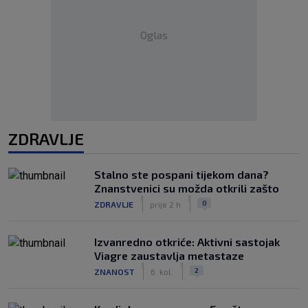
Oglas
ZDRAVLJE
Stalno ste pospani tijekom dana?
Znanstvenici su možda otkrili zašto
|
|
0
ZDRAVLJE
prije 2 h
Izvanredno otkriće: Aktivni sastojak
Viagre zaustavlja metastaze
|
|
2
ZNANOST
6. kol.