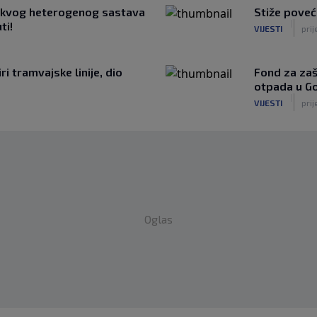
ovakvog heterogenog sastava
Stiže poveć
|
ti!
VIJESTI
prij
ri tramvajske linije, dio
Fond za zašt
otpada u G
|
VIJESTI
prij
Oglas