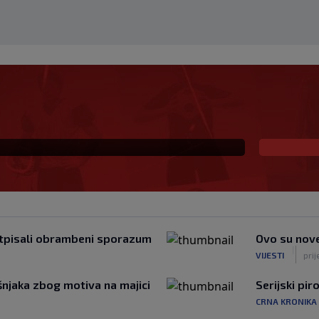
‘Pozivamo institucije
jere’
potpisali obrambeni sporazum
Ovo su nove
|
VIJESTI
prij
njaka zbog motiva na majici
Serijski pi
CRNA KRONIKA