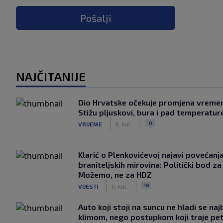
Pošalji
NAJČITANIJE
Dio Hrvatske očekuje promjena vreme
Stižu pljuskovi, bura i pad temperatur
|
|
0
VRIJEME
6. kol.
Klarić o Plenkovićevoj najavi povećanj
braniteljskih mirovina: Politički bod za
Možemo, ne za HDZ
|
|
18
VIJESTI
6. kol.
Auto koji stoji na suncu ne hladi se naj
klimom, nego postupkom koji traje pe