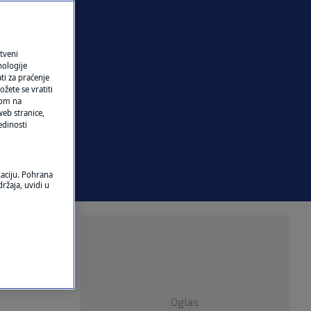
tveni
nologije
ti za praćenje
žete se vratiti
ikom na
eb stranice,
edinosti
kaciju. Pohrana
ržaja, uvidi u
 Ladišićem
Oglas