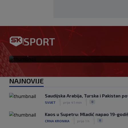
HNS osudio napad na Pejina: 
SPORT
da poduzmu odgovarajuće m
|
SK
prije 1 h
NAJNOVIJE
Saudijska Arabija, Turska i Pakistan 
|
|
0
SVIJET
prije 41 min
Kaos u Supetru: Mladić napao 19-godiš
|
|
0
CRNA KRONIKA
prije 1 h