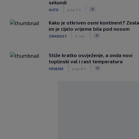
sekundi
|
|
0
AUTO
prije 5 h
Kako je otkriven osmi kontinent? Zeala
im je cijelo vrijeme bila pod nosom
|
|
0
ZNANOST
6. kol.
Stiže kratko osvježenje, a onda novi
toplinski val i rast temperatura
|
|
0
VRIJEME
prije 6 h