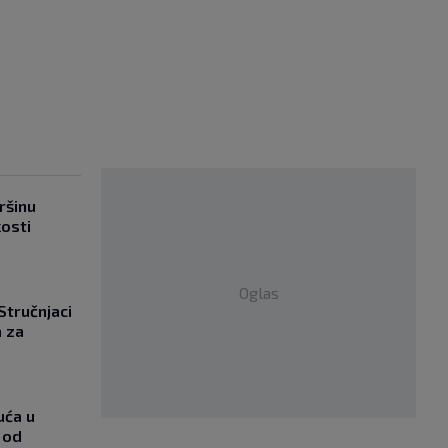
ršinu
kosti
Oglas
 Stručnjaci
a za
uća u
 od