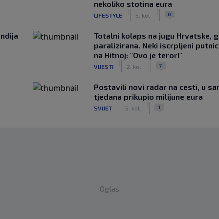
nekoliko stotina eura
|
|
0
LIFESTYLE
5. kol.
ndija
Totalni kolaps na jugu Hrvatske, g
paralizirana. Neki iscrpljeni putnici
na Hitnoj: "Ovo je teror!"
|
|
7
VIJESTI
2. kol.
Postavili novi radar na cesti, u s
tjedana prikupio milijune eura
|
|
1
SVIJET
5. kol.
Oglas