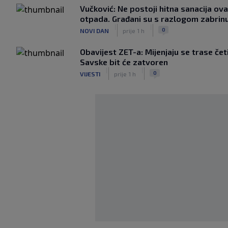
Vučković: Ne postoji hitna sanacija 
otpada. Građani su s razlogom zabrinu
|
|
0
NOVI DAN
prije 1 h
Obavijest ZET-a: Mijenjaju se trase četi
Savske bit će zatvoren
|
|
0
VIJESTI
prije 1 h