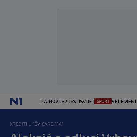
NAJNOVIJE
VIJESTI
SVIJET
VRIJEME
N1
KREDITI U "ŠVICARCIMA"