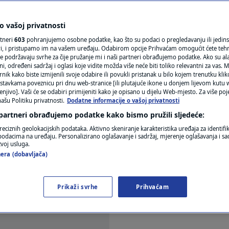
nog suda: Vlada je
N1(DIS)INFO
da se sami bore,
KLIMATSKE PROMJENE
 vašoj privatnosti
rtneri
603
pohranjujemo osobne podatke, kao što su podaci o pregledavanju ili jedins
FOTO
ori, i pristupamo im na vašem uređaju. Odabirom opcije Prihvaćam omogućit ćete teh
e podržavaju svrhe za čije pružanje mi i naši partneri obrađujemo podatke. Ako su ala
 određeni sadržaj i oglasi koje vidite možda više neće biti toliko relevantni za vas. Mo
VIDEO
rnik kako biste izmijenili svoje odabire ili povukli pristanak u bilo kojem trenutku kl
ntara
stavkama poveznicu pri dnu web-stranice [ili plutajuće ikone u donjem lijevom kutu w
enjivo]. Vaši će se odabiri primijeniti kako je opisano u dijelu Web-mjesto. Za više poj
ašu Politiku privatnosti.
Dodatne informacije o vašoj privatnosti
 partneri obrađujemo podatke kako bismo pružili sljedeće:
reciznih geolokacijskih podataka. Aktivno skeniranje karakteristika uređaja za identifi
p podacima na uređaju. Personalizirano oglašavanje i sadržaj, mjerenje oglašavanja i sad
zvoj usluga.
era (dobavljača)
Franak Goran Aleksić, u Novom danu s Tihomirom
og suda u slučaju Franak.
Pročitaj više
Prikaži svrhe
Prihvaćam