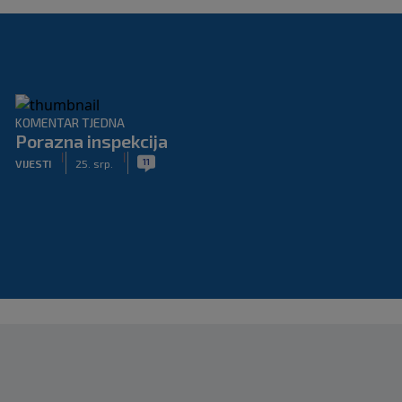
KOMENTAR TJEDNA
Porazna inspekcija
|
|
11
VIJESTI
25. srp.