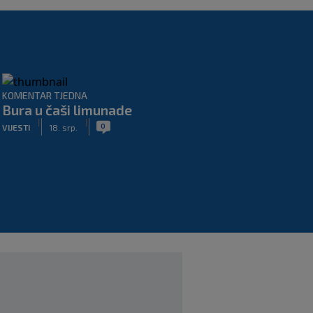
KOMENTAR TJEDNA
Bura u čaši limunade
|
|
0
VIJESTI
18. srp.