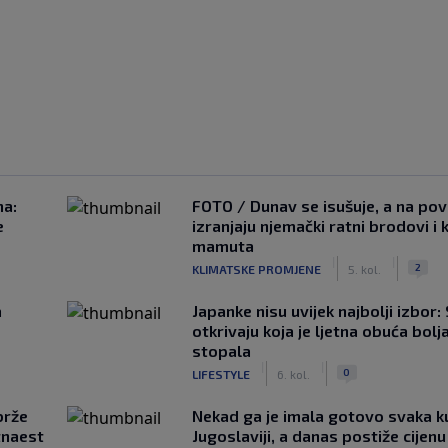
na:
FOTO / Dunav se isušuje, a na pov
e
izranjaju njemački ratni brodovi i 
mamuta
|
|
2
KLIMATSKE PROMJENE
5. kol.
a
Japanke nisu uvijek najbolji izbor:
otkrivaju koja je ljetna obuća bolj
stopala
|
|
0
LIFESTYLE
6. kol.
brže
Nekad ga je imala gotovo svaka k
tnaest
Jugoslaviji, a danas postiže cijenu