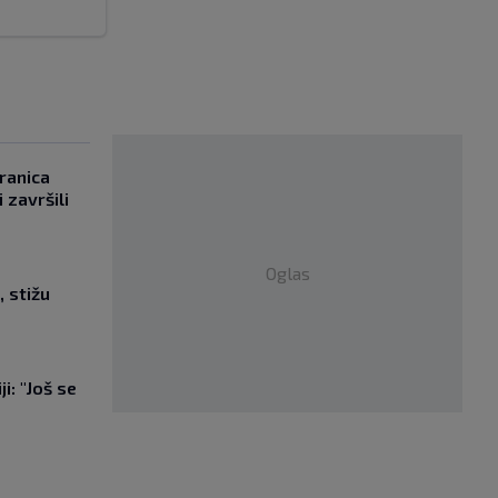
ranica
 završili
Oglas
, stižu
i: "Još se
"