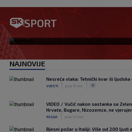
VIDEO / Dinamo potvrdio tra
SPORT
evo koji će broj na dresu nosi
|
SK
prije 5 h
NAJNOVIJE
Nesreća vlaka: Tehnički kvar ili ljud
|
|
0
VIJESTI
prije 8 min
VIDEO / Vučić nakon sastanka sa Zelen
Hrvate, Bugare, Nizozemce, ne vjerujem
|
REGIJA
prije 57 min
Bjesni požar u Italiji: Više od 200 ljud