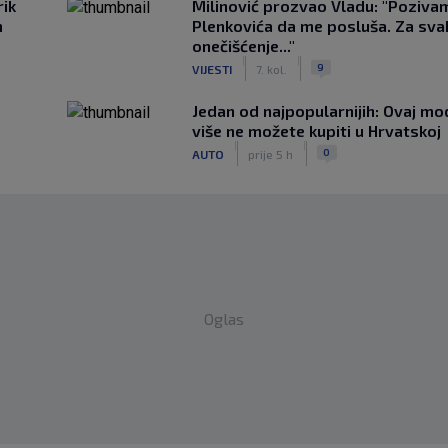
rik
Milinović prozvao Vladu: "Poziva
m
Plenkovića da me posluša. Za sv
onečišćenje..."
|
|
9
VIJESTI
7. kol.
Jedan od najpopularnijih: Ovaj mo
više ne možete kupiti u Hrvatskoj
|
|
0
AUTO
prije 5 h
Oglas