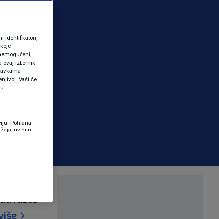
identifikatori,
 koje
 onemogućeni,
a ovaj izbornik
ostavkama
njivo]. Vaši će
ku
ciju. Pohrana
žaja, uvidi u
be i
 da raste
više