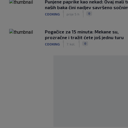
Punjene paprike kao nekad: Ovaj mali t
naših baka čini nadjev savršeno sočni
|
|
0
COOKING
prije 5 h
Pogačice za 15 minuta: Mekane su,
prozračne i tražit ćete još jednu turu
|
|
0
COOKING
7. kol.