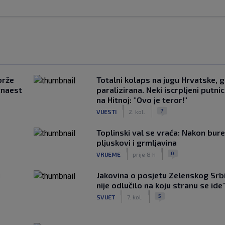
brže
Totalni kolaps na jugu Hrvatske, g
tnaest
paralizirana. Neki iscrpljeni putnici
na Hitnoj: "Ovo je teror!"
|
|
7
VIJESTI
2. kol.
Toplinski val se vraća: Nakon bure
pljuskovi i grmljavina
|
|
0
VRIJEME
prije 8 h
u
Jakovina o posjetu Zelenskog Srbij
nije odlučilo na koju stranu se ide
|
|
5
SVIJET
7. kol.