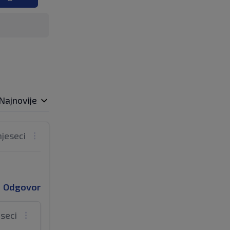
Najnovije
mjeseci
Odgovor
eseci