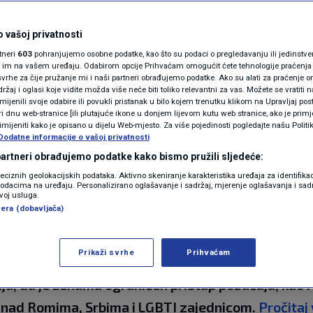
N1(DIS)INFO
: U Hrvatskoj
KLIMATSKE PROMJENE
 vašoj privatnosti
rtneri
603
pohranjujemo osobne podatke, kao što su podaci o pregledavanju ili jedinstveni 
žavanja, a Hrvatice
FOTO
o im na vašem uređaju. Odabirom opcije Prihvaćam omogućit ćete tehnologije praćenja
vrhe za čije pružanje mi i naši partneri obrađujemo podatke. Ako su alati za praćenje
žaj i oglasi koje vidite možda više neće biti toliko relevantni za vas. Možete se vratiti n
na siguran pobačaj
VIDEO
zmijenili svoje odabire ili povukli pristanak u bilo kojem trenutku klikom na Upravljaj p
i dnu web-stranice [ili plutajuće ikone u donjem lijevom kutu web stranice, ako je primje
rimijeniti kako je opisano u dijelu Web-mjesto. Za više pojedinosti pogledajte našu Politi
Dodatne informacije o vašoj privatnosti
 partneri obrađujemo podatke kako bismo pružili sljedeće:
reciznih geolokacijskih podataka. Aktivno skeniranje karakteristika uređaja za identifika
p podacima na uređaju. Personalizirano oglašavanje i sadržaj, mjerenje oglašavanja i sadr
zvoj usluga.
era (dobavljača)
Prikaži svrhe
Prihvaćam
 svom godišnjem izvješću za Hrvatsku da SLAPP tuž
nja, da je ženama ograničen pristup pobačaju, kao i
ja nad Romima, Srbima i LGBTI zajednicom.
Pročitaj 