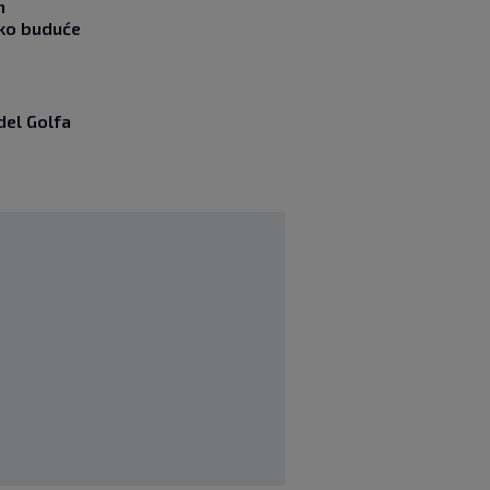
m
ako buduće
del Golfa