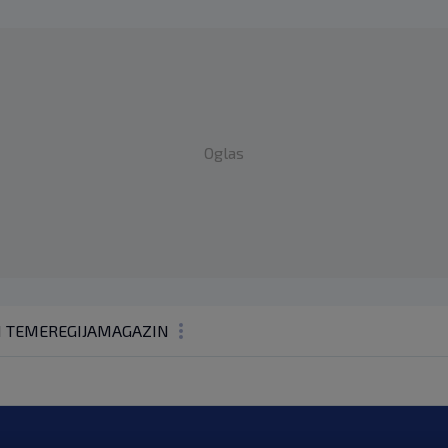
Oglas
1 TEME
REGIJA
MAGAZIN
N1 KOMENTAR
KOLUMNE