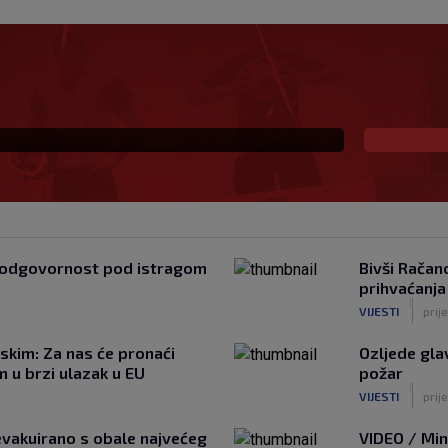
nsfer talenta PSG-a,
ti
ska odgovornost pod istragom
Bivši Račan
prihvaćanj
|
VIJESTI
prij
skim: Za nas će pronaći
Ozljede glav
 u brzi ulazak u EU
požar
|
VIJESTI
prije
i evakuirano s obale najvećeg
VIDEO / Min