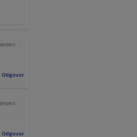
mjeseci
Odgovor
mjeseci
Odgovor