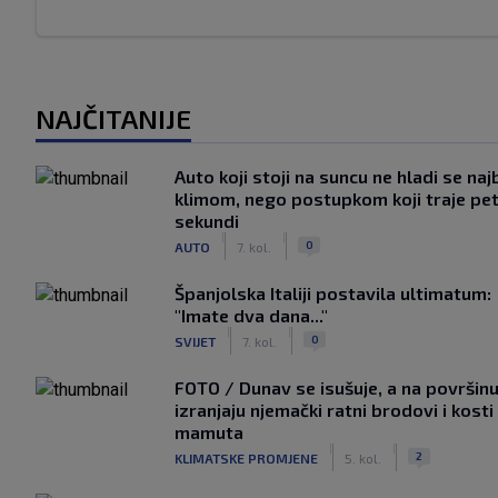
NAJČITANIJE
Auto koji stoji na suncu ne hladi se naj
klimom, nego postupkom koji traje pe
sekundi
|
|
0
AUTO
7. kol.
Španjolska Italiji postavila ultimatum:
"Imate dva dana..."
|
|
0
SVIJET
7. kol.
FOTO / Dunav se isušuje, a na površin
izranjaju njemački ratni brodovi i kosti
mamuta
|
|
2
KLIMATSKE PROMJENE
5. kol.