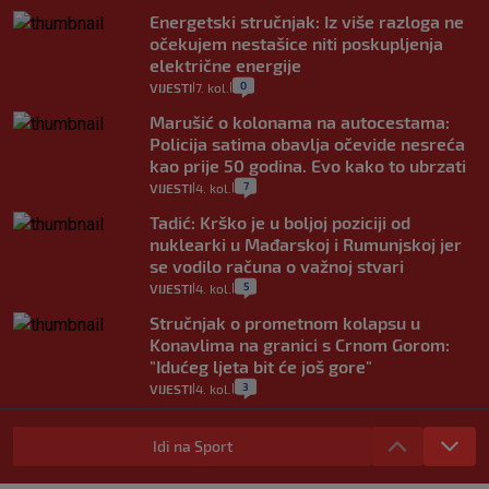
Energetski stručnjak: Iz više razloga ne
očekujem nestašice niti poskupljenja
električne energije
0
VIJESTI
7. kol.
|
|
Marušić o kolonama na autocestama:
Policija satima obavlja očevide nesreća
kao prije 50 godina. Evo kako to ubrzati
7
VIJESTI
4. kol.
|
|
Tadić: Krško je u boljoj poziciji od
nuklearki u Mađarskoj i Rumunjskoj jer
se vodilo računa o važnoj stvari
5
VIJESTI
4. kol.
|
|
Stručnjak o prometnom kolapsu u
Konavlima na granici s Crnom Gorom:
"Idućeg ljeta bit će još gore"
3
VIJESTI
4. kol.
|
|
Iz Hrvatske u Italiju može se i preko
mora. Provjerili smo brodske linije i
Idi na Sport
cijene
2
|
|