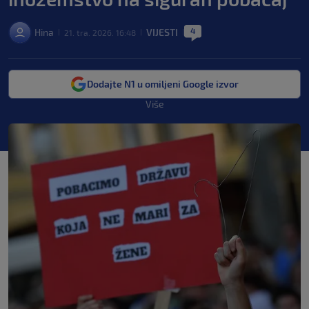
4
Hina
VIJESTI
21. tra. 2026. 16:48
|
|
|
Dodajte N1 u omiljeni Google izvor
Više