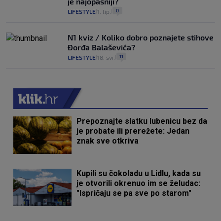
je najopasniji?
0
LIFESTYLE
1. lip.
|
|
N1 kviz / Koliko dobro poznajete stihove
Đorđa Balaševića?
11
LIFESTYLE
18. svi.
|
|
Prepoznajte slatku lubenicu bez da
je probate ili prerežete: Jedan
znak sve otkriva
Kupili su čokoladu u Lidlu, kada su
je otvorili okrenuo im se želudac:
"Ispričaju se pa sve po starom"