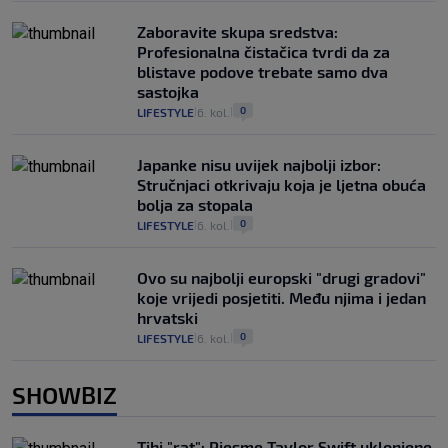
Zaboravite skupa sredstva:
Profesionalna čistačica tvrdi da za
blistave podove trebate samo dva
sastojka
0
LIFESTYLE
6. kol.
|
|
Japanke nisu uvijek najbolji izbor:
Stručnjaci otkrivaju koja je ljetna obuća
bolja za stopala
0
LIFESTYLE
6. kol.
|
|
Ovo su najbolji europski "drugi gradovi"
koje vrijedi posjetiti. Među njima i jedan
hrvatski
0
LIFESTYLE
6. kol.
|
|
SHOWBIZ
Tihi "rat": Pjesme Taylor Swift uklonjene