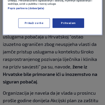
uređaju. Personalizirano oglašavanje i sadržaj, mjerenje oglašavanja i
u inozemstvo na siguran
sadržaja, uvidi u publiku i razvoj usluga.
Popis partnera (dobavljača)
pobačaj
Prikaži svrhe
Prihvaćam
Amnesty International naveo je da je pristup
uslugama pobačaja u Hrvatskoj "ostao
izuzetno ograničen zbog neuspjeha vlasti da
jamče pristup uslugama u kontekstu široko
rasprostranjenog pozivanja liječnika i klinika
na priziv savjesti" pa su, navode,
žene iz
Hrvatske bile primorane ići u inozemstvo na
siguran pobačaj
.
Organizacija je navela da je vlada u prosincu
prošle godine donijela Akcijski plan za zaštitu