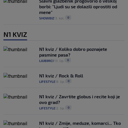
Slavni glazbenik progovorio o velikoj
borbi: "Ljudi su se dolazili oprostiti od
mene"
0
SHOWBIZ
3. kol.
|
|
N1 KVIZ
N1 kviz / Koliko dobro poznajete
pasmine pasa?
0
LJUBIMCI
13. lip.
|
|
N1 kviz / Rock & Roll
0
LIFESTYLE
8. lip.
|
|
N1 kviz / Zavrtite globus i recite koji je
ovo grad?
0
LIFESTYLE
2. lip.
|
|
N1 kviz / Zmije, meduze, komarci... Tko