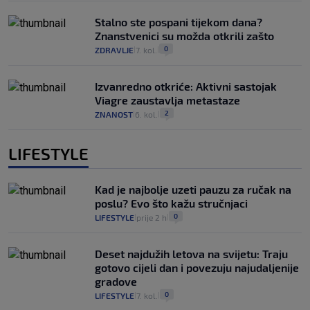
Stalno ste pospani tijekom dana?
Znanstvenici su možda otkrili zašto
0
ZDRAVLJE
7. kol.
|
|
Izvanredno otkriće: Aktivni sastojak
Viagre zaustavlja metastaze
2
ZNANOST
6. kol.
|
|
LIFESTYLE
Kad je najbolje uzeti pauzu za ručak na
poslu? Evo što kažu stručnjaci
0
LIFESTYLE
prije 2 h
|
|
Deset najdužih letova na svijetu: Traju
gotovo cijeli dan i povezuju najudaljenije
gradove
0
LIFESTYLE
7. kol.
|
|