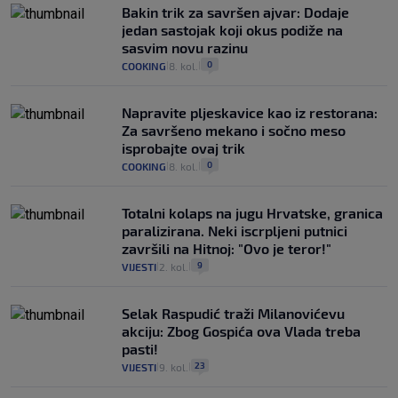
Bakin trik za savršen ajvar: Dodaje
jedan sastojak koji okus podiže na
sasvim novu razinu
0
COOKING
8. kol.
|
|
Napravite pljeskavice kao iz restorana:
Za savršeno mekano i sočno meso
isprobajte ovaj trik
0
COOKING
8. kol.
|
|
Totalni kolaps na jugu Hrvatske, granica
paralizirana. Neki iscrpljeni putnici
završili na Hitnoj: "Ovo je teror!"
9
VIJESTI
2. kol.
|
|
Selak Raspudić traži Milanovićevu
akciju: Zbog Gospića ova Vlada treba
pasti!
23
VIJESTI
9. kol.
|
|