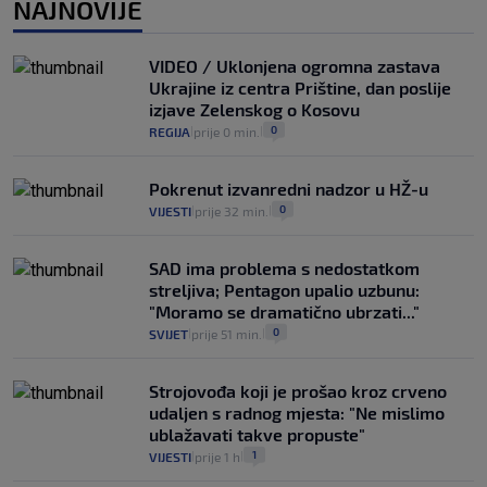
VIJESTI
3. kol.
NAJNOVIJE
Uzgajivač objasnio zašto kilogram
rajčica košta deset eura: "Nećete ih
VIDEO / Uklonjena ogromna zastava
vidjeti na akcijama u trgovinama"
Ukrajine iz centra Prištine, dan poslije
8
VIJESTI
3. kol.
|
|
izjave Zelenskog o Kosovu
0
REGIJA
prije 0 min.
|
|
Pokrenut izvanredni nadzor u HŽ-u
0
VIJESTI
prije 32 min.
|
|
SAD ima problema s nedostatkom
streljiva; Pentagon upalio uzbunu:
"Moramo se dramatično ubrzati..."
0
SVIJET
prije 51 min.
|
|
Strojovođa koji je prošao kroz crveno
udaljen s radnog mjesta: "Ne mislimo
ublažavati takve propuste"
1
VIJESTI
prije 1 h
|
|