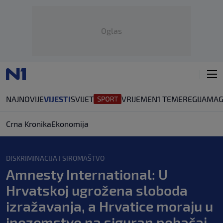
Oglas
NAJNOVIJE
VIJESTI
SVIJET
VRIJEME
N1 TEME
REGIJA
MAG
Crna Kronika
Ekonomija
DISKRIMINACIJA I SIROMAŠTVO
Amnesty International: U
Hrvatskoj ugrožena sloboda
izražavanja, a Hrvatice moraju u
inozemstvo na siguran pobačaj