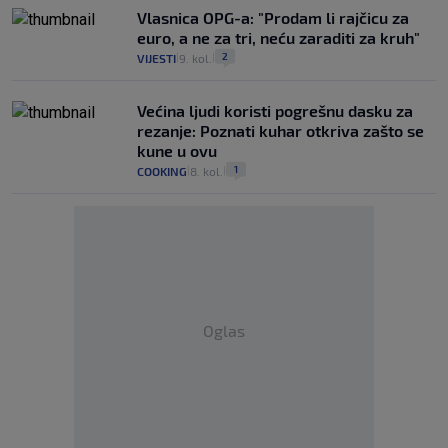
Vlasnica OPG-a: "Prodam li rajčicu za
euro, a ne za tri, neću zaraditi za kruh"
2
VIJESTI
9. kol.
|
|
Većina ljudi koristi pogrešnu dasku za
rezanje: Poznati kuhar otkriva zašto se
kune u ovu
1
COOKING
8. kol.
|
|
Oglas