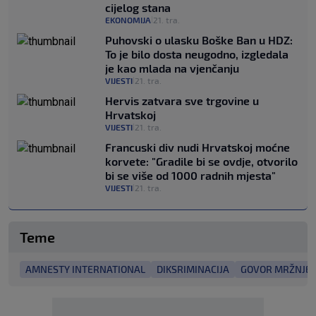
cijelog stana
EKONOMIJA
21. tra.
|
Puhovski o ulasku Boške Ban u HDZ:
To je bilo dosta neugodno, izgledala
je kao mlada na vjenčanju
VIJESTI
21. tra.
|
Hervis zatvara sve trgovine u
Hrvatskoj
VIJESTI
21. tra.
|
Francuski div nudi Hrvatskoj moćne
korvete: "Gradile bi se ovdje, otvorilo
bi se više od 1000 radnih mjesta"
VIJESTI
21. tra.
|
Teme
AMNESTY INTERNATIONAL
DIKSRIMINACIJA
GOVOR MRŽNJE