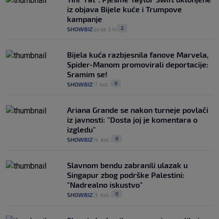
iz objava Bijele kuće i Trumpove
kampanje
2
SHOWBIZ
prije 3 h
|
|
Bijela kuća razbjesnila fanove Marvela,
Spider-Manom promovirali deportacije:
Sramim se!
0
SHOWBIZ
7. kol.
|
|
Ariana Grande se nakon turneje povlači
iz javnosti: "Dosta joj je komentara o
izgledu"
0
SHOWBIZ
4. kol.
|
|
Slavnom bendu zabranili ulazak u
Singapur zbog podrške Palestini:
"Nadrealno iskustvo"
0
SHOWBIZ
3. kol.
|
|