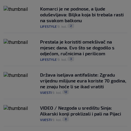
Komarci je ne podnose, a ljude
oduševljava: Biljka koja bi trebala rasti
na svakom balkonu
2
LIFESTYLE
9. kol.
|
|
Prestala je koristiti omekšivač na
mjesec dana. Evo što se dogodilo s
odjećom, ručnicima i perilicom
3
LIFESTYLE
9. kol.
|
|
Država iseljava antifašiste: Zgradu
vrijednu milijune eura koriste 70 godina,
ne znaju hoće li se ikad vratiti
12
VIJESTI
9. kol.
|
|
VIDEO / Nezgoda u središtu Sinja:
Alkarski konji proklizali i pali na Pijaci
8
VIJESTI
9. kol.
|
|