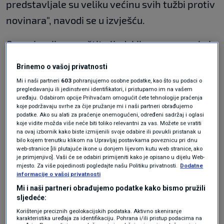
predstavljale su veliku većinu svih tužbi protiv
novinara", navodi se u izvješću.
Organizacija za zaštitu ljudskih prava navela je
da su se "novinari koji izvještavaju o korupciji,
Brinemo o vašoj privatnosti
okolišu i vladinim poslovima suočavali s
Mi i naši partneri
603
pohranjujemo osobne podatke, kao što su podaci o
pregledavanju ili jedinstveni identifikatori, i pristupamo im na vašem
fizičkim napadima, kao i uznemiravanjem i
uređaju. Odabirom opcije Prihvaćam omogućit ćete tehnologije praćenja
online prijetnjama, uključujući od visokih
koje podržavaju svrhe za čije pružanje mi i naši partneri obrađujemo
podatke. Ako su alati za praćenje onemogućeni, određeni sadržaj i oglasi
vladinih dužnosnika".
koje vidite možda više neće biti toliko relevantni za vas. Možete se vratiti
na ovaj izbornik kako biste izmijenili svoje odabire ili povukli pristanak u
bilo kojem trenutku klikom na Upravljaj postavkama poveznicu pri dnu
web-stranice [ili plutajuće ikone u donjem lijevom kutu web stranice, ako
Povijesna odluka Bruxellesa: Milijun
je primjenjivo]. Vaši će se odabiri primijeniti kako je opisano u dijelu Web-
potpisa za sigurniji pobačaj u cijeloj
mjesto. Za više pojedinosti pogledajte našu Politiku privatnosti.
Dodatne
EU
informacije o vašoj privatnosti
VIJESTI
26. velj.
|
Mi i naši partneri obrađujemo podatke kako bismo pružili
sljedeće:
Žene iz Hrvatske moraju
Korištenje preciznih geolokacijskih podataka. Aktivno skeniranje
karakteristika uređaja za identifikaciju. Pohrana i/ili pristup podacima na