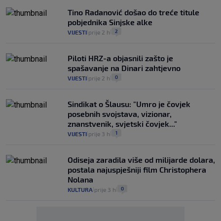
Tino Radanović došao do treće titule
pobjednika Sinjske alke
2
VIJESTI
prije 2 h
|
|
Piloti HRZ-a objasnili zašto je
spašavanje na Dinari zahtjevno
0
VIJESTI
prije 2 h
|
|
Sindikat o Šlausu: "Umro je čovjek
posebnih svojstava, vizionar,
znanstvenik, svjetski čovjek..."
1
VIJESTI
prije 3 h
|
|
Odiseja zaradila više od milijarde dolara,
postala najuspješniji film Christophera
Nolana
0
KULTURA
prije 3 h
|
|