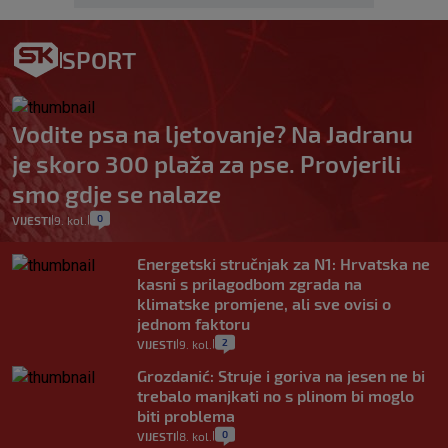
SPORT
Vodite psa na ljetovanje? Na Jadranu
je skoro 300 plaža za pse. Provjerili
smo gdje se nalaze
0
VIJESTI
9. kol.
|
|
Energetski stručnjak za N1: Hrvatska ne
kasni s prilagodbom zgrada na
klimatske promjene, ali sve ovisi o
jednom faktoru
2
VIJESTI
9. kol.
|
|
Grozdanić: Struje i goriva na jesen ne bi
trebalo manjkati no s plinom bi moglo
biti problema
0
VIJESTI
8. kol.
|
|