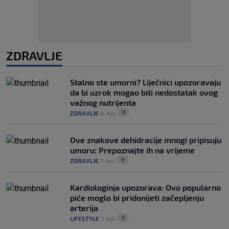
ZDRAVLJE
Stalno ste umorni? Liječnici upozoravaju
da bi uzrok mogao biti nedostatak ovog
važnog nutrijenta
0
ZDRAVLJE
8. kol.
|
|
Ove znakove dehidracije mnogi pripisuju
umoru: Prepoznajte ih na vrijeme
0
ZDRAVLJE
7. kol.
|
|
Kardiologinja upozorava: Ovo popularno
piće moglo bi pridonijeti začepljenju
arterija
2
LIFESTYLE
7. kol.
|
|