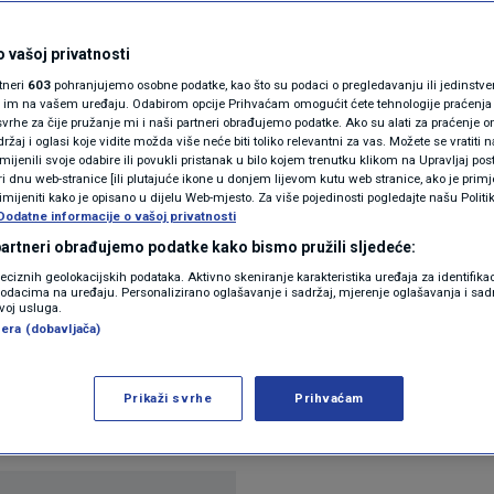
N1(DIS)INFO
janja: Zaštitite djecu
KLIMATSKE PROMJENE
 vašoj privatnosti
rtneri
603
pohranjujemo osobne podatke, kao što su podaci o pregledavanju ili jedinstveni 
ernetskog nasilja
FOTO
o im na vašem uređaju. Odabirom opcije Prihvaćam omogućit ćete tehnologije praćenja
vrhe za čije pružanje mi i naši partneri obrađujemo podatke. Ako su alati za praćenje
žaj i oglasi koje vidite možda više neće biti toliko relevantni za vas. Možete se vratiti n
VIDEO
zmijenili svoje odabire ili povukli pristanak u bilo kojem trenutku klikom na Upravljaj p
r
i dnu web-stranice [ili plutajuće ikone u donjem lijevom kutu web stranice, ako je primje
rimijeniti kako je opisano u dijelu Web-mjesto. Za više pojedinosti pogledajte našu Politi
Dodatne informacije o vašoj privatnosti
 partneri obrađujemo podatke kako bismo pružili sljedeće:
reciznih geolokacijskih podataka. Aktivno skeniranje karakteristika uređaja za identifika
p podacima na uređaju. Personalizirano oglašavanje i sadržaj, mjerenje oglašavanja i sadr
zvoj usluga.
era (dobavljača)
 organizatorima javnih okupljanja, medijima, rodite
đanja, upozorivši na potrebu dodatne zaštite dje
Prikaži svrhe
Prihvaćam
Pročitaj više