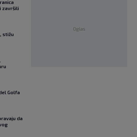
ranica
 završili
Oglas
, stižu
,
uru
del Golfa
oravaju da
ovog