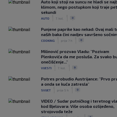
Auto koji stoji na suncu ne hladi se naj
klimom, nego postupkom koji traje pe
sekundi
|
|
0
AUTO
7. kol.
Punjene paprike kao nekad: Ovaj mali t
naših baka čini nadjev savršeno sočni
|
|
0
COOKING
prije 7 h
Milinović prozvao Vladu: "Pozivam
Plenkovića da me posluša. Za svako b
onečišćenje..."
|
|
9
VIJESTI
7. kol.
Potres probudio Austrijance: "Prvo pr
a onda se kuća zatresla"
|
|
0
SVIJET
prije 5 h
VIDEO / Sudar putničkog i teretnog vl
kod Bjelovara: Više osoba ozlijeđeno,
strojovođa teže
|
|
0