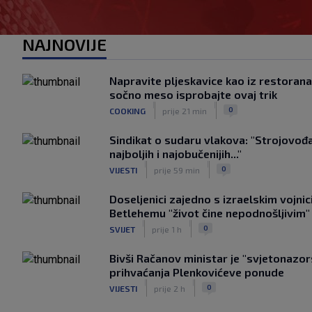
NAJNOVIJE
Napravite pljeskavice kao iz restoran
sočno meso isprobajte ovaj trik
|
|
0
COOKING
prije 21 min
Sindikat o sudaru vlakova: "Strojovođa 
najboljih i najobučenijih..."
|
|
0
VIJESTI
prije 59 min
Doseljenici zajedno s izraelskim vojni
Betlehemu "život čine nepodnošljivim"
|
|
0
SVIJET
prije 1 h
Bivši Račanov ministar je "svjetonazor
prihvaćanja Plenkovićeve ponude
|
|
0
VIJESTI
prije 2 h