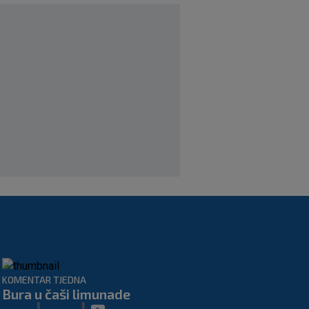
SK
prije 4 h
Igor Bišćan preuzima U-23
reprezentaciju UAE-a, radit će u
projektu s Dalićem
|
SK
prije 5 h
Ivanović pred velikom odlukom, dva
kluba bore se za hrvatskog napadača
|
SK
prije 7 h
KOMENTAR TJEDNA
Bura u čaši limunade
|
|