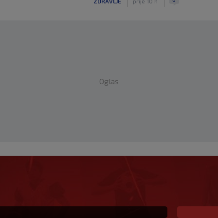
ZDRAVLJE
prije 10 h
Oglas
ke na SK: PSV juri
anja u Ajaxu, a posebna