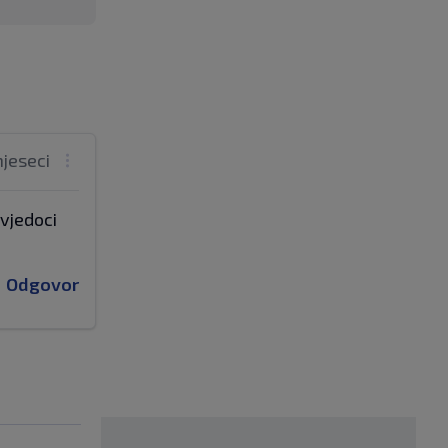
mjeseci
vjedoci
Odgovor