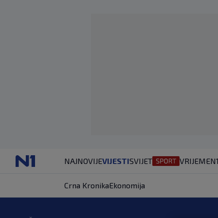
NAJNOVIJE
VIJESTI
SVIJET
VRIJEME
N
Crna Kronika
Ekonomija