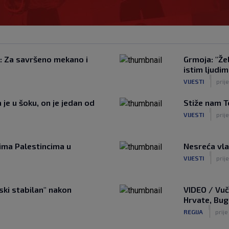
a: Za savršeno mekano i
Grmoja: "Žel
istim ljudim
|
VIJESTI
prij
je u šoku, on je jedan od
Stiže nam T
|
VIJESTI
prije
cima Palestincima u
Nesreća vla
|
VIJESTI
prije
ski stabilan" nakon
VIDEO / Vuč
Hrvate, Bug
|
REGIJA
prije