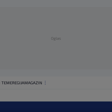
Oglas
1 TEME
REGIJA
MAGAZIN
N1 KOMENTAR
KOLUMNE