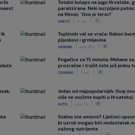
brže
Totalni kolaps na jugu Hrvatske, g
tnaest
paralizirana. Neki iscrpljeni putnici
na Hitnoj: "Ovo je teror!"
|
|
7
VIJESTI
2. kol.
rik
Toplinski val se vraća: Nakon bure
m
pljuskovi i grmljavina
|
|
0
VRIJEME
prije 10 h
Pogačice za 15 minuta: Mekane su
uduće
prozračne i tražit ćete još jednu t
|
|
0
COOKING
7. kol.
asak,
Jedan od najpopularnijih: Ovaj mo
više ne možete kupiti u Hrvatskoj
|
|
0
AUTO
prije 7 h
aka
Stalno ste umorni? Liječnici upoz
bi uzrok mogao biti nedostatak 
važnog nutrijenta
|
|
0