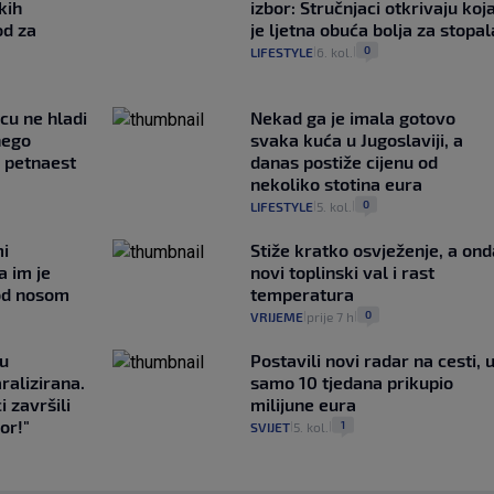
kih
izbor: Stručnjaci otkrivaju koj
od za
je ljetna obuća bolja za stopal
0
LIFESTYLE
6. kol.
|
|
ncu ne hladi
Nekad ga je imala gotovo
nego
svaka kuća u Jugoslaviji, a
e petnaest
danas postiže cijenu od
nekoliko stotina eura
0
LIFESTYLE
5. kol.
|
|
mi
Stiže kratko osvježenje, a ond
a im je
novi toplinski val i rast
pod nosom
temperatura
0
VRIJEME
prije 7 h
|
|
gu
Postavili novi radar na cesti, 
ralizirana.
samo 10 tjedana prikupio
i završili
milijune eura
or!"
1
SVIJET
5. kol.
|
|