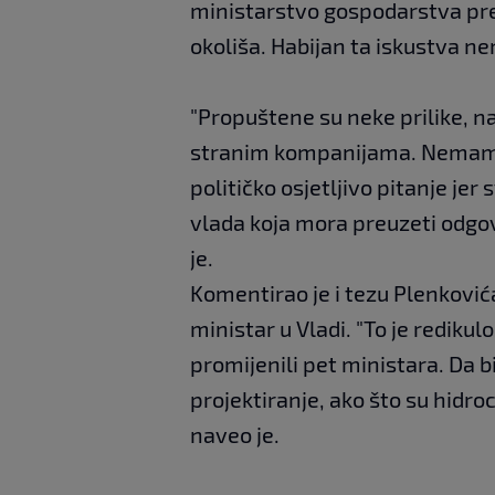
ministarstvo gospodarstva pret
okoliša. Habijan ta iskustva ne
"Propuštene su neke prilike, n
stranim kompanijama. Nemamo o
političko osjetljivo pitanje jer
vlada koja mora preuzeti odgov
je.
Komentirao je i tezu Plenković
ministar u Vladi. "To je redik
promijenili pet ministara. Da bi
projektiranje, ako što su hidro
naveo je.