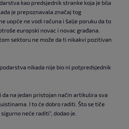
arstva kao predsjednik stranke koja je bila
 vlada je prepoznavala značaj tog
me uopće ne vodi računa i šalje poruku da to
potroše europski novac i novac građana.
 tom sektoru ne može da ti nikakvi pozitivan
odarstva nikada nije bio ni potpredsjednik
 da na jedan pristojan način artikulira sva
istinama. I to će dobro raditi. Što se tiče
o sigurno neće raditi", dodao je.