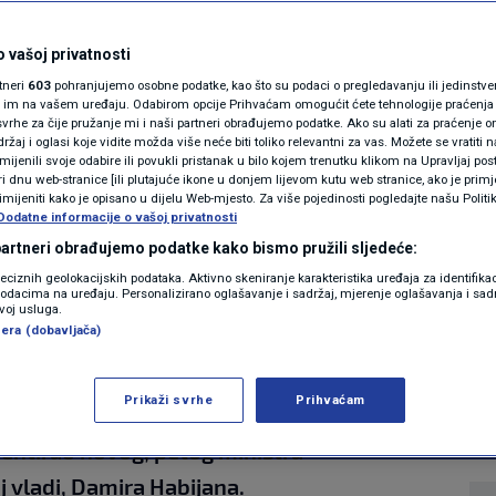
a da je Hrvatska
MAGAZIN
N1 KOMENTAR
 vašoj privatnosti
u veliku priliku: "Ti
rtneri
603
pohranjujemo osobne podatke, kao što su podaci o pregledavanju ili jedinstveni 
KOLUMNE
o im na vašem uređaju. Odabirom opcije Prihvaćam omogućit ćete tehnologije praćenja
ušteni stranim
vrhe za čije pružanje mi i naši partneri obrađujemo podatke. Ako su alati za praćenje
žaj i oglasi koje vidite možda više neće biti toliko relevantni za vas. Možete se vratiti n
N1(DIS)INFO
zmijenili svoje odabire ili povukli pristanak u bilo kojem trenutku klikom na Upravljaj p
i dnu web-stranice [ili plutajuće ikone u donjem lijevom kutu web stranice, ako je primje
KLIMATSKE PROMJENE
rimijeniti kako je opisano u dijelu Web-mjesto. Za više pojedinosti pogledajte našu Politi
Dodatne informacije o vašoj privatnosti
0
18:36
VIJESTI
komentara
|
|
FOTO
 partneri obrađujemo podatke kako bismo pružili sljedeće:
reciznih geolokacijskih podataka. Aktivno skeniranje karakteristika uređaja za identifika
p podacima na uređaju. Personalizirano oglašavanje i sadržaj, mjerenje oglašavanja i sadr
VIDEO
zvoj usluga.
Više
era (dobavljača)
Prikaži svrhe
Prihvaćam
Radimir Čačić gostovao je u Newsroomu kod
mentirao novog, petog ministra
 vladi, Damira Habijana.