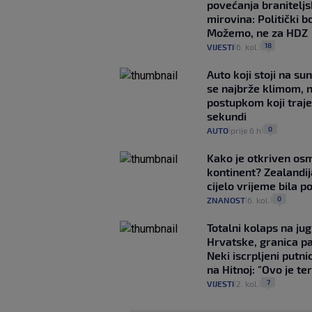
povećanja braniteljs
mirovina: Politički b
Možemo, ne za HDZ
18
VIJESTI
6. kol.
|
|
Auto koji stoji na su
se najbrže klimom, 
postupkom koji traj
sekundi
0
AUTO
prije 6 h
|
|
Kako je otkriven os
kontinent? Zealandij
cijelo vrijeme bila 
0
ZNANOST
6. kol.
|
|
Totalni kolaps na ju
Hrvatske, granica pa
Neki iscrpljeni putnic
na Hitnoj: "Ovo je ter
7
VIJESTI
2. kol.
|
|