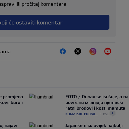
aspravi ili pročitaj komentare
koji će ostaviti komentar
ežama
je promjena
FOTO / Dunav se isušuje, a na
ovi, bura i
površinu izranjaju njemački
ratni brodovi i kosti mamuta
2
KLIMATSKE PROMJENE
5. kol.
|
|
oj najavi
Japanke nisu uvijek najbolji