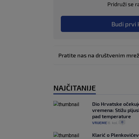
Pridruži se r
Budi prvi 
Pratite nas na društvenim mr
NAJČITANIJE
Dio Hrvatske očeku
vremena: Stižu pljusk
pad temperature
0
VRIJEME
6. kol.
|
|
Klarić o Plenkovićev