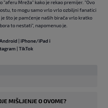
o "aferu Mreža" kako je rekao premijer. "Ovo
ostu, to mogu samo vrlo vrlo ozbiljni fanatici
 je što je pamćenje naših birača vrlo kratko
zbora to nestati", napomenuo je.
Android
|
iPhone/iPad
i
stagram
|
TikTok
OJE MIŠLJENJE O OVOME?