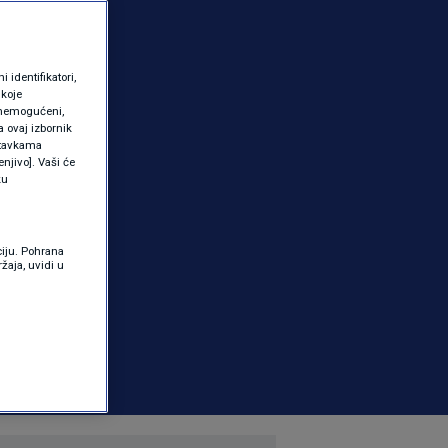
identifikatori,
 koje
 onemogućeni,
a ovaj izbornik
ostavkama
njivo]. Vaši će
ku
ciju. Pohrana
žaja, uvidi u