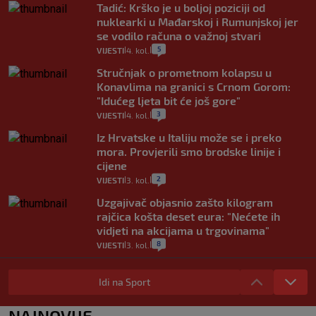
Tadić: Krško je u boljoj poziciji od
nuklearki u Mađarskoj i Rumunjskoj jer
se vodilo računa o važnoj stvari
5
VIJESTI
4. kol.
|
|
Stručnjak o prometnom kolapsu u
Konavlima na granici s Crnom Gorom:
"Idućeg ljeta bit će još gore"
3
VIJESTI
4. kol.
|
|
Iz Hrvatske u Italiju može se i preko
mora. Provjerili smo brodske linije i
cijene
2
VIJESTI
3. kol.
|
|
Uzgajivač objasnio zašto kilogram
rajčica košta deset eura: "Nećete ih
vidjeti na akcijama u trgovinama"
8
VIJESTI
3. kol.
|
|
Selidba je jedno od stresnijih iskustava.
Evo aktualnih cijena i nekoliko savjeta
Idi na Sport
da prođe što lakše i jeftinije
0
VIJESTI
2. kol.
NAJNOVIJE
|
|