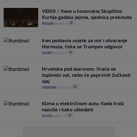
VIDEO / Kaos u kosovskoj Skupštini:
Kurtija gađala jajima, sjednica prekinuta
0
REGIJA
prije 1 h
|
|
Iran postavio uvjete za mir i otvaranje
Hormuza, čeka se Trumpov odgovor
0
SVIJET
prije 1 h
|
|
Hrvatska pod alarmom: Vraća se
toplinski val, nebo će poprimiti žućkasti
sjaj
0
VRIJEME
prije 2 h
|
|
Klima u električnom autu: Kada troši
najviše i kako uštedjeti
0
AUTO
prije 2 h
|
|