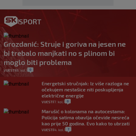
SPORT
Grozdanić: Struje i goriva na jesen ne
bi trebalo manjkati no s plinom bi
moglo biti problema
0
VIJESTI
8. kol.
|
|
Energetski stručnjak: Iz više razloga ne
očekujem nestašice niti poskupljenja
električne energije
0
VIJESTI
7. kol.
|
|
Marušić o kolonama na autocestama:
Policija satima obavlja očevide nesreća
kao prije 50 godina. Evo kako to ubrzati
7
VIJESTI
4. kol.
|
|