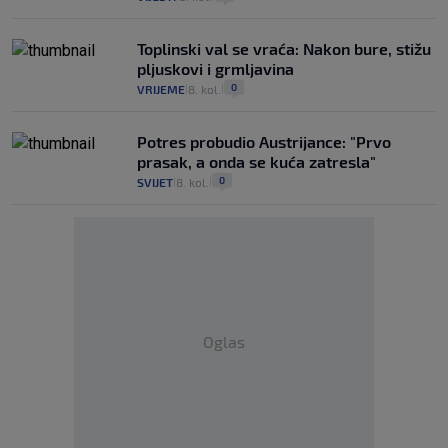
Toplinski val se vraća: Nakon bure, stižu
pljuskovi i grmljavina
0
VRIJEME
8. kol.
|
|
Potres probudio Austrijance: "Prvo
prasak, a onda se kuća zatresla"
0
SVIJET
8. kol.
|
|
Oglas