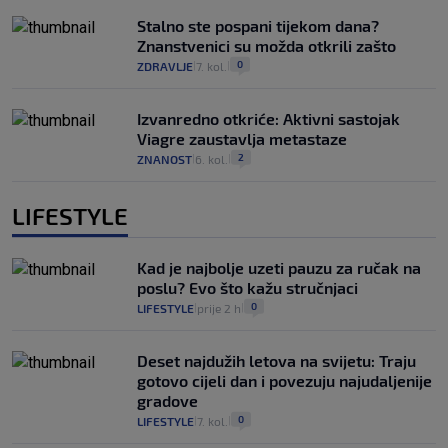
Stalno ste pospani tijekom dana?
Znanstvenici su možda otkrili zašto
0
ZDRAVLJE
7. kol.
|
|
Izvanredno otkriće: Aktivni sastojak
Viagre zaustavlja metastaze
2
ZNANOST
6. kol.
|
|
LIFESTYLE
Kad je najbolje uzeti pauzu za ručak na
poslu? Evo što kažu stručnjaci
0
LIFESTYLE
prije 2 h
|
|
Deset najdužih letova na svijetu: Traju
gotovo cijeli dan i povezuju najudaljenije
gradove
0
LIFESTYLE
7. kol.
|
|