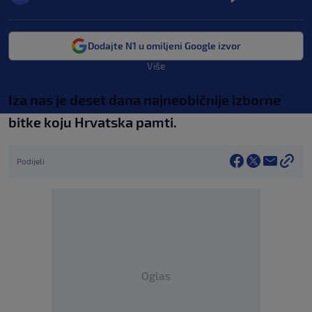
Dodajte N1 u omiljeni Google izvor
Više
Iza nas je deset dana najneobičnije izborne
bitke koju Hrvatska pamti.
Podijeli
Oglas