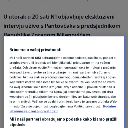
U utorak u 20 sati N1 objavljuje ekskluzivni
intervju uživo s Pantovčaka s predsjednikom
Republike Zoranom Milanovićem.
Brinemo o vašoj privatnosti
Budite uz N1.
Mi i naši partneri
603
pohranjujemo osobne podatke, kao što su podaci o
pregledavanju ili jedinstveni identifikatori, i pristupamo im na vašem
uređaju. Odabirom opcije Prihvaćam omogućit ćete tehnologije praćenja
N1 pratite putem aplikacija
koje podržavaju svrhe za čije pružanje mi i naši partneri obrađujemo
podatke. Ako su alati za praćenje onemogućeni, određeni sadržaj i oglasi
za
Android
|
iPhone/iPad
i
koje vidite možda više neće biti toliko relevantni za vas. Možete se vratiti
na ovaj izbornik kako biste izmijenili svoje odabire ili povukli pristanak u
mreža
Twitter
|
Facebook
|
Instagram
|
TikTok
.
bilo kojem trenutku klikom na Upravljaj postavkama poveznicu pri dnu
web-stranice [ili plutajuće ikone u donjem lijevom kutu web stranice, ako
je primjenjivo]. Vaši će se odabiri primijeniti kako je opisano u dijelu Web-
Teme
mjesto. Za više pojedinosti pogledajte našu Politiku privatnosti.
Dodatne
informacije o vašoj privatnosti
INTERVJU
PARLAMENTARNI IZBORI 2024
ZORAN MILANOVIĆ
Mi i naši partneri obrađujemo podatke kako bismo pružili
sljedeće: