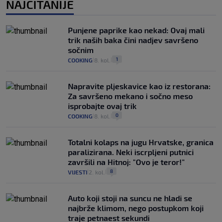
NAJČITANIJE
Punjene paprike kao nekad: Ovaj mali
trik naših baka čini nadjev savršeno
sočnim
1
COOKING
8. kol.
|
|
Napravite pljeskavice kao iz restorana:
Za savršeno mekano i sočno meso
isprobajte ovaj trik
0
COOKING
8. kol.
|
|
Totalni kolaps na jugu Hrvatske, granica
paralizirana. Neki iscrpljeni putnici
završili na Hitnoj: "Ovo je teror!"
8
VIJESTI
2. kol.
|
|
Auto koji stoji na suncu ne hladi se
najbrže klimom, nego postupkom koji
traje petnaest sekundi