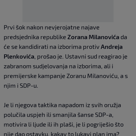
Prvi šok nakon nevjerojatne najave
predsjednika republike
Zorana Milanovića
da
će se kandidirati na izborima protiv
Andreja
Plenkovića
, prošao je. Ustavni sud reagirao je
zabranom sudjelovanja na izborima, ali i
premijerske kampanje Zoranu Milanoviću, a s
njim i SDP-u.
Je li njegova taktika napadom iz svih oružja
polučila uspjeh ili smanjila šanse SDP-a,
motivira li ljude ili ih plaši, je li pogriješio što
nije dao ostavku, kakav to lukavi plan ima?