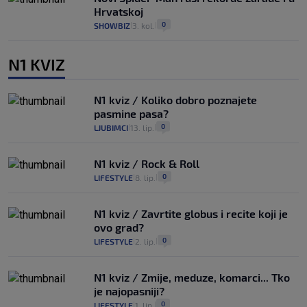
Hrvatskoj
0
SHOWBIZ
3. kol.
|
|
N1 KVIZ
N1 kviz / Koliko dobro poznajete
pasmine pasa?
0
LJUBIMCI
13. lip.
|
|
N1 kviz / Rock & Roll
0
LIFESTYLE
8. lip.
|
|
N1 kviz / Zavrtite globus i recite koji je
ovo grad?
0
LIFESTYLE
2. lip.
|
|
N1 kviz / Zmije, meduze, komarci... Tko
je najopasniji?
0
LIFESTYLE
1. lip.
|
|