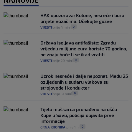
Izračunali smo koliko košta putovanje
automobilom na Hvar iz Zagreba, a
HAK upozorava: Kolone, nesreće i bura
koliko iz Osijeka
prijete vozačima. Očekujte gužve
14
VIJESTI
2. kol.
|
|
0
VIJESTI
prije 4 min
|
|
Država iseljava antifašiste: Zgradu
vrijednu milijune eura koriste 70 godina,
ne znaju hoće li se ikad vratiti
0
VIJESTI
prije 29 min
|
|
Uzrok nesreće i dalje nepoznat: Među 25
ozlijeđenih u sudaru vlakova su
strojovođe i kondukter
0
VIJESTI
prije 51 min
|
|
Tijelo muškarca pronađeno na ušću
Kupe u Savu, policija objavila prve
informacije
0
CRNA KRONIKA
prije 1 h
|
|