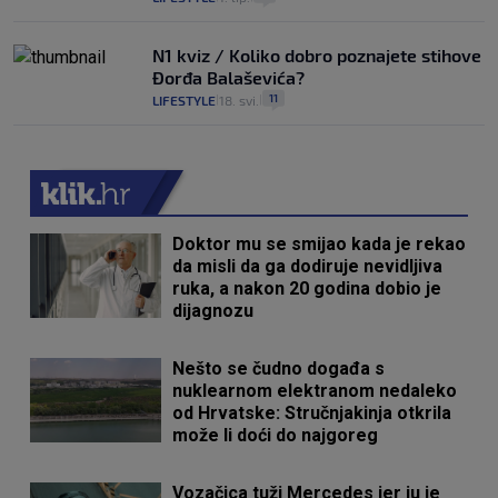
N1 kviz / Koliko dobro poznajete stihove
Đorđa Balaševića?
11
LIFESTYLE
18. svi.
|
|
Doktor mu se smijao kada je rekao
da misli da ga dodiruje nevidljiva
ruka, a nakon 20 godina dobio je
dijagnozu
Nešto se čudno događa s
nuklearnom elektranom nedaleko
od Hrvatske: Stručnjakinja otkrila
može li doći do najgoreg
Vozačica tuži Mercedes jer ju je