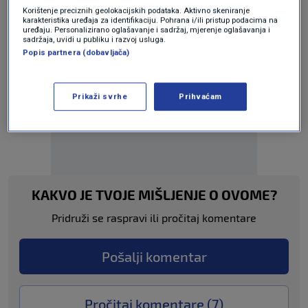
Korištenje preciznih geolokacijskih podataka. Aktivno skeniranje
karakteristika uređaja za identifikaciju. Pohrana i/ili pristup podacima na
uređaju. Personalizirano oglašavanje i sadržaj, mjerenje oglašavanja i
sadržaja, uvidi u publiku i razvoj usluga.
Popis partnera (dobavljača)
Oglas
Prikaži svrhe
Prihvaćam
KAKVO JE TVOJE MIŠLJENJE O OVOME?
Pridruži se raspravi ili pročitaj komentare
Pošalji komentar
Pročitaj komentare (
7
)