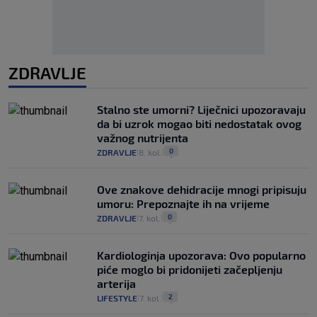
ZDRAVLJE
Stalno ste umorni? Liječnici upozoravaju
da bi uzrok mogao biti nedostatak ovog
važnog nutrijenta
0
ZDRAVLJE
8. kol.
|
|
Ove znakove dehidracije mnogi pripisuju
umoru: Prepoznajte ih na vrijeme
0
ZDRAVLJE
7. kol.
|
|
Kardiologinja upozorava: Ovo popularno
piće moglo bi pridonijeti začepljenju
arterija
2
LIFESTYLE
7. kol.
|
|