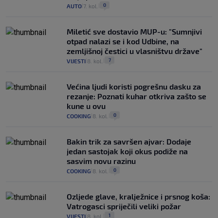
0
AUTO
7. kol.
|
|
Miletić sve dostavio MUP-u: "Sumnjivi
otpad nalazi se i kod Udbine, na
zemljišnoj čestici u vlasništvu države"
7
VIJESTI
8. kol.
|
|
Većina ljudi koristi pogrešnu dasku za
rezanje: Poznati kuhar otkriva zašto se
kune u ovu
0
COOKING
8. kol.
|
|
Bakin trik za savršen ajvar: Dodaje
jedan sastojak koji okus podiže na
sasvim novu razinu
0
COOKING
8. kol.
|
|
Ozljede glave, kralježnice i prsnog koša:
Vatrogasci spriječili veliki požar
1
VIJESTI
8. kol.
|
|