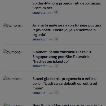
Spider-Manom promovirali deportacije:
Sramim se!
0
SHOWBIZ
7. kol.
|
|
Ariana Grande se nakon turneje povlači
iz javnosti: "Dosta joj je komentara o
izgledu"
0
SHOWBIZ
4. kol.
|
|
Slavnom bendu zabranili ulazak u
Singapur zbog podrške Palestini:
"Nadrealno iskustvo"
0
SHOWBIZ
3. kol.
|
|
Slavni glazbenik progovorio o velikoj
borbi: "Ljudi su se dolazili oprostiti od
mene"
0
SHOWBIZ
3. kol.
|
|
Novi Spider-Man ruši rekorde zarade i u