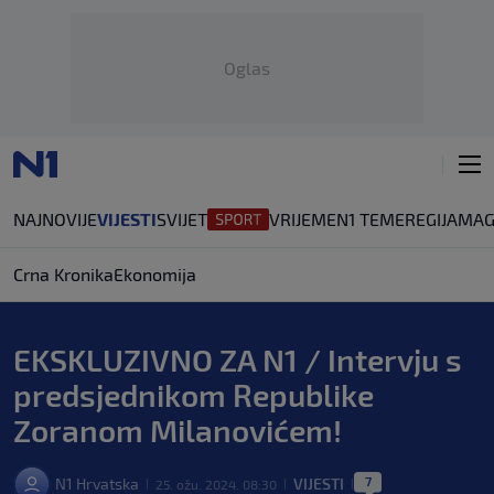
Oglas
NAJNOVIJE
VIJESTI
SVIJET
VRIJEME
N1 TEME
REGIJA
MAG
Crna Kronika
Ekonomija
EKSKLUZIVNO ZA N1 / Intervju s
predsjednikom Republike
Zoranom Milanovićem!
7
N1 Hrvatska
VIJESTI
25. ožu. 2024. 08:30
|
|
|