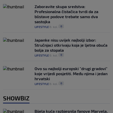
Zaboravite skupa sredstva:
Profesionalna čistačica tvrdi da za
blistave podove trebate samo dva
sastojka
0
LIFESTYLE
6. kol.
|
|
Japanke nisu uvijek najbolji izbor:
Stručnjaci otkrivaju koja je ljetna obuća
bolja za stopala
0
LIFESTYLE
6. kol.
|
|
Ovo su najbolji europski "drugi gradovi"
koje vrijedi posjetiti. Među njima i jedan
hrvatski
0
LIFESTYLE
6. kol.
|
|
SHOWBIZ
Bijela kuća razbjesnila fanove Marvela,