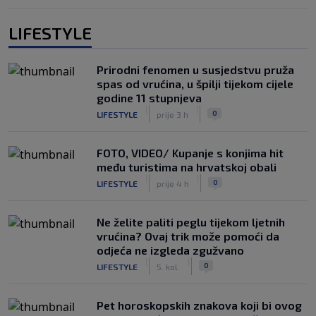
LIFESTYLE
Prirodni fenomen u susjedstvu pruža
spas od vrućina, u špilji tijekom cijele
godine 11 stupnjeva
|
|
0
LIFESTYLE
prije 3 h
FOTO, VIDEO/ Kupanje s konjima hit
među turistima na hrvatskoj obali
|
|
0
LIFESTYLE
prije 4 h
Ne želite paliti peglu tijekom ljetnih
vrućina? Ovaj trik može pomoći da
odjeća ne izgleda zgužvano
|
|
0
LIFESTYLE
5. kol.
Pet horoskopskih znakova koji bi ovog