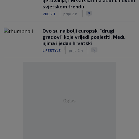
ljetovanja, i Hrvatska ima adut u novom
svjetskom trendu
|
|
0
VIJESTI
prije 2 h
Ovo su najbolji europski "drugi
gradovi" koje vrijedi posjetiti. Među
njima i jedan hrvatski
|
|
0
LIFESTYLE
prije 2 h
Oglas