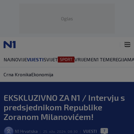
Oglas
NAJNOVIJE
VIJESTI
SVIJET
VRIJEME
N1 TEME
REGIJA
MA
Crna Kronika
Ekonomija
EKSKLUZIVNO ZA N1 / Intervju s
predsjednikom Republike
Zoranom Milanovićem!
7
N1 Hrvatska
VIJESTI
|
25. ožu. 2024. 08:30
|
|