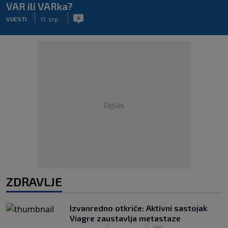
VAR ili VARka?
|
|
4
VIJESTI
11. srp.
Oglas
ZDRAVLJE
Izvanredno otkriće: Aktivni sastojak
Viagre zaustavlja metastaze
|
|