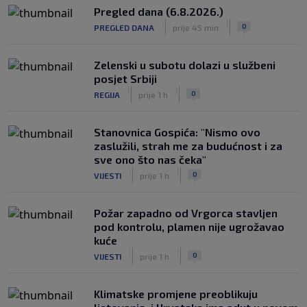
Pregled dana (6.8.2026.)
|
|
0
PREGLED DANA
prije 45 min
Zelenski u subotu dolazi u službeni
posjet Srbiji
|
|
0
REGIJA
prije 1 h
Stanovnica Gospića: "Nismo ovo
zaslužili, strah me za budućnost i za
sve ono što nas čeka"
|
|
0
VIJESTI
prije 1 h
Požar zapadno od Vrgorca stavljen
pod kontrolu, plamen nije ugrožavao
kuće
|
|
0
VIJESTI
prije 1 h
Klimatske promjene preoblikuju