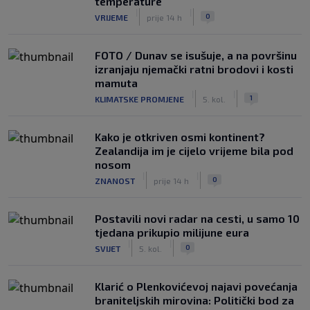
temperature
|
|
0
VRIJEME
prije 14 h
FOTO / Dunav se isušuje, a na površinu
izranjaju njemački ratni brodovi i kosti
mamuta
|
|
1
KLIMATSKE PROMJENE
5. kol.
Kako je otkriven osmi kontinent?
Zealandija im je cijelo vrijeme bila pod
nosom
|
|
0
ZNANOST
prije 14 h
Postavili novi radar na cesti, u samo 10
tjedana prikupio milijune eura
|
|
0
SVIJET
5. kol.
Klarić o Plenkovićevoj najavi povećanja
braniteljskih mirovina: Politički bod za