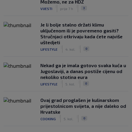
Možemo, ne za HDZ
|
|
3
VIJESTI
prije 7 h
Je li bolje stalno držati klimu
uključenom ili je povremeno gasiti?
Stručnjaci otkrivaju kada ćete najviše
uštedjeti
|
|
0
LIFESTYLE
4. kol.
Nekad ga je imala gotovo svaka kuća u
Jugoslaviji, a danas postiže cijenu od
nekoliko stotina eura
|
|
0
LIFESTYLE
5. kol.
Ovaj grad proglašen je kulinarskom
prijestolnicom svijeta, a nije daleko od
Hrvatske
|
|
0
COOKING
5. kol.