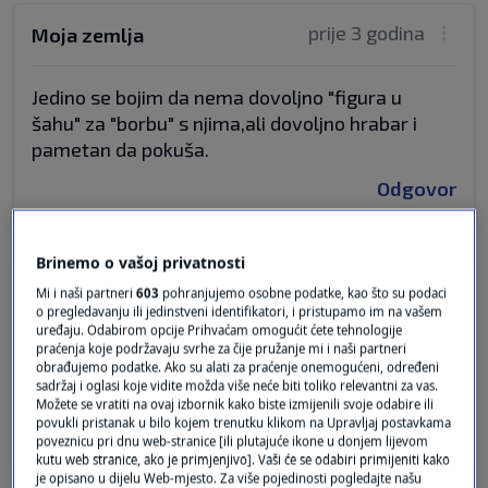
prije 3 godina
Moja zemlja
Jedino se bojim da nema dovoljno "figura u
šahu" za "borbu" s njima,ali dovoljno hrabar i
pametan da pokuša.
Odgovor
Brinemo o vašoj privatnosti
prije 3 godina
Moja zemlja
Mi i naši partneri
603
pohranjujemo osobne podatke, kao što su podaci
o pregledavanju ili jedinstveni identifikatori, i pristupamo im na vašem
uređaju. Odabirom opcije Prihvaćam omogućit ćete tehnologije
praćenja koje podržavaju svrhe za čije pružanje mi i naši partneri
Skroz podržavam Predsjednika
obrađujemo podatke. Ako su alati za praćenje onemogućeni, određeni
Republike,pametno,iskreno i jedino pravedno.
sadržaj i oglasi koje vidite možda više neće biti toliko relevantni za vas.
Možete se vratiti na ovaj izbornik kako biste izmijenili svoje odabire ili
Odgovor
povukli pristanak u bilo kojem trenutku klikom na Upravljaj postavkama
poveznicu pri dnu web-stranice [ili plutajuće ikone u donjem lijevom
kutu web stranice, ako je primjenjivo]. Vaši će se odabiri primijeniti kako
je opisano u dijelu Web-mjesto. Za više pojedinosti pogledajte našu