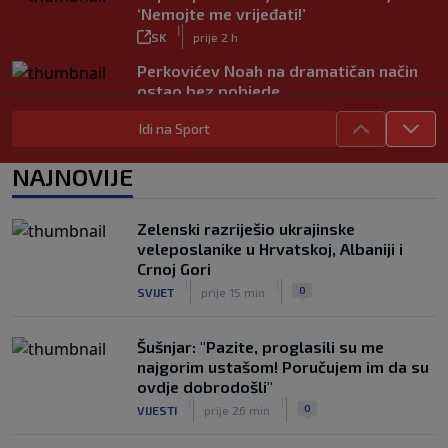
‘Nemojte me vrijeđati!’
|
SK
prije 2 h
Perkovićev Noah na dramatičan način
ostao bez pobjede
|
SK
prije 1 h
Idi na Sport
Dalić u Emirate vodi dvojicu velikana
hrvatskog nogometa, evo što će oni
NAJNOVIJE
raditi
|
SK
prije 5 h
Zelenski razriješio ukrajinske
Zlatko Dalić ima novi posao! Postaje
veleposlanike u Hrvatskoj, Albaniji i
treći Hrvat na kormilu te reprezentacije
Crnoj Gori
|
|
|
SK
prije 11 h
0
SVIJET
prije 15 min
Šušnjar: "Pazite, proglasili su me
najgorim ustašom! Poručujem im da su
ovdje dobrodošli"
|
|
0
VIJESTI
prije 26 min