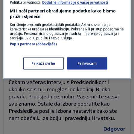
Politiku privatnosti.
Dodatne informacije o vašoj privatnosti
prije 3 godina
Milka tomasevic dvor na uni
Mi i naši partneri obrađujemo podatke kako bismo
pružili sljedeće:
Korištenje preciznih geolokacijskih podataka. Aktivno skeniranje
Podrzavam najboljeg predsjednika
karakteristika uređaja za identifikaciju. Pohrana i/ili pristup podacima na
uređaju. Personalizirano oglašavanje i sadržaj, mjerenje oglašavanja i
Odgovor
sadržaja, uvidi u publiku i razvoj usluga.
Popis partnera (dobavljača)
prije 3 godina
Prikaži svrhe
Prihvaćam
Snježana
Čekam večeras intervju s Predsjednikom i
ukoliko se smiri moj glas ide koaliciji Rijeka
pravde. Predsjednice,molim Vas,smirite se,svi
sve znamo. Ostaje da izbore popratite kao
Predsjedik,a poslije Izbora nastavite kako ste
nam obećali....za bolju i pravedniju Hrvatsku.
Odgovor