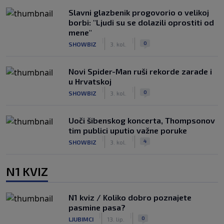
Slavni glazbenik progovorio o velikoj
borbi: "Ljudi su se dolazili oprostiti od
mene"
|
|
0
SHOWBIZ
3. kol.
Novi Spider-Man ruši rekorde zarade i
u Hrvatskoj
|
|
0
SHOWBIZ
3. kol.
Uoči šibenskog koncerta, Thompsonov
tim publici uputio važne poruke
|
|
4
SHOWBIZ
3. kol.
N1 KVIZ
N1 kviz / Koliko dobro poznajete
pasmine pasa?
|
|
0
LJUBIMCI
13. lip.