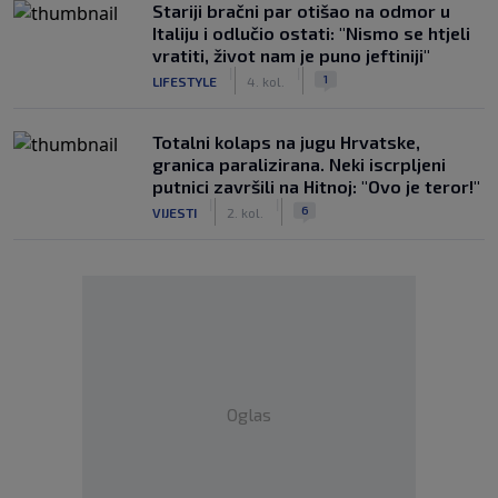
Stariji bračni par otišao na odmor u
Italiju i odlučio ostati: "Nismo se htjeli
vratiti, život nam je puno jeftiniji"
|
|
1
LIFESTYLE
4. kol.
Totalni kolaps na jugu Hrvatske,
granica paralizirana. Neki iscrpljeni
putnici završili na Hitnoj: "Ovo je teror!"
|
|
6
VIJESTI
2. kol.
Oglas