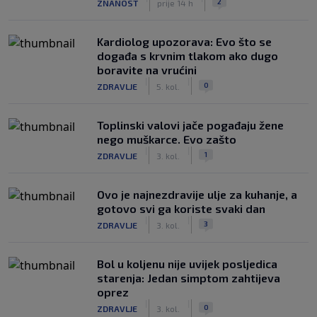
2
ZNANOST
prije 14 h
Kardiolog upozorava: Evo što se
događa s krvnim tlakom ako dugo
boravite na vrućini
|
|
0
ZDRAVLJE
5. kol.
Toplinski valovi jače pogađaju žene
nego muškarce. Evo zašto
|
|
1
ZDRAVLJE
3. kol.
Ovo je najnezdravije ulje za kuhanje, a
gotovo svi ga koriste svaki dan
|
|
3
ZDRAVLJE
3. kol.
Bol u koljenu nije uvijek posljedica
starenja: Jedan simptom zahtijeva
oprez
|
|
0
ZDRAVLJE
3. kol.