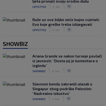
ljeta pronaći svoju srodnu dušu
|
|
0
LIFESTYLE
5. kol.
Ruže uz ove biljke neće bujno cvjetati:
Evo koje greške treba izbjegavati
|
|
0
LIFESTYLE
5. kol.
SHOWBIZ
Ariana Grande se nakon turneje povlači
iz javnosti: "Dosta joj je komentara o
izgledu"
|
|
0
SHOWBIZ
4. kol.
Slavnom bendu zabranili ulazak u
Singapur zbog podrške Palestini:
"Nadrealno iskustvo"
|
|
0
SHOWBIZ
3. kol.