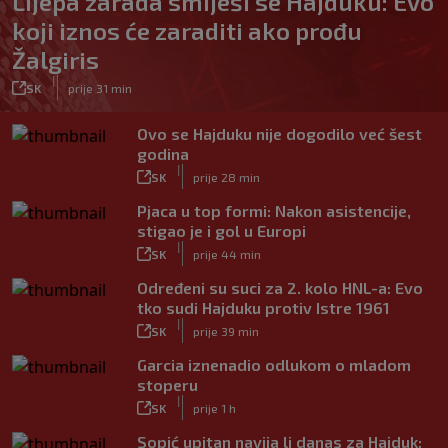
Lijepa zarada smiješi se Hajduku: Evo
koji iznos će zaraditi ako prođu
Žalgiris
|
SK
prije 31 min
Ovo se Hajduku nije dogodilo već šest
godina
|
SK
prije 28 min
Pjaca u top formi: Nakon asistencije,
stigao je i gol u Europi
|
SK
prije 44 min
Određeni su suci za 2. kolo HNL-a: Evo
tko sudi Hajduku protiv Istre 1961
|
SK
prije 39 min
Garcia iznenadio odlukom o mladom
stoperu
|
SK
prije 1 h
Sopić upitan navija li danas za Hajduk: