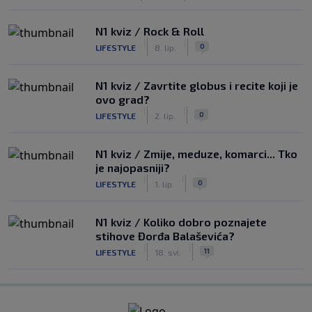
N1 kviz / Rock & Roll
|
|
0
LIFESTYLE
8. lip.
N1 kviz / Zavrtite globus i recite koji je
ovo grad?
|
|
0
LIFESTYLE
2. lip.
N1 kviz / Zmije, meduze, komarci... Tko
je najopasniji?
|
|
0
LIFESTYLE
1. lip.
N1 kviz / Koliko dobro poznajete
stihove Đorđa Balaševića?
|
|
11
LIFESTYLE
18. svi.