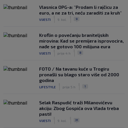
Vlasnica OPG-a: "Prodam li rajčicu za
euro, a ne za tri, neću zaraditi za kruh"
|
|
9
VIJESTI
9. kol.
Kroflin o povećanju braniteljskih
mirovina: Kad se premijera isprovocira,
nađe se gotovo 100 milijuna eura
|
|
8
VIJESTI
prije 4 h
FOTO / Na tavanu kuće u Trogiru
pronašli su blago staro više od 2000
godina
|
|
1
LIFESTYLE
prije 5 h
Selak Raspudić traži Milanovićevu
akciju: Zbog Gospića ova Vlada treba
pasti!
|
|
31
VIJESTI
9. kol.