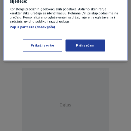
sljedeće:
Korištenje preciznih geolokacijskih podataka. Aktivno skeniranje
prije 9 mjeseci
karakteristika uređaja za identifikaciju. Pohrana i/ili pristup podacima na
Zvonkac
uređaju. Personalizirano oglašavanje i sadržaj, mjerenje oglašavanja i
sadržaja, uvidi u publiku i razvoj usluga.
Popis partnera (dobavljača)
Jednostavno, ništa ne platiš i u granicama si
dopuštenog državnog minusa.
Prikaži svrhe
Prihvaćam
Odgovor
Oglas