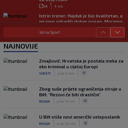
|
SK
9. kol.
Istrin trener: Hajduk je bio kvalitetan, a
mi smo odradili dobar posao. Moramo
popraviti koncentraciju
Idi na Sport
|
SK
9. kol.
Juniori Dinama poraženi u finalu
NAJNOVIJE
juniorskog turnira Mladen Ramljak
|
SK
9. kol.
Zmajlović: Hrvatska je postala meka za
Sjajni Varaždin razbio Slaven u derbiju
eko kriminal u cijeloj Europi
sjevera
|
|
0
VIJESTI
prije 2 min
|
SK
9. kol.
Zbog suše prijete ograničenja struje u
BiH: "Rezovi će biti drastični"
|
|
0
REGIJA
prije 10 min
U BiH stiže novi američki veleposlanik
|
|
0
REGIJA
prije 26 min