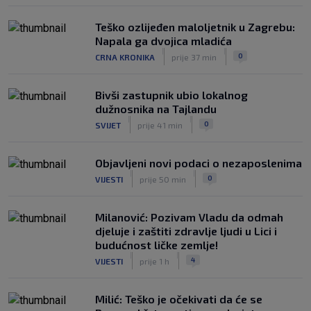
Teško ozlijeđen maloljetnik u Zagrebu:
Napala ga dvojica mladića
|
|
0
CRNA KRONIKA
prije 37 min
Bivši zastupnik ubio lokalnog
dužnosnika na Tajlandu
|
|
0
SVIJET
prije 41 min
Objavljeni novi podaci o nezaposlenima
|
|
0
VIJESTI
prije 50 min
Milanović: Pozivam Vladu da odmah
djeluje i zaštiti zdravlje ljudi u Lici i
budućnost ličke zemlje!
|
|
4
VIJESTI
prije 1 h
Milić: Teško je očekivati da će se