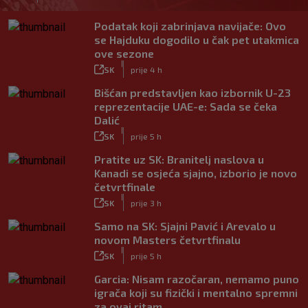
Podatak koji zabrinjava navijače: Ovo
se Hajduku dogodilo u čak pet utakmica
ove sezone
|
SK
prije 4 h
Bišćan predstavljen kao izbornik U-23
reprezentacije UAE-e: Sada se čeka
Dalić
|
SK
prije 5 h
Pratite uz SK: Branitelj naslova u
Kanadi se osjeća sjajno, izborio je novo
četvrtfinale
|
SK
prije 3 h
Samo na SK: Sjajni Pavić i Arevalo u
novom Masters četvrtfinalu
|
SK
prije 5 h
Garcia: Nisam razočaran, nemamo puno
igrača koji su fizički i mentalno spremni
za ovaj ritam