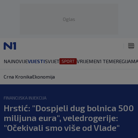
Oglas
NAJNOVIJE
VIJESTI
SVIJET
VRIJEME
N1 TEME
REGIJA
MA
Crna Kronika
Ekonomija
FINANCIJSKA INJEKCIJA
Hrstić: "Dospjeli dug bolnica 500
milijuna eura", veledrogerije:
"Očekivali smo više od Vlade"