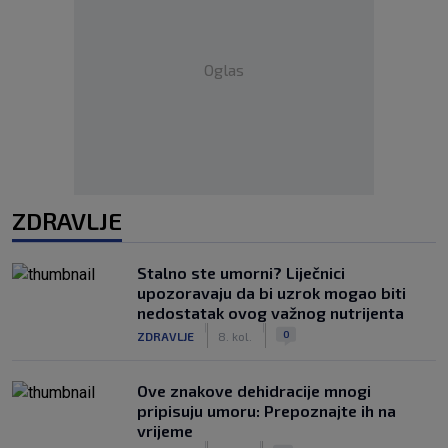
Oglas
ZDRAVLJE
Stalno ste umorni? Liječnici
upozoravaju da bi uzrok mogao biti
nedostatak ovog važnog nutrijenta
|
|
0
ZDRAVLJE
8. kol.
Ove znakove dehidracije mnogi
pripisuju umoru: Prepoznajte ih na
vrijeme
|
|