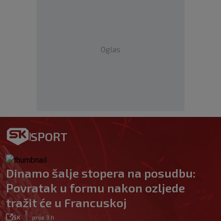
Oglas
SPORT
Dinamo šalje stopera na posudbu:
Povratak u formu nakon ozljede
tražit će u Francuskoj
|
SK
prije 3 h