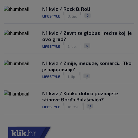
N1 kviz / Rock & Roll
|
|
0
LIFESTYLE
8. lip.
N1 kviz / Zavrtite globus i recite koji je
ovo grad?
|
|
0
LIFESTYLE
2. lip.
N1 kviz / Zmije, meduze, komarci... Tko
je najopasniji?
|
|
0
LIFESTYLE
1. lip.
N1 kviz / Koliko dobro poznajete
stihove Đorđa Balaševića?
|
|
11
LIFESTYLE
18. svi.