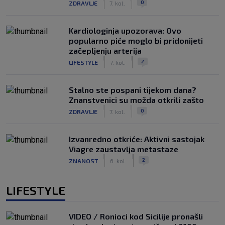
0
ZDRAVLJE
7. kol.
Kardiologinja upozorava: Ovo
popularno piće moglo bi pridonijeti
začepljenju arterija
|
|
2
LIFESTYLE
7. kol.
Stalno ste pospani tijekom dana?
Znanstvenici su možda otkrili zašto
|
|
0
ZDRAVLJE
7. kol.
Izvanredno otkriće: Aktivni sastojak
Viagre zaustavlja metastaze
|
|
2
ZNANOST
6. kol.
LIFESTYLE
VIDEO / Ronioci kod Sicilije pronašli