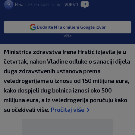
3
Hina
VIJESTI
27. stu. 2025. 17:06
|
|
|
Dodajte N1 u omiljeni Google izvor
Više
Ministrica zdravstva Irena Hrstić izjavila je u
četvrtak, nakon Vladine odluke o sanaciji dijela
duga zdravstvenih ustanova prema
veledrogerijama u iznosu od 150 milijuna eura,
kako dospjeli dug bolnica iznosi oko 500
milijuna eura, a iz veledrogerija poručuju kako
su očekivali više.
Pročitaj više