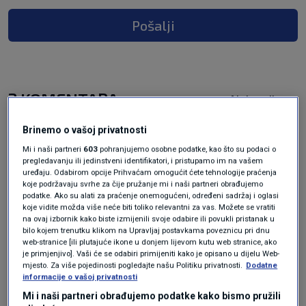
Pošalji
2 KOMENTARA
Najnovije
Brinemo o vašoj privatnosti
prije 9 mjeseci
Bit će bolje oće malo morgen
Mi i naši partneri
603
pohranjujemo osobne podatke, kao što su podaci o
pregledavanju ili jedinstveni identifikatori, i pristupamo im na vašem
uređaju. Odabirom opcije Prihvaćam omogućit ćete tehnologije praćenja
Mislim da je zdrastvo bolje organizirao i u
koje podržavaju svrhe za čije pružanje mi i naši partneri obrađujemo
podatke. Ako su alati za praćenje onemogućeni, određeni sadržaj i oglasi
Tunguziji nego u Hrvatskoj,a narod šuti trpi,trpi i
koje vidite možda više neće biti toliko relevantni za vas. Možete se vratiti
šuti!Ali kad je u pitanju
na ovaj izbornik kako biste izmijenili svoje odabire ili povukli pristanak u
bilo kojem trenutku klikom na Upravljaj postavkama poveznicu pri dnu
1945.,Blaiburg,ustaše,partizani onda svi su
web-stranice [ili plutajuće ikone u donjem lijevom kutu web stranice, ako
pozvani da nešto blebeču a o zdrastvu muk!??
je primjenjivo]. Vaši će se odabiri primijeniti kako je opisano u dijelu Web-
mjesto. Za više pojedinosti pogledajte našu Politiku privatnosti.
Dodatne
Odgovor
informacije o vašoj privatnosti
Mi i naši partneri obrađujemo podatke kako bismo pružili