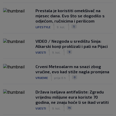
Prestala je koristiti omekšivač na
mjesec dana. Evo što se dogodilo s
odjećom, ručnicima i perilicom
|
|
5
LIFESTYLE
9. kol.
VIDEO / Nezgoda u središtu Sinja:
Alkarski konji proklizali i pali na Pijaci
|
|
9
VIJESTI
9. kol.
Crveni Meteoalarm na snazi zbog
vrućine, evo kad stiže nagla promjena
|
|
0
VRIJEME
prije 6 h
Država iseljava antifašiste: Zgradu
vrijednu milijune eura koriste 70
godina, ne znaju hoće li se ikad vratiti
|
|
14
VIJESTI
9. kol.