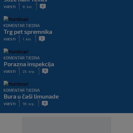
|
|
2
VIJESTI
8. kol.
KOMENTAR TJEDNA
Trg pet spremnika
|
|
5
VIJESTI
1. kol.
KOMENTAR TJEDNA
Porazna inspekcija
|
|
11
VIJESTI
25. srp.
KOMENTAR TJEDNA
Bura u čaši limunade
|
|
0
VIJESTI
18. srp.