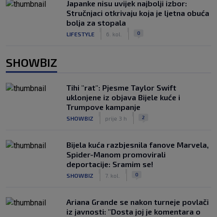
Japanke nisu uvijek najbolji izbor:
Stručnjaci otkrivaju koja je ljetna obuća
bolja za stopala
|
|
0
LIFESTYLE
6. kol.
SHOWBIZ
Tihi "rat": Pjesme Taylor Swift
uklonjene iz objava Bijele kuće i
Trumpove kampanje
|
|
2
SHOWBIZ
prije 3 h
Bijela kuća razbjesnila fanove Marvela,
Spider-Manom promovirali
deportacije: Sramim se!
|
|
0
SHOWBIZ
7. kol.
Ariana Grande se nakon turneje povlači
iz javnosti: "Dosta joj je komentara o