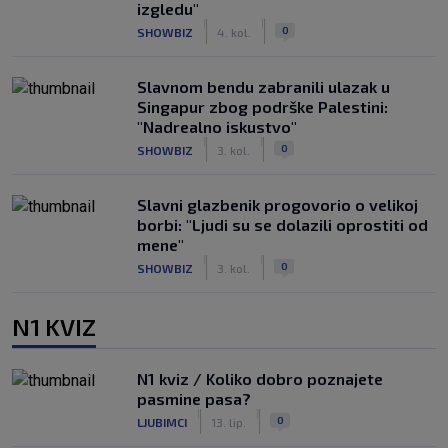
izgledu"
|
|
0
SHOWBIZ
4. kol.
Slavnom bendu zabranili ulazak u
Singapur zbog podrške Palestini:
"Nadrealno iskustvo"
|
|
0
SHOWBIZ
3. kol.
Slavni glazbenik progovorio o velikoj
borbi: "Ljudi su se dolazili oprostiti od
mene"
|
|
0
SHOWBIZ
3. kol.
N1 KVIZ
N1 kviz / Koliko dobro poznajete
pasmine pasa?
|
|
0
LJUBIMCI
13. lip.