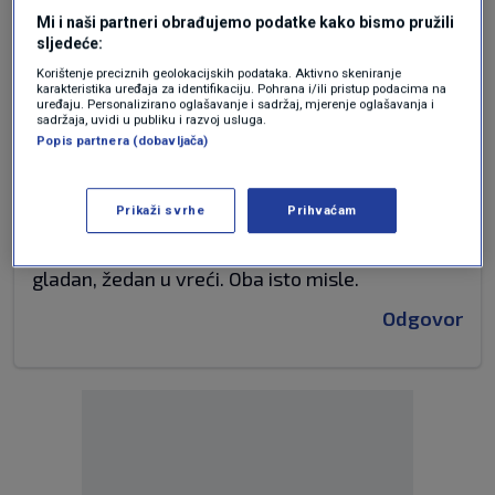
Nismo im se dovoljno klanjali?
Mi i naši partneri obrađujemo podatke kako bismo pružili
Nismo dovoljno šutjeli dok su naše ubijali?
sljedeće:
Sad bismo bili velike demokrate i dopustili da
Korištenje preciznih geolokacijskih podataka. Aktivno skeniranje
karakteristika uređaja za identifikaciju. Pohrana i/ili pristup podacima na
nam se ponovno poseru u zdjelu iz koje mi
uređaju. Personalizirano oglašavanje i sadržaj, mjerenje oglašavanja i
jedemo?
sadržaja, uvidi u publiku i razvoj usluga.
Popis partnera (dobavljača)
Nemoguće je nakon 30 godina da zaboravljate i
ne vidite što rade???
Lipo je reka moj nonić: sjediš sa jednim od njih za
Prikaži svrhe
Prihvaćam
stolom i jedeš najbolje delicije, piješ najbolja
vina, a drugi od njih je pod stolom, zavezan,
gladan, žedan u vreći. Oba isto misle.
Odgovor