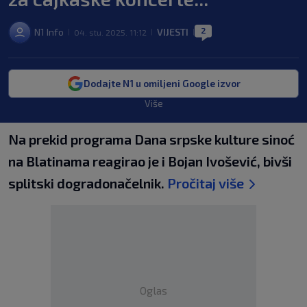
2
N1 Info
VIJESTI
04. stu. 2025. 11:12
|
|
|
Dodajte N1 u omiljeni Google izvor
Više
Na prekid programa Dana srpske kulture sinoć
na Blatinama reagirao je i Bojan Ivošević, bivši
splitski dogradonačelnik.
Pročitaj više
Oglas