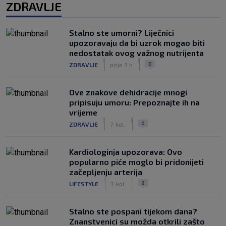
ZDRAVLJE
Stalno ste umorni? Liječnici
upozoravaju da bi uzrok mogao biti
nedostatak ovog važnog nutrijenta
|
|
0
ZDRAVLJE
prije 3 h
Ove znakove dehidracije mnogi
pripisuju umoru: Prepoznajte ih na
vrijeme
|
|
0
ZDRAVLJE
7. kol.
Kardiologinja upozorava: Ovo
popularno piće moglo bi pridonijeti
začepljenju arterija
|
|
2
LIFESTYLE
7. kol.
Stalno ste pospani tijekom dana?
Znanstvenici su možda otkrili zašto