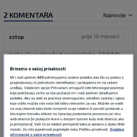
2 KOMENTARA
Najnovije
prije 10 mjeseci
zztop
Ivoševiću proteraše ti vanzemljake , hihihihihi ...
Odgovor
Brinemo o vašoj privatnosti
Mi i naši partneri
603
pohranjujemo osobne podatke, kao što su podaci o
pregledavanju ili jedinstveni identifikatori, i pristupamo im na vašem
uređaju. Odabirom opcije Prihvaćam omogućit ćete tehnologije praćenja
prije 10 mjeseci
Beli
koje podržavaju svrhe za čije pružanje mi i naši partneri obrađujemo
podatke. Ako su alati za praćenje onemogućeni, određeni sadržaj i oglasi
koje vidite možda više neće biti toliko relevantni za vas. Možete se vratiti
na ovaj izbornik kako biste izmijenili svoje odabire ili povukli pristanak u
Domet hrabrosti bi, po Ivoševiću, bio da Hrvati
bilo kojem trenutku klikom na Upravljaj postavkama poveznicu pri dnu
skinu gače, sagnu se i kažu: ..bite i prođite i,
web-stranice [ili plutajuće ikone u donjem lijevom kutu web stranice, ako
je primjenjivo]. Vaši će se odabiri primijeniti kako je opisano u dijelu Web-
dođite nam opet.
mjesto. Za više pojedinosti pogledajte našu Politiku privatnosti.
Dodatne
Nismo im se dovoljno saginjali?
informacije o vašoj privatnosti