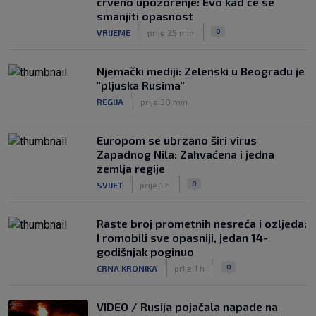
crveno upozorenje: Evo kad će se
smanjiti opasnost
|
|
0
VRIJEME
prije 25 min
Njemački mediji: Zelenski u Beogradu je
"pljuska Rusima"
|
REGIJA
prije 38 min
Europom se ubrzano širi virus
Zapadnog Nila: Zahvaćena i jedna
zemlja regije
|
|
0
SVIJET
prije 1 h
Raste broj prometnih nesreća i ozljeda:
I romobili sve opasniji, jedan 14-
godišnjak poginuo
|
|
0
CRNA KRONIKA
prije 1 h
VIDEO / Rusija pojačala napade na