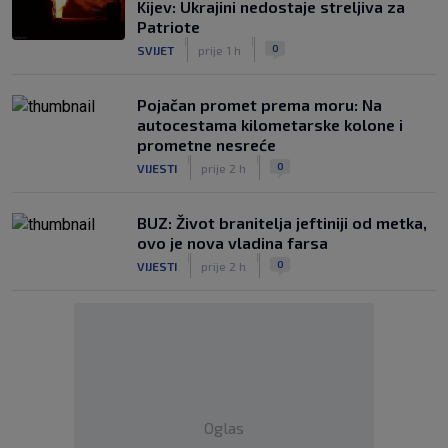
Kijev: Ukrajini nedostaje streljiva za
Patriote
|
|
0
SVIJET
prije 1 h
Pojačan promet prema moru: Na
autocestama kilometarske kolone i
prometne nesreće
|
|
0
VIJESTI
prije 2 h
BUZ: Život branitelja jeftiniji od metka,
ovo je nova vladina farsa
|
|
0
VIJESTI
prije 2 h
Oglas