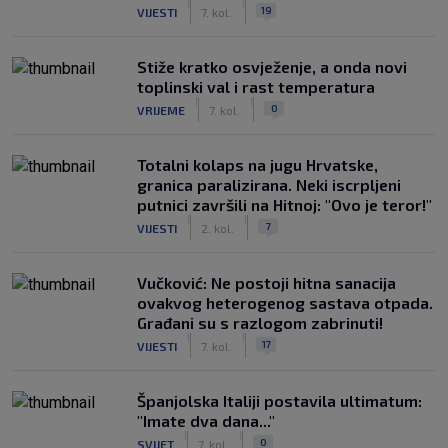
|
|
19
VIJESTI
7. kol.
Stiže kratko osvježenje, a onda novi
toplinski val i rast temperatura
|
|
0
VRIJEME
7. kol.
Totalni kolaps na jugu Hrvatske,
granica paralizirana. Neki iscrpljeni
putnici završili na Hitnoj: "Ovo je teror!"
|
|
7
VIJESTI
2. kol.
Vučković: Ne postoji hitna sanacija
ovakvog heterogenog sastava otpada.
Građani su s razlogom zabrinuti!
|
|
17
VIJESTI
7. kol.
Španjolska Italiji postavila ultimatum:
"Imate dva dana..."
|
|
0
SVIJET
7. kol.