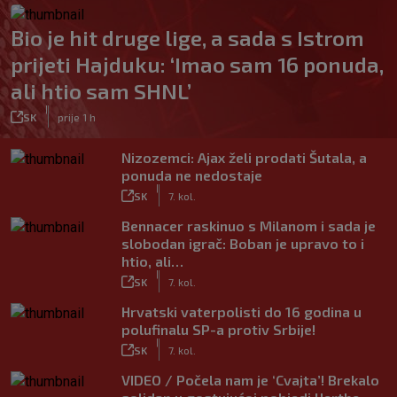
Bio je hit druge lige, a sada s Istrom
prijeti Hajduku: ‘Imao sam 16 ponuda,
ali htio sam SHNL’
|
SK
prije 1 h
Nizozemci: Ajax želi prodati Šutala, a
ponuda ne nedostaje
|
SK
7. kol.
Bennacer raskinuo s Milanom i sada je
slobodan igrač: Boban je upravo to i
htio, ali…
|
SK
7. kol.
Hrvatski vaterpolisti do 16 godina u
polufinalu SP-a protiv Srbije!
|
SK
7. kol.
VIDEO / Počela nam je ‘Cvajta’! Brekalo