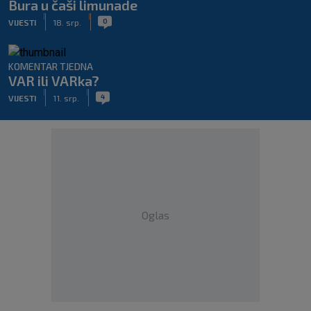
Bura u čaši limunade
|
|
0
VIJESTI
18. srp.
KOMENTAR TJEDNA
VAR ili VARka?
|
|
4
VIJESTI
11. srp.
Oglas