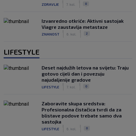
|
|
0
ZDRAVLJE
7. kol.
Izvanredno otkriće: Aktivni sastojak
Viagre zaustavlja metastaze
|
|
2
ZNANOST
6. kol.
LIFESTYLE
Deset najdužih letova na svijetu: Traju
gotovo cijeli dan i povezuju
najudaljenije gradove
|
|
0
LIFESTYLE
7. kol.
Zaboravite skupa sredstva:
Profesionalna čistačica tvrdi da za
blistave podove trebate samo dva
sastojka
|
|
0
LIFESTYLE
6. kol.