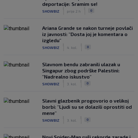
deportacije: Sramim se!
|
|
0
SHOWBIZ
prije 2 h
Ariana Grande se nakon turneje povlači
iz javnosti: "Dosta joj je komentara o
izgledu"
|
|
0
SHOWBIZ
4. kol.
Slavnom bendu zabranili ulazak u
Singapur zbog podrške Palestini:
"Nadrealno iskustvo"
|
|
0
SHOWBIZ
3. kol.
Slavni glazbenik progovorio o velikoj
borbi: "Ljudi su se dolazili oprostiti od
mene"
|
|
0
SHOWBIZ
3. kol.
Novi Spider-Man ruši rekorde zarade i