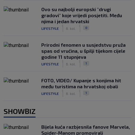
Ovo su najbolji europski "drugi
gradovi" koje vrijedi posjetiti. Među
njima i jedan hrvatski
|
|
0
LIFESTYLE
6. kol.
Prirodni fenomen u susjedstvu pruža
spas od vrućina, u špilji tijekom cijele
godine 11 stupnjeva
|
|
1
LIFESTYLE
6. kol.
FOTO, VIDEO/ Kupanje s konjima hit
među turistima na hrvatskoj obali
|
|
1
LIFESTYLE
6. kol.
SHOWBIZ
Bijela kuća razbjesnila fanove Marvela,
Spider-Manom promovirali