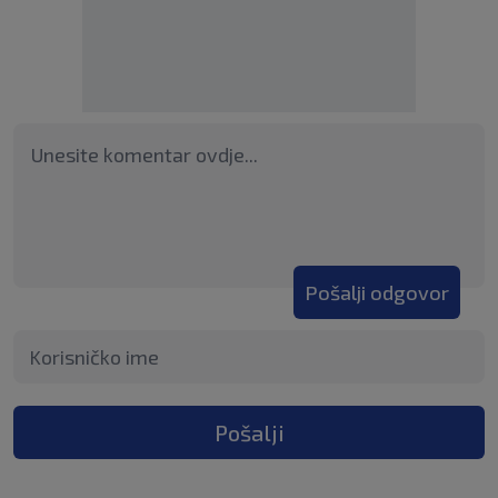
Pošalji odgovor
Pošalji