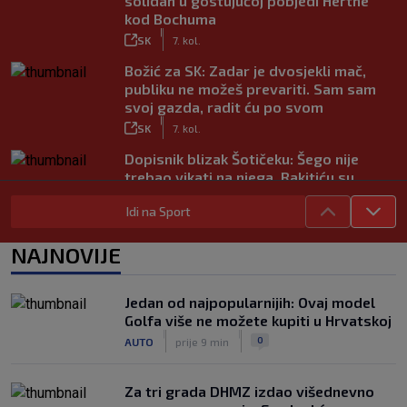
solidan u gostujućoj pobjedi Herthe
kod Bochuma
|
SK
7. kol.
Božić za SK: Zadar je dvosjekli mač,
publiku ne možeš prevariti. Sam sam
svoj gazda, radit ću po svom
|
SK
7. kol.
Dopisnik blizak Šotičeku: Šego nije
trebao vikati na njega, Rakitiću su
također svi bili dinamovci…
Idi na Sport
|
SK
7. kol.
Objavljeno koje su države uz Infantina,
NAJNOVIJE
a koje traže njegov odlazak: HNS je
odavno zauzeo stranu
|
Jedan od najpopularnijih: Ovaj model
SK
7. kol.
Golfa više ne možete kupiti u Hrvatskoj
Kustošija želi ekspresno u SHNL! Bara
|
|
0
AUTO
prije 9 min
službeno doveo pojačanje iz Schalkea
|
SK
7. kol.
Za tri grada DHMZ izdao višednevno