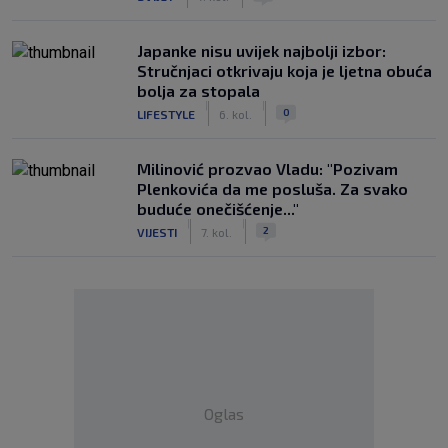
Japanke nisu uvijek najbolji izbor:
Stručnjaci otkrivaju koja je ljetna obuća
bolja za stopala
|
|
0
LIFESTYLE
6. kol.
Milinović prozvao Vladu: "Pozivam
Plenkovića da me posluša. Za svako
buduće onečišćenje..."
|
|
2
VIJESTI
7. kol.
Oglas