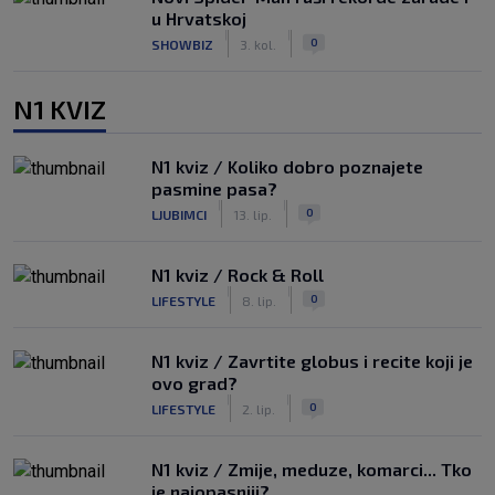
u Hrvatskoj
|
|
0
SHOWBIZ
3. kol.
N1 KVIZ
N1 kviz / Koliko dobro poznajete
pasmine pasa?
|
|
0
LJUBIMCI
13. lip.
N1 kviz / Rock & Roll
|
|
0
LIFESTYLE
8. lip.
N1 kviz / Zavrtite globus i recite koji je
ovo grad?
|
|
0
LIFESTYLE
2. lip.
N1 kviz / Zmije, meduze, komarci... Tko
je najopasniji?