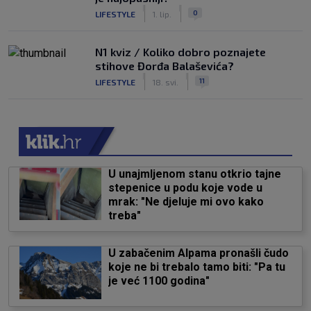
|
|
0
LIFESTYLE
1. lip.
N1 kviz / Koliko dobro poznajete
stihove Đorđa Balaševića?
|
|
11
LIFESTYLE
18. svi.
U unajmljenom stanu otkrio tajne
stepenice u podu koje vode u
mrak: "Ne djeluje mi ovo kako
treba"
U zabačenim Alpama pronašli čudo
koje ne bi trebalo tamo biti: "Pa tu
je već 1100 godina"