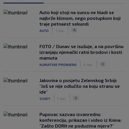
Auto koji stoji na suncu ne hladi se
najbrže klimom, nego postupkom koji
traje petnaest sekundi
|
|
0
AUTO
7. kol.
FOTO / Dunav se isušuje, a na površinu
izranjaju njemački ratni brodovi i kosti
mamuta
|
|
2
KLIMATSKE PROMJENE
5. kol.
Jakovina o posjetu Zelenskog Srbiji:
"Još se nije odlučilo na koju stranu se
ide"
|
|
3
SVIJET
7. kol.
Pupovac sazvao izvanrednu
konferenciju, prikazan i video iz Knina:
"Zašto DORH ne poduzima mjere?"