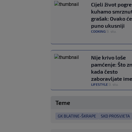
Cijeli život pogr
kuhamo smrznut
grašak: Ovako će 
puno ukusniji
COOKING
3. stu.
|
Nije krivo loše
pamćenje: Što zn
kada često
zaboravljate im
LIFESTYLE
3. stu.
|
Teme
GK BLATINE-ŠKRAPE
SKD PROSVJETA