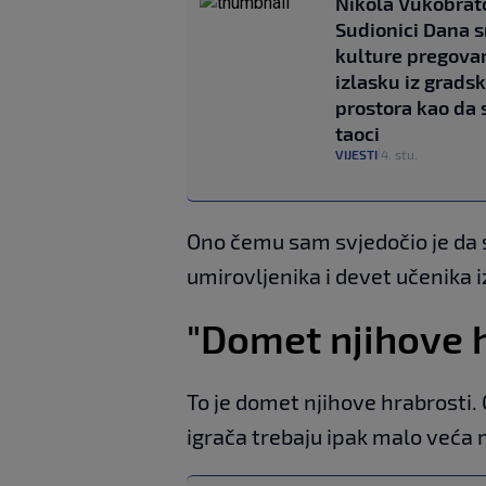
Nikola Vukobrato
Sudionici Dana 
kulture pregovar
izlasku iz grads
prostora kao da 
taoci
VIJESTI
4. stu.
|
Ono čemu sam svjedočio je da su
umirovljenika i devet učenika i
"Domet njihove 
To je domet njihove hrabrosti. C
igrača trebaju ipak malo veća m