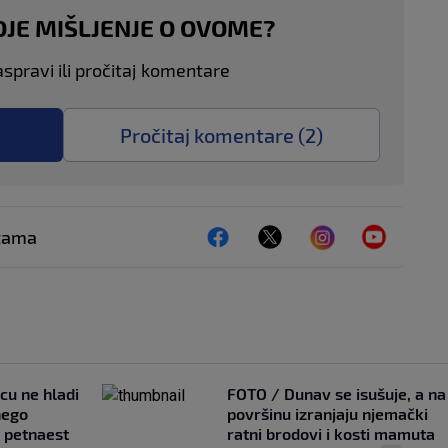
OJE MIŠLJENJE O OVOME?
aspravi ili pročitaj komentare
Pročitaj komentare (
2
)
ežama
ncu ne hladi
FOTO / Dunav se isušuje, a na
nego
površinu izranjaju njemački
e petnaest
ratni brodovi i kosti mamuta