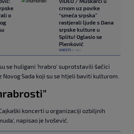
vić:
VIDEO / Muškarci u
srpske
crnom uz povike
ali o
“smeća srpska”
kog
rastjerali ljude s Dana
su
srpske kulture u
Splitu! Oglasio se
Plenković
VIJESTI
4. stu.
|
 se huligani 'hrabro' suprotstavili šačici
z Novog Sada koji su se htjeli baviti kulturom.
hrabrosti"
ajkaški koncerti u organizaciji ozbiljnih
uda', napisao je Ivošević.