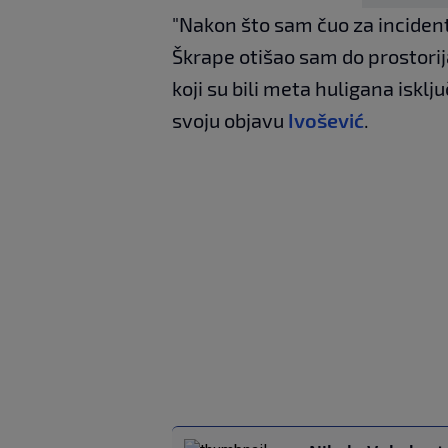
"Nakon što sam čuo za incident
Škrape otišao sam do prostorij
koji su bili meta huligana isklj
svoju objavu
Ivošević
.