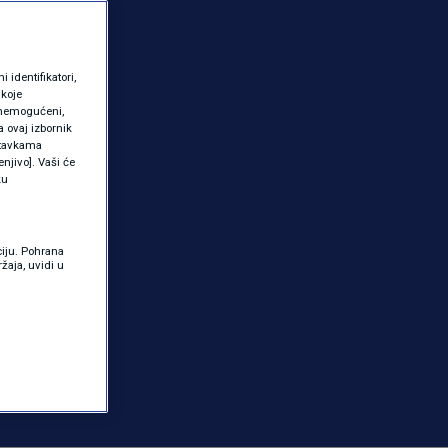
identifikatori,
 koje
 onemogućeni,
a ovaj izbornik
ostavkama
njivo]. Vaši će
ku
ciju. Pohrana
žaja, uvidi u