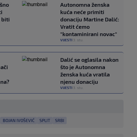
ešno
Autonomna ženska
i
kuća neće primiti
biti
donaciju Martine Dalić:
Vratit ćemo
"kontaminirani novac"
VIJESTI
3. stu.
|
Dalić se oglasila nakon
ači
što je Autonomna
ženska kuća vratila
ena?
njenu donaciju
VIJESTI
3. stu.
|
BOJAN IVOŠEVIĆ
SPLIT
SRBI