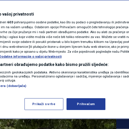
MAGAZIN
gani su se "hrabro"
N1 KOMENTAR
 vašoj privatnosti
rtneri
603
pohranjujemo osobne podatke, kao što su podaci o pregledavanju ili jedinstveni 
mirovljenicima i
KOLUMNE
o im na vašem uređaju. Odabirom opcije Prihvaćam omogućit ćete tehnologije praćenja
vrhe za čije pružanje mi i naši partneri obrađujemo podatke. Ako su alati za praćenje
žaj i oglasi koje vidite možda više neće biti toliko relevantni za vas. Možete se vratiti n
a cajkaške
N1(DIS)INFO
zmijenili svoje odabire ili povukli pristanak u bilo kojem trenutku klikom na Upravljaj p
i dnu web-stranice [ili plutajuće ikone u donjem lijevom kutu web stranice, ako je primje
KLIMATSKE PROMJENE
rimijeniti kako je opisano u dijelu Web-mjesto. Za više pojedinosti pogledajte našu Politi
Dodatne informacije o vašoj privatnosti
FOTO
 partneri obrađujemo podatke kako bismo pružili sljedeće:
2
VIJESTI
komentara
reciznih geolokacijskih podataka. Aktivno skeniranje karakteristika uređaja za identifika
|
p podacima na uređaju. Personalizirano oglašavanje i sadržaj, mjerenje oglašavanja i sadr
VIDEO
zvoj usluga.
era (dobavljača)
Više
Prikaži svrhe
Prihvaćam