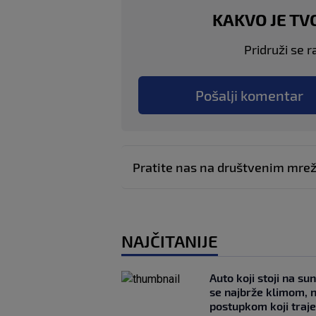
KAKVO JE TV
Pridruži se r
Pošalji komentar
Pratite nas na društvenim mr
NAJČITANIJE
Auto koji stoji na su
se najbrže klimom, 
postupkom koji traj