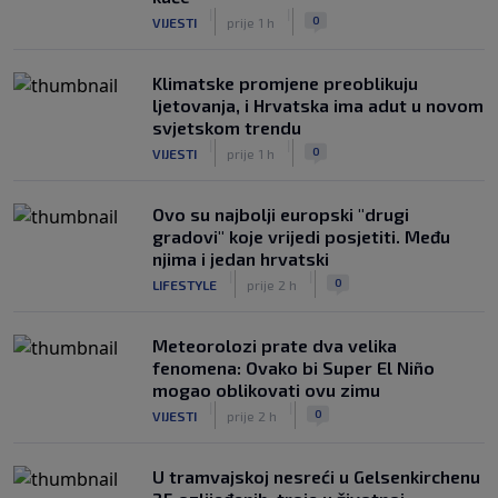
|
|
0
VIJESTI
prije 1 h
Klimatske promjene preoblikuju
ljetovanja, i Hrvatska ima adut u novom
svjetskom trendu
|
|
0
VIJESTI
prije 1 h
Ovo su najbolji europski "drugi
gradovi" koje vrijedi posjetiti. Među
njima i jedan hrvatski
|
|
0
LIFESTYLE
prije 2 h
Meteorolozi prate dva velika
fenomena: Ovako bi Super El Niño
mogao oblikovati ovu zimu
|
|
0
VIJESTI
prije 2 h
U tramvajskoj nesreći u Gelsenkirchenu