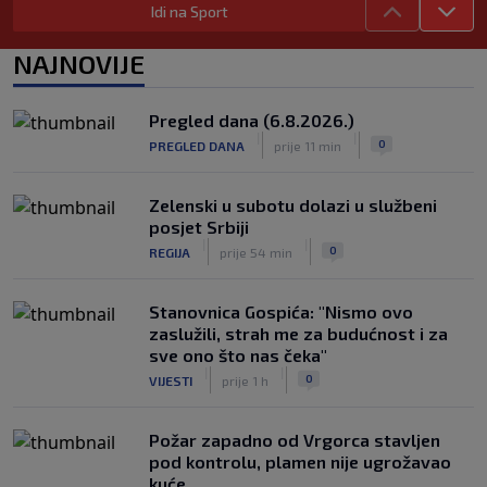
|
Idi na Sport
SK
prije 2 h
Zlatko Dalić ima novi posao! Postaje
NAJNOVIJE
treći Hrvat na kormilu te reprezentacije
|
SK
prije 10 h
Pregled dana (6.8.2026.)
Romano je ipak bio u pravu – Real i
|
|
0
PREGLED DANA
prije 11 min
službeno predstavio najskuplje
pojačanje u povijesti
|
Zelenski u subotu dolazi u službeni
SK
prije 4 h
posjet Srbiji
|
|
0
REGIJA
prije 54 min
Stanovnica Gospića: "Nismo ovo
zaslužili, strah me za budućnost i za
sve ono što nas čeka"
|
|
0
VIJESTI
prije 1 h
Požar zapadno od Vrgorca stavljen
pod kontrolu, plamen nije ugrožavao
kuće