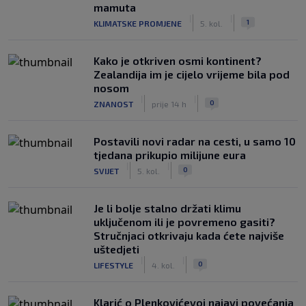
mamuta
|
|
1
KLIMATSKE PROMJENE
5. kol.
Kako je otkriven osmi kontinent?
Zealandija im je cijelo vrijeme bila pod
nosom
|
|
0
ZNANOST
prije 14 h
Postavili novi radar na cesti, u samo 10
tjedana prikupio milijune eura
|
|
0
SVIJET
5. kol.
Je li bolje stalno držati klimu
uključenom ili je povremeno gasiti?
Stručnjaci otkrivaju kada ćete najviše
uštedjeti
|
|
0
LIFESTYLE
4. kol.
Klarić o Plenkovićevoj najavi povećanja