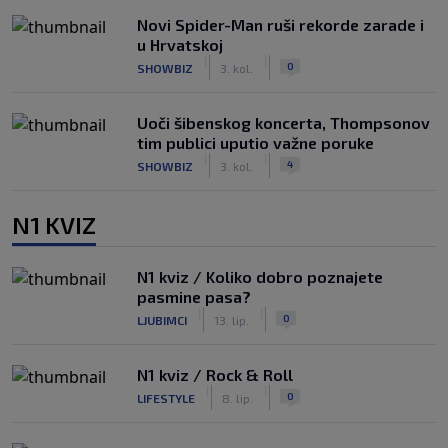
Novi Spider-Man ruši rekorde zarade i
u Hrvatskoj
|
|
0
SHOWBIZ
3. kol.
Uoči šibenskog koncerta, Thompsonov
tim publici uputio važne poruke
|
|
4
SHOWBIZ
3. kol.
N1 KVIZ
N1 kviz / Koliko dobro poznajete
pasmine pasa?
|
|
0
LJUBIMCI
13. lip.
N1 kviz / Rock & Roll
|
|
0
LIFESTYLE
8. lip.