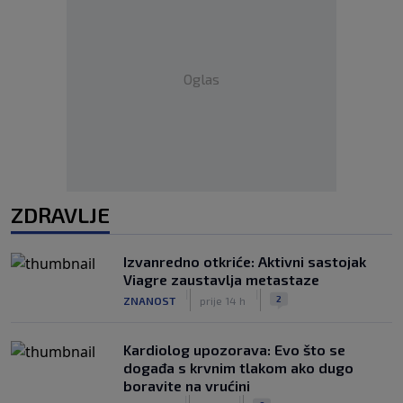
Oglas
ZDRAVLJE
Izvanredno otkriće: Aktivni sastojak
Viagre zaustavlja metastaze
|
|
2
ZNANOST
prije 14 h
Kardiolog upozorava: Evo što se
događa s krvnim tlakom ako dugo
boravite na vrućini
|
|