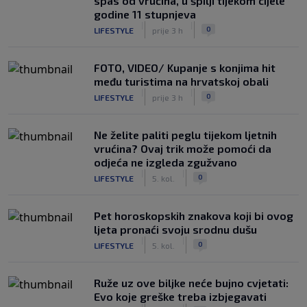
spas od vrućina, u špilji tijekom cijele
godine 11 stupnjeva
|
|
0
LIFESTYLE
prije 3 h
FOTO, VIDEO/ Kupanje s konjima hit
među turistima na hrvatskoj obali
|
|
0
LIFESTYLE
prije 3 h
Ne želite paliti peglu tijekom ljetnih
vrućina? Ovaj trik može pomoći da
odjeća ne izgleda zgužvano
|
|
0
LIFESTYLE
5. kol.
Pet horoskopskih znakova koji bi ovog
ljeta pronaći svoju srodnu dušu
|
|
0
LIFESTYLE
5. kol.
Ruže uz ove biljke neće bujno cvjetati:
Evo koje greške treba izbjegavati