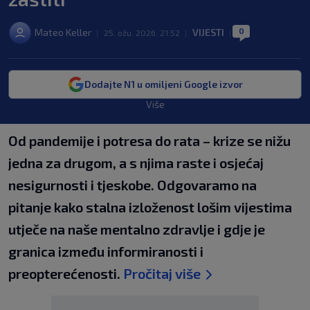
0
Mateo Keller
VIJESTI
|
25. ožu. 2026. 21:52
|
|
Dodajte N1 u omiljeni Google izvor
Više
Od pandemije i potresa do rata – krize se nižu
jedna za drugom, a s njima raste i osjećaj
nesigurnosti i tjeskobe. Odgovaramo na
pitanje kako stalna izloženost lošim vijestima
utječe na naše mentalno zdravlje i gdje je
granica između informiranosti i
preopterećenosti.
Pročitaj više