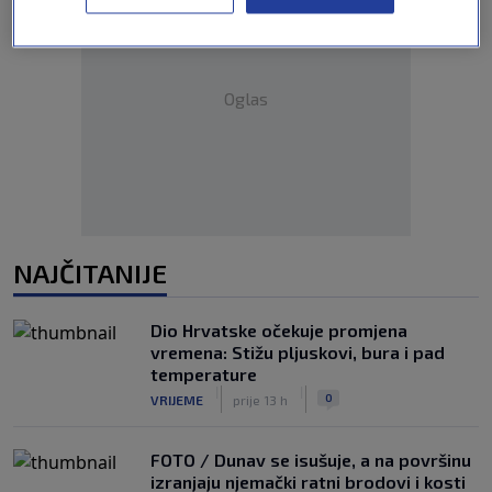
Oglas
NAJČITANIJE
Dio Hrvatske očekuje promjena
vremena: Stižu pljuskovi, bura i pad
temperature
|
|
0
VRIJEME
prije 13 h
FOTO / Dunav se isušuje, a na površinu
izranjaju njemački ratni brodovi i kosti