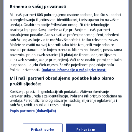
Brinemo o vašoj privatnosti
Mi i naši partneri
603
pohranjujemo osobne podatke, kao što su podaci
Pošalji
o pregledavanju ili jedinstveni identifikatori, i pristupamo im na vašem
uređaju. Odabirom opcije Prihvaćam omogućit ćete tehnologije
praćenja koje podržavaju svrhe za čije pružanje mi i naši partneri
obrađujemo podatke. Ako su alati za praćenje onemogućeni, određeni
sadržaj i oglasi koje vidite možda više neće biti toliko relevantni za vas.
Možete se vratiti na ovaj izbornik kako biste izmijenili svoje odabire ili
povukli pristanak u bilo kojem trenutku klikom na Upravljaj postavkama
poveznicu pri dnu web-stranice [ili plutajuće ikone u donjem lijevom
kutu web stranice, ako je primjenjivo]. Vaši će se odabiri primijeniti kako
je opisano u dijelu Web-mjesto. Za više pojedinosti pogledajte našu
Politiku privatnosti.
Dodatne informacije o vašoj privatnosti
Mi i naši partneri obrađujemo podatke kako bismo
pružili sljedeće:
Oglas
Korištenje preciznih geolokacijskih podataka. Aktivno skeniranje
karakteristika uređaja za identifikaciju. Pohrana i/ili pristup podacima na
uređaju. Personalizirano oglašavanje i sadržaj, mjerenje oglašavanja i
sadržaja, uvidi u publiku i razvoj usluga.
Popis partnera (dobavljača)
Prikaži svrhe
Prihvaćam