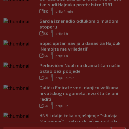
tko sudi Hajduku protiv Istre 1961
|
SK
prije 4 min
Garcia iznenadio odlukom o mladom
stoperu
|
SK
prije 1 h
Sopić upitan navija li danas za Hajduk:
‘Nemojte me vrijeđati!’
|
SK
prije 1 h
Perkovićev Noah na dramatičan način
ostao bez pobjede
|
SK
prije 56 min
Dalić u Emirate vodi dvojicu velikana
hrvatskog nogometa, evo što će oni
raditi
|
SK
prije 5 h
HNS i dalje čeka objašnjenje “slučaja
Matanović” i zato uskraćuje podršku
Infantinu?