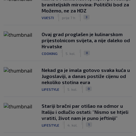
braniteljskih mirovina: Politički bod za
Možemo, ne za HDZ
|
|
3
VIJESTI
prije 7 h
Ovaj grad proglašen je kulinarskom
prijestolnicom svijeta, a nije daleko od
Hrvatske
|
|
0
COOKING
5. kol.
Nekad ga je imala gotovo svaka kuća u
Jugoslaviji, a danas postiže cijenu od
nekoliko stotina eura
|
|
0
LIFESTYLE
5. kol.
Stariji bračni par otišao na odmor u
Italiju i odlučio ostati: "Nismo se htjeli
vratiti, život nam je puno jeftiniji"
|
|
1
LIFESTYLE
4. kol.