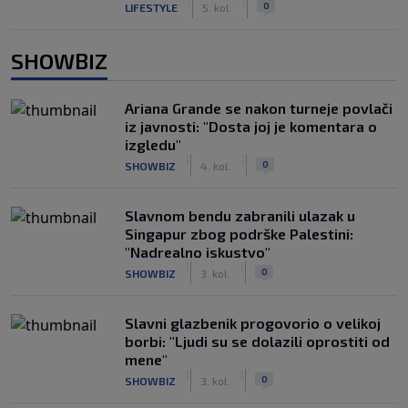
|
|
0
LIFESTYLE
5. kol.
SHOWBIZ
Ariana Grande se nakon turneje povlači
iz javnosti: "Dosta joj je komentara o
izgledu"
|
|
0
SHOWBIZ
4. kol.
Slavnom bendu zabranili ulazak u
Singapur zbog podrške Palestini:
"Nadrealno iskustvo"
|
|
0
SHOWBIZ
3. kol.
Slavni glazbenik progovorio o velikoj
borbi: "Ljudi su se dolazili oprostiti od
mene"
|
|
0
SHOWBIZ
3. kol.