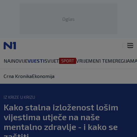
Oglas
NAJNOVIJE
VIJESTI
SVIJET
VRIJEME
N1 TEME
REGIJA
MA
Crna Kronika
Ekonomija
IZ KRIZE U KRIZU
Kako stalna izloženost lošim
vijestima utječe na naše
mentalno zdravlje - i kako se
zaštiti