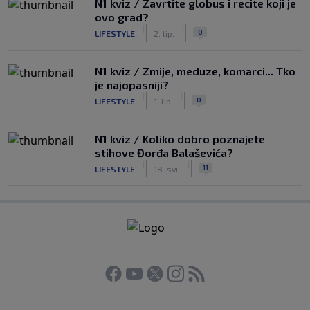
N1 kviz / Zavrtite globus i recite koji je
ovo grad?
|
|
0
LIFESTYLE
2. lip.
N1 kviz / Zmije, meduze, komarci... Tko
je najopasniji?
|
|
0
LIFESTYLE
1. lip.
N1 kviz / Koliko dobro poznajete
stihove Đorđa Balaševića?
|
|
11
LIFESTYLE
18. svi.