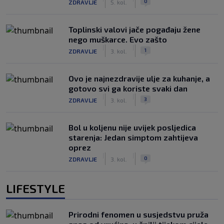
0
ZDRAVLJE
5. kol.
Toplinski valovi jače pogađaju žene
nego muškarce. Evo zašto
|
|
1
ZDRAVLJE
3. kol.
Ovo je najnezdravije ulje za kuhanje, a
gotovo svi ga koriste svaki dan
|
|
3
ZDRAVLJE
3. kol.
Bol u koljenu nije uvijek posljedica
starenja: Jedan simptom zahtijeva
oprez
|
|
0
ZDRAVLJE
3. kol.
LIFESTYLE
Prirodni fenomen u susjedstvu pruža