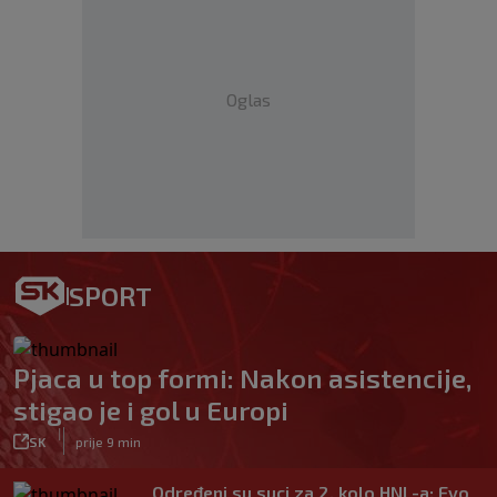
Oglas
SPORT
Pjaca u top formi: Nakon asistencije,
stigao je i gol u Europi
|
SK
prije 9 min
Određeni su suci za 2. kolo HNL-a: Evo