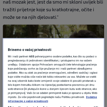
naš mozak jest, jest da smo mi skloni uvijek bili
tražiti prijetnje koje su kratkotrajne, očite i
može se na njih djelovati."
Brinemo o vašoj privatnosti
Mi i naši partneri
603
pohranjujemo osobne podatke, kao što su podaci o
pregledavanju ili jedinstveni identifikatori, i pristupamo im na vašem
uređaju. Odabirom opcije Prihvaćam omogućit ćete tehnologije praćenja
koje podržavaju svrhe za čije pružanje mi i naši partneri obrađujemo
podatke. Ako su alati za praćenje onemogućeni, određeni sadržaj i oglasi
koje vidite možda više neće biti toliko relevantni za vas. Možete se vratiti
na ovaj izbornik kako biste izmijenili svoje odabire ili povukli pristanak u
bilo kojem trenutku klikom na Upravljaj postavkama poveznicu pri dnu
web-stranice [ili plutajuće ikone u donjem lijevom kutu web stranice, ako
je primjenjivo]. Vaši će se odabiri primijeniti kako je opisano u dijelu Web-
N1
mjesto. Za više pojedinosti pogledajte našu Politiku privatnosti.
Dodatne
informacije o vašoj privatnosti