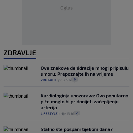
Oglas
ZDRAVLJE
Ove znakove dehidracije mnogi pripisuju
umoru: Prepoznajte ih na vrijeme
0
ZDRAVLJE
prije 5 h
|
|
Kardiologinja upozorava: Ovo popularno
piće moglo bi pridonijeti začepljenju
arterija
2
LIFESTYLE
prije 13 h
|
|
Stalno ste pospani tijekom dana?