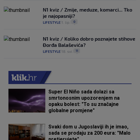
N1 kviz / Zmije, meduze, komarci... Tko
je najopasniji?
0
LIFESTYLE
1. lip.
|
|
N1 kviz / Koliko dobro poznajete stihove
Đorđa Balaševića?
11
LIFESTYLE
18. svi.
|
|
Super El Niño sada dolazi sa
smrtonosnim upozorenjem na
opaku bolest: "To su značajne
globalne promjene"
Svaki dom u Jugoslaviji ih je imao,
sada se prodaju za 200 eura: "Malo
pretjerujete"