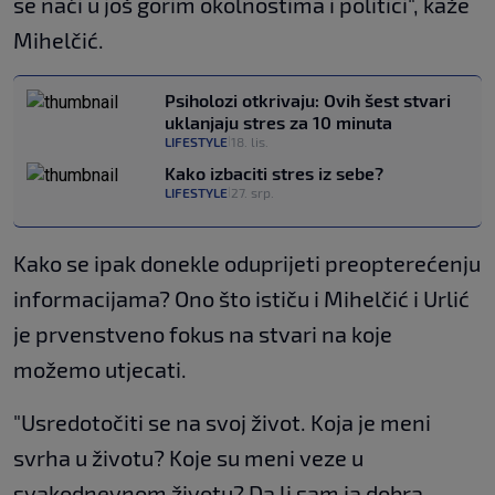
se naći u još gorim okolnostima i politici", kaže
Mihelčić.
Psiholozi otkrivaju: Ovih šest stvari
uklanjaju stres za 10 minuta
LIFESTYLE
18. lis.
|
Kako izbaciti stres iz sebe?
LIFESTYLE
27. srp.
|
Kako se ipak donekle oduprijeti preopterećenju
informacijama? Ono što ističu i Mihelčić i Urlić
je prvenstveno fokus na stvari na koje
možemo utjecati.
"Usredotočiti se na svoj život. Koja je meni
svrha u životu? Koje su meni veze u
svakodnevnom životu? Da li sam ja dobra