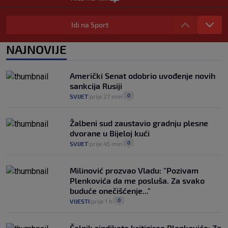
Izračunali smo koliko košta putovanje
automobilom na Hvar iz Zagreba, a
Idi na Sport
koliko iz Osijeka
14
VIJESTI
2. kol.
NAJNOVIJE
|
|
"Kći je otišla na more, a zaboravila
zdravstvenu iskaznicu". Kakva su prava
Američki Senat odobrio uvođenje novih
pacijenata izvan mjesta prebivališta?
sankcija Rusiji
1
VIJESTI
1. kol.
|
|
0
SVIJET
prije 27 min
|
|
Žalbeni sud zaustavio gradnju plesne
dvorane u Bijeloj kući
0
SVIJET
prije 45 min
|
|
Milinović prozvao Vladu: "Pozivam
Plenkovića da me posluša. Za svako
buduće onečišćenje..."
0
VIJESTI
prije 1 h
|
|
Čelnik sindikata kritizirao Plenkovića: Za