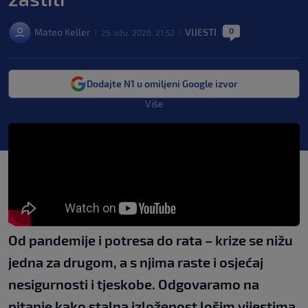
0
Mateo Keller
VIJESTI
25. ožu. 2026. 21:52
|
|
|
Dodajte N1 u omiljeni Google izvor
Više
Od pandemije i potresa do rata – krize se nižu
jedna za drugom, a s njima raste i osjećaj
nesigurnosti i tjeskobe. Odgovaramo na
pitanje kako stalna izloženost lošim vijestima