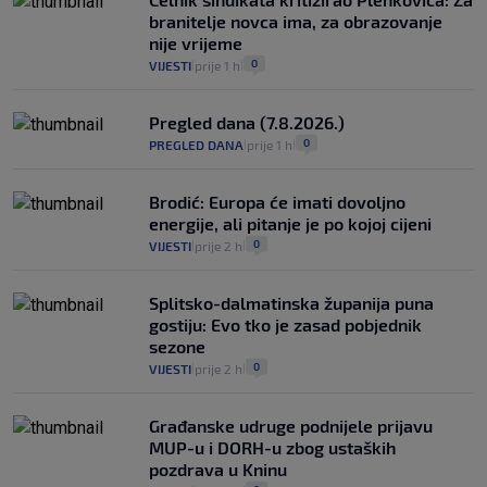
branitelje novca ima, za obrazovanje
nije vrijeme
0
VIJESTI
prije 1 h
|
|
Pregled dana (7.8.2026.)
0
PREGLED DANA
prije 1 h
|
|
Brodić: Europa će imati dovoljno
energije, ali pitanje je po kojoj cijeni
0
VIJESTI
prije 2 h
|
|
Splitsko-dalmatinska županija puna
gostiju: Evo tko je zasad pobjednik
sezone
0
VIJESTI
prije 2 h
|
|
Građanske udruge podnijele prijavu
MUP-u i DORH-u zbog ustaških
pozdrava u Kninu