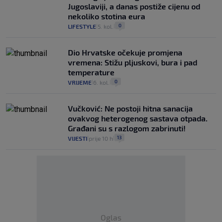
Jugoslaviji, a danas postiže cijenu od
nekoliko stotina eura
0
LIFESTYLE
5. kol.
|
|
Dio Hrvatske očekuje promjena
vremena: Stižu pljuskovi, bura i pad
temperature
0
VRIJEME
6. kol.
|
|
Vučković: Ne postoji hitna sanacija
ovakvog heterogenog sastava otpada.
Građani su s razlogom zabrinuti!
13
VIJESTI
prije 10 h
|
|
Oglas