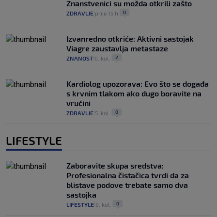
Znanstvenici su možda otkrili zašto
0
ZDRAVLJE
prije 15 h
|
|
Izvanredno otkriće: Aktivni sastojak
Viagre zaustavlja metastaze
2
ZNANOST
6. kol.
|
|
Kardiolog upozorava: Evo što se događa
s krvnim tlakom ako dugo boravite na
vrućini
0
ZDRAVLJE
5. kol.
|
|
LIFESTYLE
Zaboravite skupa sredstva:
Profesionalna čistačica tvrdi da za
blistave podove trebate samo dva
sastojka
0
LIFESTYLE
6. kol.
|
|