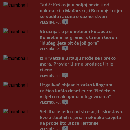
Tadić: Krško je u boljoj poziciji od
nuklearki u Mađarskoj i Rumunjskoj jer
se vodilo računa o važnoj stvari
5
VIJESTI
4. kol.
|
|
Stručnjak o prometnom kolapsu u
Konavlima na granici s Crnom Gorom:
"Idućeg ljeta bit će još gore"
3
VIJESTI
4. kol.
|
|
Iz Hrvatske u Italiju može se i preko
mora. Provjerili smo brodske linije i
cijene
2
VIJESTI
3. kol.
|
|
Uzgajivač objasnio zašto kilogram
rajčica košta deset eura: "Nećete ih
vidjeti na akcijama u trgovinama"
8
VIJESTI
3. kol.
|
|
Selidba je jedno od stresnijih iskustava.
Evo aktualnih cijena i nekoliko savjeta
da prođe što lakše i jeftinije
0
VIJESTI
2. kol.
|
|