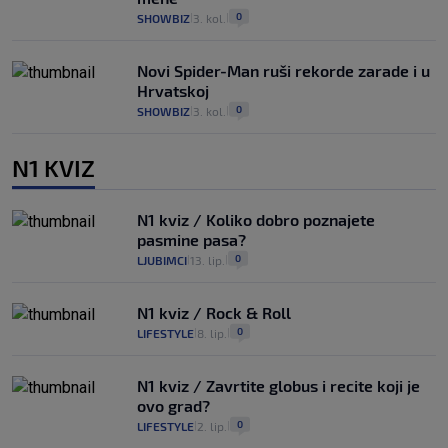
0
SHOWBIZ
3. kol.
|
|
Novi Spider-Man ruši rekorde zarade i u
Hrvatskoj
0
SHOWBIZ
3. kol.
|
|
N1 KVIZ
N1 kviz / Koliko dobro poznajete
pasmine pasa?
0
LJUBIMCI
13. lip.
|
|
N1 kviz / Rock & Roll
0
LIFESTYLE
8. lip.
|
|
N1 kviz / Zavrtite globus i recite koji je
ovo grad?
0
LIFESTYLE
2. lip.
|
|