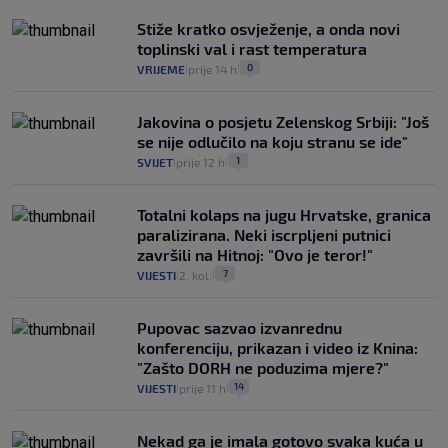
Stiže kratko osvježenje, a onda novi
toplinski val i rast temperatura
0
VRIJEME
prije 14 h
|
|
Jakovina o posjetu Zelenskog Srbiji: "Još
se nije odlučilo na koju stranu se ide"
1
SVIJET
prije 12 h
|
|
Totalni kolaps na jugu Hrvatske, granica
paralizirana. Neki iscrpljeni putnici
završili na Hitnoj: "Ovo je teror!"
7
VIJESTI
2. kol.
|
|
Pupovac sazvao izvanrednu
konferenciju, prikazan i video iz Knina:
"Zašto DORH ne poduzima mjere?"
14
VIJESTI
prije 11 h
|
|
Nekad ga je imala gotovo svaka kuća u