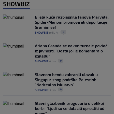
SHOWBIZ
Bijela kuća razbjesnila fanove Marvela,
Spider-Manom promovirali deportacije:
Sramim se!
0
SHOWBIZ
prije 4 h
|
|
Ariana Grande se nakon turneje povlači
iz javnosti: "Dosta joj je komentara o
izgledu"
0
SHOWBIZ
4. kol.
|
|
Slavnom bendu zabranili ulazak u
Singapur zbog podrške Palestini:
"Nadrealno iskustvo"
0
SHOWBIZ
3. kol.
|
|
Slavni glazbenik progovorio o velikoj
borbi: "Ljudi su se dolazili oprostiti od
mene"