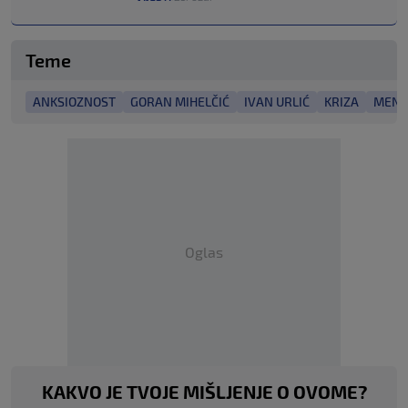
Teme
ANKSIOZNOST
GORAN MIHELČIĆ
IVAN URLIĆ
KRIZA
MENT
Oglas
KAKVO JE TVOJE MIŠLJENJE O OVOME?