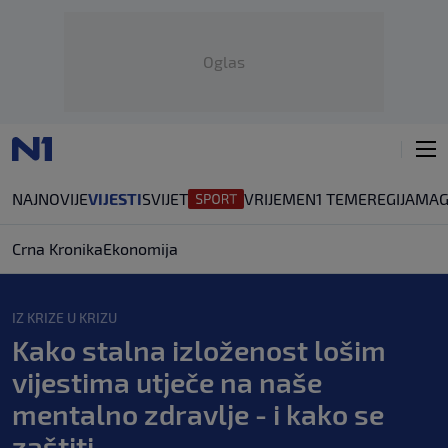
Oglas
NAJNOVIJE
VIJESTI
SVIJET
VRIJEME
N1 TEME
REGIJA
MAG
Crna Kronika
Ekonomija
IZ KRIZE U KRIZU
Kako stalna izloženost lošim
vijestima utječe na naše
mentalno zdravlje - i kako se
zaštiti