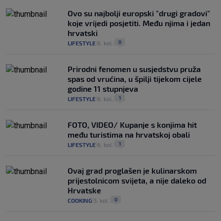
Ovo su najbolji europski "drugi gradovi"
koje vrijedi posjetiti. Među njima i jedan
hrvatski
0
LIFESTYLE
6. kol.
|
|
Prirodni fenomen u susjedstvu pruža
spas od vrućina, u špilji tijekom cijele
godine 11 stupnjeva
1
LIFESTYLE
6. kol.
|
|
FOTO, VIDEO/ Kupanje s konjima hit
među turistima na hrvatskoj obali
1
LIFESTYLE
6. kol.
|
|
Ovaj grad proglašen je kulinarskom
prijestolnicom svijeta, a nije daleko od
Hrvatske
0
COOKING
5. kol.
|
|