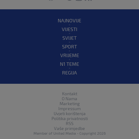
NAJNOVIJE
VIJESTI
SVIJET
SPORT
VRIJEME
N1 TEME
REGIJA
Kontakt
O Nama
Marketing
Impressum
Uvjeti korištenja
Politika privatnosti
RSS
Vaše primjedbe
Member of
United Media
- Copyright 2026