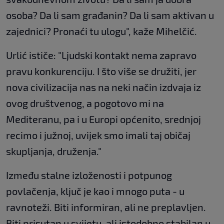
osoba? Da li sam građanin? Da li sam aktivan u
zajednici? Pronaći tu ulogu", kaže Mihelčić.
Urlić ističe: "Ljudski kontakt nema zapravo
pravu konkurenciju. I što više se družiti, jer
nova civilizacija nas na neki način izdvaja iz
ovog društvenog, a pogotovo mi na
Mediteranu, pa i u Europi općenito, srednjoj
recimo i južnoj, uvijek smo imali taj običaj
skupljanja, druženja."
Između stalne izloženosti i potpunog
povlačenja, ključ je kao i mnogo puta - u
ravnoteži. Biti informiran, ali ne preplavljen.
Biti prisutan u svijetu, ali istodobno stabilan u