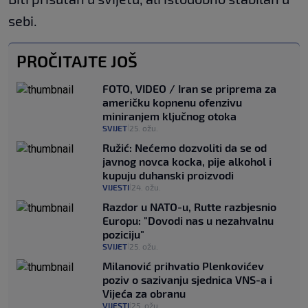
sebi.
PROČITAJTE JOŠ
FOTO, VIDEO / Iran se priprema za
američku kopnenu ofenzivu
miniranjem ključnog otoka
SVIJET
25. ožu.
|
Ružić: Nećemo dozvoliti da se od
javnog novca kocka, pije alkohol i
kupuju duhanski proizvodi
VIJESTI
24. ožu.
|
Razdor u NATO-u, Rutte razbjesnio
Europu: "Dovodi nas u nezahvalnu
poziciju"
SVIJET
25. ožu.
|
Milanović prihvatio Plenkovićev
poziv o sazivanju sjednica VNS-a i
Vijeća za obranu
VIJESTI
25. ožu.
|