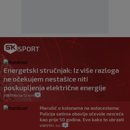
SPORT
Energetski stručnjak: Iz više razloga
ne očekujem nestašice niti
poskupljenja električne energije
0
VIJESTI
prije 12 min
|
|
Marušić o kolonama na autocestama:
Policija satima obavlja očevide nesreća
kao prije 50 godina. Evo kako to ubrzati
6
VIJESTI
4. kol.
|
|