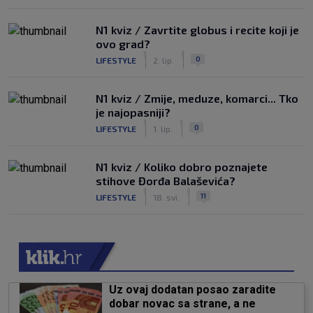
N1 kviz / Zavrtite globus i recite koji je
ovo grad?
|
|
0
LIFESTYLE
2. lip.
N1 kviz / Zmije, meduze, komarci... Tko
je najopasniji?
|
|
0
LIFESTYLE
1. lip.
N1 kviz / Koliko dobro poznajete
stihove Đorđa Balaševića?
|
|
11
LIFESTYLE
18. svi.
Uz ovaj dodatan posao zaradite
dobar novac sa strane, a ne