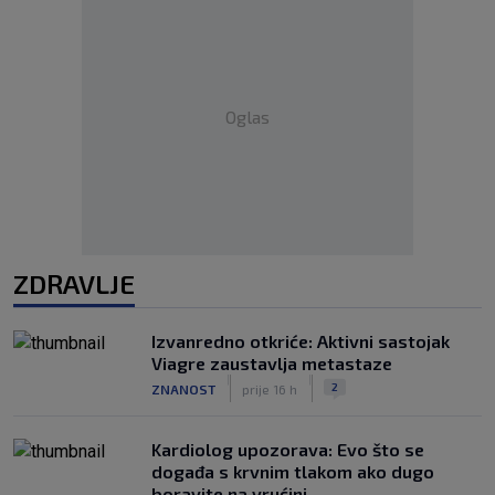
Oglas
ZDRAVLJE
Izvanredno otkriće: Aktivni sastojak
Viagre zaustavlja metastaze
|
|
2
ZNANOST
prije 16 h
Kardiolog upozorava: Evo što se
događa s krvnim tlakom ako dugo
boravite na vrućini