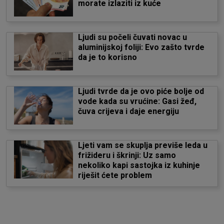
morate izlaziti iz kuće
Ljudi su počeli čuvati novac u
aluminijskoj foliji: Evo zašto tvrde
da je to korisno
Ljudi tvrde da je ovo piće bolje od
vode kada su vrućine: Gasi žeđ,
čuva crijeva i daje energiju
Ljeti vam se skuplja previše leda u
frižideru i škrinji: Uz samo
nekoliko kapi sastojka iz kuhinje
riješit ćete problem