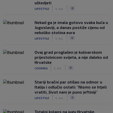
uštedjeti
|
|
0
LIFESTYLE
4. kol.
Nekad ga je imala gotovo svaka kuća u
Jugoslaviji, a danas postiže cijenu od
nekoliko stotina eura
|
|
0
LIFESTYLE
5. kol.
Ovaj grad proglašen je kulinarskom
prijestolnicom svijeta, a nije daleko od
Hrvatske
|
|
0
COOKING
5. kol.
Stariji bračni par otišao na odmor u
Italiju i odlučio ostati: "Nismo se htjeli
vratiti, život nam je puno jeftiniji"
|
|
2
LIFESTYLE
4. kol.
Totalni kolaps na jugu Hrvatske,