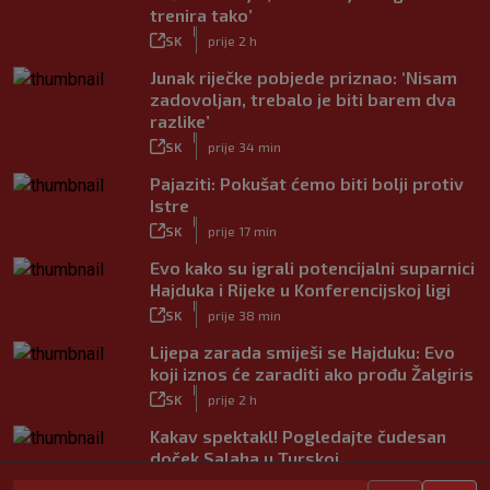
trenira tako’
|
SK
prije 2 h
Junak riječke pobjede priznao: ‘Nisam
zadovoljan, trebalo je biti barem dva
razlike’
|
SK
prije 34 min
Pajaziti: Pokušat ćemo biti bolji protiv
Istre
|
SK
prije 17 min
Evo kako su igrali potencijalni suparnici
Hajduka i Rijeke u Konferencijskoj ligi
|
SK
prije 38 min
Lijepa zarada smiješi se Hajduku: Evo
koji iznos će zaraditi ako prođu Žalgiris
|
SK
prije 2 h
Kakav spektakl! Pogledajte čudesan
doček Salaha u Turskoj
|
SK
prije 1 h