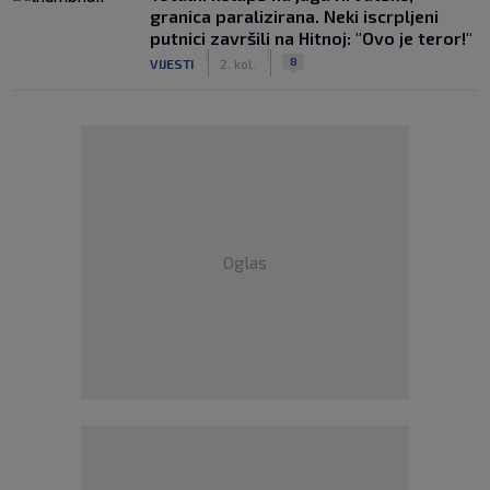
granica paralizirana. Neki iscrpljeni
putnici završili na Hitnoj: "Ovo je teror!"
|
|
8
VIJESTI
2. kol.
Oglas