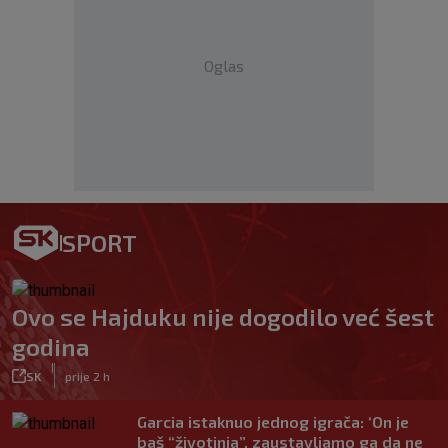
Oglas
SPORT
Ovo se Hajduku nije dogodilo već šest
godina
|
SK
prije 2 h
Garcia istaknuo jednog igrača: ‘On je
baš “životinja”, zaustavljamo ga da ne