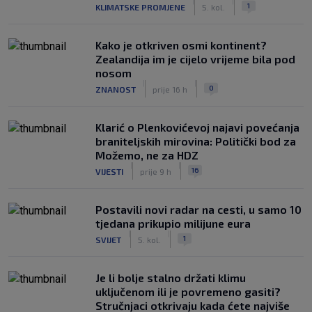
|
|
1
KLIMATSKE PROMJENE
5. kol.
Kako je otkriven osmi kontinent?
Zealandija im je cijelo vrijeme bila pod
nosom
|
|
0
ZNANOST
prije 16 h
Klarić o Plenkovićevoj najavi povećanja
braniteljskih mirovina: Politički bod za
Možemo, ne za HDZ
|
|
16
VIJESTI
prije 9 h
Postavili novi radar na cesti, u samo 10
tjedana prikupio milijune eura
|
|
1
SVIJET
5. kol.
Je li bolje stalno držati klimu
uključenom ili je povremeno gasiti?
Stručnjaci otkrivaju kada ćete najviše