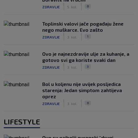
|
|
0
ZDRAVLJE
5. kol.
Toplinski valovi jače pogađaju žene
nego muškarce. Evo zašto
|
|
1
ZDRAVLJE
3. kol.
Ovo je najnezdravije ulje za kuhanje, a
gotovo svi ga koriste svaki dan
|
|
3
ZDRAVLJE
3. kol.
Bol u koljenu nije uvijek posljedica
starenja: Jedan simptom zahtijeva
oprez
|
|
0
ZDRAVLJE
3. kol.
LIFESTYLE
Ovo su najbolji europski "drugi