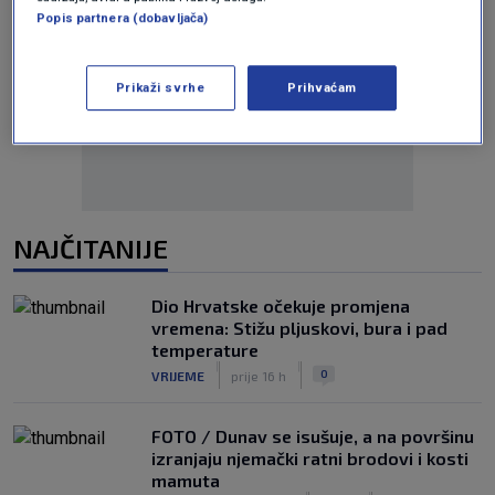
Popis partnera (dobavljača)
Oglas
Prikaži svrhe
Prihvaćam
NAJČITANIJE
Dio Hrvatske očekuje promjena
vremena: Stižu pljuskovi, bura i pad
temperature
|
|
0
VRIJEME
prije 16 h
FOTO / Dunav se isušuje, a na površinu
izranjaju njemački ratni brodovi i kosti
mamuta