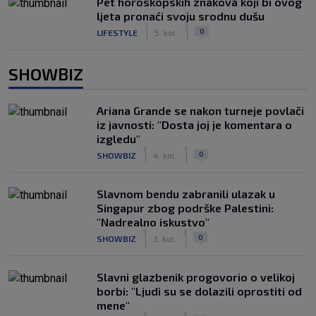
Pet horoskopskih znakova koji bi ovog
ljeta pronaći svoju srodnu dušu
|
|
0
LIFESTYLE
5. kol.
SHOWBIZ
Ariana Grande se nakon turneje povlači
iz javnosti: "Dosta joj je komentara o
izgledu"
|
|
0
SHOWBIZ
4. kol.
Slavnom bendu zabranili ulazak u
Singapur zbog podrške Palestini:
"Nadrealno iskustvo"
|
|
0
SHOWBIZ
3. kol.
Slavni glazbenik progovorio o velikoj
borbi: "Ljudi su se dolazili oprostiti od
mene"
|
|