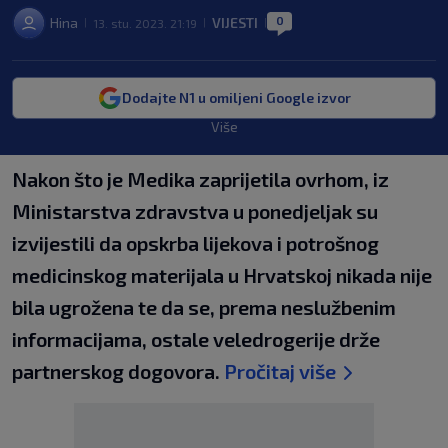
0
Hina
VIJESTI
13. stu. 2023. 21:19
|
|
|
Dodajte N1 u omiljeni Google izvor
Više
Nakon što je Medika zaprijetila ovrhom, iz
Ministarstva zdravstva u ponedjeljak su
izvijestili da opskrba lijekova i potrošnog
medicinskog materijala u Hrvatskoj nikada nije
bila ugrožena te da se, prema neslužbenim
informacijama, ostale veledrogerije drže
partnerskog dogovora.
Pročitaj više