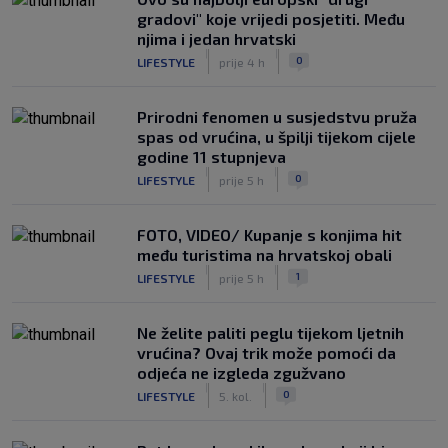
gradovi" koje vrijedi posjetiti. Među
njima i jedan hrvatski
|
|
0
LIFESTYLE
prije 4 h
Prirodni fenomen u susjedstvu pruža
spas od vrućina, u špilji tijekom cijele
godine 11 stupnjeva
|
|
0
LIFESTYLE
prije 5 h
FOTO, VIDEO/ Kupanje s konjima hit
među turistima na hrvatskoj obali
|
|
1
LIFESTYLE
prije 5 h
Ne želite paliti peglu tijekom ljetnih
vrućina? Ovaj trik može pomoći da
odjeća ne izgleda zgužvano
|
|
0
LIFESTYLE
5. kol.