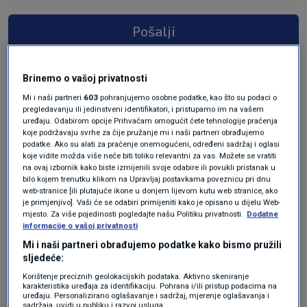
Pošalji
Brinemo o vašoj privatnosti
Mi i naši partneri
603
pohranjujemo osobne podatke, kao što su podaci o
pregledavanju ili jedinstveni identifikatori, i pristupamo im na vašem
uređaju. Odabirom opcije Prihvaćam omogućit ćete tehnologije praćenja
koje podržavaju svrhe za čije pružanje mi i naši partneri obrađujemo
podatke. Ako su alati za praćenje onemogućeni, određeni sadržaj i oglasi
koje vidite možda više neće biti toliko relevantni za vas. Možete se vratiti
na ovaj izbornik kako biste izmijenili svoje odabire ili povukli pristanak u
Oglas
bilo kojem trenutku klikom na Upravljaj postavkama poveznicu pri dnu
web-stranice [ili plutajuće ikone u donjem lijevom kutu web stranice, ako
je primjenjivo]. Vaši će se odabiri primijeniti kako je opisano u dijelu Web-
mjesto. Za više pojedinosti pogledajte našu Politiku privatnosti.
Dodatne
informacije o vašoj privatnosti
Mi i naši partneri obrađujemo podatke kako bismo pružili
sljedeće:
Korištenje preciznih geolokacijskih podataka. Aktivno skeniranje
karakteristika uređaja za identifikaciju. Pohrana i/ili pristup podacima na
uređaju. Personalizirano oglašavanje i sadržaj, mjerenje oglašavanja i
sadržaja, uvidi u publiku i razvoj usluga.