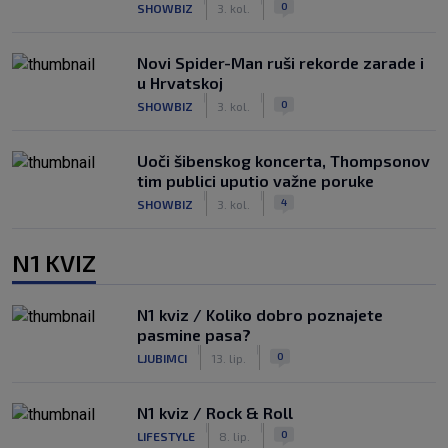
0
SHOWBIZ
3. kol.
Novi Spider-Man ruši rekorde zarade i
u Hrvatskoj
|
|
0
SHOWBIZ
3. kol.
Uoči šibenskog koncerta, Thompsonov
tim publici uputio važne poruke
|
|
4
SHOWBIZ
3. kol.
N1 KVIZ
N1 kviz / Koliko dobro poznajete
pasmine pasa?
|
|
0
LJUBIMCI
13. lip.
N1 kviz / Rock & Roll
|
|
0
LIFESTYLE
8. lip.