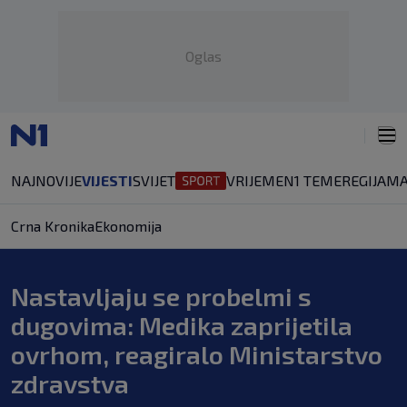
Oglas
NAJNOVIJE
VIJESTI
SVIJET
VRIJEME
N1 TEME
REGIJA
MA
Crna Kronika
Ekonomija
Nastavljaju se probelmi s
dugovima: Medika zaprijetila
ovrhom, reagiralo Ministarstvo
zdravstva