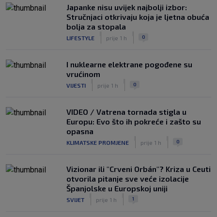
Japanke nisu uvijek najbolji izbor:
Stručnjaci otkrivaju koja je ljetna obuća
bolja za stopala
|
|
0
LIFESTYLE
prije 1 h
I nuklearne elektrane pogođene su
vrućinom
|
|
0
VIJESTI
prije 1 h
VIDEO / Vatrena tornada stigla u
Europu: Evo što ih pokreće i zašto su
opasna
|
|
0
KLIMATSKE PROMJENE
prije 1 h
Vizionar ili "Crveni Orbán"? Kriza u Ceuti
otvorila pitanje sve veće izolacije
Španjolske u Europskoj uniji
|
|
1
SVIJET
prije 1 h