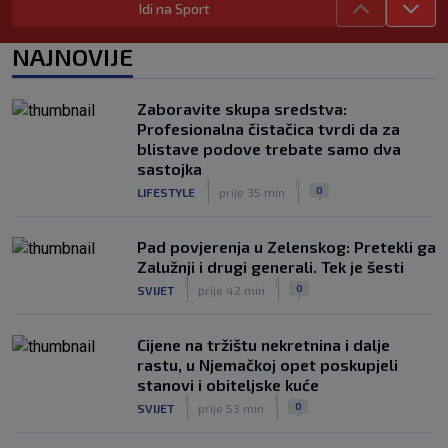
Idi na Sport
Neočekivani problemi za Dinamo:
Mišićeva zamjena zapela u Beogradu
NAJNOVIJE
|
SK
prije 1 h
Zaboravite skupa sredstva:
Profesionalna čistačica tvrdi da za
blistave podove trebate samo dva
sastojka
|
|
0
LIFESTYLE
prije 35 min
Pad povjerenja u Zelenskog: Pretekli ga
Zalužnji i drugi generali. Tek je šesti
|
|
0
SVIJET
prije 42 min
Cijene na tržištu nekretnina i dalje
rastu, u Njemačkoj opet poskupjeli
stanovi i obiteljske kuće
|
|
0
SVIJET
prije 53 min