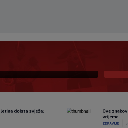
za SK najavljuje: ‘U top
iti’
iletina doista svježa:
Ove znakove
vrijeme
|
ZDRAVLJE
p