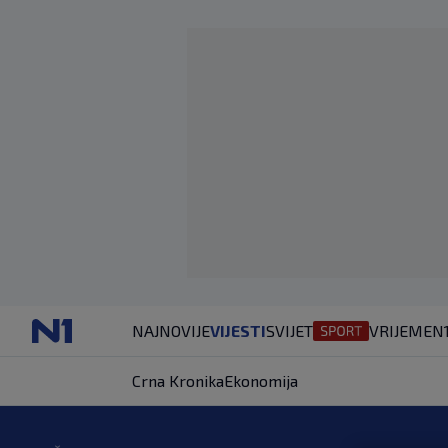
NAJNOVIJE
VIJESTI
SVIJET
VRIJEME
N
Crna Kronika
Ekonomija