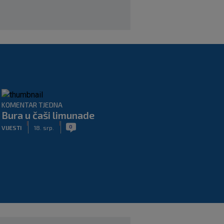
|
SK
prije 8 h
KOMENTAR TJEDNA
Bura u čaši limunade
|
|
0
VIJESTI
18. srp.