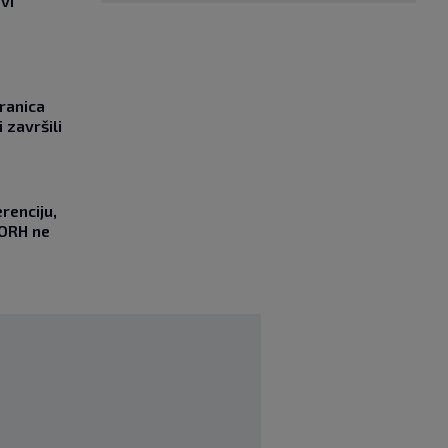
vi
ranica
 završili
renciju,
DORH ne