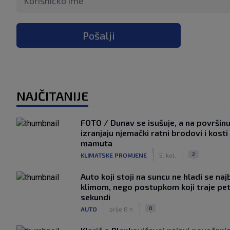
Pošalji
NAJČITANIJE
FOTO / Dunav se isušuje, a na površin
izranjaju njemački ratni brodovi i kosti
mamuta
|
|
2
KLIMATSKE PROMJENE
5. kol.
Auto koji stoji na suncu ne hladi se naj
klimom, nego postupkom koji traje pe
sekundi
|
|
0
AUTO
prije 8 h