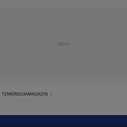
Oglas
1 TEME
REGIJA
MAGAZIN
N1 KOMENTAR
KOLUMNE