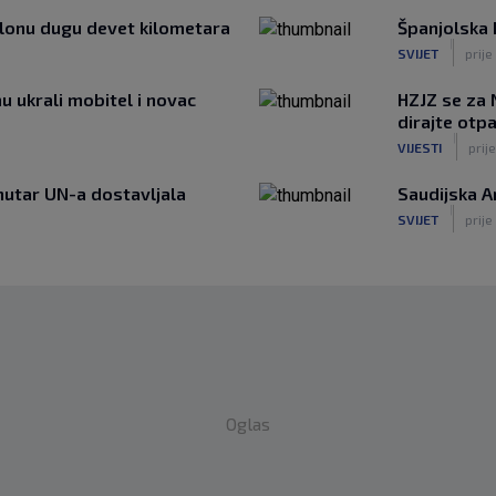
olonu dugu devet kilometara
Španjolska I
|
SVIJET
prije
u ukrali mobitel i novac
HZJZ se za 
dirajte otpa
|
VIJESTI
prije
unutar UN-a dostavljala
Saudijska A
|
SVIJET
prije
Oglas