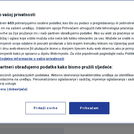
N1(DIS)INFO
carski sir od države,
KLIMATSKE PROMJENE
 vašoj privatnosti
rtneri
603
pohranjujemo osobne podatke, kao što su podaci o pregledavanju ili jedinstveni 
 jasne ciljeve
FOTO
o im na vašem uređaju. Odabirom opcije Prihvaćam omogućit ćete tehnologije praćenja
vrhe za čije pružanje mi i naši partneri obrađujemo podatke. Ako su alati za praćenje
žaj i oglasi koje vidite možda više neće biti toliko relevantni za vas. Možete se vratiti n
VIDEO
zmijenili svoje odabire ili povukli pristanak u bilo kojem trenutku klikom na Upravljaj p
i dnu web-stranice [ili plutajuće ikone u donjem lijevom kutu web stranice, ako je primje
rimijeniti kako je opisano u dijelu Web-mjesto. Za više pojedinosti pogledajte našu Politi
Dodatne informacije o vašoj privatnosti
 partneri obrađujemo podatke kako bismo pružili sljedeće:
reciznih geolokacijskih podataka. Aktivno skeniranje karakteristika uređaja za identifika
p podacima na uređaju. Personalizirano oglašavanje i sadržaj, mjerenje oglašavanja i sadr
zvoj usluga.
era (dobavljača)
ja državnom imovinom do 2035. godine, oporba je kr
li i lošeg upravljanja državnim nekretninama, dok
Prikaži svrhe
Prihvaćam
ovitijeg upravljanja imovinom.
Pročitaj više