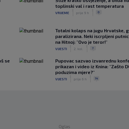
a
Stiže kratko osvježenje, a onda no
toplinski val i rast temperatura
|
|
0
VRIJEME
prije 9 h
Totalni kolaps na jugu Hrvatske, g
paralizirana. Neki iscrpljeni putnici
na Hitnoj: "Ovo je teror!"
|
|
7
VIJESTI
2. kol.
oš se
Pupovac sazvao izvanrednu konfe
prikazan i video iz Knina: "Zašto 
poduzima mjere?"
|
|
14
VIJESTI
prije 6 h
Oglas