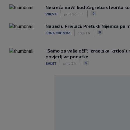
Nesreća na A1 kod Zagreba stvorila k
|
|
0
VIJESTI
prije 50 min
Napad u Privlaci: Pretukli Nijemca pa m
|
|
0
CRNA KRONIKA
prije 1 h
"Samo za vaše oči“: Izraelska 'krtica' 
povjerljive podatke
|
|
0
SVIJET
prije 2 h