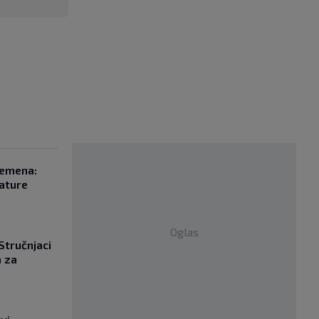
remena:
rature
Oglas
 Stručnjaci
a za