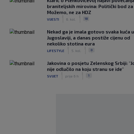
Klarić o Plenkovićevoj najavi povećanj
braniteljskih mirovina: Politički bod za
Možemo, ne za HDZ
|
|
18
VIJESTI
6. kol.
Nekad ga je imala gotovo svaka kuća u
Jugoslaviji, a danas postiže cijenu od
nekoliko stotina eura
|
|
0
LIFESTYLE
5. kol.
Jakovina o posjetu Zelenskog Srbiji: "J
nije odlučilo na koju stranu se ide"
|
|
1
SVIJET
prije 6 h