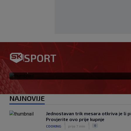
Kreće 2. Bundesliga! Brekalo 
SPORT
formi sam, sve ćemo iznenad
|
SK
prije 3 h
NAJNOVIJE
Jednostavan trik mesara otkriva je li p
Provjerite ovo prije kupnje
|
|
0
COOKING
prije 7 min