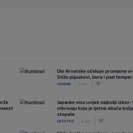
u
Dio Hrvatske očekuje promjena v
Stižu pljuskovi, bura i pad tempe
|
|
0
VRIJEME
6. kol.
brže
Japanke nisu uvijek najbolji izbor:
tnaest
otkrivaju koja je ljetna obuća bolj
stopala
|
|
0
LIFESTYLE
6. kol.